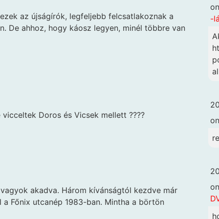
o
zek az újságírók, legfeljebb felcsatlakoznak a
-l
len. De ahhoz, hogy káosz legyen, minél többre van
A
h
p
a
20
vicceltek Doros és Vicsek mellett ????
o
r
20
o
g vagyok akadva. Három kívánságtól kezdve már
DV
 a Főnix utcanép 1983-ban. Mintha a börtön
h