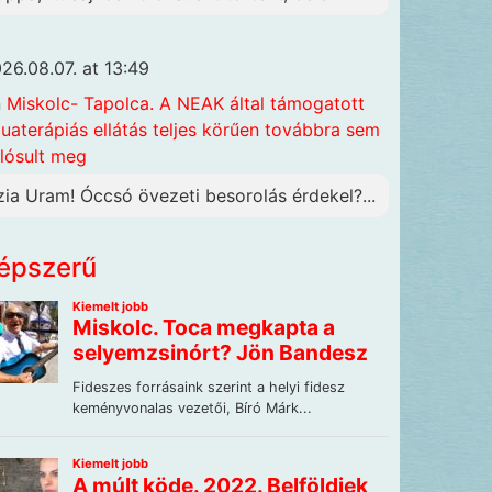
26.08.07. at 13:49
n
Miskolc- Tapolca. A NEAK által támogatott
uaterápiás ellátás teljes körűen továbbra sem
lósult meg
zia Uram! Óccsó övezeti besorolás érdekel?...
épszerű