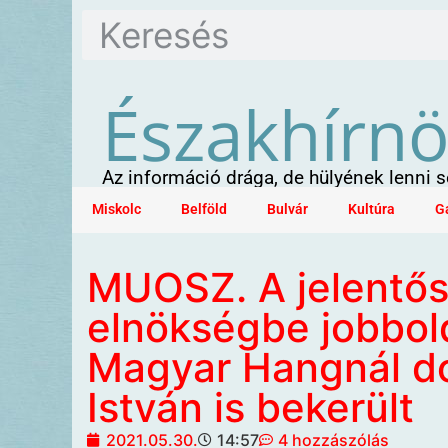
Északhírn
Az információ drága, de hülyének lenni
Miskolc
Belföld
Bulvár
Kultúra
G
MUOSZ. A jelentős
elnökségbe jobbold
Magyar Hangnál d
István is bekerült
2021.05.30.
14:57
4 hozzászólás