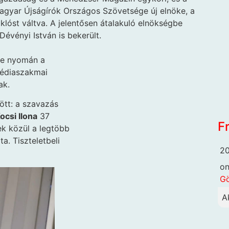
Magyar Újságírók Országos Szövetsége új elnöke, a
klóst váltva. A jelentősen átalakuló elnökségbe
évényi István is bekerült.
ése nyomán a
médiaszakmai
ak.
ött: a szavazás
ocsi Ilona
37
F
tek közül a legtöbb
a. Tiszteletbeli
20
o
G
A