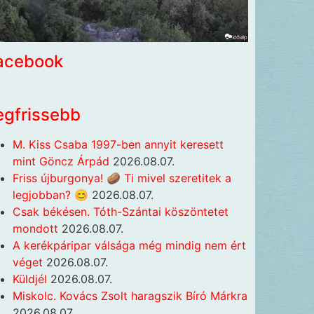
acebook
egfrissebb
M. Kiss Csaba 1997-ben annyit keresett
mint Göncz Árpád
2026.08.07.
Friss újburgonya! 🥔 Ti mivel szeretitek a
legjobban? 😊
2026.08.07.
Csak békésen. Tóth-Szántai köszöntetet
mondott
2026.08.07.
A kerékpáripar válsága még mindig nem ért
véget
2026.08.07.
Küldjél
2026.08.07.
Miskolc. Kovács Zsolt haragszik Bíró Márkra
2026.08.07.