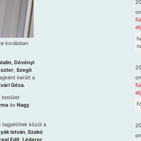
20
o
fü
el
h
ke korábban.
n
talin
,
Dévényi
20
szter
,
Szegő
o
tagként került a
fü
vári Géza
.
el
a testület
F
nna
és
Nagy
a tagjelöltek közül a
20
yák István
,
Szabó
o
egi Edit
,
Léderer