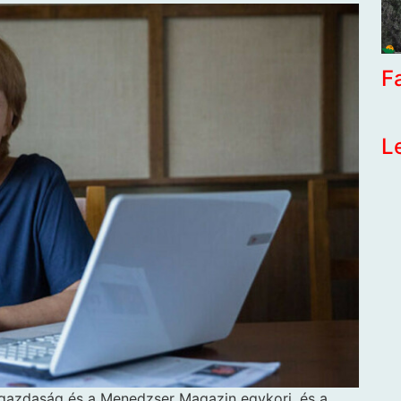
F
L
ággazdaság és a Menedzser Magazin egykori, és a