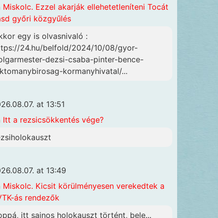
n
Miskolc. Ezzel akarják ellehetetleníteni Tocát
ásd győri közgyűlés
kkor egy is olvasnivaló :
ttps://24.hu/belfold/2024/10/08/gyor-
olgarmester-dezsi-csaba-pinter-bence-
lktomanybirosag-kormanyhivatal/...
26.08.07. at 13:51
n
Itt a rezsicsökkentés vége?
ezsiholokauszt
26.08.07. at 13:49
n
Miskolc. Kicsit körülményesen verekedtek a
TK-ás rendezők
oppá, itt sajnos holokauszt történt, bele...