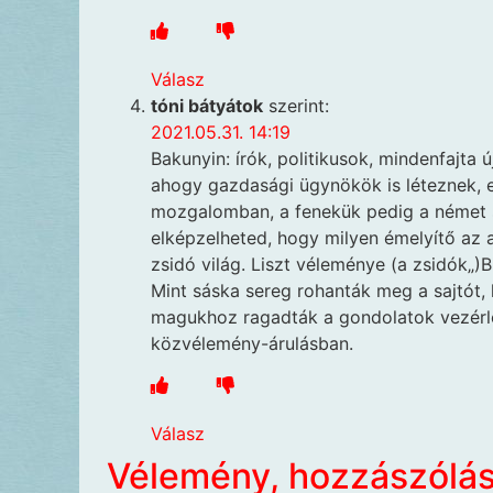
Válasz
tóni bátyátok
szerint:
2021.05.31. 14:19
Bakunyin: írók, politikusok, mindenfajta 
ahogy gazdasági ügynökök is léteznek, e
mozgalomban, a fenekük pedig a német sa
elképzelheted, hogy milyen émelyítő az 
zsidó világ. Liszt véleménye (a zsidók„)B
Mint sáska sereg rohanták meg a sajtót, 
magukhoz ragadták a gondolatok vezérlé
közvélemény-árulásban.
Válasz
Vélemény, hozzászólá