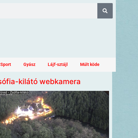
Sport
Gyász
Lájf-sztájl
Múlt köde
sófia-kilátó webkamera