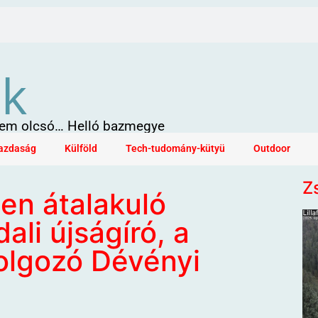
ök
 sem olcsó… Helló bazmegye
azdaság
Külföld
Tech-tudomány-kütyü
Outdoor
Z
en átalakuló
ali újságíró, a
olgozó Dévényi