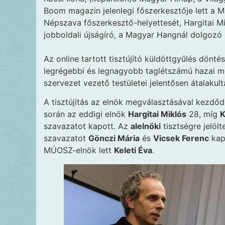
Boom magazin jelenlegi főszerkesztője lett a 
Népszava főszerkesztő-helyettesét, Hargitai Mi
jobboldali újságíró, a Magyar Hangnál dolgozó D
Az online tartott tisztújító küldöttgyűlés dönt
legrégebbi és legnagyobb taglétszámú hazai 
szervezet vezető testületei jelentősen átalakult
A tisztújítás az elnök megválasztásával kezdőd
során az eddigi elnök
Hargitai Miklós
28, míg
K
szavazatot kapott. Az
alelnöki
tisztségre jelöl
szavazatot
Gönczi Mária
és
Vicsek Ferenc
kapt
MÚOSZ-elnök lett
Keleti Éva
.