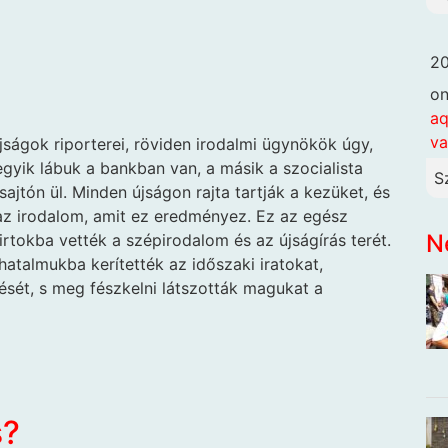
20
o
aq
va
újságok riporterei, röviden irodalmi ügynökök úgy,
gyik lábuk a bankban van, a másik a szocialista
S
jtón ül. Minden újságon rajta tartják a kezüket, és
az irodalom, amit ez eredményez. Ez az egész
N
irtokba vették a szépirodalom és az újságírás terét.
hatalmukba kerítették az időszaki iratokat,
sét, s meg fészkelni látszották magukat a
s?