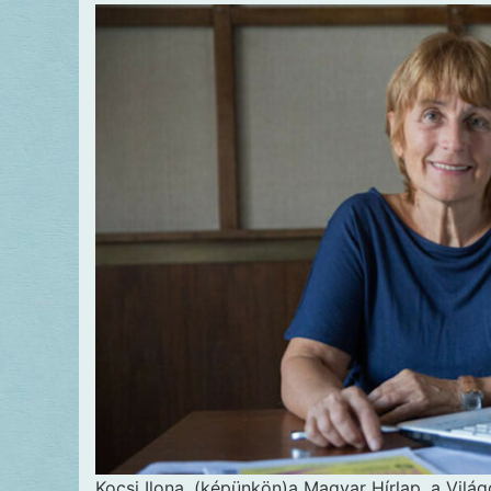
Kocsi Ilona, (képünkön)a Magyar Hírlap, a Vil