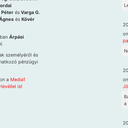
L
ordai
 Péter
és
Varga G.
 Ágnes
és
Kövér
20
o
sban
Árpási
pa
l.
N
ak személyéről és
onatkozó pénzügyi
20
o
zon a
Media1
Jö
levéllel is
!
B
a
20