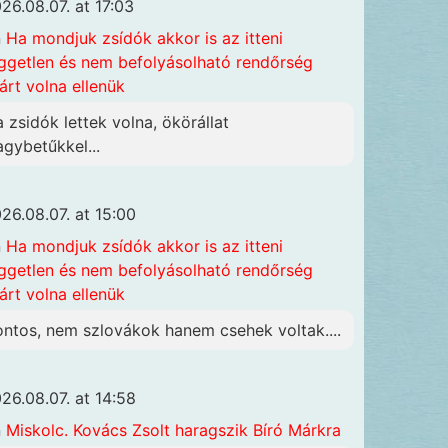
26.08.07. at 17:03
n
Ha mondjuk zsídók akkor is az itteni
ggetlen és nem befolyásolható rendőrség
járt volna ellenük
a zsidók lettek volna, ökörállat
agybetűkkel...
26.08.07. at 15:00
n
Ha mondjuk zsídók akkor is az itteni
ggetlen és nem befolyásolható rendőrség
járt volna ellenük
ontos, nem szlovákok hanem csehek voltak....
26.08.07. at 14:58
n
Miskolc. Kovács Zsolt haragszik Bíró Márkra