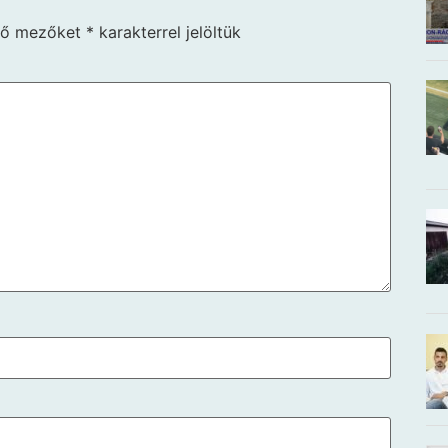
ző mezőket
*
karakterrel jelöltük