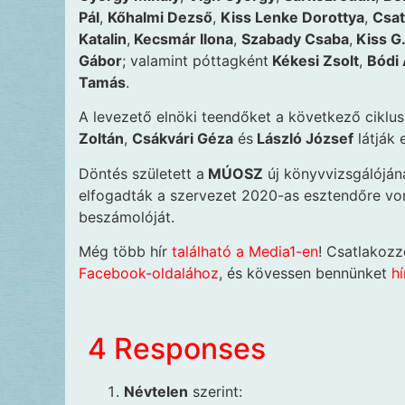
Pál
,
Kőhalmi Dezső
,
Kiss Lenke Dorottya
,
Csat
Katalin
,
Kecsmár Ilona
,
Szabady Csaba
,
Kiss G.
Gábor
; valamint póttagként
Kékesi Zsolt
,
Bódi
Tamás
.
A levezető elnöki teendőket a következő ciklu
Zoltán
,
Csákvári Géza
és
László József
látják e
Döntés született a
MÚOSZ
új könyvvizsgálóján
elfogadták a szervezet 2020-as esztendőre v
beszámolóját.
Még több hír
található a Media1-en
! Csatlakoz
Facebook-oldalához
, és kövessen bennünket
hír
4 Responses
Névtelen
szerint: