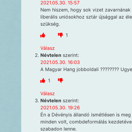
2021.05.30. 15:57
Nem hiszem, hogy sok vizet zavarnának e
liberális uniósokhoz sztár újsággal az é
szükség.
1
Válasz
Névtelen
szerint:
2021.05.30. 16:03
A Magyar Hang jobboldali ???????? Ugye 
1
Válasz
Névtelen
szerint:
2021.05.30. 19:26
Én a Dévényis állandó ismétlésen is me
minden volt, combdeformálás kezdetével
szabadon lenne.