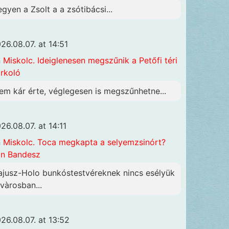
egyen a Zsolt a a zsótibácsi...
26.08.07. at 14:51
n
Miskolc. Ideiglenesen megszűnik a Petőfi téri
rkoló
em kár érte, véglegesen is megszűnhetne...
26.08.07. at 14:11
n
Miskolc. Toca megkapta a selyemzsinórt?
n Bandesz
ajusz-Holo bunkóstestvéreknek nincs esélyük
 vàrosban...
26.08.07. at 13:52