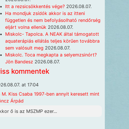
Itt a rezsicsökkentés vége?
2026.08.07.
Ha mondjuk zsídók akkor is az itteni
független és nem befolyásolható rendőrség
eljárt volna ellenük
2026.08.07.
Miskolc- Tapolca. A NEAK által támogatott
aquaterápiás ellátás teljes körűen továbbra
sem valósult meg
2026.08.07.
Miskolc. Toca megkapta a selyemzsinórt?
Jön Bandesz
2026.08.07.
riss kommentek
26.08.07. at 17:04
n
M. Kiss Csaba 1997-ben annyit keresett mint
öncz Árpád
kkor ő is az MSZMP ezer...