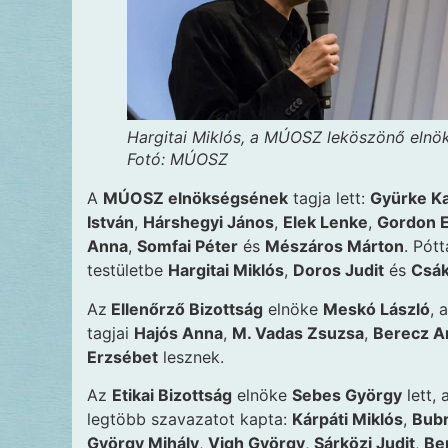
Hargitai Miklós, a MÚOSZ leköszönő elnö
Fotó: MÚOSZ
A
MÚOSZ elnökségsének
tagja lett:
Gyürke Ka
István
,
Hárshegyi János
,
Elek Lenke
,
Gordon E
Anna
,
Somfai Péter
és
Mészáros Márton
. Pót
testületbe
Hargitai Miklós
,
Doros Judit
és
Csák
Az
Ellenőrző Bizottság
elnöke
Meskó László
, 
tagjai
Hajós Anna
,
M. Vadas Zsuzsa
,
Berecz A
Erzsébet
lesznek.
Az
Etikai Bizottság
elnöke
Sebes György
lett, 
legtöbb szavazatot kapta:
Kárpáti Miklós
,
Bubr
György Mihály
,
Vigh György
,
Sárközi Judit
,
Ber