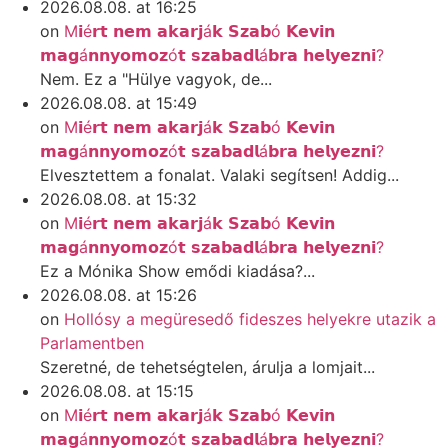
2026.08.08. at 16:25
on
M𝗶é𝗿𝘁 𝗻𝗲𝗺 𝗮𝗸𝗮𝗿𝗷á𝗸 𝗦𝘇𝗮𝗯ó 𝗞𝗲𝘃𝗶𝗻
𝗺𝗮𝗴á𝗻𝗻𝘆𝗼𝗺𝗼𝘇ó𝘁 𝘀𝘇𝗮𝗯𝗮𝗱𝗹á𝗯𝗿𝗮 𝗵𝗲𝗹𝘆𝗲𝘇𝗻𝗶?
Nem. Ez a "Hülye vagyok, de...
2026.08.08. at 15:49
on
M𝗶é𝗿𝘁 𝗻𝗲𝗺 𝗮𝗸𝗮𝗿𝗷á𝗸 𝗦𝘇𝗮𝗯ó 𝗞𝗲𝘃𝗶𝗻
𝗺𝗮𝗴á𝗻𝗻𝘆𝗼𝗺𝗼𝘇ó𝘁 𝘀𝘇𝗮𝗯𝗮𝗱𝗹á𝗯𝗿𝗮 𝗵𝗲𝗹𝘆𝗲𝘇𝗻𝗶?
Elvesztettem a fonalat. Valaki segítsen! Addig...
2026.08.08. at 15:32
on
M𝗶é𝗿𝘁 𝗻𝗲𝗺 𝗮𝗸𝗮𝗿𝗷á𝗸 𝗦𝘇𝗮𝗯ó 𝗞𝗲𝘃𝗶𝗻
𝗺𝗮𝗴á𝗻𝗻𝘆𝗼𝗺𝗼𝘇ó𝘁 𝘀𝘇𝗮𝗯𝗮𝗱𝗹á𝗯𝗿𝗮 𝗵𝗲𝗹𝘆𝗲𝘇𝗻𝗶?
Ez a Mónika Show emődi kiadása?...
2026.08.08. at 15:26
on
Hollósy a megüresedő fideszes helyekre utazik a
Parlamentben
Szeretné, de tehetségtelen, árulja a lomjait...
2026.08.08. at 15:15
on
M𝗶é𝗿𝘁 𝗻𝗲𝗺 𝗮𝗸𝗮𝗿𝗷á𝗸 𝗦𝘇𝗮𝗯ó 𝗞𝗲𝘃𝗶𝗻
𝗺𝗮𝗴á𝗻𝗻𝘆𝗼𝗺𝗼𝘇ó𝘁 𝘀𝘇𝗮𝗯𝗮𝗱𝗹á𝗯𝗿𝗮 𝗵𝗲𝗹𝘆𝗲𝘇𝗻𝗶?