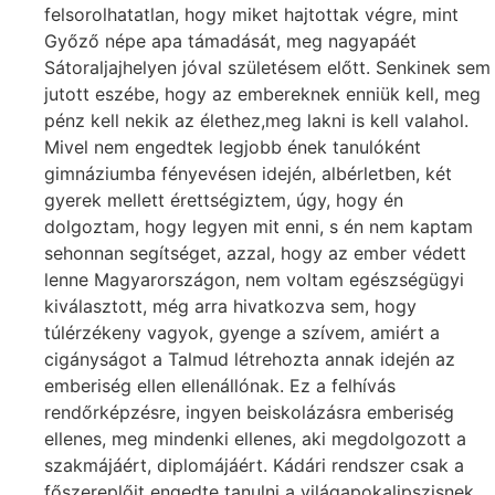
felsorolhatatlan, hogy miket hajtottak végre, mint
Győző népe apa támadását, meg nagyapáét
Sátoraljajhelyen jóval születésem előtt. Senkinek sem
jutott eszébe, hogy az embereknek enniük kell, meg
pénz kell nekik az élethez,meg lakni is kell valahol.
Mivel nem engedtek legjobb ének tanulóként
gimnáziumba fényevésen idején, albérletben, két
gyerek mellett érettségiztem, úgy, hogy én
dolgoztam, hogy legyen mit enni, s én nem kaptam
sehonnan segítséget, azzal, hogy az ember védett
lenne Magyarországon, nem voltam egészségügyi
kiválasztott, még arra hivatkozva sem, hogy
túlérzékeny vagyok, gyenge a szívem, amiért a
cigányságot a Talmud létrehozta annak idején az
emberiség ellen ellenállónak. Ez a felhívás
rendőrképzésre, ingyen beiskolázásra emberiség
ellenes, meg mindenki ellenes, aki megdolgozott a
szakmájáért, diplomájáért. Kádári rendszer csak a
főszereplőit engedte tanulni a világapokalipszisnek,