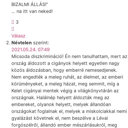
BIZALMI ÁLLÁS!”
… na itt van neked!
3
Válasz
Névtelen
szerint:
2021.05.24. 07:49
Micsoda diszkrimináció! Én nem tanulhattam, mert az
ország áldozott a cigányok helyett egyetlen nagy
közös áldozásban, hogy emberré nemesedjenek.
Nem engedték a meleg ruhát, az élelmet, az emberi
körüményeket, a meleg házat, meg semmit, míg a
Kelet cigányai mentek végig a világkönyvtárán az
országnak. Halálnép helyett áldozták meg az
embereket, olyanok helyett, melyek állandóan
országokat foglalnak el, melyek a miskolciakkal nemi
gyalázást követnek el, nem beszélve a Lévai
forgószélről, állandó ember mészárlásukról, meg