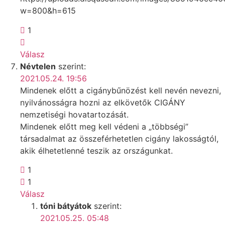
w=800&h=615
1
Válasz
Névtelen
szerint:
2021.05.24. 19:56
Mindenek előtt a cigánybűnözést kell nevén nevezni,
nyilvánosságra hozni az elkövetők CIGÁNY
nemzetiségi hovatartozását.
Mindenek előtt meg kell védeni a „többségi”
társadalmat az összeférhetetlen cigány lakosságtól,
akik élhetetlenné teszik az országunkat.
1
1
Válasz
tóni bátyátok
szerint:
2021.05.25. 05:48