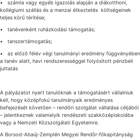
• számla vagy egyéb igazolás alapján a diákotthoni,
kollégiumi szállás és a menzai étkeztetés költségeinek
teljes körű térítése;
• tanévenként ruházkodási támogatás;
• tanszertámogatás;
• az előző félév végi tanulmányi eredmény függvényében
a tanév alatt, havi rendszerességgel folyósított pénzbeli
juttatás
A pályázatot nyert tanulóknak a támogatásért vállalniuk
kell, hogy középfokú tanulmányaik eredményes
befejezését követően – rendőri szolgálat vállalása céljából
– jelentkeznek valamelyik rendészeti szakközépiskolába
vagy a Nemzeti Közszolgálati Egyetemre.
A Borsod-Abaúj-Zemplén Megyei Rendőr-főkapitányság