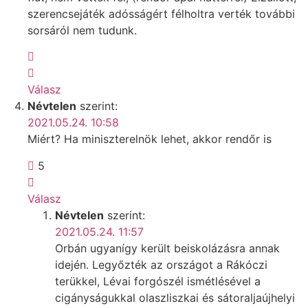
szerencsejáték adósságért félholtra verték további
sorsáról nem tudunk.
Válasz
Névtelen
szerint:
2021.05.24. 10:58
Miért? Ha miniszterelnök lehet, akkor rendőr is
5
Válasz
Névtelen
szerint:
2021.05.24. 11:57
Orbán ugyanígy került beiskolázásra annak
idején. Legyőzték az országot a Rákóczi
terükkel, Lévai forgószél ismétlésével a
cigányságukkal olaszliszkai és sátoraljaújhelyi