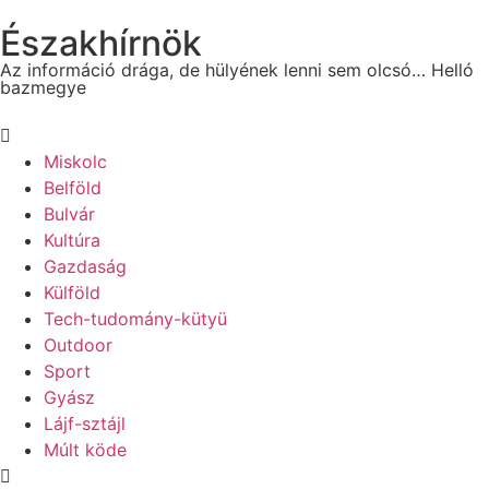
Északhírnök
Az információ drága, de hülyének lenni sem olcsó… Helló
bazmegye
Miskolc
Belföld
Bulvár
Kultúra
Gazdaság
Külföld
Tech-tudomány-kütyü
Outdoor
Sport
Gyász
Lájf-sztájl
Múlt köde