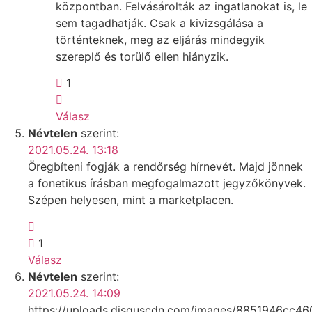
központban. Felvásárolták az ingatlanokat is, le
sem tagadhatják. Csak a kivizsgálása a
történteknek, meg az eljárás mindegyik
szereplő és torülő ellen hiányzik.
1
Válasz
Névtelen
szerint:
2021.05.24. 13:18
Öregbíteni fogják a rendőrség hírnevét. Majd jönnek
a fonetikus írásban megfogalmazott jegyzőkönyvek.
Szépen helyesen, mint a marketplacen.
1
Válasz
Névtelen
szerint:
2021.05.24. 14:09
https://uploads.disquscdn.com/images/8851946cc4