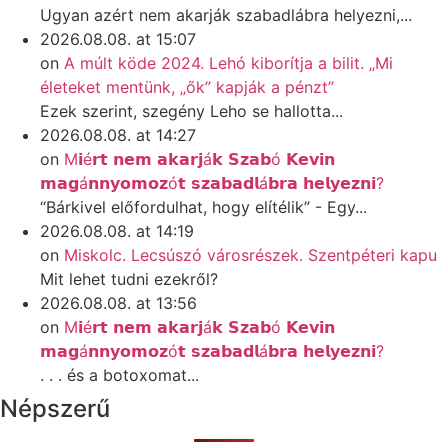
Ugyan azért nem akarják szabadlábra helyezni,...
2026.08.08. at 15:07
on
A múlt köde 2024. Lehó kiborítja a bilit. „Mi
életeket mentünk, „ők” kapják a pénzt”
Ezek szerint, szegény Leho se hallotta...
2026.08.08. at 14:27
on
M𝗶é𝗿𝘁 𝗻𝗲𝗺 𝗮𝗸𝗮𝗿𝗷á𝗸 𝗦𝘇𝗮𝗯ó 𝗞𝗲𝘃𝗶𝗻
𝗺𝗮𝗴á𝗻𝗻𝘆𝗼𝗺𝗼𝘇ó𝘁 𝘀𝘇𝗮𝗯𝗮𝗱𝗹á𝗯𝗿𝗮 𝗵𝗲𝗹𝘆𝗲𝘇𝗻𝗶?
“Bárkivel előfordulhat, hogy elítélik” - Egy...
2026.08.08. at 14:19
on
Miskolc. Lecsúszó városrészek. Szentpéteri kapu
Mit lehet tudni ezekről?
2026.08.08. at 13:56
on
M𝗶é𝗿𝘁 𝗻𝗲𝗺 𝗮𝗸𝗮𝗿𝗷á𝗸 𝗦𝘇𝗮𝗯ó 𝗞𝗲𝘃𝗶𝗻
𝗺𝗮𝗴á𝗻𝗻𝘆𝗼𝗺𝗼𝘇ó𝘁 𝘀𝘇𝗮𝗯𝗮𝗱𝗹á𝗯𝗿𝗮 𝗵𝗲𝗹𝘆𝗲𝘇𝗻𝗶?
. . . és a botoxomat...
Népszerű