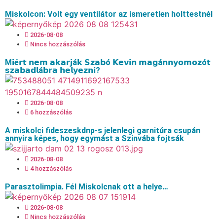
Miskolcon: Volt egy ventilátor az ismeretlen holttestnél
2026-08-08
Nincs hozzászólás
M𝗶é𝗿𝘁 𝗻𝗲𝗺 𝗮𝗸𝗮𝗿𝗷á𝗸 𝗦𝘇𝗮𝗯ó 𝗞𝗲𝘃𝗶𝗻 𝗺𝗮𝗴á𝗻𝗻𝘆𝗼𝗺𝗼𝘇ó𝘁
𝘀𝘇𝗮𝗯𝗮𝗱𝗹á𝗯𝗿𝗮 𝗵𝗲𝗹𝘆𝗲𝘇𝗻𝗶?
2026-08-08
6 hozzászólás
A miskolci fideszeskdnp-s jelenlegi garnitúra csupán
annyira képes, hogy egymást a Szinvába fojtsák
2026-08-08
4 hozzászólás
Parasztolimpia. Fél Miskolcnak ott a helye…
2026-08-08
Nincs hozzászólás