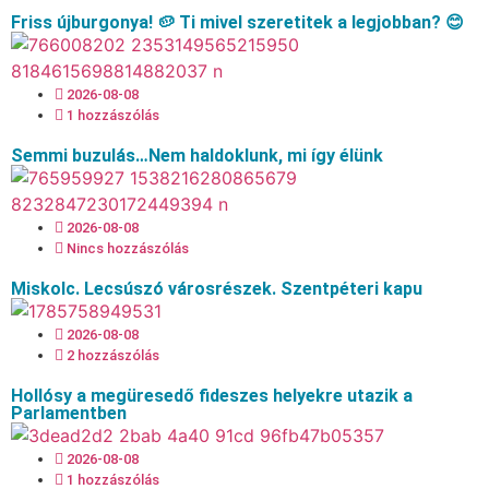
Friss újburgonya! 🥔 Ti mivel szeretitek a legjobban? 😊
2026-08-08
1 hozzászólás
Semmi buzulás…Nem haldoklunk, mi így élünk
2026-08-08
Nincs hozzászólás
Miskolc. Lecsúszó városrészek. Szentpéteri kapu
2026-08-08
2 hozzászólás
Hollósy a megüresedő fideszes helyekre utazik a
Parlamentben
2026-08-08
1 hozzászólás