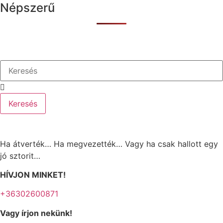
Népszerű
Keresés
Ha átverték… Ha megvezették… Vagy ha csak hallott egy
jó sztorit…
HÍVJON MINKET!
+36302600871
Vagy írjon nekünk!