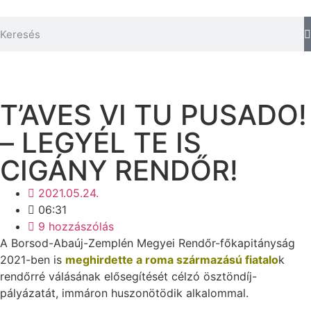
T’AVES VI TU PUSADO!
– LEGYÉL TE IS
CIGÁNY RENDŐR!
2021.05.24.
06:31
9 hozzászólás
A Borsod-Abaúj-Zemplén Megyei Rendőr-főkapitányság
2021-ben is
meghirdette a roma származású fiatalo
k
rendőrré válásának elősegítését célzó ösztöndíj-
pályázatát, immáron huszonötödik alkalommal.