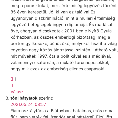
meg a parasztokat, mert értelmiség legyőzés törrént
85 éven keresztül. Jól ki van ez találva! Ez
ugyanolyan diszkrimináció, mint a mülleri értelmiség
legyőző betegségek ingyen diplomája. És ráadásul
övé, ahogyan dicsekedtek 2001-ben e Nyírő Gyula
kórházban, az összes emberjogi bizottság, meg a
börtön gyilkosoké, bűnözőké, melyeket tisztít a világ
egyetlen nagy közös áldozással szintén. Látható volt,
mit műveltek 1997. óta a politikával és a médiával,
valamennyi csatornán, a mulató torünnepesekkel,
hogy mik ezek az emberiség ellenes csapások!
1
Válasz
tóni bátyátok
szerint:
2021.05.24. 08:57
Fiam osztálytársa a Bláthyban, hatalmas, erős roma
fiút, nem vették fel, (rendőr apai háttérrel) Elzüllött,