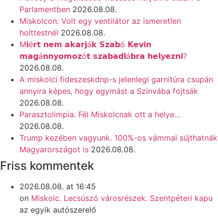
Parlamentben
2026.08.08.
Miskolcon: Volt egy ventilátor az ismeretlen
holttestnél
2026.08.08.
M𝗶é𝗿𝘁 𝗻𝗲𝗺 𝗮𝗸𝗮𝗿𝗷á𝗸 𝗦𝘇𝗮𝗯ó 𝗞𝗲𝘃𝗶𝗻
𝗺𝗮𝗴á𝗻𝗻𝘆𝗼𝗺𝗼𝘇ó𝘁 𝘀𝘇𝗮𝗯𝗮𝗱𝗹á𝗯𝗿𝗮 𝗵𝗲𝗹𝘆𝗲𝘇𝗻𝗶?
2026.08.08.
A miskolci fideszeskdnp-s jelenlegi garnitúra csupán
annyira képes, hogy egymást a Szinvába fojtsák
2026.08.08.
Parasztolimpia. Fél Miskolcnak ott a helye…
2026.08.08.
Trump kezében vagyunk. 100%-os vámmal sújthatnák
Magyarországot is
2026.08.08.
Friss kommentek
2026.08.08. at 16:45
on
Miskolc. Lecsúszó városrészek. Szentpéteri kapu
az egyik autószerelő