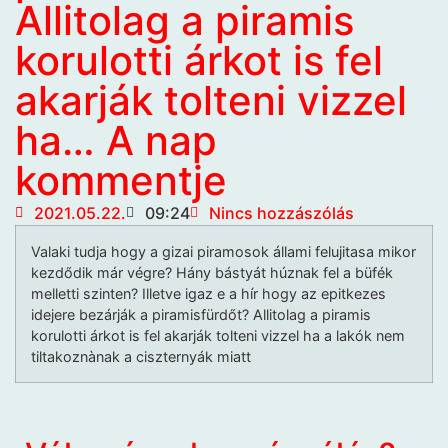
Allitolag a piramis
korulotti árkot is fel
akarják tolteni vizzel
ha… A nap
kommentje
2021.05.22.
09:24
Nincs hozzászólás
Valaki tudja hogy a gizai piramosok állami felujitasa mikor
kezdődik már végre? Hány bástyát húznak fel a büfék
melletti szinten? Illetve igaz e a hír hogy az epitkezes
idejere bezárják a piramisfürdőt? Allitolag a piramis
korulotti árkot is fel akarják tolteni vizzel ha a lakók nem
tiltakoznànak a ciszternyák miatt