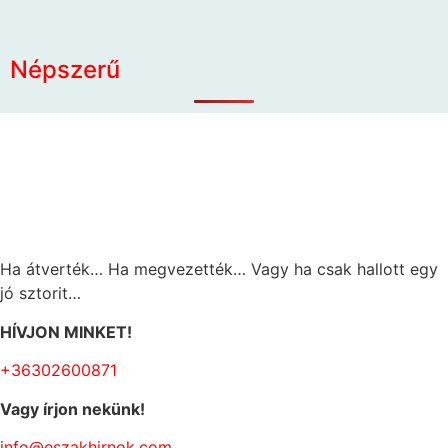
Népszerű
Ha átverték… Ha megvezették… Vagy ha csak hallott egy
jó sztorit…
HÍVJON MINKET!
+36302600871
Vagy írjon nekünk!
info@eszakhirnok.com