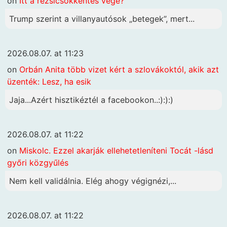
on
Itt a rezsicsökkentés vége?
Trump szerint a villanyautósok „betegek”, mert...
2026.08.07. at 11:23
on
Orbán Anita több vizet kért a szlovákoktól, akik azt
üzenték: Lesz, ha esik
Jaja...Azért hisztikéztél a facebookon..:):):)
2026.08.07. at 11:22
on
Miskolc. Ezzel akarják ellehetetleníteni Tocát -lásd
győri közgyűlés
Nem kell validálnia. Elég ahogy végignézi,...
2026.08.07. at 11:22