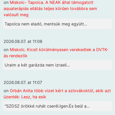
on
Miskolc- Tapolca. A NEAK által támogatott
aquaterápiás ellátás teljes körűen továbbra sem
valósult meg
Tapolca nem eladó, mentsük meg együtt...
2026.08.07. at 11:08
on
Miskolc. Kicsit körülményesen verekedtek a DVTK-
ás rendezők
Uraim a két garázda nem izraeli...
2026.08.07. at 11:07
on
Orbán Anita több vizet kért a szlovákoktól, akik azt
üzenték: Lesz, ha esik
"SZDSZ örökké ruhát cserél.Igen.És beül a...