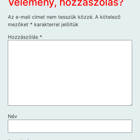
Vélemény, hozzászólás?
Az e-mail címet nem tesszük közzé.
A kötelező
mezőket
*
karakterrel jelöltük
Hozzászólás
*
Név