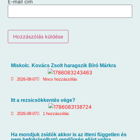
E-mail cím
Miskolc. Kovács Zsolt haragszik Bíró Márkra
2026-08-07
Nincs hozzászólás
Itt a rezsicsökkentés vége?
2026-08-07
1 hozzászólás
Ha mondjuk zsídók akkor is az itteni független és
nem befolyásolható rendőrség eljárt volna