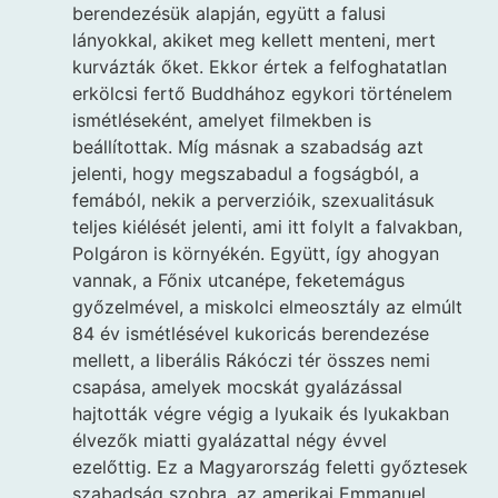
berendezésük alapján, együtt a falusi
lányokkal, akiket meg kellett menteni, mert
kurvázták őket. Ekkor értek a felfoghatatlan
erkölcsi fertő Buddhához egykori történelem
ismétléseként, amelyet filmekben is
beállítottak. Míg másnak a szabadság azt
jelenti, hogy megszabadul a fogságból, a
femából, nekik a perverzióik, szexualitásuk
teljes kiélését jelenti, ami itt folylt a falvakban,
Polgáron is környékén. Együtt, így ahogyan
vannak, a Főnix utcanépe, feketemágus
győzelmével, a miskolci elmeosztály az elmúlt
84 év ismétlésével kukoricás berendezése
mellett, a liberális Rákóczi tér összes nemi
csapása, amelyek mocskát gyalázással
hajtották végre végig a lyukaik és lyukakban
élvezők miatti gyalázattal négy évvel
ezelőttig. Ez a Magyarország feletti győztesek
szabadság szobra, az amerikai Emmanuel