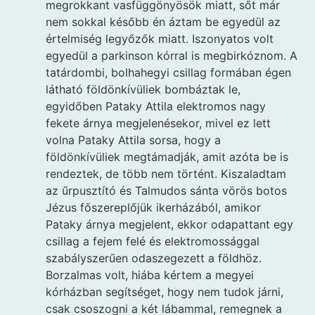
megrokkant vasfüggönyösök miatt, sőt már
nem sokkal később én áztam be egyedül az
értelmiség legyőzők miatt. Iszonyatos volt
egyedül a parkinson kórral is megbirkóznom. A
tatárdombi, bolhahegyi csillag formában égen
látható földönkívüliek bombáztak le,
egyidőben Pataky Attila elektromos nagy
fekete árnya megjelenésekor, mivel ez lett
volna Pataky Attila sorsa, hogy a
földönkívüliek megtámadják, amit azóta be is
rendeztek, de több nem történt. Kiszaladtam
az űrpusztító és Talmudos sánta vörös botos
Jézus főszereplőjük ikerházából, amikor
Pataky árnya megjelent, ekkor odapattant egy
csillag a fejem felé és elektromossággal
szabályszerűen odaszegezett a földhöz.
Borzalmas volt, hiába kértem a megyei
kórházban segítséget, hogy nem tudok járni,
csak csoszogni a két lábammal, remegnek a