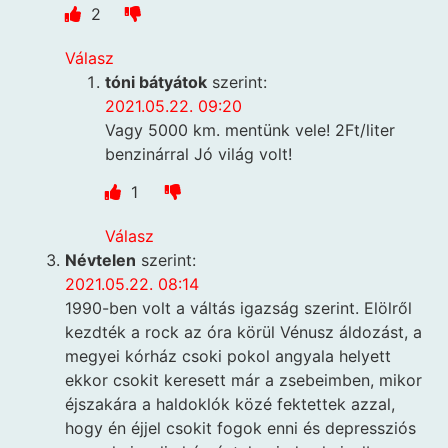
2
Válasz
tóni bátyátok
szerint:
2021.05.22. 09:20
Vagy 5000 km. mentünk vele! 2Ft/liter
benzinárral Jó világ volt!
1
Válasz
Névtelen
szerint:
2021.05.22. 08:14
1990-ben volt a váltás igazság szerint. Elölről
kezdték a rock az óra körül Vénusz áldozást, a
megyei kórház csoki pokol angyala helyett
ekkor csokit keresett már a zsebeimben, mikor
éjszakára a haldoklók közé fektettek azzal,
hogy én éjjel csokit fogok enni és depressziós