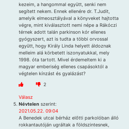
kezeim, a hangommal együtt, senki nem
segített nekem. Ennek ellenére dr. T.Judit,
amelyik elmeosztályával a könyveket hajtotta
végre, mint kiválasztott nemi népe a Rákóczi
térnek adott talán parkinson kór ellenes
gyógyszert, azt is tudta a többi orvossal
együtt, hogy Király Linda helyett áldoznak
melleim alá körbetett iszonyatukkal, mely
1998. óta tartott. Mivel érdemeltem ki a
magyar emberiség ellenes csapásoktól a
végtelen kínzást és gyalázást?
2
Válasz
Névtelen
szerint:
2021.05.22. 09:04
A Benedek utcai bérház előtti parkolóban álló
rokkantautóján ugráltak a földszintesnek,