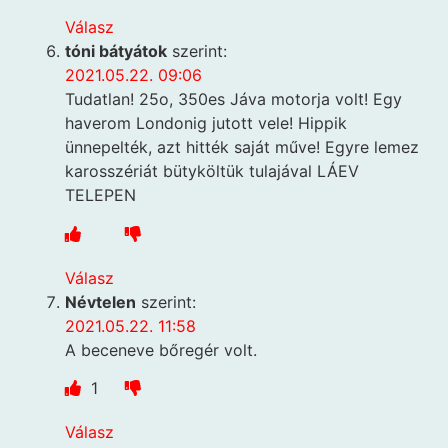
Válasz
tóni bátyátok
szerint:
2021.05.22. 09:06
Tudatlan! 25o, 350es Jáva motorja volt! Egy
haverom Londonig jutott vele! Hippik
ünnepelték, azt hitték saját műve! Egyre lemez
karosszériát bütyköltük tulajával LÁEV
TELEPEN
Válasz
Névtelen
szerint:
2021.05.22. 11:58
A beceneve bőregér volt.
1
Válasz