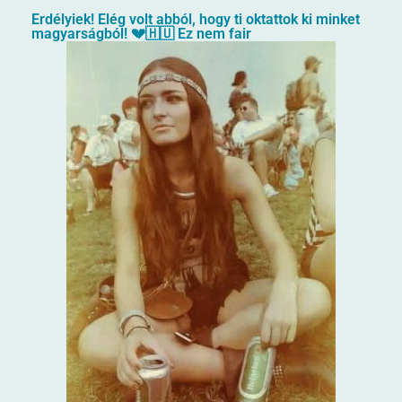
Erdélyiek! Elég volt abból, hogy ti oktattok ki minket
magyarságból! 💔🇭🇺 Ez nem fair