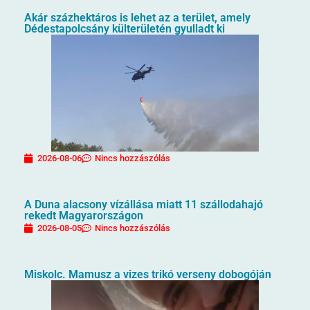
Akár százhektáros is lehet az a terület, amely
Dédestapolcsány külterületén gyulladt ki
2026-08-06
Nincs hozzászólás
A Duna alacsony vízállása miatt 11 szállodahajó
rekedt Magyarországon
2026-08-05
Nincs hozzászólás
Miskolc. Mamusz a vizes trikó verseny dobogóján