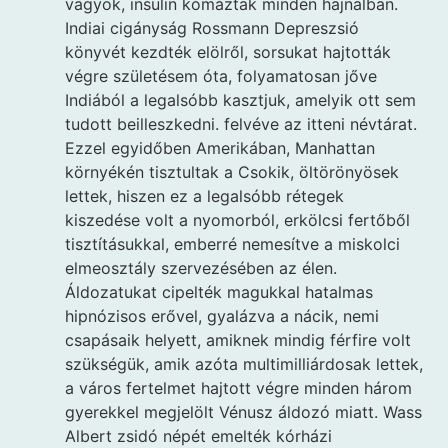
vagyok, insulin kómáztak minden hajnalban.
Indiai cigányság Rossmann Depreszsió
könyvét kezdték elölről, sorsukat hajtották
végre születésem óta, folyamatosan jőve
Indiából a legalsóbb kasztjuk, amelyik ott sem
tudott beilleszkedni. felvéve az itteni névtárat.
Ezzel egyidőben Amerikában, Manhattan
környékén tisztultak a Csokik, öltörönyösek
lettek, hiszen ez a legalsóbb rétegek
kiszedése volt a nyomorból, erkölcsi fertőből
tisztításukkal, emberré nemesítve a miskolci
elmeosztály szervezésében az élen.
Áldozatukat cipelték magukkal hatalmas
hipnózisos erővel, gyalázva a nácik, nemi
csapásaik helyett, amiknek mindig férfire volt
szükségük, amik azóta multimilliárdosak lettek,
a város fertelmet hajtott végre minden három
gyerekkel megjelölt Vénusz áldozó miatt. Wass
Albert zsidó népét emelték kórházi