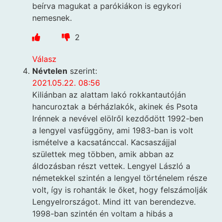
beírva magukat a parókiákon is egykori
nemesnek.
2
Válasz
Névtelen
szerint:
2021.05.22. 08:56
Kiliánban az alattam lakó rokkantautóján
hancuroztak a bérházlakók, akinek és Psota
Irénnek a nevével elölről kezdődött 1992-ben
a lengyel vasfüggöny, ami 1983-ban is volt
ismételve a kacsatánccal. Kacsaszájjal
születtek meg többen, amik abban az
áldozásban részt vettek. Lengyel László a
németekkel szintén a lengyel történelem része
volt, így is rohanták le őket, hogy felszámolják
Lengyelrországot. Mind itt van berendezve.
1998-ban szintén én voltam a hibás a