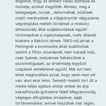
engedve, hogy az embert valaki szeresse és
tisztelje, azokat megölték. Mindez, meg a
betegségek, torzak , deformáltak, büdösek
miatti merényletek a világkönyvtár négyszeres
végrehajtása mellett történtek a miskolci
elmeosztály által szájlebontással együtt
torünnepével a cigánytelepnek, melly állandó
kísérete a Rákóczi térnek. 1983-nál jártak a
Pettingnél a kommunita általi beállítottak
szerint a Főnix utcanépnél, nem maradt más,
csak ilyenek, melyeknek felkészültek a
pszichológusaik, az értelmiség legyőző
csapások elméletével együtt. Már ezt nem
lehet megfordítani azzal, hogy senki nem ott
van, ahol akar lenni. Temetői mulató tort ült a
média teljes egésze utolsó ember és árja
kakasfrizurás győzelme felett Magyarország
végleges elfoglalása ünnepével, saját
történelmükkel, amivel készültek már régen,