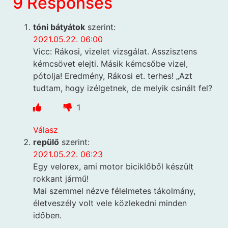
9 Responses
tóni bátyátok
szerint:
2021.05.22. 06:00
Vicc: Rákosi, vizelet vizsgálat. Asszisztens
kémcsövet elejti. Másik kémcsőbe vizel,
pótolja! Eredmény, Rákosi et. terhes! „Azt
tudtam, hogy izélgetnek, de melyik csinált fel?
1
Válasz
repülő
szerint:
2021.05.22. 06:23
Egy velorex, ami motor biciklőből készült
rokkant jármű!
Mai szemmel nézve félelmetes tákolmány,
életveszély volt vele közlekedni minden
időben.