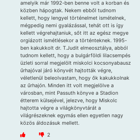
amelyik már 1992-ben benne volt a korban és
közben hápogtak. Nekem ebből tudnom
kellett, hogy lengyel történelmet ismételnek,
mégpedig nemi gyalázással, tehát ott is így
kellett végrehajtaniuk, sőt itt az egész megye
orgiázott ismétlésekor a történteknek. 1995-
ben kakukkolt dr. T.Judit elmeosztálya, abból
tudnom kellett, hogy a bulgárföldi lilacsempés
üzleti sorral megjelölt miskolci kocsonyabausz
űrhajóval járó könyvét hajtották végre,
véletlenül beleolvastam, hogy ők kakukkolnak
az űrhajón. Minden itt volt megjelölve a
városban, mint Passuth könyve a Stadion
étterem külsejével, jelezve, hogy Miskolc
hajtotta végre a világkönyvtárát a
világrészeknek egymás ellen egyetlen nagy
közös áldozásuk mellett.
2