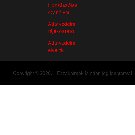
Hozzászólás
szabályai
Adatvédelmi
tájékoztató
Adatvédelmi
elveink
Copyright © 2020. – Északhírnök Minden jog fenntartva!