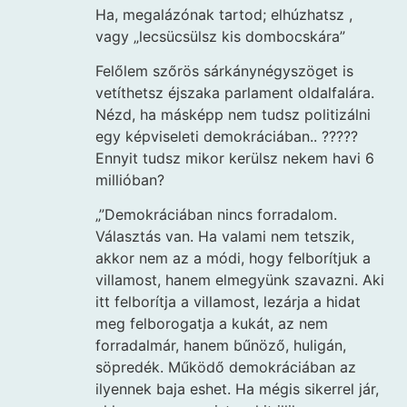
Ha, megalázónak tartod; elhúzhatsz ,
vagy „lecsücsülsz kis dombocskára”
Felőlem szőrös sárkánynégyszöget is
vetíthetsz éjszaka parlament oldalfalára.
Nézd, ha másképp nem tudsz politizálni
egy képviseleti demokráciában.. ?????
Ennyit tudsz mikor kerülsz nekem havi 6
millióban?
„”Demokráciában nincs forradalom.
Választás van. Ha valami nem tetszik,
akkor nem az a módi, hogy felborítjuk a
villamost, hanem elmegyünk szavazni. Aki
itt felborítja a villamost, lezárja a hidat
meg felborogatja a kukát, az nem
forradalmár, hanem bűnöző, huligán,
söpredék. Működő demokráciában az
ilyennek baja eshet. Ha mégis sikerrel jár,