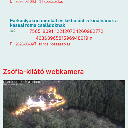
2026-08-09
1 hozzászólás
Farkaslyukon munkát és lakhatást is kínálnának a
kassai roma családoknak
2026-08-09
Nincs hozzászólás
Zsófia-kilátó webkamera