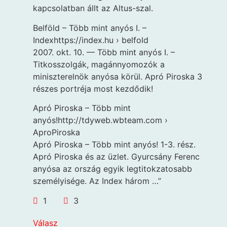
kapcsolatban állt az Altus-szal.
Belföld – Több mint anyós I. –
Indexhttps://index.hu › belfold
2007. okt. 10. — Több mint anyós I. –
Titkosszolgák, magánnyomozók a
miniszterelnök anyósa körül. Apró Piroska 3
részes portréja most kezdődik!
Apró Piroska – Több mint
anyós!http://tdyweb.wbteam.com ›
AproPiroska
Apró Piroska – Több mint anyós! 1-3. rész.
Apró Piroska és az üzlet. Gyurcsány Ferenc
anyósa az ország egyik legtitokzatosabb
személyisége. Az Index három …”
1
3
Válasz