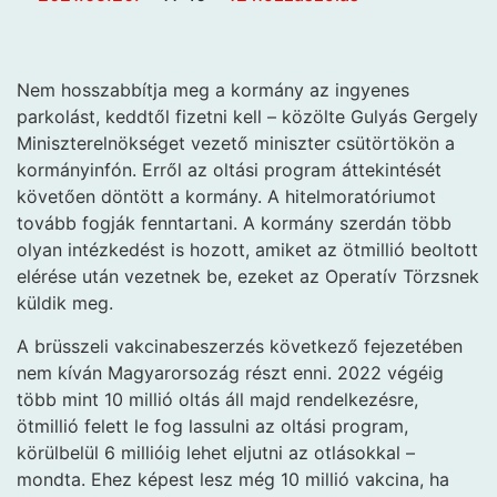
Nem hosszabbítja meg a kormány az ingyenes
parkolást, keddtől fizetni kell – közölte Gulyás Gergely
Miniszterelnökséget vezető miniszter csütörtökön a
kormányinfón. Erről az oltási program áttekintését
követően döntött a kormány. A hitelmoratóriumot
tovább fogják fenntartani. A kormány szerdán több
olyan intézkedést is hozott, amiket az ötmillió beoltott
elérése után vezetnek be, ezeket az Operatív Törzsnek
küldik meg.
A brüsszeli vakcinabeszerzés következő fejezetében
nem kíván Magyarorsozág részt enni. 2022 végéig
több mint 10 millió oltás áll majd rendelkezésre,
ötmillió felett le fog lassulni az oltási program,
körülbelül 6 millióig lehet eljutni az otlásokkal –
mondta. Ehez képest lesz még 10 millió vakcina, ha