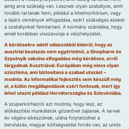
amíg arra szükség van. Lesznek olyan szabályok, amit
tovább tartanak fenn, például a hitelmorítórium, vagy
a lejáró okmányok elfogadása, ezért szükséges ezeket
a szabályokat fenntartani. A kormány szándéka, hogy
ennél korábban visszavonja a vészhelyzetet.
A kérdésekre adott válaszokból kiderül, hogy az
ausztriai beutazás nem egyértelmű, a Sinopharm és
Szputnyik vakcina elfogadása még kérdéses, erről
tárgyalnak Ausztriával. Európában még nincs olyan
szisztéma, ami biztosítaná a szabad utazást –
modnta. Az informatikai fejlesztés sem készült még
el, a külön megállapodások ezért fontosak, mert így
lehet utazni például Horvátországba és Szlovéniába.
A szuperkórházról azt modnta, hogy lesz, az
előkészítési munkálatok gőzerővel zajlanak. A tervek
év végére elkészülnek, utána folytatódhat a
beruházás, magyar költségvetési forrás van, az uniós