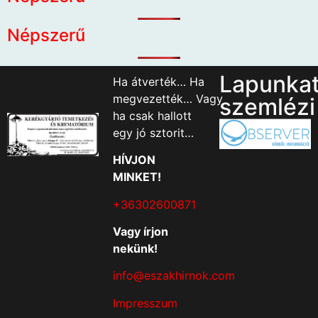
Népszerű
Lapunka
Ha átverték… Ha
megvezették… Vagy
szemlézi
ha csak hallott
egy jó sztorit…
HÍVJON
MINKET!
+36302600871
Vagy írjon
nekünk!
info@eszakhirnok.com
Impresszum