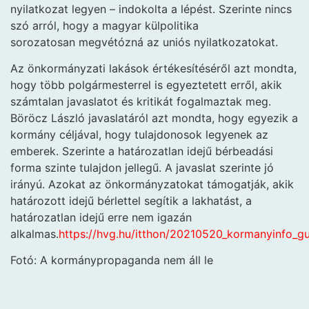
nyilatkozat legyen – indokolta a lépést. Szerinte nincs
szó arról, hogy a magyar külpolitika
sorozatosan megvétózná az uniós nyilatkozatokat.
Az önkormányzati lakások értékesítéséről azt mondta,
hogy több polgármesterrel is egyeztetett erről, akik
számtalan javaslatot és kritikát fogalmaztak meg.
Böröcz László javaslatáról azt mondta, hogy egyezik a
kormány céljával, hogy tulajdonosok legyenek az
emberek. Szerinte a határozatlan idejű bérbeadási
forma szinte tulajdon jellegű. A javaslat szerinte jó
irányú. Azokat az önkormányzatokat támogatják, akik
határozott idejű bérlettel segítik a lakhatást, a
határozatlan idejű erre nem igazán
alkalmas.
https://hvg.hu/itthon/20210520_kormanyinfo_g
Fotó: A kormánypropaganda nem áll le