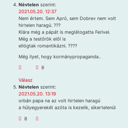
Névtelen
szerint:
2021.05.20. 12:37
Nem értem. Sem Apró, sem Dobrev nem volt
hirtelen haragú. ???
Klára még a pápát is meglátogatta Ferivel.
Még a testőrök elől is
ellógtak romantikázni. ????
Még ilyet, hogy kormánypropaganda..
6
Válasz
Névtelen
szerint:
2021.05.20. 13:19
orbán papa na az volt hirtelen haragú
a hülyegyerekét azóta is kezelik, sikertelenül
8