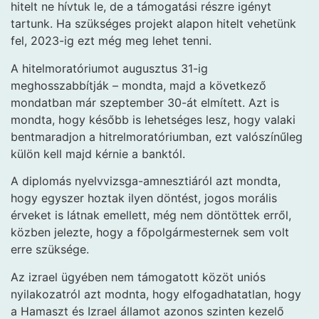
hitelt ne hívtuk le, de a támogatási részre igényt
tartunk. Ha szükséges projekt alapon hitelt vehetünk
fel, 2023-ig ezt még meg lehet tenni.
A hitelmoratóriumot augusztus 31-ig
meghosszabbítják – mondta, majd a következő
mondatban már szeptember 30-át elmített. Azt is
mondta, hogy később is lehetséges lesz, hogy valaki
bentmaradjon a hitrelmoratóriumban, ezt valószínűleg
külön kell majd kérnie a banktól.
A diplomás nyelvvizsga-amnesztiáról azt mondta,
hogy egyszer hoztak ilyen döntést, jogos morális
érveket is látnak emellett, még nem döntöttek erről,
közben jelezte, hogy a főpolgármesternek sem volt
erre szüksége.
Az izrael ügyében nem támogatott közöt uniós
nyilakozatról azt modnta, hogy elfogadhatatlan, hogy
a Hamaszt és Izrael államot azonos szinten kezelő