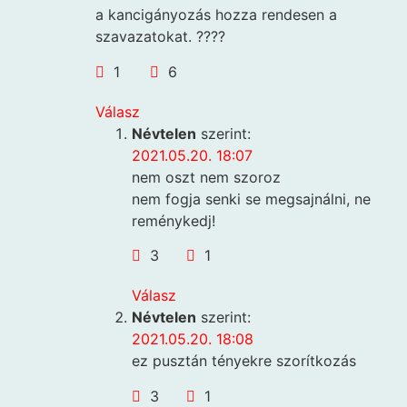
a kancigányozás hozza rendesen a
szavazatokat. ????
1
6
Válasz
Névtelen
szerint:
2021.05.20. 18:07
nem oszt nem szoroz
nem fogja senki se megsajnálni, ne
reménykedj!
3
1
Válasz
Névtelen
szerint:
2021.05.20. 18:08
ez pusztán tényekre szorítkozás
3
1