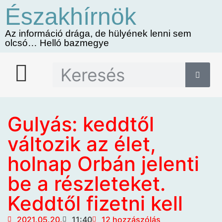
Északhírnök
Az információ drága, de hülyének lenni sem
olcsó… Helló bazmegye
Gulyás: keddtől
változik az élet,
holnap Orbán jelenti
be a részleteket.
Keddtől fizetni kell
2021.05.20.
11:40
12 hozzászólás