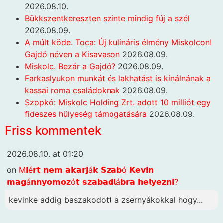
2026.08.10.
Bükkszentkereszten szinte mindig fúj a szél
2026.08.09.
A múlt köde. Toca: Új kulináris élmény Miskolcon!
Gajdó néven a Kisavason
2026.08.09.
Miskolc. Bezár a Gajdó?
2026.08.09.
Farkaslyukon munkát és lakhatást is kínálnának a
kassai roma családoknak
2026.08.09.
Szopkó: Miskolc Holding Zrt. adott 10 milliót egy
fideszes hülyeség támogatására
2026.08.09.
Friss kommentek
2026.08.10. at 01:20
on
M𝗶é𝗿𝘁 𝗻𝗲𝗺 𝗮𝗸𝗮𝗿𝗷á𝗸 𝗦𝘇𝗮𝗯ó 𝗞𝗲𝘃𝗶𝗻
𝗺𝗮𝗴á𝗻𝗻𝘆𝗼𝗺𝗼𝘇ó𝘁 𝘀𝘇𝗮𝗯𝗮𝗱𝗹á𝗯𝗿𝗮 𝗵𝗲𝗹𝘆𝗲𝘇𝗻𝗶?
kevinke addig baszakodott a zsernyákokkal hogy...