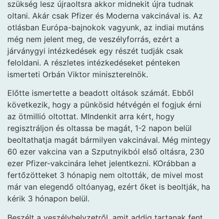
szükség lesz újraoltsra akkor midnekit újra tudnak
oltani. Akár csak Pfizer és Moderna vakcinával is. Az
otlásban Európa-bajnokok vagyunk, az indiai mutáns
még nem jelent meg, de veszélyforrás, ezért a
járványgyi intézkedések egy részét tudják csak
feloldani. A részletes intézkedéseket pénteken
ismerteti Orbán Viktor miniszterelnök.
Előtte ismertette a beadott oltások számát. Ebből
következik, hogy a pünkösid hétvégén el fogjuk érni
az ötmillió oltottat. MIndenkit arra kért, hogy
regisztráljon és oltassa be magát, 1-2 napon belül
beoltathatja magát bármilyen vakcinával. Még mintegy
60 ezer vakcina van a Szputnyikból első oltásra, 230
ezer Pfizer-vakcinára lehet jelentkezni. KOrábban a
fertőzötteket 3 hónapig nem oltották, de mivel most
már van elegendő oltóanyag, ezért őket is beoltják, ha
kérik 3 hónapon belül.
Beszélt a veszélyhelyzetről, amit addig tartanak fent,