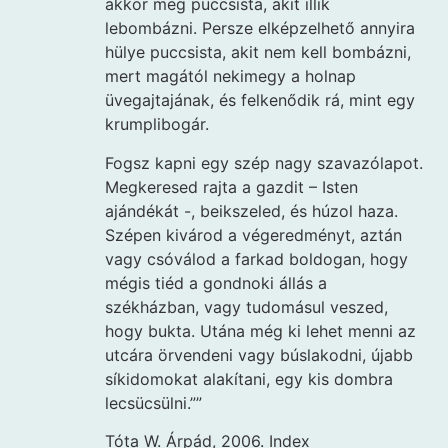
akkor meg puccsista, akit illik
lebombázni. Persze elképzelhető annyira
hülye puccsista, akit nem kell bombázni,
mert magától nekimegy a holnap
üvegajtajának, és felkenődik rá, mint egy
krumplibogár.
Fogsz kapni egy szép nagy szavazólapot.
Megkeresed rajta a gazdit – Isten
ajándékát -, beikszeled, és húzol haza.
Szépen kivárod a végeredményt, aztán
vagy csóválod a farkad boldogan, hogy
mégis tiéd a gondnoki állás a
székházban, vagy tudomásul veszed,
hogy bukta. Utána még ki lehet menni az
utcára örvendeni vagy búslakodni, újabb
síkidomokat alakítani, egy kis dombra
lecsücsülni.””
Tóta W. Árpád, 2006. Index