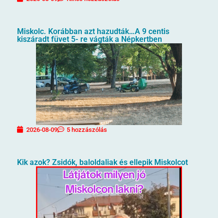
Miskolc. Korábban azt hazudták…A 9 centis
kiszáradt füvet 5- re vágták a Népkertben
2026-08-09
5 hozzászólás
Kik azok? Zsidók, baloldaliak és ellepik Miskolcot