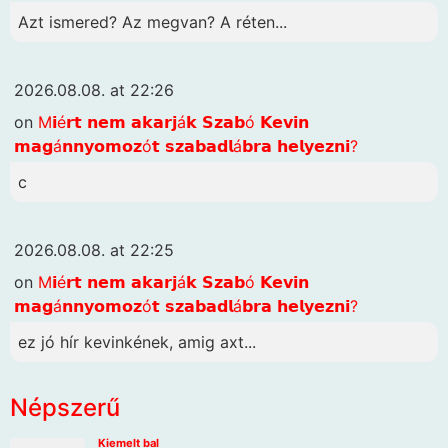
Azt ismered? Az megvan? A réten...
2026.08.08. at 22:26
on
M𝗶é𝗿𝘁 𝗻𝗲𝗺 𝗮𝗸𝗮𝗿𝗷á𝗸 𝗦𝘇𝗮𝗯ó 𝗞𝗲𝘃𝗶𝗻
𝗺𝗮𝗴á𝗻𝗻𝘆𝗼𝗺𝗼𝘇ó𝘁 𝘀𝘇𝗮𝗯𝗮𝗱𝗹á𝗯𝗿𝗮 𝗵𝗲𝗹𝘆𝗲𝘇𝗻𝗶?
c
2026.08.08. at 22:25
on
M𝗶é𝗿𝘁 𝗻𝗲𝗺 𝗮𝗸𝗮𝗿𝗷á𝗸 𝗦𝘇𝗮𝗯ó 𝗞𝗲𝘃𝗶𝗻
𝗺𝗮𝗴á𝗻𝗻𝘆𝗼𝗺𝗼𝘇ó𝘁 𝘀𝘇𝗮𝗯𝗮𝗱𝗹á𝗯𝗿𝗮 𝗵𝗲𝗹𝘆𝗲𝘇𝗻𝗶?
ez jó hír kevinkének, amig axt...
Népszerű