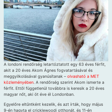
A londoni rendőrség letartóztatott egy 63 éves férfit,
akit a 20 éves Akom Ágnes fogvatartásával és
meggyilkolásával gyanúsítanak –
olvasható a MET
közleményében
. A rendőrség szerint Akom ismerte a
férfit. Ettől függetlenül továbbra is keresik a 20 éves
magyar nőt, aki öt éve él Londonban.
Egyelőre eltűntként kezelik, és azt írták, hogy május
9-én hagyta el cricklewoodi otthonát, és 11-én