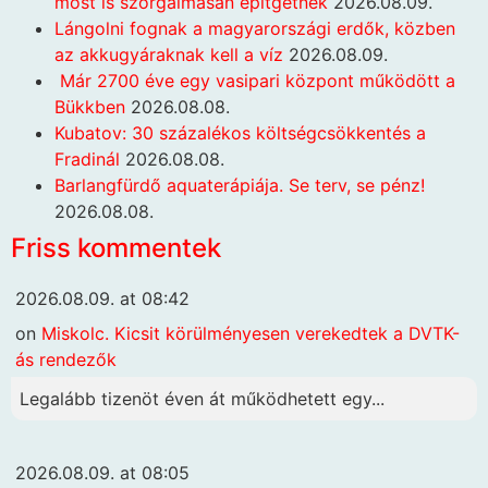
most is szorgalmasan építgetnek
2026.08.09.
Lángolni fognak a magyarországi erdők, közben
az akkugyáraknak kell a víz
2026.08.09.
Már 2700 éve egy vasipari központ működött a
Bükkben
2026.08.08.
Kubatov: 30 százalékos költségcsökkentés a
Fradinál
2026.08.08.
Barlangfürdő aquaterápiája. Se terv, se pénz!
2026.08.08.
Friss kommentek
2026.08.09. at 08:42
on
Miskolc. Kicsit körülményesen verekedtek a DVTK-
ás rendezők
Legalább tizenöt éven át működhetett egy...
2026.08.09. at 08:05