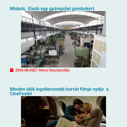
Miskolc. Eladó egy gyárépület gombokért
2026-08-09
Nincs hozzászólás
Minden idők legsikeresebb horvát filmje nyitja a
CineFestet