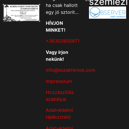
szemlézi
ha csak hallott
egy jó sztorit…
HÍVJON
MINKET!
+36302600871
Vagy írjon
nekünk!
info@eszakhirnok.com
Impresszum
Hozzászólás
szabályai
Adatvédelmi
tájékoztató
Adatvédelmi