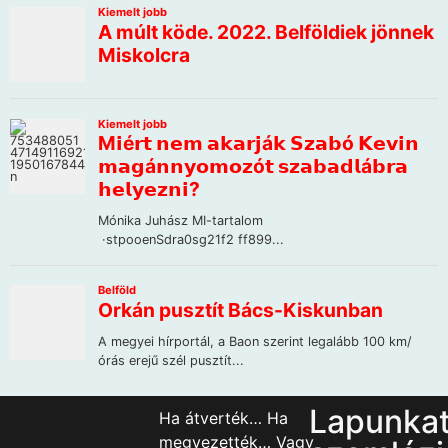
Lapunka
Ha átverték… Ha
megvezették… Vagy