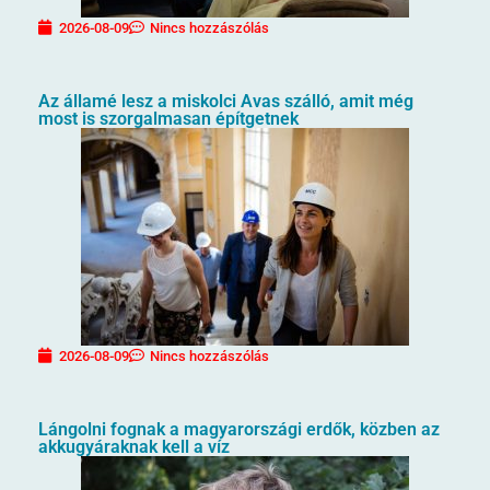
2026-08-09
Nincs hozzászólás
Az államé lesz a miskolci Avas szálló, amit még
most is szorgalmasan építgetnek
2026-08-09
Nincs hozzászólás
Lángolni fognak a magyarországi erdők, közben az
akkugyáraknak kell a víz