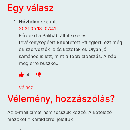
Egy válasz
Névtelen
szerint:
2021.05.18. 07:41
Kérdezd a Palibáb által sikeres
tevékenységéért kitüntetett Pflieglert, ezt még
ők szervezték le és kezdték el. Olyan jó
sámános is lett, mint a több elbaszás. A báb
meg erre büszke…
4
Válasz
Vélemény, hozzászólás?
Az e-mail címet nem tesszük közzé.
A kötelező
mezőket
*
karakterrel jelöltük