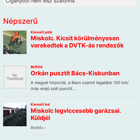
Cigányból nem lesz szalonna
Népszerű