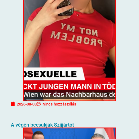
2026-08-08
Nincs hozzászólás
A végén becsukják Szijjártót