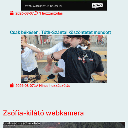
2026-08-07
1 hozzászólás
Csak békésen. Tóth-Szántai köszöntetet mondott
2026-08-07
Nincs hozzászólás
Zsófia-kilátó webkamera