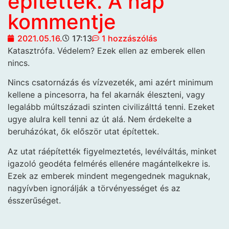
építettek. A nap
kommentje
2021.05.16.
17:13
1 hozzászólás
Katasztrófa. Védelem? Ezek ellen az emberek ellen
nincs.
Nincs csatornázás és vízvezeték, ami azért minimum
kellene a pincesorra, ha fel akarnák éleszteni, vagy
legalább múltszázadi szinten civilizálttá tenni. Ezeket
ugye alulra kell tenni az út alá. Nem érdekelte a
beruházókat, ők először utat építettek.
Az utat ráépítették figyelmeztetés, levélváltás, minket
igazoló geodéta felmérés ellenére magántelkekre is.
Ezek az emberek mindent megengednek maguknak,
nagyívben ignorálják a törvényességet és az
ésszerűséget.