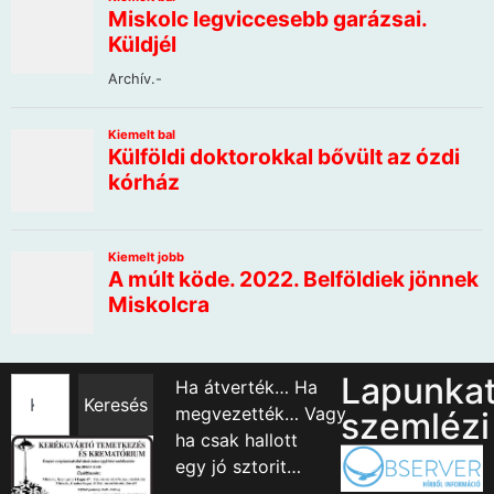
Lapunka
Ha átverték… Ha
Keresés
megvezették… Vagy
szemlézi
ha csak hallott
egy jó sztorit…