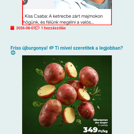
2026-08-07
1 hozzászólás
Friss újburgonya! 🥔 Ti mivel szeretitek a legjobban?
😊