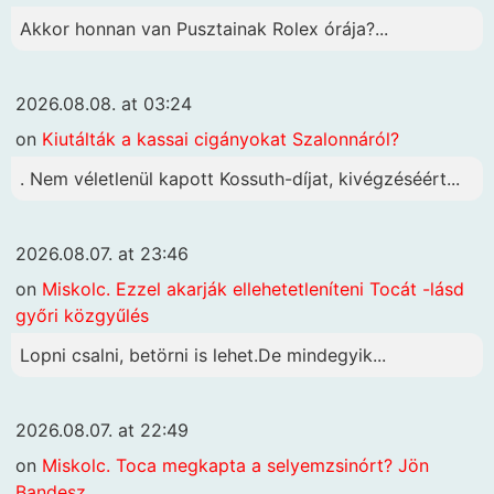
Akkor honnan van Pusztainak Rolex órája?...
2026.08.08. at 03:24
on
Kiutálták a kassai cigányokat Szalonnáról?
. Nem véletlenül kapott Kossuth-díjat, kivégzéséért...
2026.08.07. at 23:46
on
Miskolc. Ezzel akarják ellehetetleníteni Tocát -lásd
győri közgyűlés
Lopni csalni, betörni is lehet.De mindegyik...
2026.08.07. at 22:49
on
Miskolc. Toca megkapta a selyemzsinórt? Jön
Bandesz