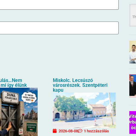
ulás…Nem
Miskolc. Lecsúszó
 mi így élünk
városrészek. Szentpéteri
kapu
2026-08-08
1 hozzászólás