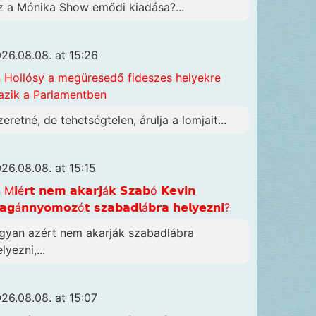
z a Mónika Show emődi kiadása?...
26.08.08. at 15:26
n
Hollósy a megüresedő fideszes helyekre
azik a Parlamentben
zeretné, de tehetségtelen, árulja a lomjait...
26.08.08. at 15:15
n
M𝗶é𝗿𝘁 𝗻𝗲𝗺 𝗮𝗸𝗮𝗿𝗷á𝗸 𝗦𝘇𝗮𝗯ó 𝗞𝗲𝘃𝗶𝗻
𝗴á𝗻𝗻𝘆𝗼𝗺𝗼𝘇ó𝘁 𝘀𝘇𝗮𝗯𝗮𝗱𝗹á𝗯𝗿𝗮 𝗵𝗲𝗹𝘆𝗲𝘇𝗻𝗶?
gyan azért nem akarják szabadlábra
lyezni,...
26.08.08. at 15:07