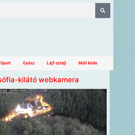
Sport
Gyász
Lájf-sztájl
Múlt köde
sófia-kilátó webkamera