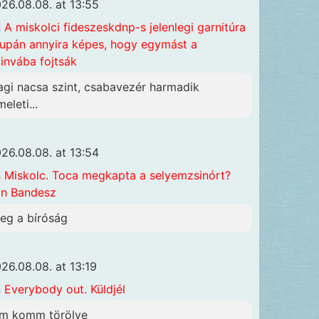
26.08.08. at 13:55
n
A miskolci fideszeskdnp-s jelenlegi garnitúra
upán annyira képes, hogy egymást a
invába fojtsák
agi nacsa szint, csabavezér harmadik
eleti...
26.08.08. at 13:54
n
Miskolc. Toca megkapta a selyemzsinórt?
n Bandesz
eg a bíróság
26.08.08. at 13:19
n
Everybody out. Küldjél
sm komm törölve