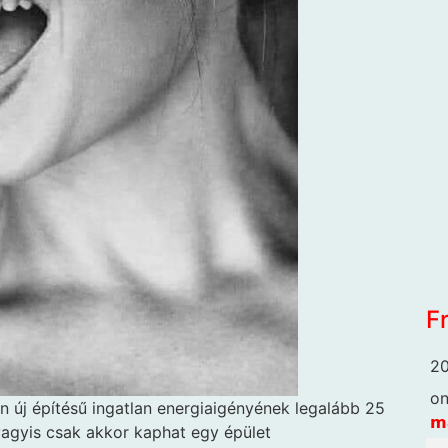
F
20
o
 új építésű ingatlan energiaigényének legalább 25
𝗺
 vagyis csak akkor kaphat egy épület