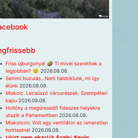
acebook
egfrissebb
Friss újburgonya! 🥔 Ti mivel szeretitek a
legjobban? 😊
2026.08.08.
Semmi buzulás…Nem haldoklunk, mi így
élünk
2026.08.08.
Miskolc. Lecsúszó városrészek. Szentpéteri
kapu
2026.08.08.
Hollósy a megüresedő fideszes helyekre
utazik a Parlamentben
2026.08.08.
Miskolcon: Volt egy ventilátor az ismeretlen
holttestnél
2026.08.08.
M𝗶é𝗿𝘁 𝗻𝗲𝗺 𝗮𝗸𝗮𝗿𝗷á𝗸 𝗦𝘇𝗮𝗯ó 𝗞𝗲𝘃𝗶𝗻