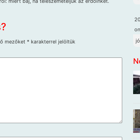
ról: miért baj, ha teleszemeteljük az erdőinket.
20
s?
o
j
ző mezőket
*
karakterrel jelöltük
N