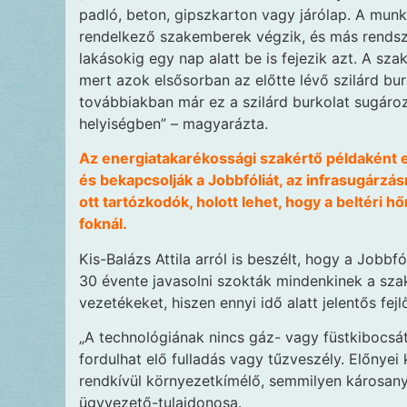
padló, beton, gipszkarton vagy járólap. A mun
rendelkező szakemberek végzik, és más rendsz
lakásokig egy nap alatt be is fejezik azt. A sza
mert azok elsősorban az előtte lévő szilárd burk
továbbiakban már ez a szilárd burkolat sugáro
helyiségben” – magyarázta.
Az energiatakarékossági szakértő példaként e
és bekapcsolják a Jobbfóliát, az infrasugárzá
ott tartózkodók, holott lehet, hogy a beltér
foknál.
Kis-Balázs Attila arról is beszélt, hogy a Jobbf
30 évente javasolni szokták mindenkinek a sza
vezetékeket, hiszen ennyi idő alatt jelentős fejl
„A technológiának nincs gáz- vagy füstkibocsát
fordulhat elő fulladás vagy tűzveszély. Előnyei
rendkívül környezetkímélő, semmilyen károsany
ügyvezető-tulajdonosa.