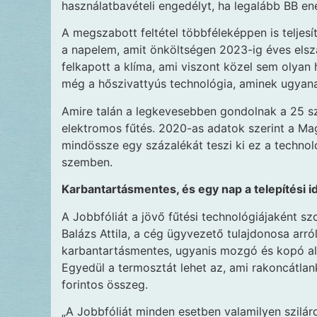
használatbavételi engedélyt, ha legalább BB ene
A megszabott feltétel többféleképpen is telje
a napelem, amit önköltségen 2023-ig éves elsz
felkapott a klíma, ami viszont közel sem olyan
még a hőszivattyús technológia, aminek ugyan
Amire talán a legkevesebben gondolnak a 25 szá
elektromos fűtés. 2020-as adatok szerint a Ma
mindössze egy százalékát teszi ki ez a technol
szemben.
Karbantartásmentes, és egy nap a telepítési i
A Jobbfóliát a jövő fűtési technológiájaként sz
Balázs Attila, a cég ügyvezető tulajdonosa arró
karbantartásmentes, ugyanis mozgó és kopó alk
Egyedül a termosztát lehet az, ami rakoncátlan
forintos összeg.
„A Jobbfóliát minden esetben valamilyen szilárd