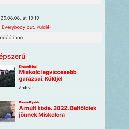
26.08.08. at 13:19
n
Everybody out. Küldjél
óóóóóóóóó
épszerű