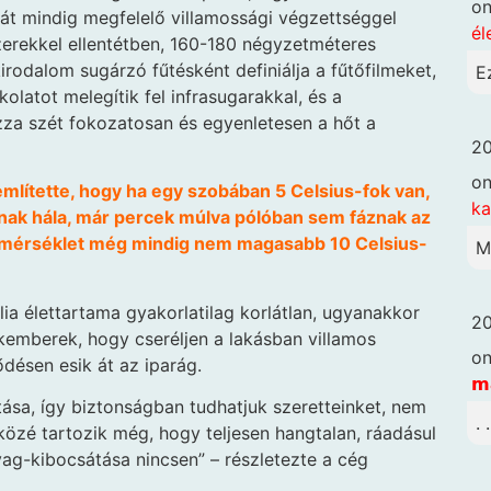
o
kát mindig megfelelő villamossági végzettséggel
él
erekkel ellentétben, 160-180 négyzetméteres
kirodalom sugárzó fűtésként definiálja a fűtőfilmeket,
E
olatot melegítik fel infrasugarakkal, és a
zza szét fokozatosan és egyenletesen a hőt a
20
o
mlítette, hogy ha egy szobában 5 Celsius-fok van,
k
snak hála, már percek múlva pólóban sem fáznak az
i hőmérséklet még mindig nem magasabb 10 Celsius-
M
ólia élettartama gyakorlatilag korlátlan, ugyanakkor
20
kemberek, hogy cseréljen a lakásban villamos
o
ődésen esik át az iparág.
𝗺
ása, így biztonságban tudhatjuk szeretteinket, nem
. 
 közé tartozik még, hogy teljesen hangtalan, ráadásul
ag-kibocsátása nincsen” – részletezte a cég