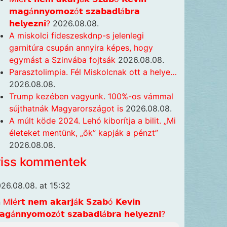
𝗺𝗮𝗴á𝗻𝗻𝘆𝗼𝗺𝗼𝘇ó𝘁 𝘀𝘇𝗮𝗯𝗮𝗱𝗹á𝗯𝗿𝗮
𝗵𝗲𝗹𝘆𝗲𝘇𝗻𝗶?
2026.08.08.
A miskolci fideszeskdnp-s jelenlegi
garnitúra csupán annyira képes, hogy
egymást a Szinvába fojtsák
2026.08.08.
Parasztolimpia. Fél Miskolcnak ott a helye…
2026.08.08.
Trump kezében vagyunk. 100%-os vámmal
sújthatnák Magyarországot is
2026.08.08.
A múlt köde 2024. Lehó kiborítja a bilit. „Mi
életeket mentünk, „ők” kapják a pénzt”
2026.08.08.
riss kommentek
26.08.08. at 15:32
n
M𝗶é𝗿𝘁 𝗻𝗲𝗺 𝗮𝗸𝗮𝗿𝗷á𝗸 𝗦𝘇𝗮𝗯ó 𝗞𝗲𝘃𝗶𝗻
𝗴á𝗻𝗻𝘆𝗼𝗺𝗼𝘇ó𝘁 𝘀𝘇𝗮𝗯𝗮𝗱𝗹á𝗯𝗿𝗮 𝗵𝗲𝗹𝘆𝗲𝘇𝗻𝗶?