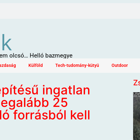
ök
 sem olcsó… Helló bazmegye
azdaság
Külföld
Tech-tudomány-kütyü
Outdoor
Z
építésű ingatlan
legalább 25
ó forrásból kell