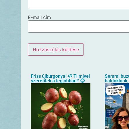
E-mail cím
Friss újburgonya! 🥔 Ti mivel
Semmi buz
szeretitek a legjobban? 😊
haldoklunk,