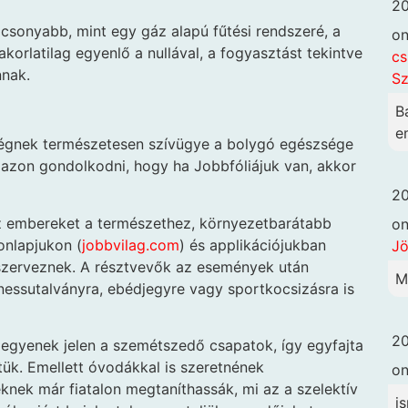
20
csonyabb, mint egy gáz alapú fűtési rendszeré, a
o
korlatilag egyenlő a nullával, a fogyasztást tekintve
cs
nnak.
Sz
B
em
cégnek természetesen szívügye a bolygó egészsége
el azon gondolkodni, hogy ha Jobbfóliájuk van, akkor
20
z embereket a természethez, környezetbarátabb
o
onlapjukon (
jobbvilag.com
) és applikációjukban
Jö
szerveznek. A résztvevők az események után
M
nessutalványra, ebédjegyre vagy sportkocsizásra is
20
legyenek jelen a szemétszedő csapatok, így egyfajta
tük. Emellett óvodákkal is szeretnének
o
nek már fiatalon megtaníthassák, mi az a szelektív
i