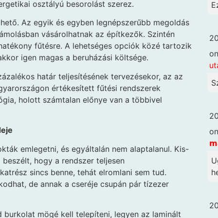
rgetikai osztályú besorolást szerez.
E
síthető. Az egyik és egyben legnépszerűbb megoldás
ámolásban vásárolhatnak az építkezők. Szintén
20
 hatékony fűtésre. A lehetséges opciók közé tartozik
o
akkor igen magas a beruházási költsége.
ut
zalékos határ teljesítésének tervezésekor, az az
S
gyarországon értékesített fűtési rendszerek
ógia, holott számtalan előnye van a többivel
20
deje
o
𝗺
okták emlegetni, és egyáltalán nem alaptalanul. Kis-
l beszélt, hogy a rendszer teljesen
U
atrész sincs benne, tehát elromlani sem tud.
he
kodhat, de annak a cseréje csupán pár tízezer
20
 burkolat mögé kell telepíteni, legyen az laminált