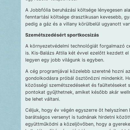
A Jobbfólia beruházási költsége lényegesen ala
fenntartási költsége drasztikusan kevesebb, gya
pedig a gáz és a villany körülbelül ugyanott va
Szemétszedésért sportkocsizás
A környezetvédelmi technológiát forgalmazó 
is. Kis-Balázs Attila két évvel ezelőtt kezdett 
legyen egy jobb világunk is egyben.
A cég programjával közelebb szeretné hozni a
gondolkodásra próbál ösztönözni mindenkit. H
közösségi szemétszedéseket és faültetéseket 
pontokat gyűjthetnek, amiket később akár well
be lehet váltani.
Céljuk, hogy év végén egyszerre öt helyszínen 
barátságos versenyt is tudnának hirdetni közöt
együttműködni a közeljövőben, hogy a gyerekek