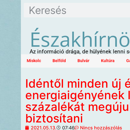
Északhírn
Az információ drága, de hülyének lenni
Miskolc
Belföld
Bulvár
Kultúra
G
Idéntől minden új 
energiaigényének 
százalékát megújul
biztosítani
2021.05.13.
07:46
Nincs hozzászólás