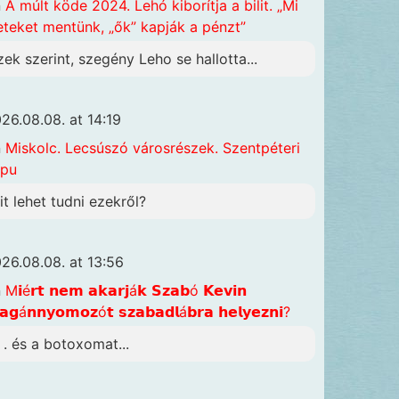
n
A múlt köde 2024. Lehó kiborítja a bilit. „Mi
eteket mentünk, „ők” kapják a pénzt”
zek szerint, szegény Leho se hallotta...
26.08.08. at 14:19
n
Miskolc. Lecsúszó városrészek. Szentpéteri
apu
it lehet tudni ezekről?
26.08.08. at 13:56
n
M𝗶é𝗿𝘁 𝗻𝗲𝗺 𝗮𝗸𝗮𝗿𝗷á𝗸 𝗦𝘇𝗮𝗯ó 𝗞𝗲𝘃𝗶𝗻
𝗴á𝗻𝗻𝘆𝗼𝗺𝗼𝘇ó𝘁 𝘀𝘇𝗮𝗯𝗮𝗱𝗹á𝗯𝗿𝗮 𝗵𝗲𝗹𝘆𝗲𝘇𝗻𝗶?
. . és a botoxomat...