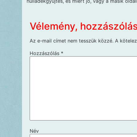
hulladékgyűjtés, és miért jó, vagy a másik oldal
Vélemény, hozzászólá
Az e-mail címet nem tesszük közzé.
A kötele
Hozzászólás
*
Név