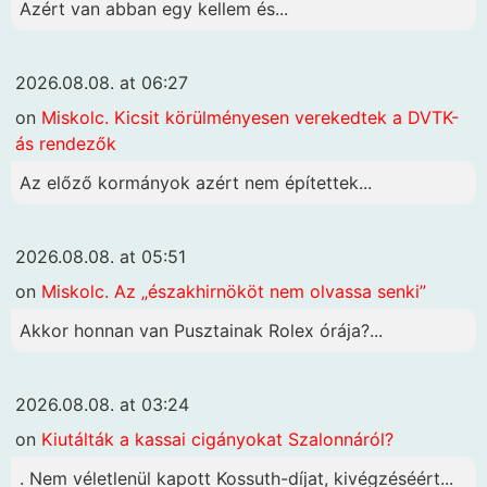
Azért van abban egy kellem és...
2026.08.08. at 06:27
on
Miskolc. Kicsit körülményesen verekedtek a DVTK-
ás rendezők
Az előző kormányok azért nem építettek...
2026.08.08. at 05:51
on
Miskolc. Az „északhirnököt nem olvassa senki”
Akkor honnan van Pusztainak Rolex órája?...
2026.08.08. at 03:24
on
Kiutálták a kassai cigányokat Szalonnáról?
. Nem véletlenül kapott Kossuth-díjat, kivégzéséért...