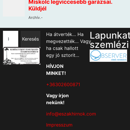
Lapunka
Ha átverték… Ha
Keresés
megvezették… Vagy
szemlézi
ha csak hallott
egy jó sztorit…
HÍVJON
MINKET!
+36302600871
Vagy írjon
nekünk!
info@eszakhirnok.com
Impresszum