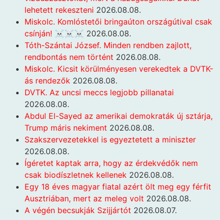
lehetett rekeszteni
2026.08.08.
Miskolc. Komlóstetői bringaúton országútival csak
csínján! ☠️☠️☠️
2026.08.08.
Tóth-Szántai József. Minden rendben zajlott,
rendbontás nem történt
2026.08.08.
Miskolc. Kicsit körülményesen verekedtek a DVTK-
ás rendezők
2026.08.08.
DVTK. Az uncsi meccs legjobb pillanatai
2026.08.08.
Abdul El-Sayed az amerikai demokraták új sztárja,
Trump máris nekiment
2026.08.08.
Szakszervezetekkel is egyeztetett a miniszter
2026.08.08.
Ígéretet kaptak arra, hogy az érdekvédők nem
csak biodíszletnek kellenek
2026.08.08.
Egy 18 éves magyar fiatal azért ölt meg egy férfit
Ausztriában, mert az meleg volt
2026.08.08.
A végén becsukják Szijjártót
2026.08.07.