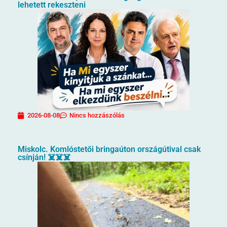
lehetett rekeszteni
2026-08-08
Nincs hozzászólás
Miskolc. Komlóstetői bringaúton országútival csak
csínján! ☠️☠️☠️