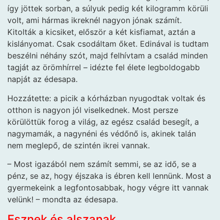
így jöttek sorban, a súlyuk pedig két kilogramm körüli
volt, ami hármas ikreknél nagyon jónak számít.
Kitolták a kicsiket, először a két kisfiamat, aztán a
kislányomat. Csak csodáltam őket. Edinával is tudtam
beszélni néhány szót, majd felhívtam a család minden
tagját az örömhírrel – idézte fel élete legboldogabb
napját az édesapa.
Hozzátette: a picik a kórházban nyugodtak voltak és
otthon is nagyon jól viselkednek. Most persze
körülöttük forog a világ, az egész család besegít, a
nagymamák, a nagynéni és védőnő is, akinek talán
nem meglepő, de szintén ikrei vannak.
– Most igazából nem számít semmi, se az idő, se a
pénz, se az, hogy éjszaka is ébren kell lennünk. Most a
gyermekeink a legfontosabbak, hogy végre itt vannak
velünk! – mondta az édesapa.
Esznek és alszanak