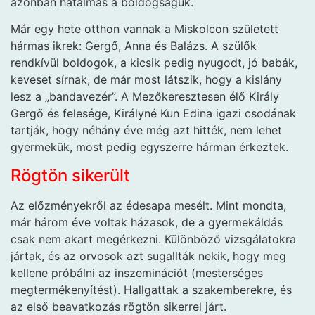
azonban hatalmas a boldogságuk.
Már egy hete otthon vannak a Miskolcon született
hármas ikrek: Gergő, Anna és Balázs. A szülők
rendkívül boldogok, a kicsik pedig nyugodt, jó babák,
keveset sírnak, de már most látszik, hogy a kislány
lesz a „bandavezér”. A Mezőkeresztesen élő Király
Gergő és felesége, Királyné Kun Edina igazi csodának
tartják, hogy néhány éve még azt hitték, nem lehet
gyermekük, most pedig egyszerre hárman érkeztek.
Rögtön sikerült
Az előzményekről az édesapa mesélt. Mint mondta,
már három éve voltak házasok, de a gyermekáldás
csak nem akart megérkezni. Különböző vizsgálatokra
jártak, és az orvosok azt sugallták nekik, hogy meg
kellene próbálni az inszeminációt (mesterséges
megtermékenyítést). Hallgattak a szakemberekre, és
az első beavatkozás rögtön sikerrel járt.