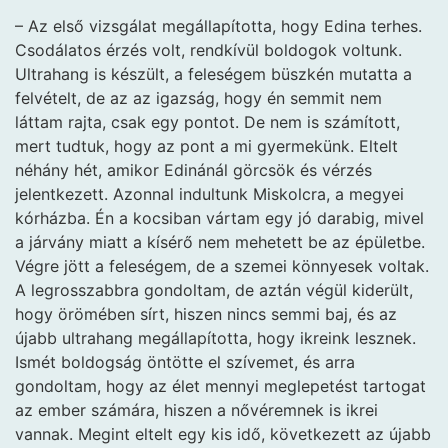
– Az első vizsgálat megállapította, hogy Edina terhes.
Csodálatos érzés volt, rendkívül boldogok voltunk.
Ultrahang is készült, a feleségem büszkén mutatta a
felvételt, de az az igazság, hogy én semmit nem
láttam rajta, csak egy pontot. De nem is számított,
mert tudtuk, hogy az pont a mi gyermekünk. Eltelt
néhány hét, amikor Edinánál görcsök és vérzés
jelentkezett. Azonnal indultunk Miskolcra, a megyei
kórházba. Én a kocsiban vártam egy jó darabig, mivel
a járvány miatt a kísérő nem mehetett be az épületbe.
Végre jött a feleségem, de a szemei könnyesek voltak.
A legrosszabbra gondoltam, de aztán végül kiderült,
hogy örömében sírt, hiszen nincs semmi baj, és az
újabb ultrahang megállapította, hogy ikreink lesznek.
Ismét boldogság öntötte el szívemet, és arra
gondoltam, hogy az élet mennyi meglepetést tartogat
az ember számára, hiszen a nővéremnek is ikrei
vannak. Megint eltelt egy kis idő, következett az újabb