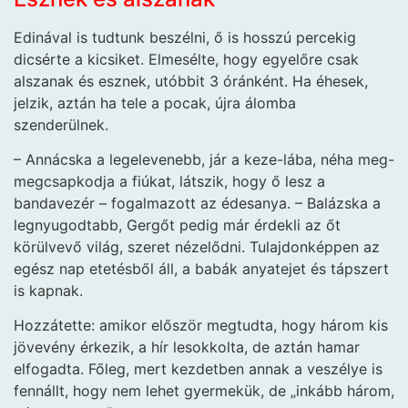
Edinával is tudtunk beszélni, ő is hosszú percekig
dicsérte a kicsiket. Elmesélte, hogy egyelőre csak
alszanak és esznek, utóbbit 3 óránként. Ha éhesek,
jelzik, aztán ha tele a pocak, újra álomba
szenderülnek.
– Annácska a legelevenebb, jár a keze-lába, néha meg-
megcsapkodja a fiúkat, látszik, hogy ő lesz a
bandavezér – fogalmazott az édesanya. – Balázska a
legnyugodtabb, Gergőt pedig már érdekli az őt
körülvevő világ, szeret nézelődni. Tulajdonképpen az
egész nap etetésből áll, a babák anyatejet és tápszert
is kapnak.
Hozzátette: amikor először megtudta, hogy három kis
jövevény érkezik, a hír lesokkolta, de aztán hamar
elfogadta. Főleg, mert kezdetben annak a veszélye is
fennállt, hogy nem lehet gyermekük, de „inkább három,