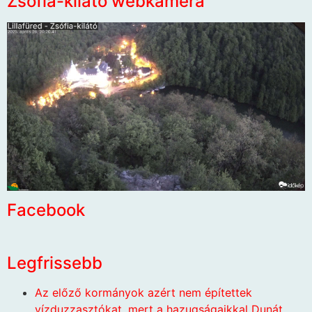
Zsófia-kilátó webkamera
Facebook
Legfrissebb
Az előző kormányok azért nem építettek
vízduzzasztókat, mert a hazugságaikkal Dunát