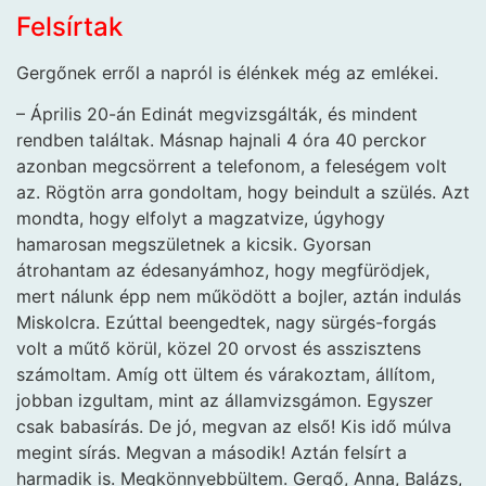
Felsírtak
Gergőnek erről a napról is élénkek még az emlékei.
– Április 20-án Edinát megvizsgálták, és mindent
rendben találtak. Másnap hajnali 4 óra 40 perckor
azonban megcsörrent a telefonom, a feleségem volt
az. Rögtön arra gondoltam, hogy beindult a szülés. Azt
mondta, hogy elfolyt a magzatvize, úgyhogy
hamarosan megszületnek a kicsik. Gyorsan
átrohantam az édesanyámhoz, hogy megfürödjek,
mert nálunk épp nem működött a bojler, aztán indulás
Miskolcra. Ezúttal beengedtek, nagy sürgés-forgás
volt a műtő körül, közel 20 orvost és asszisztens
számoltam. Amíg ott ültem és várakoztam, állítom,
jobban izgultam, mint az államvizsgámon. Egyszer
csak babasírás. De jó, megvan az első! Kis idő múlva
megint sírás. Megvan a második! Aztán felsírt a
harmadik is. Megkönnyebbültem. Gergő, Anna, Balázs,