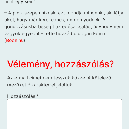
mint egy sem”.
– A picik szépen híznak, azt mondja mindenki, aki látja
őket, hogy már kerekednek, gömbölyödnek. A
gondozásuk­ba besegít az egész család, úgyhogy nem
vagyok egyedül – tette hozzá boldogan Edina.
(
Boon.hu
)
Vélemény, hozzászólás?
Az e-mail címet nem tesszük közzé.
A kötelező
mezőket
*
karakterrel jelöltük
Hozzászólás
*