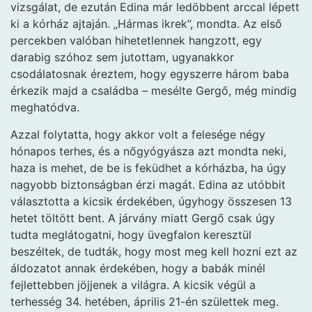
vizsgálat, de ezután Edina már ledöbbent arccal lépett
ki a kórház ajtaján. „Hármas ikrek”, mondta. Az első
percekben valóban hihetetlennek hangzott, egy
darabig szóhoz sem jutottam, ugyanakkor
csodálatosnak éreztem, hogy egyszerre három baba
érkezik majd a családba – mesélte Gergő, még mindig
meghatódva.
Azzal folytatta, hogy akkor volt a felesége négy
hónapos terhes, és a nőgyógyásza azt mondta neki,
haza is mehet, de be is feküdhet a kórházba, ha úgy
nagyobb biztonságban érzi magát. Edina az utóbbit
választotta a kicsik érdekében, úgyhogy összesen 13
hetet töltött bent. A járvány miatt Gergő csak úgy
tudta meglátogatni, hogy üvegfalon keresztül
beszéltek, de tudták, hogy most meg kell hozni ezt az
áldozatot annak érdekében, hogy a babák minél
fejlettebben jöjjenek a világra. A kicsik végül a
terhesség 34. hetében, április 21-én születtek meg.