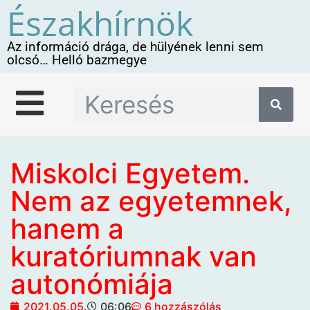
Északhírnök
Az információ drága, de hülyének lenni sem
olcsó… Helló bazmegye
Miskolci Egyetem.
Nem az egyetemnek,
hanem a
kuratóriumnak van
autonómiája
2021.05.05.
06:06
6 hozzászólás