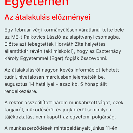
Egyetemen
Az átalakulás előzményei
Egy február végi kormányülésen váratlanul tette bele
az ME-t Palkovics László az alapítványi csomagba.
Előtte azt lebegtették Horváth Zita helyettes
államtitkár révén (aki miskolci), hogy az Eszterházy
Károly Egyetemmel (Eger) fogják összevonni.
Az átalakulásról nagyon kevés információt lehetett
tudni, hivatalosan márciusban jelentették be,
augusztus 1-i hatállyal – azaz kb. 5 hónap állt
rendelkezésre.
A rektor összeállított három munkabizottságot, ezek
tagjairól, működéséről és jogköréről semmilyen
tájékoztatást nem kapott az egyetemi polgárság.
A munkaszerződések mintapéldányait június 11-én