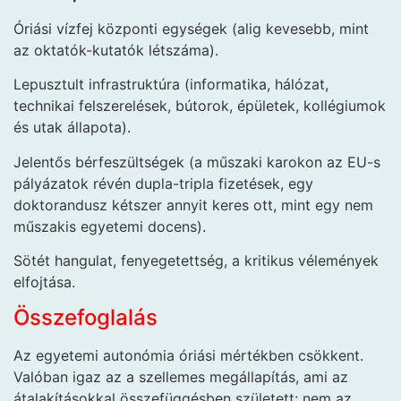
Óriási vízfej központi egységek (alig kevesebb, mint
az oktatók-kutatók létszáma).
Lepusztult infrastruktúra (informatika, hálózat,
technikai felszerelések, bútorok, épületek, kollégiumok
és utak állapota).
Jelentős bérfeszültségek (a műszaki karokon az EU-s
pályázatok révén dupla-tripla fizetések, egy
doktorandusz kétszer annyit keres ott, mint egy nem
műszakis egyetemi docens).
Sötét hangulat, fenyegetettség, a kritikus vélemények
elfojtása.
Összefoglalás
Az egyetemi autonómia óriási mértékben csökkent.
Valóban igaz az a szellemes megállapítás, ami az
átalakításokkal összefüggésben született: nem az