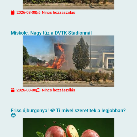
2026-08-08
Nincs hozzászólás
Miskolc. Nagy tűz a DVTK Stadionnál
2026-08-08
Nincs hozzászólás
Friss újburgonya! 🥔 Ti mivel szeretitek a legjobban?
😊