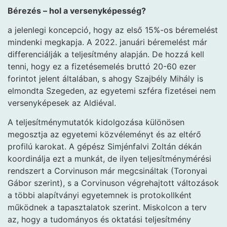
Bérezés – hol a versenyképesség?
a jelenlegi koncepció, hogy az első 15%-os béremelést
mindenki megkapja. A 2022. januári béremelést már
differenciálják a teljesítmény alapján. De hozzá kell
tenni, hogy ez a fizetésemelés bruttó 20-60 ezer
forintot jelent általában, s ahogy Szajbély Mihály is
elmondta Szegeden, az egyetemi szféra fizetései nem
versenyképesek az Aldiéval.
A teljesítménymutatók kidolgozása különösen
megosztja az egyetemi közvéleményt és az eltérő
profilú karokat. A gépész Simjénfalvi Zoltán dékán
koordinálja ezt a munkát, de ilyen teljesítménymérési
rendszert a Corvinuson már megcsináltak (Toronyai
Gábor szerint), s a Corvinuson végrehajtott változások
a többi alapítványi egyetemnek is protokollként
működnek a tapasztalatok szerint. Miskolcon a terv
az, hogy a tudományos és oktatási teljesítmény