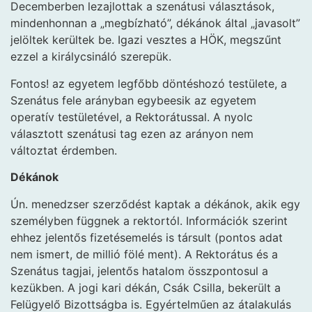
Decemberben lezajlottak a szenátusi választások,
mindenhonnan a „megbízható”, dékánok által „javasolt”
jelöltek kerültek be. Igazi vesztes a HÖK, megszűnt
ezzel a királycsináló szerepük.
Fontos! az egyetem legfőbb döntéshozó testülete, a
Szenátus fele arányban egybeesik az egyetem
operatív testületével, a Rektorátussal. A nyolc
választott szenátusi tag ezen az arányon nem
változtat érdemben.
Dékánok
Ún. menedzser szerződést kaptak a dékánok, akik egy
személyben függnek a rektortól. Információk szerint
ehhez jelentős fizetésemelés is társult (pontos adat
nem ismert, de millió fölé ment). A Rektorátus és a
Szenátus tagjai, jelentős hatalom összpontosul a
kezükben. A jogi kari dékán, Csák Csilla, bekerült a
Felügyelő Bizottságba is. Egyértelműen az átalakulás