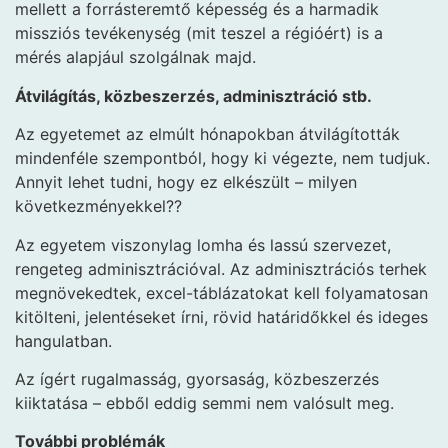
mellett a forrásteremtő képesség és a harmadik
missziós tevékenység (mit teszel a régióért) is a
mérés alapjául szolgálnak majd.
Átvilágítás, közbeszerzés, adminisztráció stb.
Az egyetemet az elmúlt hónapokban átvilágították
mindenféle szempontból, hogy ki végezte, nem tudjuk.
Annyit lehet tudni, hogy ez elkészült – milyen
következményekkel??
Az egyetem viszonylag lomha és lassú szervezet,
rengeteg adminisztrációval. Az adminisztrációs terhek
megnövekedtek, excel-táblázatokat kell folyamatosan
kitölteni, jelentéseket írni, rövid határidőkkel és ideges
hangulatban.
Az ígért rugalmasság, gyorsaság, közbeszerzés
kiiktatása – ebből eddig semmi nem valósult meg.
További problémák