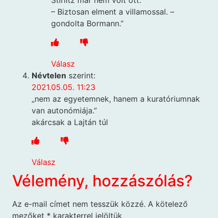
Stirlitz már nem volt ott.
– Biztosan elment a villamossal. –
gondolta Bormann.”
Válasz
Névtelen
szerint:
2021.05.05. 11:23
„nem az egyetemnek, hanem a kuratóriumnak
van autonómiája.”
akárcsak a Lajtán túl
Válasz
Vélemény, hozzászólás?
Az e-mail címet nem tesszük közzé.
A kötelező
mezőket
*
karakterrel jelöltük