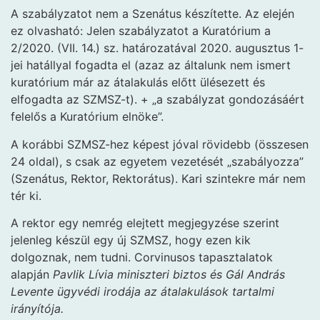
A szabályzatot nem a Szenátus készítette. Az elején
ez olvasható: Jelen szabályzatot a Kuratórium a
2/2020. (VII. 14.) sz. határozatával 2020. augusztus 1-
jei hatállyal fogadta el (azaz az általunk nem ismert
kuratórium már az átalakulás előtt ülésezett és
elfogadta az SZMSZ-t). + „a szabályzat gondozásáért
felelős a Kuratórium elnöke”.
A korábbi SZMSZ-hez képest jóval rövidebb (összesen
24 oldal), s csak az egyetem vezetését „szabályozza”
(Szenátus, Rektor, Rektorátus). Kari szintekre már nem
tér ki.
A rektor egy nemrég elejtett megjegyzése szerint
jelenleg készül egy új SZMSZ, hogy ezen kik
dolgoznak, nem tudni. Corvinusos tapasztalatok
alapján
Pavlik Lívia miniszteri biztos és Gál András
Levente ügyvédi irodája az átalakulások tartalmi
irányítója.