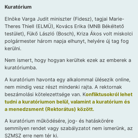
Kuratórium
Elnöke Varga Judit miniszter (Fidesz), tagjai Marie-
Theres Thiell (ELMÜ), Kovács Erika (MNB Békéltető
testület), Fükő László (Bosch), Kriza Ákos volt miskolci
polgármester három napja elhunyt, helyére új tag fog
kerülni.
Nem ismert, hogy hogyan kerültek ezek az emberek a
kuratóriumba.
A kuratórium havonta egy alkalommal ülésezik online,
nem mindig vesz részt mindenki rajta. A rektornak
beszámolási kötelezettsége van. K
onfliktusokról lehet
tudni a kuratóriumon belül, valamint a kuratórium és
a menedzsment (Rektorátus) között.
A kuratórium működésére, jog- és hatáskörére
semmilyen rendet vagy szabályzatot nem ismerünk, az
SZMSZ erre nem tér ki.