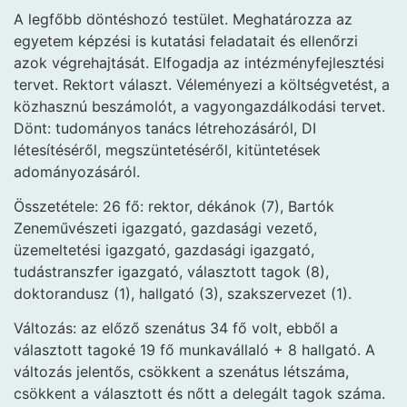
A legfőbb döntéshozó testület. Meghatározza az
egyetem képzési is kutatási feladatait és ellenőrzi
azok végrehajtását. Elfogadja az intézményfejlesztési
tervet. Rektort választ. Véleményezi a költségvetést, a
közhasznú beszámolót, a vagyongazdálkodási tervet.
Dönt: tudományos tanács létrehozásáról, DI
létesítéséről, megszüntetéséről, kitüntetések
adományozásáról.
Összetétele: 26 fő: rektor, dékánok (7), Bartók
Zeneművészeti igazgató, gazdasági vezető,
üzemeltetési igazgató, gazdasági igazgató,
tudástranszfer igazgató, választott tagok (8),
doktorandusz (1), hallgató (3), szakszervezet (1).
Változás: az előző szenátus 34 fő volt, ebből a
választott tagoké 19 fő munkavállaló + 8 hallgató. A
változás jelentős, csökkent a szenátus létszáma,
csökkent a választott és nőtt a delegált tagok száma.