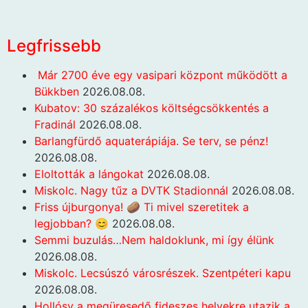
Legfrissebb
Már 2700 éve egy vasipari központ működött a
Bükkben
2026.08.08.
Kubatov: 30 százalékos költségcsökkentés a
Fradinál
2026.08.08.
Barlangfürdő aquaterápiája. Se terv, se pénz!
2026.08.08.
Eloltották a lángokat
2026.08.08.
Miskolc. Nagy tűz a DVTK Stadionnál
2026.08.08.
Friss újburgonya! 🥔 Ti mivel szeretitek a
legjobban? 😊
2026.08.08.
Semmi buzulás…Nem haldoklunk, mi így élünk
2026.08.08.
Miskolc. Lecsúszó városrészek. Szentpéteri kapu
2026.08.08.
Hollósy a megüresedő fideszes helyekre utazik a