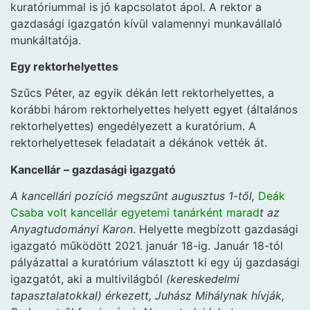
kuratóriummal is jó kapcsolatot ápol. A rektor a
gazdasági igazgatón kívül valamennyi munkavállaló
munkáltatója.
Egy rektorhelyettes
Szűcs Péter, az egyik dékán lett rektorhelyettes, a
korábbi három rektorhelyettes helyett egyet (általános
rektorhelyettes) engedélyezett a kuratórium. A
rektorhelyettesek feladatait a dékánok vették át.
Kancellár – gazdasági igazgató
A kancellári pozíció megszűnt augusztus 1-től,
Deák
Csaba volt kancellár egyetemi tanárként marad
t az
Anyagtudományi Karon
. Helyette megbízott gazdasági
igazgató működött 2021. január 18-ig. Január 18-tól
pályázattal a kuratórium választott ki egy új gazdasági
igazgatót, aki a multivilágból
(kereskedelmi
tapasztalatokkal) érkezett, Juhász Mihálynak hívják,