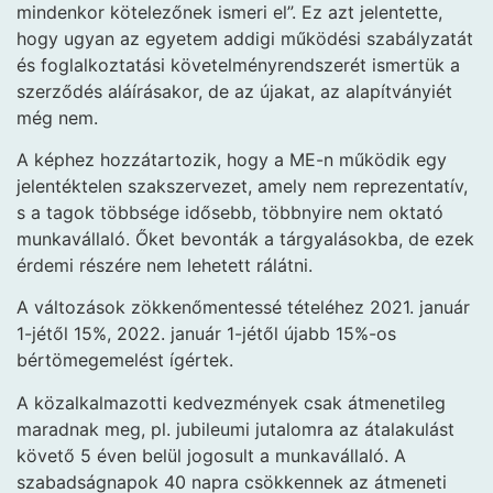
mindenkor kötelezőnek ismeri el”. Ez azt jelentette,
hogy ugyan az egyetem addigi működési szabályzatát
és foglalkoztatási követelményrendszerét ismertük a
szerződés aláírásakor, de az újakat, az alapítványiét
még nem.
A képhez hozzátartozik, hogy a ME-n működik egy
jelentéktelen szakszervezet, amely nem reprezentatív,
s a tagok többsége idősebb, többnyire nem oktató
munkavállaló. Őket bevonták a tárgyalásokba, de ezek
érdemi részére nem lehetett rálátni.
A változások zökkenőmentessé tételéhez 2021. január
1-jétől 15%, 2022. január 1-jétől újabb 15%-os
bértömegemelést ígértek.
A közalkalmazotti kedvezmények csak átmenetileg
maradnak meg, pl. jubileumi jutalomra az átalakulást
követő 5 éven belül jogosult a munkavállaló. A
szabadságnapok 40 napra csökkennek az átmeneti