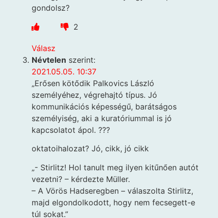
gondolsz?
2
Válasz
Névtelen
szerint:
2021.05.05. 10:37
„Erősen kötődik Palkovics László
személyéhez, végrehajtó típus. Jó
kommunikációs képességű, barátságos
személyiség, aki a kuratóriummal is jó
kapcsolatot ápol. ???
oktatoihalozat? Jó, cikk, jó cikk
„- Stirlitz! Hol tanult meg ilyen kitűnően autót
vezetni? – kérdezte Müller.
– A Vörös Hadseregben – válaszolta Stirlitz,
majd elgondolkodott, hogy nem fecsegett-e
túl sokat.”