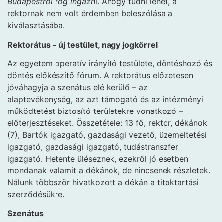
Budapestről fog ingázn
i. Ahogy tudni lehet, a
rektornak nem volt érdemben beleszólása a
kiválasztásába.
Rektorátus – új testület, nagy jogkörrel
Az egyetem operatív irányító testülete, döntéshozó és
döntés előkészítő fórum. A rektorátus előzetesen
jóváhagyja a szenátus elé kerülő – az
alaptevékenység, az azt támogató és az intézményi
működtetést biztosító területekre vonatkozó –
előterjesztéseket. Összetétele: 13 fő, rektor, dékánok
(7), Bartók igazgató, gazdasági vezető, üzemeltetési
igazgató, gazdasági igazgató, tudástranszfer
igazgató. Hetente üléseznek, ezekről jó esetben
mondanak valamit a dékánok, de nincsenek részletek.
Nálunk többször hivatkozott a dékán a titoktartási
szerződésükre.
Szenátus