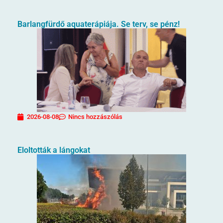
Barlangfürdő aquaterápiája. Se terv, se pénz!
2026-08-08
Nincs hozzászólás
Eloltották a lángokat