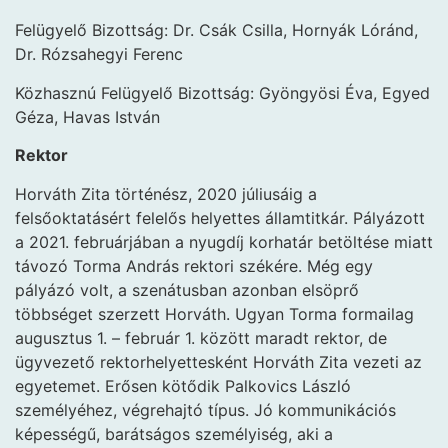
Felügyelő Bizottság: Dr. Csák Csilla, Hornyák Lóránd,
Dr. Rózsahegyi Ferenc
Közhasznú Felügyelő Bizottság: Gyöngyösi Éva, Egyed
Géza, Havas István
Rektor
Horváth Zita történész, 2020 júliusáig a
felsőoktatásért felelős helyettes államtitkár. Pályázott
a 2021. februárjában a nyugdíj korhatár betöltése miatt
távozó Torma András rektori székére. Még egy
pályázó volt, a szenátusban azonban elsöprő
többséget szerzett Horváth. Ugyan Torma formailag
augusztus 1. – február 1. között maradt rektor, de
ügyvezető rektorhelyettesként Horváth Zita vezeti az
egyetemet. Erősen kötődik Palkovics László
személyéhez, végrehajtó típus. Jó kommunikációs
képességű, barátságos személyiség, aki a