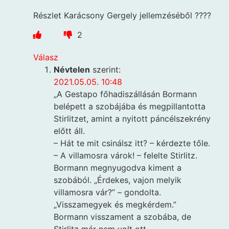
Részlet Karácsony Gergely jellemzéséből ????
2
Válasz
Névtelen
szerint:
2021.05.05. 10:48
„A Gestapo főhadiszállásán Bormann
belépett a szobájába és megpillantotta
Stirlitzet, amint a nyitott páncélszekrény
előtt áll.
– Hát te mit csinálsz itt? – kérdezte tőle.
– A villamosra várok! – felelte Stirlitz.
Bormann megnyugodva kiment a
szobából. „Érdekes, vajon melyik
villamosra vár?” – gondolta.
„Visszamegyek és megkérdem.”
Bormann visszament a szobába, de