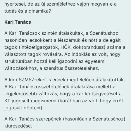
nyertesei, de az új szemlélethez vajon megvan-e a
tudás és a dinamika?
Kari Tanács
A Kari Tanácsok szintén átalakultak, a Szenátushoz
hasonlóan lecsökkent a létszámuk és nőtt a delegált
tagok (intézetigazgatók, HÖK, doktorandusz) száma a
választott tagok rovására. Az indoklás az volt, hogy
struktúrában hozzá kell igazodni az egyetemi
változásokhoz, a szenátus összetételéhez.
A kari SZMSZ-eket is ennek megfelelően átalakították.
A Kari Tanács összetételének átalakítása mellett a
legjelentősebb változás, hogy a kar költségvetését a
KT jogosult megismerni (korábban az volt, hogy erről
jogosult dönteni).
A Kari Tanács szerepének (hasonlóan a Szenátuséhoz)
kiüresedése.