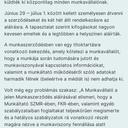
küldték ki központilag minden munkavállalónak.
Június 29 ‒ július 1. között kellett személyesen átvenni
a szerződéseket és két hét állt rendelkezésre az
aláírásra. A tapasztalat szerint kifogásokat nagyon
kevesen emeltek és a legtöbben a helyszínen aláírták.
A munkaszerződésben van egy titoktartásra
vonatkozó bekezdés, amely kötelezi a munkavállalót,
hogy a munkája során tudomására jutott és
munkaviszonyával kapcsolatos információkat,
valamint a munkáltató működéséről szóló adatokat
harmadik félnek (beleértve a médiát is) nem adhatja ki.
Volt még egy problémás szakasz: „A Munkavállaló a
jelen Munkaszerződés aláírásával elismeri, hogy a
Munkáltató SZMR-ében, FKR-ében, valamint egyéb
szabályzataiban foglaltakat teljeskörűen megismerte
és a hatályos szabályzatok rá vonatkozó részét
magára nézve a munkaviszony fennállása alatt