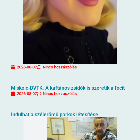
2026-08-07
Nincs hozzászólás
Miskolc-DVTK. A kaftános zsidók is szeretik a focit
2026-08-07
Nincs hozzászólás
Indulhat a szélerőmű parkok létesítése