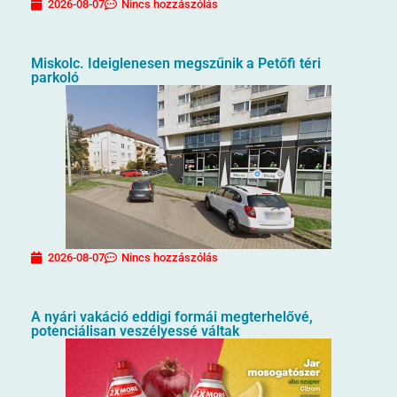
2026-08-07
Nincs hozzászólás
Miskolc. Ideiglenesen megszűnik a Petőfi téri
parkoló
2026-08-07
Nincs hozzászólás
A nyári vakáció eddigi formái megterhelővé,
potenciálisan veszélyessé váltak