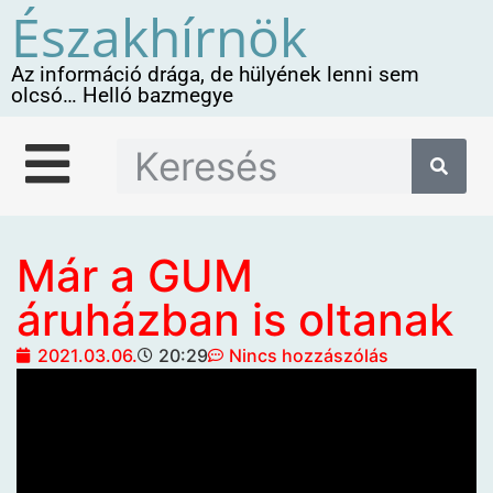
Északhírnök
Az információ drága, de hülyének lenni sem
olcsó… Helló bazmegye
Már a GUM
áruházban is oltanak
2021.03.06.
20:29
Nincs hozzászólás