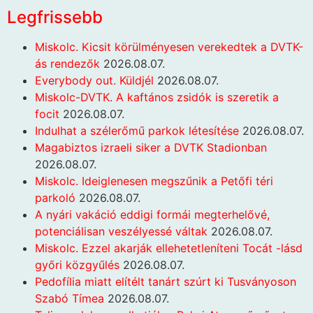
Legfrissebb
Miskolc. Kicsit körülményesen verekedtek a DVTK-
ás rendezők
2026.08.07.
Everybody out. Küldjél
2026.08.07.
Miskolc-DVTK. A kaftános zsidók is szeretik a
focit
2026.08.07.
Indulhat a szélerőmű parkok létesítése
2026.08.07.
Magabiztos izraeli siker a DVTK Stadionban
2026.08.07.
Miskolc. Ideiglenesen megszűnik a Petőfi téri
parkoló
2026.08.07.
A nyári vakáció eddigi formái megterhelővé,
potenciálisan veszélyessé váltak
2026.08.07.
Miskolc. Ezzel akarják ellehetetleníteni Tocát -lásd
győri közgyűlés
2026.08.07.
Pedofília miatt elítélt tanárt szúrt ki Tusványoson
Szabó Tímea
2026.08.07.