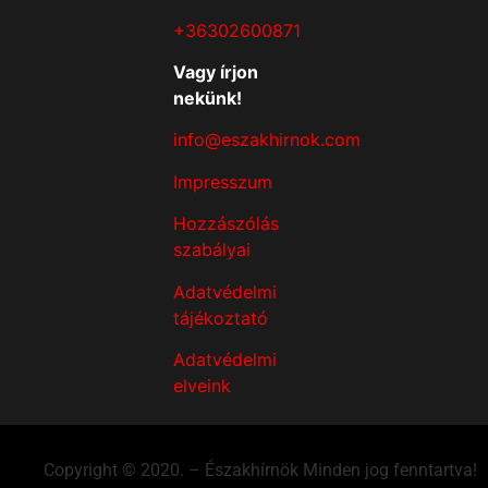
+36302600871
Vagy írjon
nekünk!
info@eszakhirnok.com
Impresszum
Hozzászólás
szabályai
Adatvédelmi
tájékoztató
Adatvédelmi
elveink
Copyright © 2020. – Északhírnök Minden jog fenntartva!