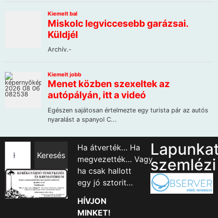
Lapunka
Ha átverték… Ha
Keresés
megvezették… Vagy
szemlézi
ha csak hallott
egy jó sztorit…
HÍVJON
MINKET!