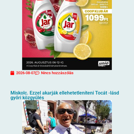
2026-08-07
Nincs hozzászólás
Miskolc. Ezzel akarják ellehetetleníteni Tocát -lásd
győri közgyűlés