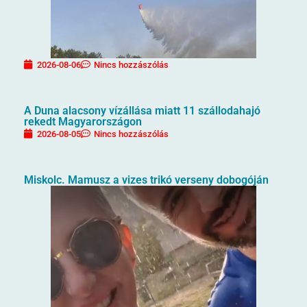
2026-08-06
Nincs hozzászólás
A Duna alacsony vízállása miatt 11 szállodahajó
rekedt Magyarországon
2026-08-05
Nincs hozzászólás
Miskolc. Mamusz a vizes trikó verseny dobogóján