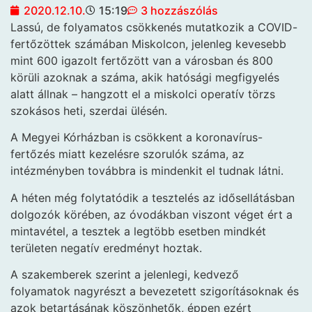
2020.12.10.
15:19
3 hozzászólás
Lassú, de folyamatos csökkenés mutatkozik a COVID-
fertőzöttek számában Miskolcon, jelenleg kevesebb
mint 600 igazolt fertőzött van a városban és 800
körüli azoknak a száma, akik hatósági megfigyelés
alatt állnak – hangzott el a miskolci operatív törzs
szokásos heti, szerdai ülésén.
A Megyei Kórházban is csökkent a koronavírus-
fertőzés miatt kezelésre szorulók száma, az
intézményben továbbra is mindenkit el tudnak látni.
A héten még folytatódik a tesztelés az idősellátásban
dolgozók körében, az óvodákban viszont véget ért a
mintavétel, a tesztek a legtöbb esetben mindkét
területen negatív eredményt hoztak.
A szakemberek szerint a jelenlegi, kedvező
folyamatok nagyrészt a bevezetett szigorításoknak és
azok betartásának köszönhetők, éppen ezért