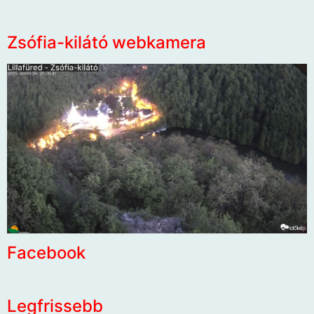
Zsófia-kilátó webkamera
Facebook
Legfrissebb