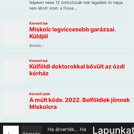
Lapunka
Ha átverték… Ha
Keresés