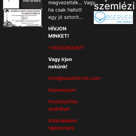
megvezették… Vagy
szemlézi
ha csak hallott
egy jó sztorit…
HÍVJON
MINKET!
+36302600871
Vagy írjon
nekünk!
info@eszakhirnok.com
Impresszum
Hozzászólás
szabályai
Adatvédelmi
tájékoztató