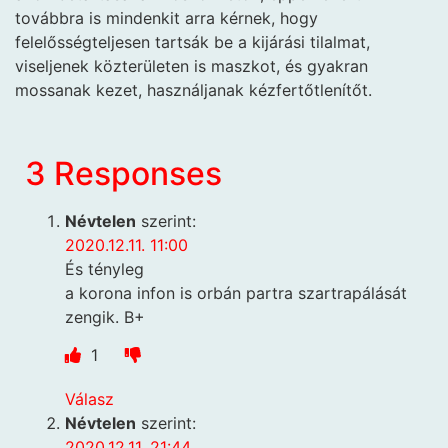
továbbra is mindenkit arra kérnek, hogy
felelősségteljesen tartsák be a kijárási tilalmat,
viseljenek közterületen is maszkot, és gyakran
mossanak kezet, használjanak kézfertőtlenítőt.
3 Responses
Névtelen
szerint:
2020.12.11. 11:00
És tényleg
a korona infon is orbán partra szartrapálását
zengik. B+
1
Válasz
Névtelen
szerint:
2020.12.11. 21:44