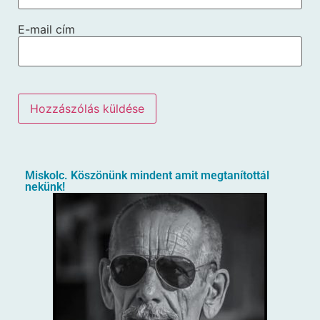
E-mail cím
Miskolc. Köszönünk mindent amit megtanítottál
nekünk!