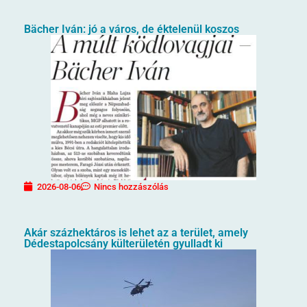
Bächer Iván: jó a város, de éktelenül koszos
2026-08-06
Nincs hozzászólás
Akár százhektáros is lehet az a terület, amely
Dédestapolcsány külterületén gyulladt ki