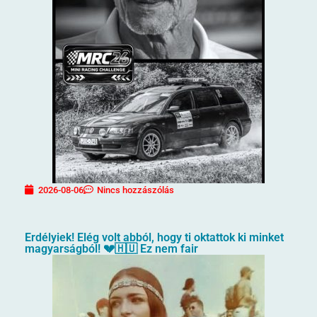
2026-08-06
Nincs hozzászólás
Erdélyiek! Elég volt abból, hogy ti oktattok ki minket
magyarságból! 💔🇭🇺 Ez nem fair