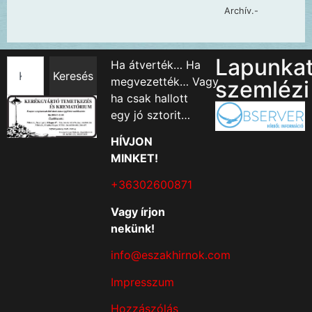
Lapunka
Ha átverték… Ha
Keresés
megvezették… Vagy
szemlézi
ha csak hallott
egy jó sztorit…
HÍVJON
MINKET!
+36302600871
Vagy írjon
nekünk!
info@eszakhirnok.com
Impresszum
Hozzászólás