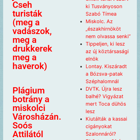
Cseh
ki Tusványoson
turisták
Szabó Tímea
(meg a
Miskolc. Az
„északhirnököt
vadászok,
nem olvassa senki”
meg a
Tippeljen, ki lesz
drukkerek
az új köztársasági
meg a
elnök
haverok)
Lontay. Kiszáradt
a Bózsva-patak
Széphalomnál
Plágium
DVTK. Újra lesz
balhé? Vigyázat
botrány a
mert Toca dühös
miskolci
lesz
Városházán.
Kiutálták a kassai
Soós
cigányokat
Attilától
Szalonnáról?