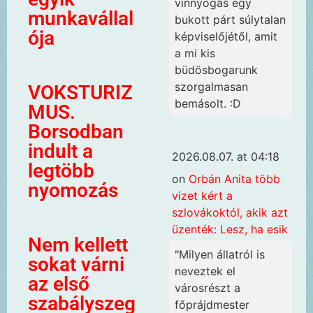
vinnyogás egy
munkavállal
bukott párt súlytalan
ója
képviselőjétől, amit
a mi kis
büdösbogarunk
szorgalmasan
VOKSTURIZ
bemásolt. :D
MUS.
Borsodban
indult a
2026.08.07. at 04:18
legtöbb
on
Orbán Anita több
nyomozás
vizet kért a
szlovákoktól, akik azt
üzenték: Lesz, ha esik
Nem kellett
"Milyen állatról is
sokat várni
neveztek el
az első
városrészt a
szabályszeg
főprájdmester