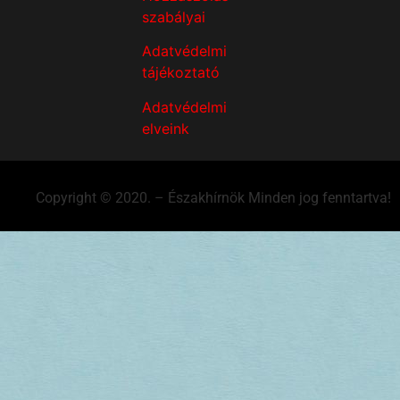
szabályai
Adatvédelmi
tájékoztató
Adatvédelmi
elveink
Copyright © 2020. – Északhírnök Minden jog fenntartva!