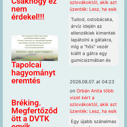
Csakhogy ez
szlovákoktól, akik azt
nem
üzenték: Lesz, ha esik
érdekel!!!
Tudod, ostobácska,
árvíz idején az
ellenzékiek kimentek
lapátolni a gátakra,
míg a "hős" vezér
kiállt a gátra egy
gumicsizmában és
Tapolcai
hagyományt
eremtés
2026.08.07. at 04:23
on
Orbán Anita több
vizet kért a
Bréking.
szlovákoktól, akik azt
Megfertőződ
üzenték: Lesz, ha esik
ött a DVTK
Egy újabb szánalmas
egyik