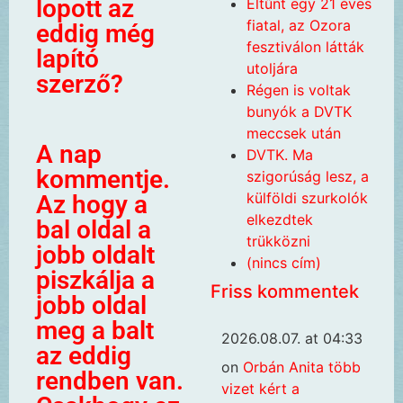
lopott az
Eltűnt egy 21 éves
fiatal, az Ozora
eddig még
fesztiválon látták
lapító
utoljára
szerző?
Régen is voltak
bunyók a DVTK
meccsek után
A nap
DVTK. Ma
kommentje.
szigorúság lesz, a
külföldi szurkolók
Az hogy a
elkezdtek
bal oldal a
trükközni
jobb oldalt
(nincs cím)
piszkálja a
Friss kommentek
jobb oldal
meg a balt
2026.08.07. at 04:33
az eddig
on
Orbán Anita több
rendben van.
vizet kért a