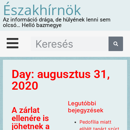
Északhírnök
Az információ drága, de hülyének lenni sem
olcsó… Helló bazmegye
Day: augusztus 31,
2020
Legutóbbi
A zárlat
bejegyzések
ellenére is
Pedofília miatt
jöhetnek a
elítélt tanárt szúrt