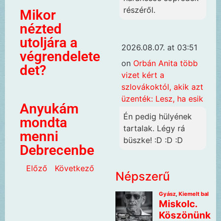
részéről.
Mikor
nézted
utoljára a
2026.08.07. at 03:51
végrendelete
on
Orbán Anita több
det?
vizet kért a
szlovákoktól, akik azt
üzenték: Lesz, ha esik
Anyukám
Én pedig hülyének
mondta
tartalak. Légy rá
menni
büszke! :D :D :D
Debrecenbe
Előző
Következő
Népszerű