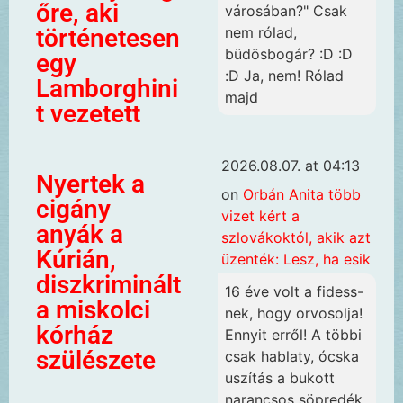
őre, aki
városában?" Csak
nem rólad,
történetesen
büdösbogár? :D :D
egy
:D Ja, nem! Rólad
Lamborghini
majd
t vezetett
2026.08.07. at 04:13
Nyertek a
on
Orbán Anita több
cigány
vizet kért a
anyák a
szlovákoktól, akik azt
Kúrián,
üzenték: Lesz, ha esik
diszkriminált
16 éve volt a fidess-
a miskolci
nek, hogy orvosolja!
kórház
Ennyit erről! A többi
szülészete
csak hablaty, ócska
uszítás a bukott
narancsos söpredék