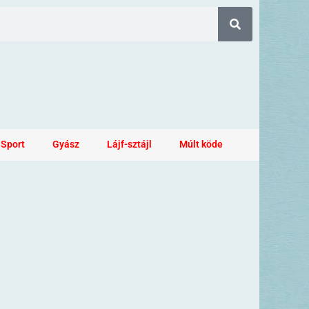
Sport
Gyász
Lájf-sztájl
Múlt köde