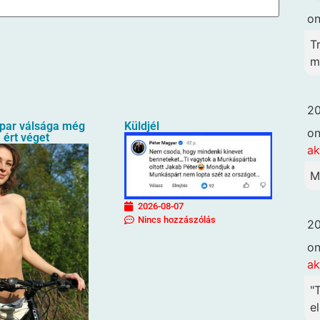
o
T
me
20
ipar válsága még
Küldjél
o
 ért véget
ak
M
2026-08-07
Nincs hozzászólás
20
o
ak
"
el