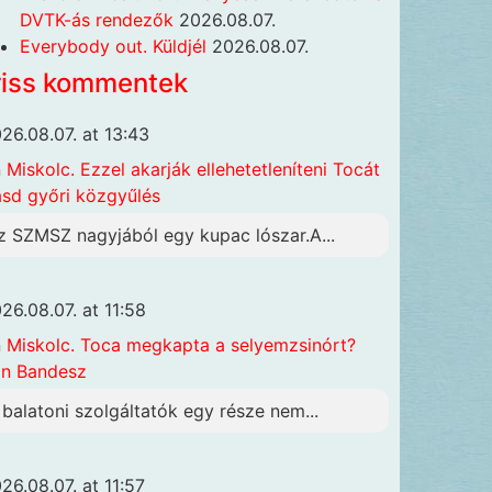
DVTK-ás rendezők
2026.08.07.
Everybody out. Küldjél
2026.08.07.
riss kommentek
26.08.07. at 13:43
n
Miskolc. Ezzel akarják ellehetetleníteni Tocát
ásd győri közgyűlés
z SZMSZ nagyjából egy kupac lószar.A...
26.08.07. at 11:58
n
Miskolc. Toca megkapta a selyemzsinórt?
n Bandesz
 balatoni szolgáltatók egy része nem...
26.08.07. at 11:57