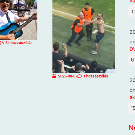
va
T
20
o
34 hozzászólás
DV
U
2026-08-07
1 hozzászólás
20
o
ak
"
N