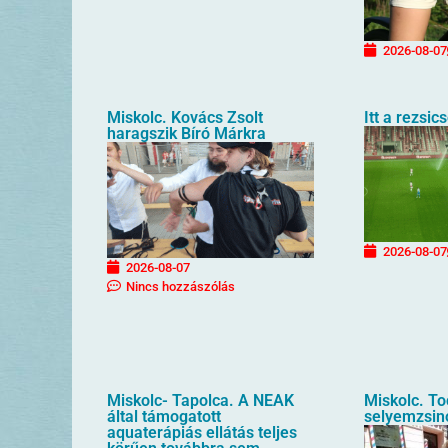
2026-08-07
Miskolc. Kovács Zsolt
Itt a rezsi
haragszik Bíró Márkra
2026-08-07
2026-08-07
Nincs hozzászólás
Miskolc- Tapolca. A NEAK
Miskolc. T
által támogatott
selyemzsin
aquaterápiás ellátás teljes