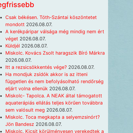
egfrissebb
Csak békésen. Tóth-Szántai köszöntetet
mondott
2026.08.07.
A kerékpáripar válsága még mindig nem ért
véget
2026.08.07.
Küldjél
2026.08.07.
Miskolc. Kovács Zsolt haragszik Bíró Márkra
2026.08.07.
Itt a rezsicsökkentés vége?
2026.08.07.
Ha mondjuk zsídók akkor is az itteni
független és nem befolyásolható rendőrség
eljárt volna ellenük
2026.08.07.
Miskolc- Tapolca. A NEAK által támogatott
aquaterápiás ellátás teljes körűen továbbra
sem valósult meg
2026.08.07.
Miskolc. Toca megkapta a selyemzsinórt?
Jön Bandesz
2026.08.07.
Miskolc. Kicsit körülményesen verekedtek a