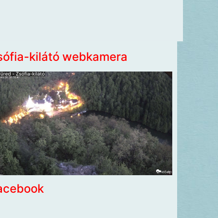
sófia-kilátó webkamera
acebook