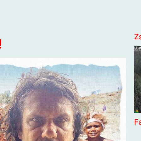
Z
!
F