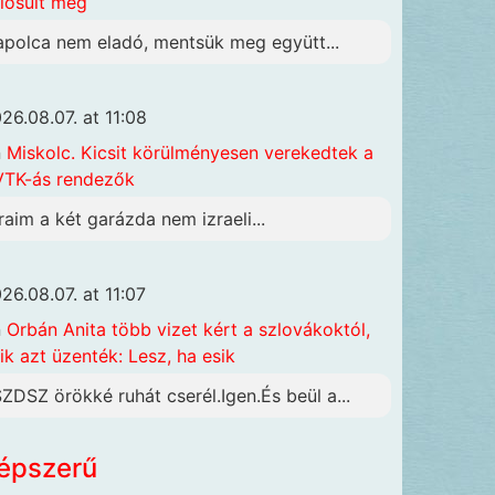
lósult meg
apolca nem eladó, mentsük meg együtt...
26.08.07. at 11:08
n
Miskolc. Kicsit körülményesen verekedtek a
TK-ás rendezők
raim a két garázda nem izraeli...
26.08.07. at 11:07
n
Orbán Anita több vizet kért a szlovákoktól,
ik azt üzenték: Lesz, ha esik
SZDSZ örökké ruhát cserél.Igen.És beül a...
épszerű