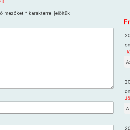
ző mezőket
*
karakterrel jelöltük
F
20
o
-l
A
20
o
Jö
A
20