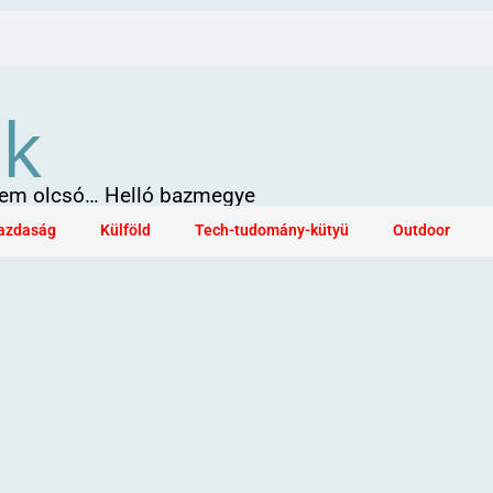
ök
 sem olcsó… Helló bazmegye
azdaság
Külföld
Tech-tudomány-kütyü
Outdoor