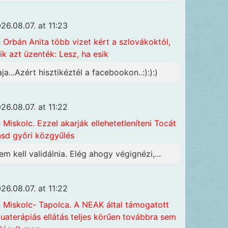
26.08.07. at 11:23
n
Orbán Anita több vizet kért a szlovákoktól,
ik azt üzenték: Lesz, ha esik
aja...Azért hisztikéztél a facebookon..:):):)
26.08.07. at 11:22
n
Miskolc. Ezzel akarják ellehetetleníteni Tocát
ásd győri közgyűlés
em kell validálnia. Elég ahogy végignézi,...
26.08.07. at 11:22
n
Miskolc- Tapolca. A NEAK által támogatott
uaterápiás ellátás teljes körűen továbbra sem