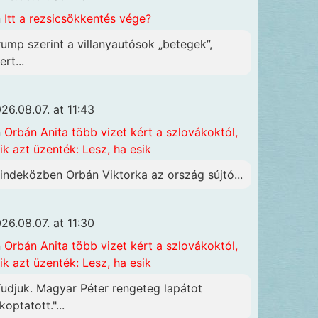
n
Itt a rezsicsökkentés vége?
rump szerint a villanyautósok „betegek”,
rt...
26.08.07. at 11:43
n
Orbán Anita több vizet kért a szlovákoktól,
ik azt üzenték: Lesz, ha esik
indeközben Orbán Viktorka az ország sújtó...
26.08.07. at 11:30
n
Orbán Anita több vizet kért a szlovákoktól,
ik azt üzenték: Lesz, ha esik
Tudjuk. Magyar Péter rengeteg lapátot
koptatott."...