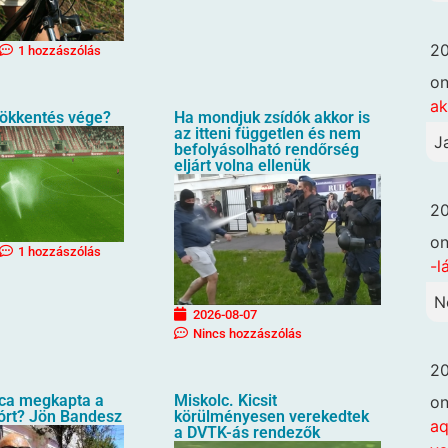
20
1 hozzászólás
o
ak
csökkentés vége?
Ha mondjuk zsídók akkor is
az itteni független és nem
J
befolyásolható rendőrség
eljárt volna ellenük
20
o
1 hozzászólás
-l
N
2026-08-07
Nincs hozzászólás
20
oca megkapta a
Miskolc. Kicsit
o
órt? Jön Bandesz
körülményesen verekedtek
aq
a DVTK-ás rendezők