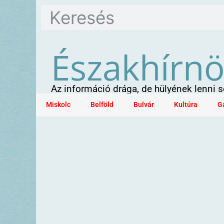
Északhírn
Az információ drága, de hülyének lenni
Miskolc
Belföld
Bulvár
Kultúra
G