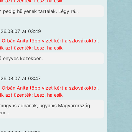
ik azt üzenték: Lesz, ha esik
n pedig hülyének tartalak. Légy rá...
26.08.07. at 03:49
n
Orbán Anita több vizet kért a szlovákoktól,
ik azt üzenték: Lesz, ha esik
ó enyves kezekben.
26.08.07. at 03:47
n
Orbán Anita több vizet kért a szlovákoktól,
ik azt üzenték: Lesz, ha esik
múgy is adnának, ugyanis Magyarország
em...