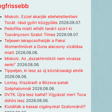
egfrissebb
Miskolc. Ezzel akarják ellehetetleníteni
Tocát -lásd győri közgyűlés
2026.08.07.
Pedofília miatt elítélt tanárt szúrt ki
Tusványoson Szabó Tímea
2026.08.07.
Teljesen lekapcsolhatják a Paksi
Atomerőművet a Duna alacsony vízállása
miatt
2026.08.06.
Miskolc. Az „északhirnököt nem olvassa
senki”
2026.08.06.
Tippeljen, ki lesz az új köztársasági elnök
2026.08.06.
Lontay. Kiszáradt a Bózsva-patak
Széphalomnál
2026.08.06.
DVTK. Újra lesz balhé? Vigyázat mert Toca
dühös lesz
2026.08.06.
Kiutálták a kassai cigányokat Szalonnáról?