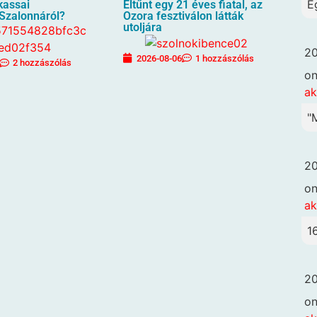
E
 kassai
Eltűnt egy 21 éves fiatal, az
 Szalonnáról?
Ozora fesztiválon látták
utoljára
20
2026-08-06
1 hozzászólás
2 hozzászólás
o
ak
"
20
o
ak
1
20
o