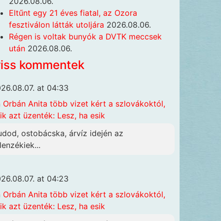
2026.08.06.
Eltűnt egy 21 éves fiatal, az Ozora
fesztiválon látták utoljára
2026.08.06.
Régen is voltak bunyók a DVTK meccsek
után
2026.08.06.
riss kommentek
26.08.07. at 04:33
n
Orbán Anita több vizet kért a szlovákoktól,
ik azt üzenték: Lesz, ha esik
udod, ostobácska, árvíz idején az
lenzékiek...
26.08.07. at 04:23
n
Orbán Anita több vizet kért a szlovákoktól,
ik azt üzenték: Lesz, ha esik