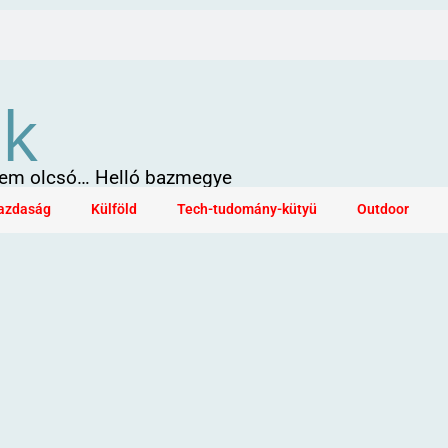
ök
 sem olcsó… Helló bazmegye
azdaság
Külföld
Tech-tudomány-kütyü
Outdoor