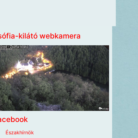
sófia-kilátó webkamera
acebook
Északhírnök