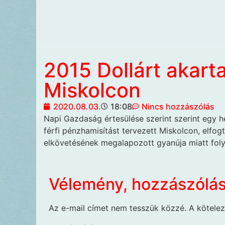
2015 Dollárt akart
Miskolcon
2020.08.03.
18:08
Nincs hozzászólás
Napi Gazdaság értesülése
szerint szerint egy h
férfi pénzhamisítást tervezett Miskolcon, elfogt
elkövetésének megalapozott gyanúja miatt folyt
Vélemény, hozzászólá
Az e-mail címet nem tesszük közzé.
A kötele