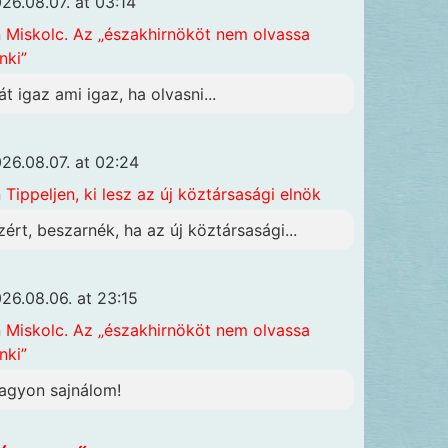
26.08.07. at 03:14
n
Miskolc. Az „északhirnököt nem olvassa
nki”
át igaz ami igaz, ha olvasni...
26.08.07. at 02:24
n
Tippeljen, ki lesz az új köztársasági elnök
zért, beszarnék, ha az új köztársasági...
26.08.06. at 23:15
n
Miskolc. Az „északhirnököt nem olvassa
nki”
agyon sajnálom!