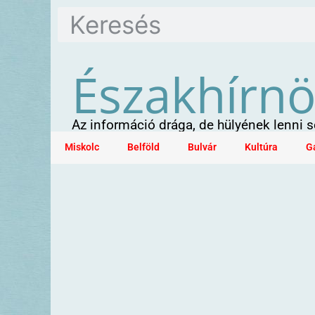
Északhírn
Az információ drága, de hülyének lenni
Miskolc
Belföld
Bulvár
Kultúra
G