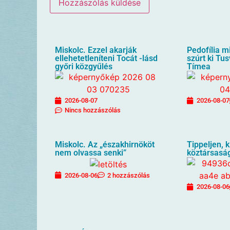
Miskolc. Ezzel akarják
Pedofília mi
ellehetetleníteni Tocát -lásd
szúrt ki T
győri közgyűlés
Tímea
2026-08-07
2026-08-07
Nincs hozzászólás
Miskolc. Az „északhirnököt
Tippeljen, k
nem olvassa senki”
köztársaság
2026-08-06
2 hozzászólás
2026-08-06