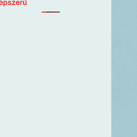
épszerű