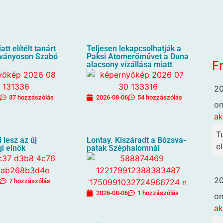
att elítélt tanárt
Teljesen lekapcsolhatják a
usványoson Szabó
Paksi Atomerőművet a Duna
F
alacsony vízállása miatt
20
37 hozzászólás
2026-08-06
54 hozzászólás
o
ak
T
i lesz az új
Lontay. Kiszáradt a Bózsva-
el
i elnök
patak Széphalomnál
20
7 hozzászólás
2026-08-06
1 hozzászólás
o
ak