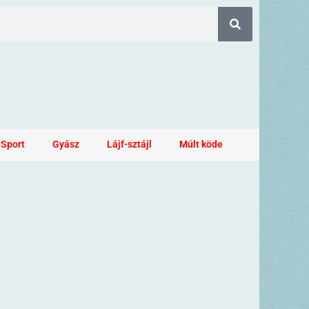
Sport
Gyász
Lájf-sztájl
Múlt köde