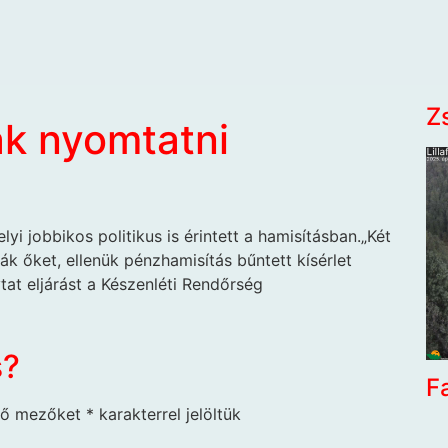
Z
ak nyomtatni
elyi jobbikos politikus is érintett a hamisításban.„Két
ák őket, ellenük pénzhamisítás bűntett kísérlet
at eljárást a Készenléti Rendőrség
s?
F
ző mezőket
*
karakterrel jelöltük