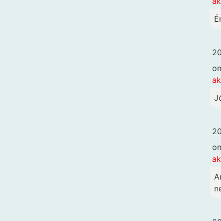
ak
É
20
o
ak
J
20
o
ak
A
n