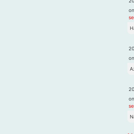
20
o
se
H
20
o
A
20
o
se
N