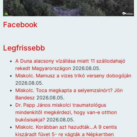
Facebook
Legfrissebb
A Duna alacsony vízállása miatt 11 szállodahajó
rekedt Magyarországon
2026.08.05.
Miskolc. Mamusz a vizes trikó verseny dobogóján
2026.08.05.
Miskolc. Toca megkapta a selyemzsinórt? Jön
Bandesz
2026.08.05.
Dr. Papp János miskolci traumatológus
mindenkitől megkérdezi, hogy van-e otthon
bukósisakja?
2026.08.05.
Miskolc. Korábban azt hazudták…A 9 centis
kiszáradt füvet 5- re vágták a Népkertben