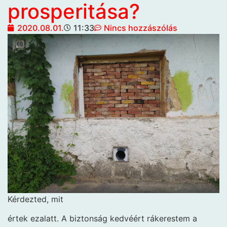
prosperitása?
2020.08.01.
11:33
Nincs hozzászólás
Kérdezted, mit
értek ezalatt. A biztonság kedvéért rákerestem a