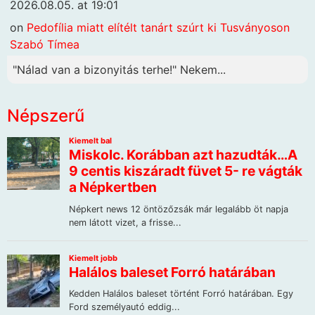
2026.08.05. at 19:01
on
Pedofília miatt elítélt tanárt szúrt ki Tusványoson
Szabó Tímea
"Nálad van a bizonyitás terhe!" Nekem...
Népszerű