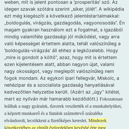
weben, mit is jelent pontosan a ’prosperitás’ szó. Az
idegen szavak szótára szerint „siker, jólét”. A wikipédia
ezt még kiegészíti a következő jelentéstartalmakkal:
„boldogulás, virágzás, gazdagodás, vagyonosodás”. Én
magam gyakran használom ezt a fogalmat, s igazából
mindig valamiféle gazdasági jól működést, vagy arra
való képességet értettem alatta, tehát valószínűleg a
’boldogulás-virágzás’ áll ehhez a legközelebb. Hogy
„mire is gondolt a költő”, azaz, hogy mit is értettem
ezen kijelentésem alatt, abban nagyon újat, valami
nagy okosságot, vagy meglepőt valószínűleg nem
fogok mondani. Az egykori ipari fellegvár, Miskolc, a
nehézipar és a szocialista gazdaság hanyatlásával
kedvezőtlen helyzetbe került. (Azért az „úgy” kitétel,
mert ez nyilván már hamarabb kezdődött.)
Fokozatosan
leálltak a nagy gyáraink, tízezrek veszítették el a munkahelyüket,
a képzett munkaerő és a fiatalok számottevő százaléka
elvándorolt, lecsökkent a fizetőképes kereslet.
Mindezek
következtében az elmúlt évtizedekben kevésbé érte meg