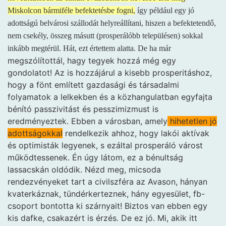
Miskolcon bármiféle befektetésbe fogni,
így például egy jó
adottságú belvárosi szállodát helyreállítani, hiszen a befektetendő,
nem csekély, összeg másutt (prosperálóbb településen) sokkal
inkább megtérül. Hát, ezt értettem alatta. De ha már
megszólítottál, hagy tegyek hozzá még egy
gondolatot! Az is hozzájárul a kisebb prosperitáshoz,
hogy a fönt említett gazdasági és társadalmi
folyamatok a lelkekben és a közhangulatban egyfajta
bénító passzivitást és pesszimizmust is
eredményeztek. Ebben a városban, amely
hihetetlen jó
adottságokkal
rendelkezik ahhoz, hogy lakói aktívak
és optimisták legyenek, s ezáltal prosperáló várost
működtessenek. Én úgy látom, ez a bénultság
lassacskán oldódik. Nézd meg, micsoda
rendezvényeket tart a civilszféra az Avason, hányan
kvaterkáznak, tündérkerteznek, hány egyesület, fb-
csoport bontotta ki szárnyait! Biztos van ebben egy
kis dafke, csakazért is érzés. De ez jó. Mi, akik itt