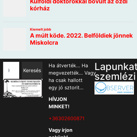
Lapunka
Ha átverték… Ha
Keresés
megvezették… Vagy
szemlézi
ha csak hallott
egy jó sztorit…
HÍVJON
MINKET!
+36302600871
Vagy írjon