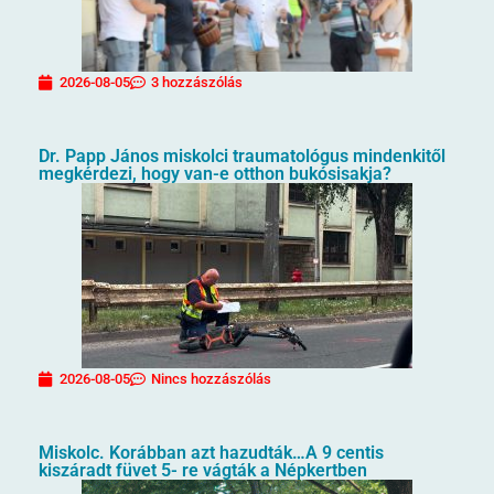
2026-08-05
3 hozzászólás
Dr. Papp János miskolci traumatológus mindenkitől
megkérdezi, hogy van-e otthon bukósisakja?
2026-08-05
Nincs hozzászólás
Miskolc. Korábban azt hazudták…A 9 centis
kiszáradt füvet 5- re vágták a Népkertben