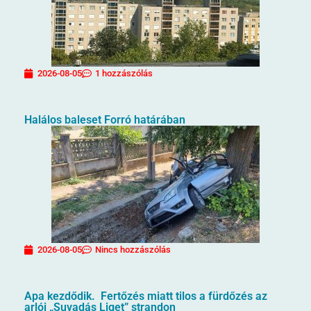
2026-08-05
1 hozzászólás
Halálos baleset Forró határában
2026-08-05
Nincs hozzászólás
Apa kezdődik. Fertőzés miatt tilos a fürdőzés az
arlói „Suvadás Liget” strandon