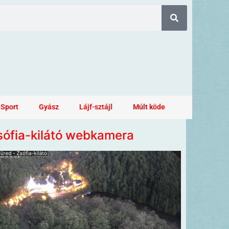
Sport
Gyász
Lájf-sztájl
Múlt köde
sófia-kilátó webkamera