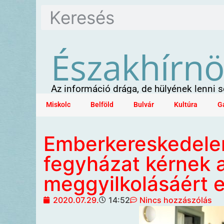
Északhírn
Az információ drága, de hülyének lenni
Miskolc
Belföld
Bulvár
Kultúra
G
Emberkereskedelem
fegyházat kérnek 
meggyilkolásáért el
2020.07.29.
14:52
Nincs hozzászólás