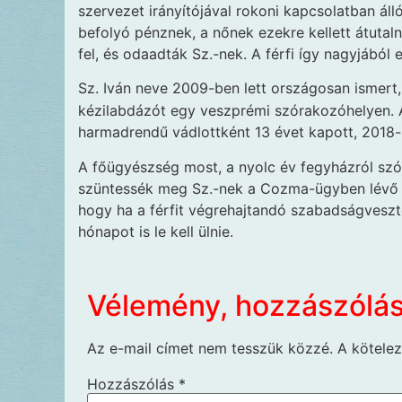
szervezet irányítójával rokoni kapcsolatban áll
befolyó pénznek, a nőnek ezekre kellett átutal
fel, és odaadták Sz.-nek. A férfi így nagyjából e
Sz. Iván neve 2009-ben lett országosan ismert
kézilabdázót egy veszprémi szórakozóhelyen. A 
harmadrendű vádlottként 13 évet kapott, 2018-
A főügyészség most, a nyolc év fegyházról szóló
szüntessék meg Sz.-nek a Cozma-ügyben lévő fe
hogy ha a férfit végrehajtandó szabadságvesztés
hónapot is le kell ülnie.
Vélemény, hozzászólá
Az e-mail címet nem tesszük közzé.
A kötele
Hozzászólás
*