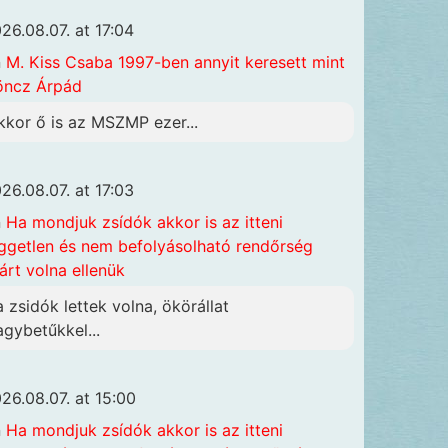
26.08.07. at 17:04
n
M. Kiss Csaba 1997-ben annyit keresett mint
öncz Árpád
kkor ő is az MSZMP ezer...
26.08.07. at 17:03
n
Ha mondjuk zsídók akkor is az itteni
ggetlen és nem befolyásolható rendőrség
járt volna ellenük
a zsidók lettek volna, ökörállat
agybetűkkel...
26.08.07. at 15:00
n
Ha mondjuk zsídók akkor is az itteni