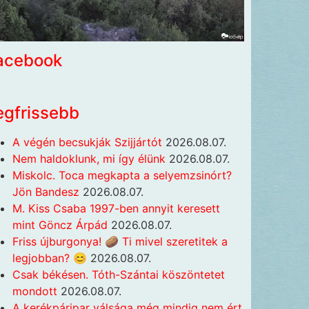
acebook
egfrissebb
A végén becsukják Szijjártót
2026.08.07.
Nem haldoklunk, mi így élünk
2026.08.07.
Miskolc. Toca megkapta a selyemzsinórt?
Jön Bandesz
2026.08.07.
M. Kiss Csaba 1997-ben annyit keresett
mint Göncz Árpád
2026.08.07.
Friss újburgonya! 🥔 Ti mivel szeretitek a
legjobban? 😊
2026.08.07.
Csak békésen. Tóth-Szántai köszöntetet
mondott
2026.08.07.
A kerékpáripar válsága még mindig nem ért