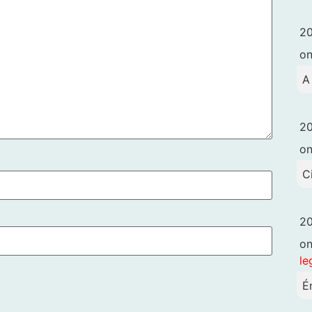
20
o
A
20
o
C
20
o
le
É