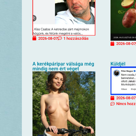
2026-08-07
1 hozzászólás
2026-08-07
A kerékpáripar válsága még
Küldjél
mindig nem ért véget
2026-08-07
Nincs hozz