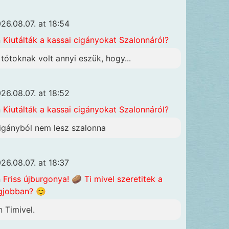
26.08.07. at 18:54
n
Kiutálták a kassai cigányokat Szalonnáról?
 tótoknak volt annyi eszük, hogy...
26.08.07. at 18:52
n
Kiutálták a kassai cigányokat Szalonnáról?
igányból nem lesz szalonna
26.08.07. at 18:37
n
Friss újburgonya! 🥔 Ti mivel szeretitek a
gjobban? 😊
n Timivel.