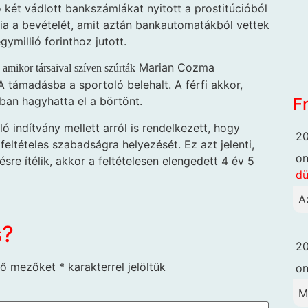
ó két vádlott bankszámlákat nyitott a prostitúcióból
nia a bevételét, amit aztán bankautomatákból vettek
gymillió forinthoz jutott.
,
Marian Cozma
amikor társaival szíven szúrták
támadásba a sportoló belehalt. A férfi akkor,
F
ban hagyhatta el a börtönt.
 indítvány mellett arról is rendelkezett, hogy
20
ltételes szabadságra helyezését. Ez azt jelenti,
o
re ítélik, akkor a feltételesen elengedett 4 év 5
dü
A
s?
20
ző mezőket
*
karakterrel jelöltük
o
M