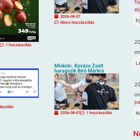
fü
el
2026-08-07
F
Nincs hozzászólás
20
1 hozzászólás
o
L
Miskolc. Kovács Zsolt
haragszik Bíró Márkra
20
o
pa
ászólás
N
2026-08-07
1 hozzászólás
N