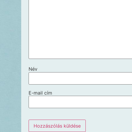
Név
E-mail cím