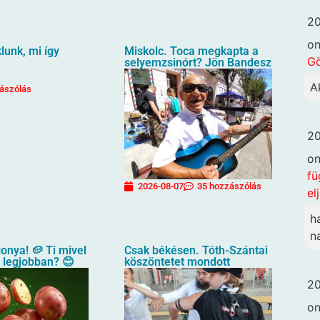
20
o
unk, mi így
Miskolc. Toca megkapta a
G
selyemzsinórt? Jön Bandesz
A
ászólás
20
o
fü
2026-08-07
35 hozzászólás
el
h
n
gonya! 🥔 Ti mivel
Csak békésen. Tóth-Szántai
a legjobban? 😊
köszöntetet mondott
20
o