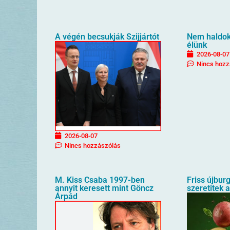
A végén becsukják Szijjártót
Nem haldokl
élünk
2026-08-07
Nincs hozz
2026-08-07
Nincs hozzászólás
M. Kiss Csaba 1997-ben
Friss újbur
annyit keresett mint Göncz
szeretitek 
Árpád