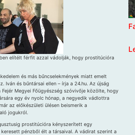
F
L
n elítélt férfit azzal vádolják, hogy prostitúcióra
eskedelem és más bűncselekmények miatt emelt
. Iván és bűntársai ellen – írja a 24.hu. Az újság
 Fejér Megyei Főügyészség szóvivője közölte, hogy
társára egy év nyolc hónap, a negyedik vádlottra
már az előkészületi ülésen beismerik a
ló jogukról.
gusztusig prostitúcióra kényszerített egy
 keresett pénzből élt a társaival. A vádirat szerint a