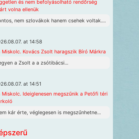
ggetlen és nem befolyásolható rendőrség
járt volna ellenük
ontos, nem szlovákok hanem csehek voltak....
26.08.07. at 14:58
n
Miskolc. Kovács Zsolt haragszik Bíró Márkra
egyen a Zsolt a a zsótibácsi...
26.08.07. at 14:51
n
Miskolc. Ideiglenesen megszűnik a Petőfi téri
rkoló
em kár érte, véglegesen is megszűnhetne...
épszerű