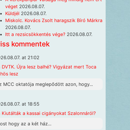
véget
2026.08.07.
Küldjél
2026.08.07.
Miskolc. Kovács Zsolt haragszik Bíró Márkra
2026.08.07.
Itt a rezsicsökkentés vége?
2026.08.07.
riss kommentek
26.08.07. at 21:02
n
DVTK. Újra lesz balhé? Vigyázat mert Toca
hös lesz
z MCC oktatója meglepődött azon, hogy...
26.08.07. at 18:55
n
Kiutálták a kassai cigányokat Szalonnáról?
ost hogy az a két ház...