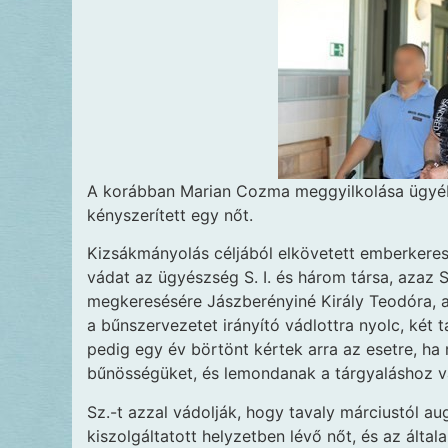
A korábban Marian Cozma
meggyilkolása ügyébe
kényszerített egy nőt.
Kizsákmányolás céljából elkövetett emberker
vádat az ügyészség S. I. és három társa, azaz Sz
megkeresésére Jászberényiné Király Teodóra, a
a bűnszervezetet irányító vádlottra nyolc, két 
pedig egy év börtönt kértek arra az esetre, ha 
bűnösségüket, és lemondanak a tárgyaláshoz va
Sz.-t azzal vádolják, hogy tavaly márciustól au
kiszolgáltatott helyzetben lévő nőt, és az általa