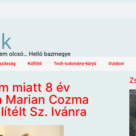
ök
 sem olcsó… Helló bazmegye
azdaság
Külföld
Tech-tudomány-kütyü
Outdoor
Z
 miatt 8 év
a Marian Cozma
ítélt Sz. Ivánra