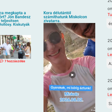
20
o
oca megkapta a
Kora délutántól
Tu
órt? Jön Bandesz
számíthatunk Miskolcon
zivatarra.
é
20
o
Le
7 hozzászólás
A
20
o
Le
S