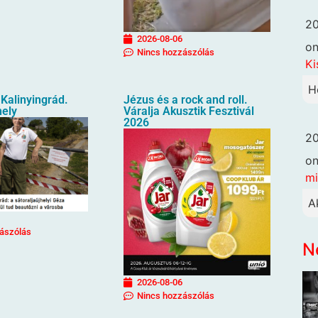
20
2026-08-06
o
Nincs hozzászólás
Ki
H
Kalinyingrád.
Jézus és a rock and roll.
hely
Váralja Akusztik Fesztivál
2026
20
o
mi
A
ászólás
N
2026-08-06
Nincs hozzászólás