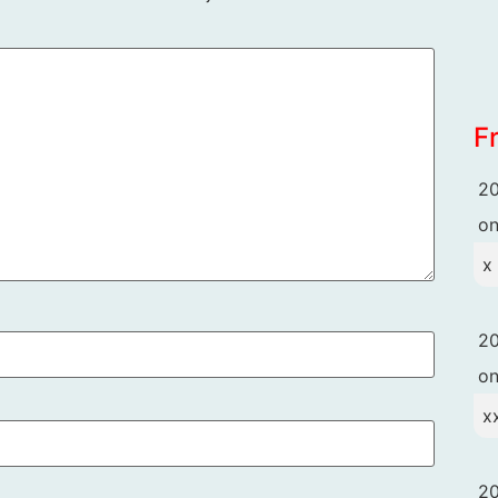
F
20
o
x
20
o
x
20