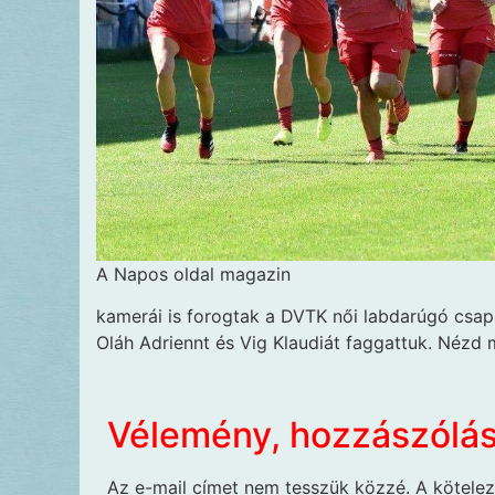
A Napos oldal magazin
kamerái is forogtak a DVTK női labdarúgó csapa
Oláh Adriennt és Vig Klaudiát faggattuk. Nézd m
Vélemény, hozzászólá
Az e-mail címet nem tesszük közzé.
A kötele