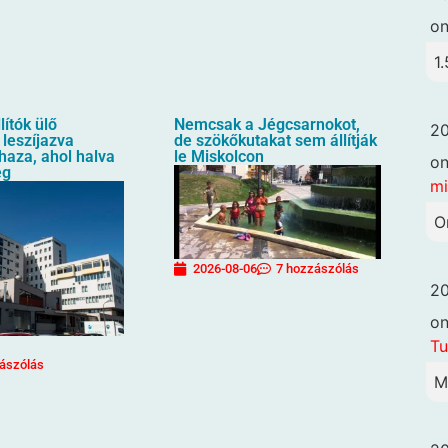
o
1.
lítók ülő
Nemcsak a Jégcsarnokot,
20
 leszíjazva
de szökőkutakat sem állítják
 haza, ahol halva
le Miskolcon
o
eg
mi
O
2026-08-06
7 hozzászólás
20
o
Tu
ászólás
M