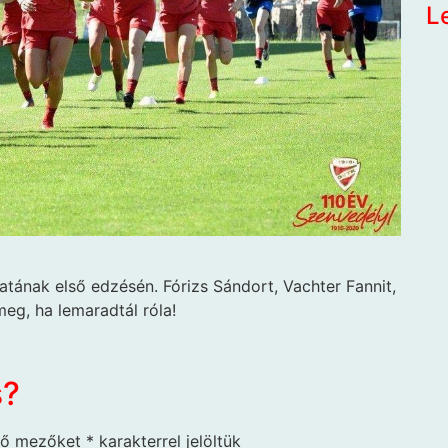
L
tának első edzésén. Fórizs Sándort, Vachter Fannit,
eg, ha lemaradtál róla!
s?
ző mezőket
*
karakterrel jelöltük