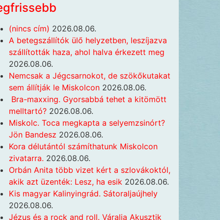
egfrissebb
(nincs cím)
2026.08.06.
A betegszállítók ülő helyzetben, leszíjazva
szállították haza, ahol halva érkezett meg
2026.08.06.
Nemcsak a Jégcsarnokot, de szökőkutakat
sem állítják le Miskolcon
2026.08.06.
Bra-maxxing. Gyorsabbá tehet a kitömött
melltartó?
2026.08.06.
Miskolc. Toca megkapta a selyemzsinórt?
Jön Bandesz
2026.08.06.
Kora délutántól számíthatunk Miskolcon
zivatarra.
2026.08.06.
Orbán Anita több vizet kért a szlovákoktól,
akik azt üzenték: Lesz, ha esik
2026.08.06.
Kis magyar Kalinyingrád. Sátoraljaújhely
2026.08.06.
Jézus és a rock and roll. Váralja Akusztik