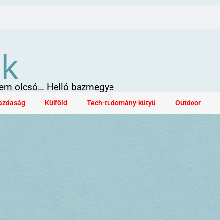
ök
 sem olcsó… Helló bazmegye
azdaság
Külföld
Tech-tudomány-kütyü
Outdoor