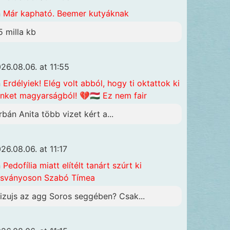
n
Már kapható. Beemer kutyáknak
5 milla kb
26.08.06. at 11:55
n
Erdélyiek! Elég volt abból, hogy ti oktattok ki
nket magyarságból! 💔🇭🇺 Ez nem fair
rbán Anita több vizet kért a...
26.08.06. at 11:17
n
Pedofília miatt elítélt tanárt szúrt ki
sványoson Szabó Tímea
izujs az agg Soros seggében? Csak...