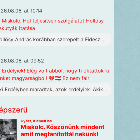
26.08.06. at 10:14
n
Miskolc. Hol teljesítsen szolgálatot Hollósy.
skutyák itatása
ollósy András korábban szerepelt a Fidesz...
26.08.06. at 09:52
n
Erdélyiek! Elég volt abból, hogy ti oktattok ki
nket magyarságból! 💔🇭🇺 Ez nem fair
ki Erdélyben maradtak, azok erdélyiek. Akik...
épszerű