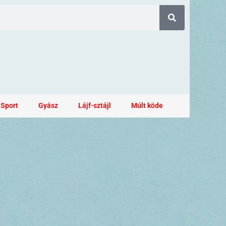
Sport
Gyász
Lájf-sztájl
Múlt köde