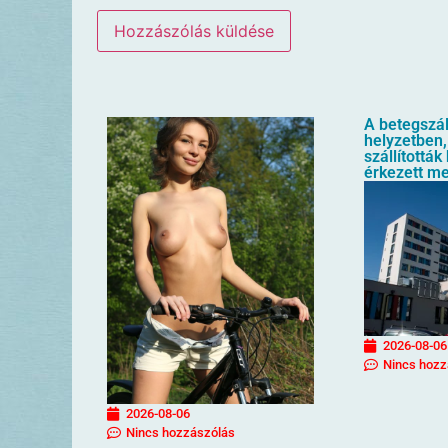
A betegszál
helyzetben,
szállították
érkezett m
2026-08-06
Nincs hozz
2026-08-06
Nincs hozzászólás