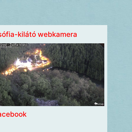
sófia-kilátó webkamera
acebook