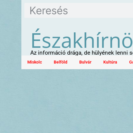
Északhírn
Az információ drága, de hülyének lenni
Miskolc
Belföld
Bulvár
Kultúra
G