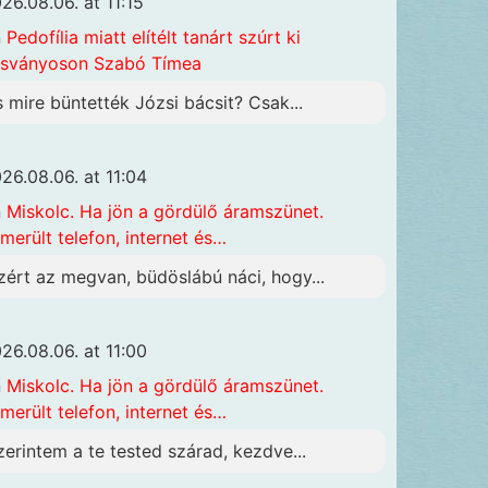
26.08.06. at 11:15
n
Pedofília miatt elítélt tanárt szúrt ki
sványoson Szabó Tímea
s mire büntették Józsi bácsit? Csak...
26.08.06. at 11:04
n
Miskolc. Ha jön a gördülő áramszünet.
merült telefon, internet és…
zért az megvan, büdöslábú náci, hogy...
26.08.06. at 11:00
n
Miskolc. Ha jön a gördülő áramszünet.
merült telefon, internet és…
zerintem a te tested szárad, kezdve...