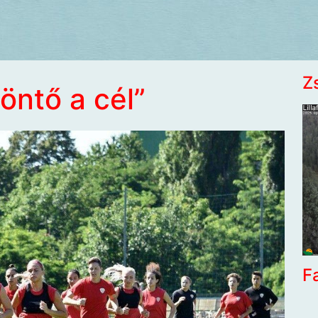
Z
döntő a cél”
F