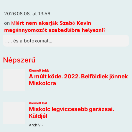
2026.08.08. at 13:56
on
M𝗶é𝗿𝘁 𝗻𝗲𝗺 𝗮𝗸𝗮𝗿𝗷á𝗸 𝗦𝘇𝗮𝗯ó 𝗞𝗲𝘃𝗶𝗻
𝗺𝗮𝗴á𝗻𝗻𝘆𝗼𝗺𝗼𝘇ó𝘁 𝘀𝘇𝗮𝗯𝗮𝗱𝗹á𝗯𝗿𝗮 𝗵𝗲𝗹𝘆𝗲𝘇𝗻𝗶?
. . . és a botoxomat...
Népszerű