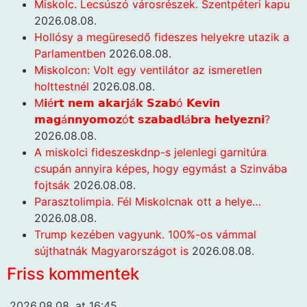
Miskolc. Lecsúszó városrészek. Szentpéteri kapu
2026.08.08.
Hollósy a megüresedő fideszes helyekre utazik a
Parlamentben
2026.08.08.
Miskolcon: Volt egy ventilátor az ismeretlen
holttestnél
2026.08.08.
M𝗶é𝗿𝘁 𝗻𝗲𝗺 𝗮𝗸𝗮𝗿𝗷á𝗸 𝗦𝘇𝗮𝗯ó 𝗞𝗲𝘃𝗶𝗻
𝗺𝗮𝗴á𝗻𝗻𝘆𝗼𝗺𝗼𝘇ó𝘁 𝘀𝘇𝗮𝗯𝗮𝗱𝗹á𝗯𝗿𝗮 𝗵𝗲𝗹𝘆𝗲𝘇𝗻𝗶?
2026.08.08.
A miskolci fideszeskdnp-s jelenlegi garnitúra
csupán annyira képes, hogy egymást a Szinvába
fojtsák
2026.08.08.
Parasztolimpia. Fél Miskolcnak ott a helye…
2026.08.08.
Trump kezében vagyunk. 100%-os vámmal
sújthatnák Magyarországot is
2026.08.08.
Friss kommentek
2026.08.08. at 16:45