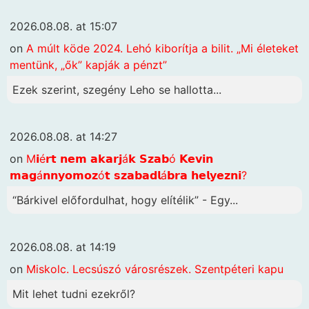
2026.08.08. at 15:07
on
A múlt köde 2024. Lehó kiborítja a bilit. „Mi életeket
mentünk, „ők” kapják a pénzt”
Ezek szerint, szegény Leho se hallotta...
2026.08.08. at 14:27
on
M𝗶é𝗿𝘁 𝗻𝗲𝗺 𝗮𝗸𝗮𝗿𝗷á𝗸 𝗦𝘇𝗮𝗯ó 𝗞𝗲𝘃𝗶𝗻
𝗺𝗮𝗴á𝗻𝗻𝘆𝗼𝗺𝗼𝘇ó𝘁 𝘀𝘇𝗮𝗯𝗮𝗱𝗹á𝗯𝗿𝗮 𝗵𝗲𝗹𝘆𝗲𝘇𝗻𝗶?
“Bárkivel előfordulhat, hogy elítélik” - Egy...
2026.08.08. at 14:19
on
Miskolc. Lecsúszó városrészek. Szentpéteri kapu
Mit lehet tudni ezekről?