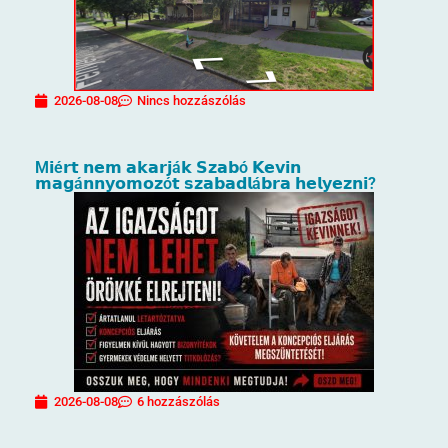
2026-08-08
Nincs hozzászólás
M𝗶é𝗿𝘁 𝗻𝗲𝗺 𝗮𝗸𝗮𝗿𝗷á𝗸 𝗦𝘇𝗮𝗯ó 𝗞𝗲𝘃𝗶𝗻
𝗺𝗮𝗴á𝗻𝗻𝘆𝗼𝗺𝗼𝘇ó𝘁 𝘀𝘇𝗮𝗯𝗮𝗱𝗹á𝗯𝗿𝗮 𝗵𝗲𝗹𝘆𝗲𝘇𝗻𝗶?
2026-08-08
6 hozzászólás