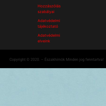
Hozzászólás
szabályai
Adatvédelmi
tájékoztató
Adatvédelmi
elveink
Copyright © 2020. – Északhírnök Minden jog fenntartva!