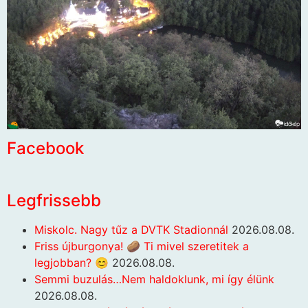
Facebook
Legfrissebb
Miskolc. Nagy tűz a DVTK Stadionnál
2026.08.08.
Friss újburgonya! 🥔 Ti mivel szeretitek a
legjobban? 😊
2026.08.08.
Semmi buzulás…Nem haldoklunk, mi így élünk
2026.08.08.