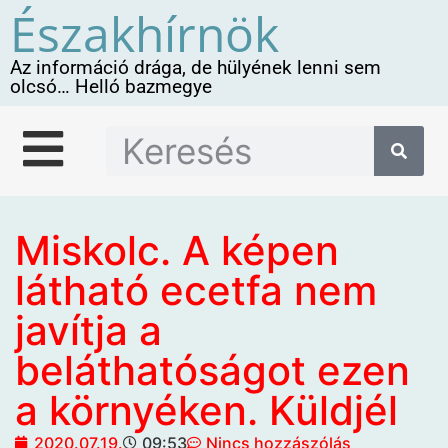
Északhírnök
Az információ drága, de hülyének lenni sem
olcsó… Helló bazmegye
Miskolc. A képen
látható ecetfa nem
javítja a
beláthatóságot ezen
a környéken. Küldjél
2020.07.19.
09:53
Nincs hozzászólás