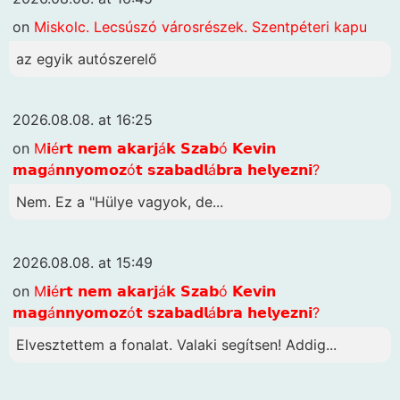
on
Miskolc. Lecsúszó városrészek. Szentpéteri kapu
az egyik autószerelő
2026.08.08. at 16:25
on
M𝗶é𝗿𝘁 𝗻𝗲𝗺 𝗮𝗸𝗮𝗿𝗷á𝗸 𝗦𝘇𝗮𝗯ó 𝗞𝗲𝘃𝗶𝗻
𝗺𝗮𝗴á𝗻𝗻𝘆𝗼𝗺𝗼𝘇ó𝘁 𝘀𝘇𝗮𝗯𝗮𝗱𝗹á𝗯𝗿𝗮 𝗵𝗲𝗹𝘆𝗲𝘇𝗻𝗶?
Nem. Ez a "Hülye vagyok, de...
2026.08.08. at 15:49
on
M𝗶é𝗿𝘁 𝗻𝗲𝗺 𝗮𝗸𝗮𝗿𝗷á𝗸 𝗦𝘇𝗮𝗯ó 𝗞𝗲𝘃𝗶𝗻
𝗺𝗮𝗴á𝗻𝗻𝘆𝗼𝗺𝗼𝘇ó𝘁 𝘀𝘇𝗮𝗯𝗮𝗱𝗹á𝗯𝗿𝗮 𝗵𝗲𝗹𝘆𝗲𝘇𝗻𝗶?
Elvesztettem a fonalat. Valaki segítsen! Addig...