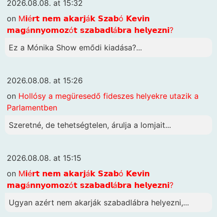
2026.08.08. at 15:32
on
M𝗶é𝗿𝘁 𝗻𝗲𝗺 𝗮𝗸𝗮𝗿𝗷á𝗸 𝗦𝘇𝗮𝗯ó 𝗞𝗲𝘃𝗶𝗻
𝗺𝗮𝗴á𝗻𝗻𝘆𝗼𝗺𝗼𝘇ó𝘁 𝘀𝘇𝗮𝗯𝗮𝗱𝗹á𝗯𝗿𝗮 𝗵𝗲𝗹𝘆𝗲𝘇𝗻𝗶?
Ez a Mónika Show emődi kiadása?...
2026.08.08. at 15:26
on
Hollósy a megüresedő fideszes helyekre utazik a
Parlamentben
Szeretné, de tehetségtelen, árulja a lomjait...
2026.08.08. at 15:15
on
M𝗶é𝗿𝘁 𝗻𝗲𝗺 𝗮𝗸𝗮𝗿𝗷á𝗸 𝗦𝘇𝗮𝗯ó 𝗞𝗲𝘃𝗶𝗻
𝗺𝗮𝗴á𝗻𝗻𝘆𝗼𝗺𝗼𝘇ó𝘁 𝘀𝘇𝗮𝗯𝗮𝗱𝗹á𝗯𝗿𝗮 𝗵𝗲𝗹𝘆𝗲𝘇𝗻𝗶?
Ugyan azért nem akarják szabadlábra helyezni,...