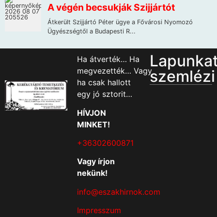
Lapunka
Ha átverték… Ha
megvezették… Vagy
szemlézi
ha csak hallott
egy jó sztorit…
HÍVJON
MINKET!
+36302600871
Vagy írjon
nekünk!
info@eszakhirnok.com
Impresszum