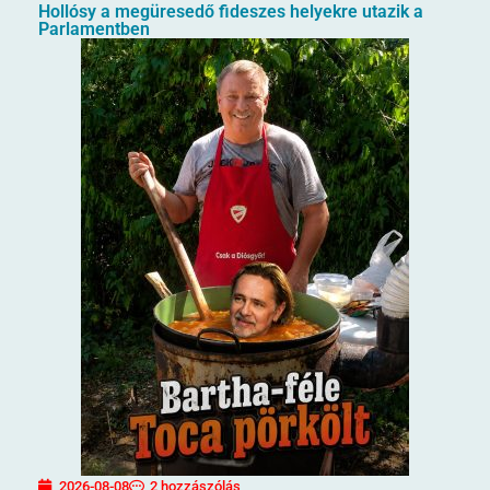
Hollósy a megüresedő fideszes helyekre utazik a
Parlamentben
2026-08-08
2 hozzászólás