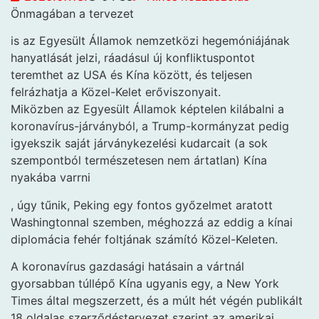
Önmagában a tervezet
is az Egyesült Államok nemzetközi hegemóniájának
hanyatlását jelzi, ráadásul új konfliktuspontot
teremthet az USA és Kína között, és teljesen
felrázhatja a Közel-Kelet erőviszonyait.
Miközben az Egyesült Államok képtelen kilábalni a
koronavírus-járványból, a Trump-kormányzat pedig
igyekszik saját járványkezelési kudarcait (a sok
szempontból természetesen nem ártatlan) Kína
nyakába varrni
, úgy tűnik, Peking egy fontos győzelmet aratott
Washingtonnal szemben, méghozzá az eddig a kínai
diplomácia fehér foltjának számító Közel-Keleten.
A koronavírus gazdasági hatásain a vártnál
gyorsabban túllépő Kína ugyanis egy, a New York
Times által megszerzett, és a múlt hét végén publikált
18 oldalas szerződéstervezet szerint az amerikai