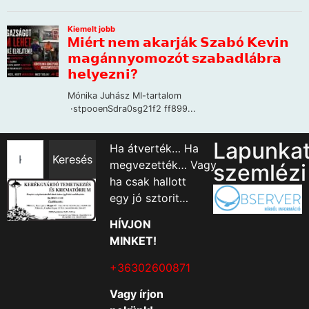
Lapunka
Ha átverték… Ha
Keresés
megvezették… Vagy
szemlézi
ha csak hallott
egy jó sztorit…
HÍVJON
MINKET!
+36302600871
Vagy írjon