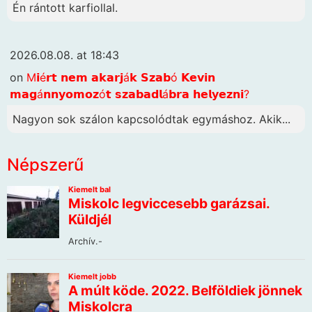
Én rántott karfiollal.
2026.08.08. at 18:43
on
M𝗶é𝗿𝘁 𝗻𝗲𝗺 𝗮𝗸𝗮𝗿𝗷á𝗸 𝗦𝘇𝗮𝗯ó 𝗞𝗲𝘃𝗶𝗻
𝗺𝗮𝗴á𝗻𝗻𝘆𝗼𝗺𝗼𝘇ó𝘁 𝘀𝘇𝗮𝗯𝗮𝗱𝗹á𝗯𝗿𝗮 𝗵𝗲𝗹𝘆𝗲𝘇𝗻𝗶?
Nagyon sok szálon kapcsolódtak egymáshoz. Akik...
Népszerű