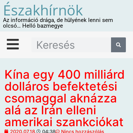
Északhírnök
Az információ drága, de hülyének lenni sem
olcsó… Helló bazmegye
Kína egy 400 milliárd
dolláros befektetési
csomaggal aknázza
alá az Irán elleni
amerikai szankciókat
2020.07.18.
04:38
Nincs hozzászólás