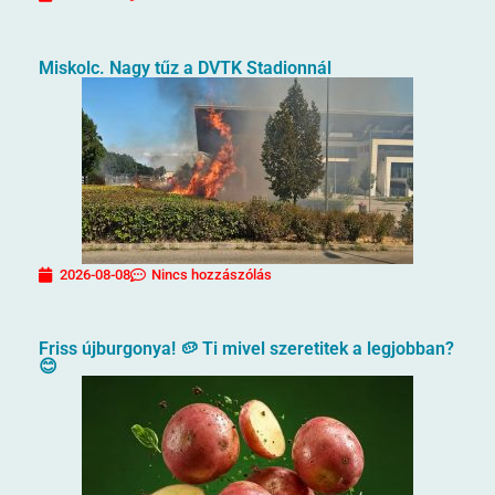
Miskolc. Nagy tűz a DVTK Stadionnál
2026-08-08
Nincs hozzászólás
Friss újburgonya! 🥔 Ti mivel szeretitek a legjobban?
😊