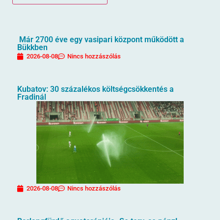
Már 2700 éve egy vasipari központ működött a
Bükkben
2026-08-08
Nincs hozzászólás
Kubatov: 30 százalékos költségcsökkentés a
Fradinál
2026-08-08
Nincs hozzászólás