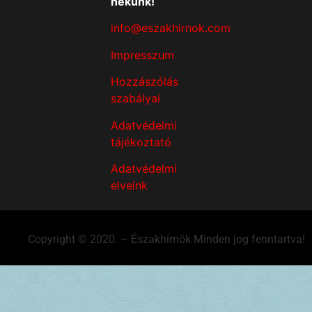
nekünk!
info@eszakhirnok.com
Impresszum
Hozzászólás
szabályai
Adatvédelmi
tájékoztató
Adatvédelmi
elveink
Copyright © 2020. – Északhírnök Minden jog fenntartva!