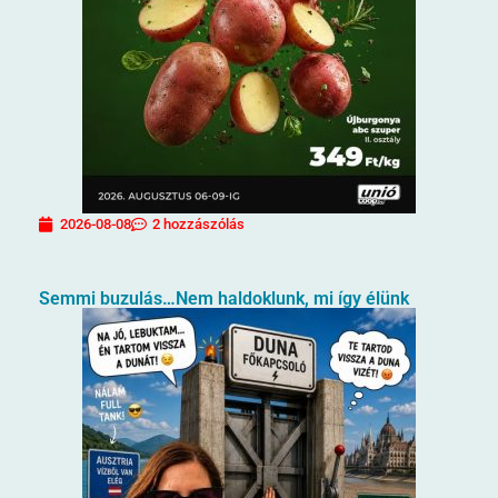
2026-08-08
2 hozzászólás
Semmi buzulás…Nem haldoklunk, mi így élünk