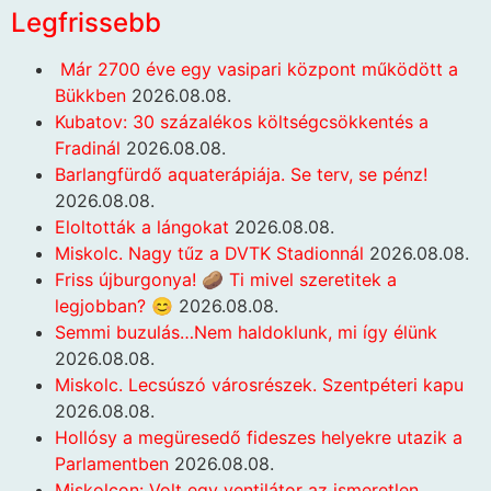
Legfrissebb
Már 2700 éve egy vasipari központ működött a
Bükkben
2026.08.08.
Kubatov: 30 százalékos költségcsökkentés a
Fradinál
2026.08.08.
Barlangfürdő aquaterápiája. Se terv, se pénz!
2026.08.08.
Eloltották a lángokat
2026.08.08.
Miskolc. Nagy tűz a DVTK Stadionnál
2026.08.08.
Friss újburgonya! 🥔 Ti mivel szeretitek a
legjobban? 😊
2026.08.08.
Semmi buzulás…Nem haldoklunk, mi így élünk
2026.08.08.
Miskolc. Lecsúszó városrészek. Szentpéteri kapu
2026.08.08.
Hollósy a megüresedő fideszes helyekre utazik a
Parlamentben
2026.08.08.
Miskolcon: Volt egy ventilátor az ismeretlen