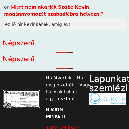
on
M𝗶é𝗿𝘁 𝗻𝗲𝗺 𝗮𝗸𝗮𝗿𝗷á𝗸 𝗦𝘇𝗮𝗯ó 𝗞𝗲𝘃𝗶𝗻
𝗺𝗮𝗴á𝗻𝗻𝘆𝗼𝗺𝗼𝘇ó𝘁 𝘀𝘇𝗮𝗯𝗮𝗱𝗹á𝗯𝗿𝗮 𝗵𝗲𝗹𝘆𝗲𝘇𝗻𝗶?
ez jó hír kevinkének, amig axt...
Népszerű
Népszerű
Lapunka
Ha átverték… Ha
megvezették… Vagy
szemlézi
ha csak hallott
egy jó sztorit…
HÍVJON
MINKET!
+36302600871