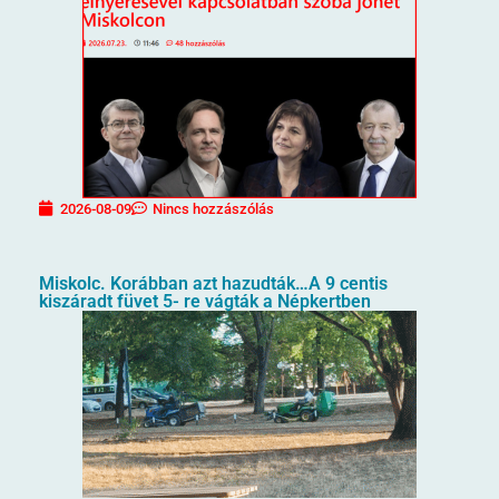
2026-08-09
Nincs hozzászólás
Miskolc. Korábban azt hazudták…A 9 centis
kiszáradt füvet 5- re vágták a Népkertben