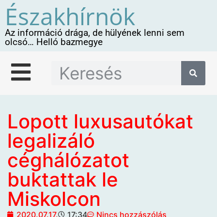
Északhírnök
Az információ drága, de hülyének lenni sem
olcsó… Helló bazmegye
Lopott luxusautókat
legalizáló
céghálózatot
buktattak le
Miskolcon
2020.07.17.
17:34
Nincs hozzászólás