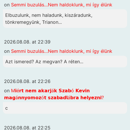
on
Semmi buzulás…Nem haldoklunk, mi így élünk
Elbuzulunk, nem haladunk, kiszáradunk,
tönkremegyünk, Trianon...
2026.08.08. at 22:39
on
Semmi buzulás…Nem haldoklunk, mi így élünk
Azt ismered? Az megvan? A réten...
2026.08.08. at 22:26
on
M𝗶é𝗿𝘁 𝗻𝗲𝗺 𝗮𝗸𝗮𝗿𝗷á𝗸 𝗦𝘇𝗮𝗯ó 𝗞𝗲𝘃𝗶𝗻
𝗺𝗮𝗴á𝗻𝗻𝘆𝗼𝗺𝗼𝘇ó𝘁 𝘀𝘇𝗮𝗯𝗮𝗱𝗹á𝗯𝗿𝗮 𝗵𝗲𝗹𝘆𝗲𝘇𝗻𝗶?
c
2026.08.08. at 22:25