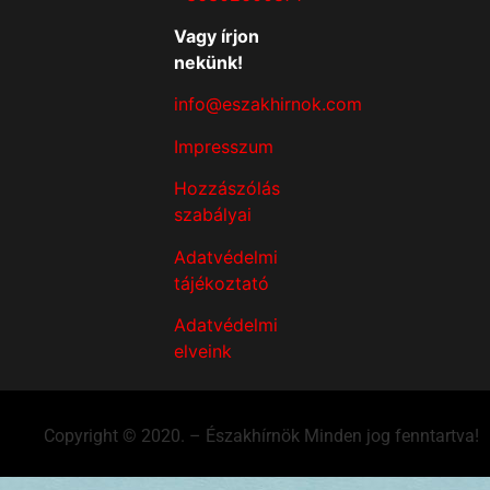
Vagy írjon
nekünk!
info@eszakhirnok.com
Impresszum
Hozzászólás
szabályai
Adatvédelmi
tájékoztató
Adatvédelmi
elveink
Copyright © 2020. – Északhírnök Minden jog fenntartva!