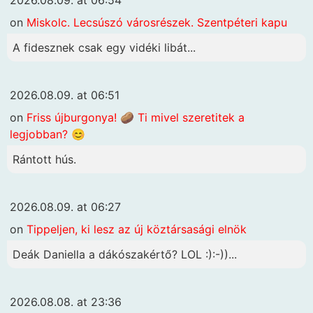
on
Miskolc. Lecsúszó városrészek. Szentpéteri kapu
A fidesznek csak egy vidéki libát...
2026.08.09. at 06:51
on
Friss újburgonya! 🥔 Ti mivel szeretitek a
legjobban? 😊
Rántott hús.
2026.08.09. at 06:27
on
Tippeljen, ki lesz az új köztársasági elnök
Deák Daniella a dákószakértő? LOL :):-))...
2026.08.08. at 23:36