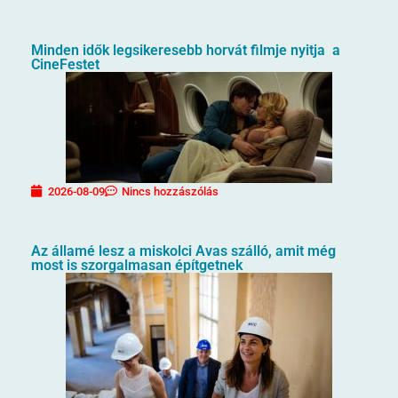
Minden idők legsikeresebb horvát filmje nyitja a
CineFestet
2026-08-09
Nincs hozzászólás
Az államé lesz a miskolci Avas szálló, amit még
most is szorgalmasan építgetnek