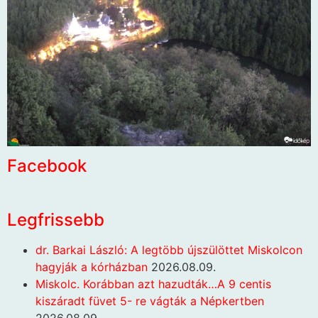
Facebook
Legfrissebb
dr. Barkai László: A legtöbb újszülöttet Miskolcon
hagyják a kórházban
2026.08.09.
Miskolc. Korábban azt hazudták…A 9 centis
kiszáradt füvet 5- re vágták a Népkertben
2026.08.09.