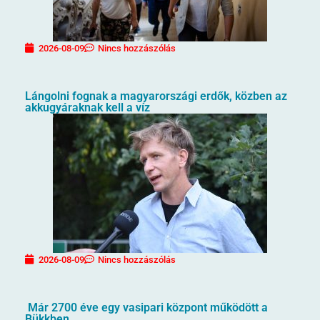
2026-08-09
Nincs hozzászólás
Lángolni fognak a magyarországi erdők, közben az
akkugyáraknak kell a víz
2026-08-09
Nincs hozzászólás
Már 2700 éve egy vasipari központ működött a
Bükkben