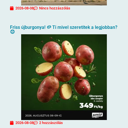
2026-08-08
Nincs hozzászólás
Friss újburgonya! 🥔 Ti mivel szeretitek a legjobban?
😊
2026-08-08
2 hozzászólás