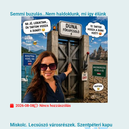
Semmi buzulás…Nem haldoklunk, mi így élünk
2026-08-08
Nincs hozzászólás
Miskolc. Lecsúszó városrészek. Szentpéteri kapu