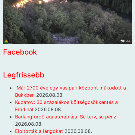
Facebook
Legfrissebb
Már 2700 éve egy vasipari központ működött a
Bükkben
2026.08.08.
Kubatov: 30 százalékos költségcsökkentés a
Fradinál
2026.08.08.
Barlangfürdő aquaterápiája. Se terv, se pénz!
2026.08.08.
Eloltották a lángokat
2026.08.08.