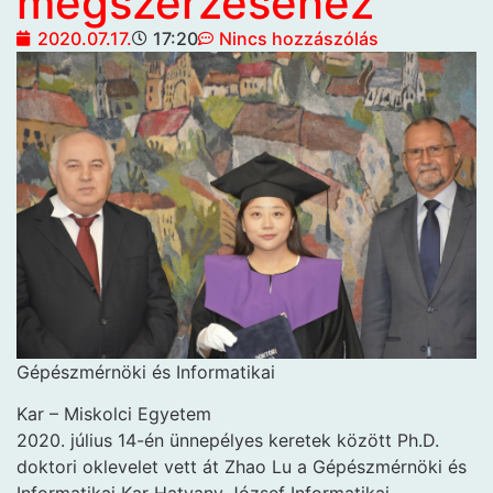
megszerzéséhez
2020.07.17.
17:20
Nincs hozzászólás
Gépészmérnöki és Informatikai
Kar – Miskolci Egyetem
2020. július 14-én ünnepélyes keretek között Ph.D.
doktori oklevelet vett át Zhao Lu a Gépészmérnöki és