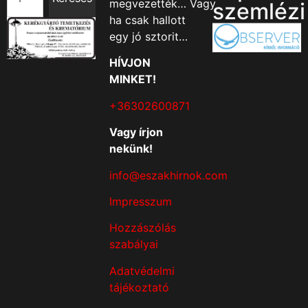
megvezették… Vagy
szemlézi
ha csak hallott
egy jó sztorit…
HÍVJON
MINKET!
+36302600871
Vagy írjon
nekünk!
info@eszakhirnok.com
Impresszum
Hozzászólás
szabályai
Adatvédelmi
tájékoztató