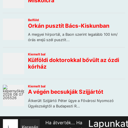
Lapunka
Ha átverték… Ha
Keresés