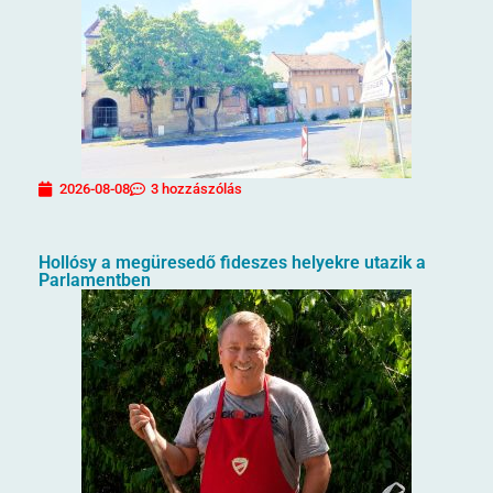
2026-08-08
3 hozzászólás
Hollósy a megüresedő fideszes helyekre utazik a
Parlamentben