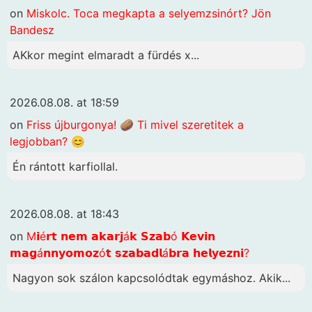
on
Miskolc. Toca megkapta a selyemzsinórt? Jön
Bandesz
AKkor megint elmaradt a fürdés x...
2026.08.08. at 18:59
on
Friss újburgonya! 🥔 Ti mivel szeretitek a
legjobban? 😊
Én rántott karfiollal.
2026.08.08. at 18:43
on
M𝗶é𝗿𝘁 𝗻𝗲𝗺 𝗮𝗸𝗮𝗿𝗷á𝗸 𝗦𝘇𝗮𝗯ó 𝗞𝗲𝘃𝗶𝗻
𝗺𝗮𝗴á𝗻𝗻𝘆𝗼𝗺𝗼𝘇ó𝘁 𝘀𝘇𝗮𝗯𝗮𝗱𝗹á𝗯𝗿𝗮 𝗵𝗲𝗹𝘆𝗲𝘇𝗻𝗶?
Nagyon sok szálon kapcsolódtak egymáshoz. Akik...