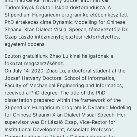
Informatikai Kar Hatvany József Informatikai
Tudományok Doktori Iskola doktorandusza. A
Stipendium Hungaricum program keretében készített
PhD értekezés címe Dynamic Modelling for Chinese
Shaanxi Xi’an Dialect Visual Speech, témavezetője Dr.
Czap László intézményfejlesztési rektorhelyettes,
egyetemi docens.
Ezúton gratulálunk Zhao Lu kínai hallgatónak a
fokozat megszerzéséhez.
On July 14, 2020, Zhao Lu, a doctoral student at the
József Hatvany Doctoral School of Informatics,
Faculty of Mechanical Engineering and Informatics,
received a PhD degree. The title of the PhD
dissertation prepared within the framework of the
Stipendium Hungaricum program is Dynamic Modeling
for Chinese Shaanxi Xi’an Dialect Visual Speech. Her
supervisor was Dr László Czap, Vice-Rector for
Institutional Development, Associate Professor.
Congratulations to Zhao Lu Chinese student for