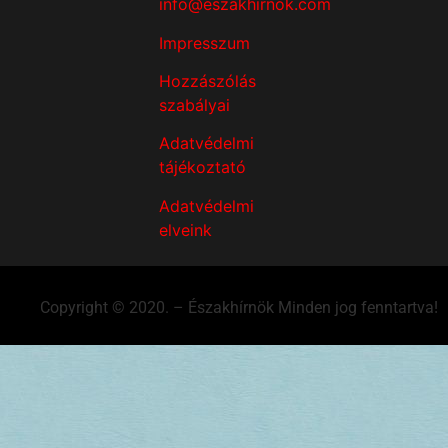
info@eszakhirnok.com
Impresszum
Hozzászólás
szabályai
Adatvédelmi
tájékoztató
Adatvédelmi
elveink
Copyright © 2020. – Északhírnök Minden jog fenntartva!