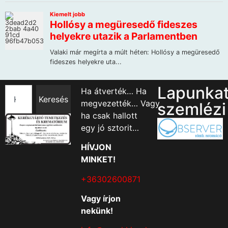
Lapunka
Ha átverték… Ha
Keresés
megvezették… Vagy
szemlézi
ha csak hallott
egy jó sztorit…
HÍVJON
MINKET!
+36302600871
Vagy írjon
nekünk!