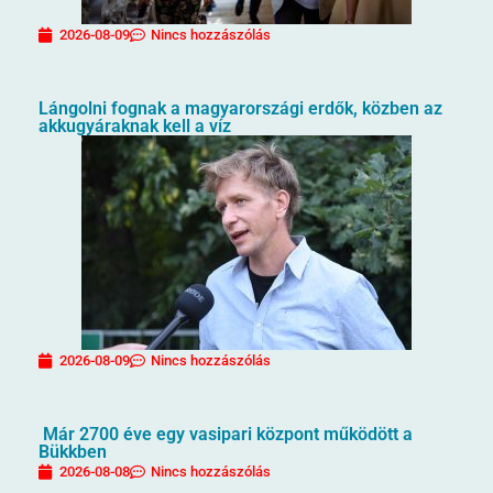
2026-08-09
Nincs hozzászólás
Lángolni fognak a magyarországi erdők, közben az
akkugyáraknak kell a víz
2026-08-09
Nincs hozzászólás
Már 2700 éve egy vasipari központ működött a
Bükkben
2026-08-08
Nincs hozzászólás