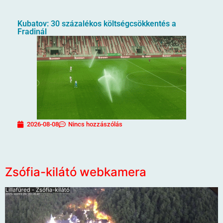
Kubatov: 30 százalékos költségcsökkentés a
Fradinál
2026-08-08
Nincs hozzászólás
Zsófia-kilátó webkamera