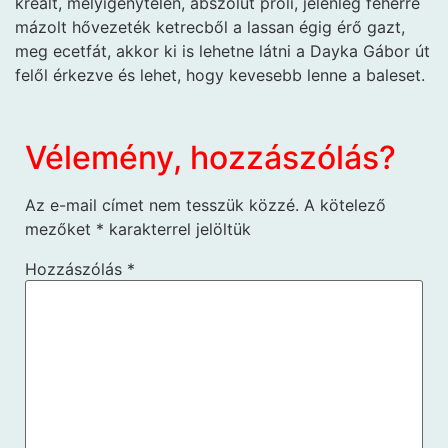
kreált, mélyigénytelen, abszolút proli, jelenleg fehérre
mázolt hővezeték ketrecből a lassan égig érő gazt,
meg ecetfát, akkor ki is lehetne látni a Dayka Gábor út
felől érkezve és lehet, hogy kevesebb lenne a baleset.
Vélemény, hozzászólás?
Az e-mail címet nem tesszük közzé.
A kötelező
mezőket
*
karakterrel jelöltük
Hozzászólás
*