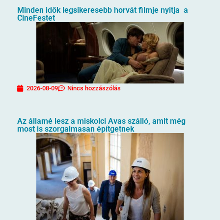
Minden idők legsikeresebb horvát filmje nyitja a
CineFestet
2026-08-09
Nincs hozzászólás
Az államé lesz a miskolci Avas szálló, amit még
most is szorgalmasan építgetnek