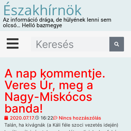
Északhírnök
Az információ drága, de hülyének lenni sem
olcsó… Helló bazmegye
A nap kommentje.
Veres Úr, meg a
Nagy-Miskócos
banda!
2020.07.17.
16:22
Nincs hozzászólás
Talán, ha kivágnák
(a Káli féle szoci vezetés idején)