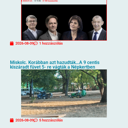
2026-08-09
1 hozzászólás
Miskolc. Korábban azt hazudták…A 9 centis
kiszáradt füvet 5- re vágták a Népkertben
2026-08-09
5 hozzászólás