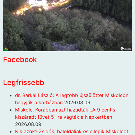
Facebook
Legfrissebb
dr. Barkai László: A legtöbb újszülöttet Miskolcon
hagyják a kórházban
2026.08.09.
Miskolc. Korábban azt hazudták…A 9 centis
kiszáradt füvet 5- re vágták a Népkertben
2026.08.09.
Kik azok? Zsidók, baloldaliak és ellepik Miskolcot