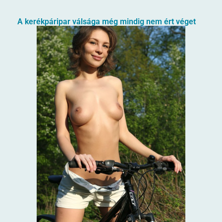
A kerékpáripar válsága még mindig nem ért véget