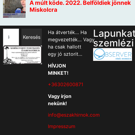
Lapunka
Ha átverték… Ha
Keresés
megvezették… Vagy
szemlézi
ha csak hallott
egy jó sztorit…
HÍVJON
MINKET!
+36302600871
Vagy írjon
nekünk!
info@eszakhirnok.com
Impresszum