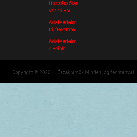
Hozzászólás
szabályai
Adatvédelmi
tájékoztató
Adatvédelmi
elveink
Copyright © 2020. – Északhírnök Minden jog fenntartva!