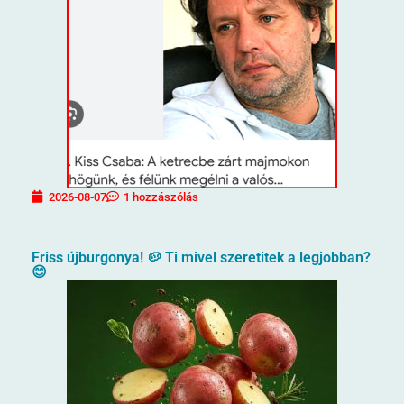
2026-08-07
1 hozzászólás
Friss újburgonya! 🥔 Ti mivel szeretitek a legjobban?
😊