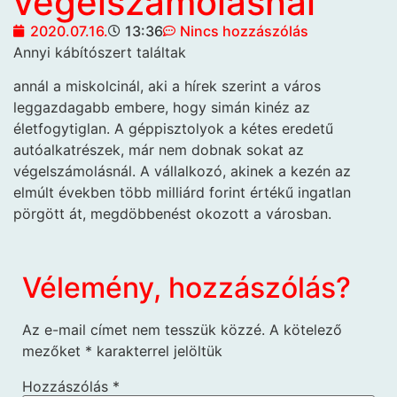
végelszámolásnál
2020.07.16.
13:36
Nincs hozzászólás
Annyi kábítószert találtak
annál a miskolcinál, aki a hírek szerint a város
leggazdagabb embere, hogy simán kinéz az
életfogytiglan. A géppisztolyok a kétes eredetű
autóalkatrészek, már nem dobnak sokat az
végelszámolásnál. A vállalkozó, akinek a kezén az
elmúlt években több milliárd forint értékű ingatlan
pörgött át, megdöbbenést okozott a városban.
Vélemény, hozzászólás?
Az e-mail címet nem tesszük közzé.
A kötelező
mezőket
*
karakterrel jelöltük
Hozzászólás
*