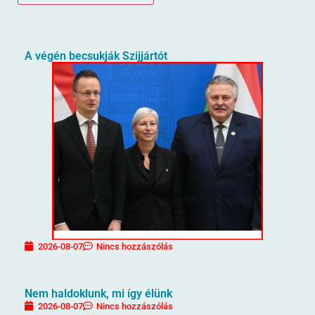
A végén becsukják Szijjártót
2026-08-07
Nincs hozzászólás
Nem haldoklunk, mi így élünk
2026-08-07
Nincs hozzászólás