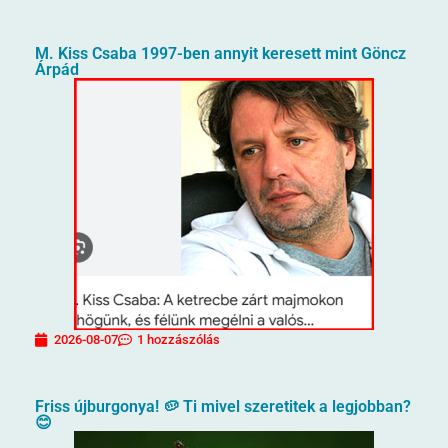
M. Kiss Csaba 1997-ben annyit keresett mint Göncz
Árpád
2026-08-07
1 hozzászólás
Friss újburgonya! 🥔 Ti mivel szeretitek a legjobban?
😊