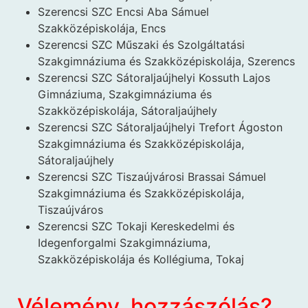
Szerencsi SZC Encsi Aba Sámuel
Szakközépiskolája, Encs
Szerencsi SZC Műszaki és Szolgáltatási
Szakgimnáziuma és Szakközépiskolája, Szerencs
Szerencsi SZC Sátoraljaújhelyi Kossuth Lajos
Gimnáziuma, Szakgimnáziuma és
Szakközépiskolája, Sátoraljaújhely
Szerencsi SZC Sátoraljaújhelyi Trefort Ágoston
Szakgimnáziuma és Szakközépiskolája,
Sátoraljaújhely
Szerencsi SZC Tiszaújvárosi Brassai Sámuel
Szakgimnáziuma és Szakközépiskolája,
Tiszaújváros
Szerencsi SZC Tokaji Kereskedelmi és
Idegenforgalmi Szakgimnáziuma,
Szakközépiskolája és Kollégiuma, Tokaj
Vélemény, hozzászólás?