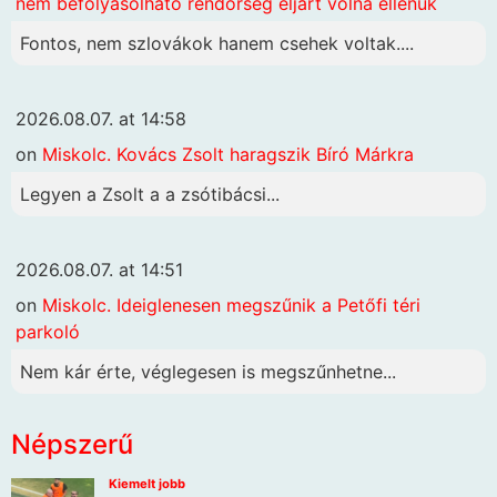
nem befolyásolható rendőrség eljárt volna ellenük
Fontos, nem szlovákok hanem csehek voltak....
2026.08.07. at 14:58
on
Miskolc. Kovács Zsolt haragszik Bíró Márkra
Legyen a Zsolt a a zsótibácsi...
2026.08.07. at 14:51
on
Miskolc. Ideiglenesen megszűnik a Petőfi téri
parkoló
Nem kár érte, véglegesen is megszűnhetne...
Népszerű