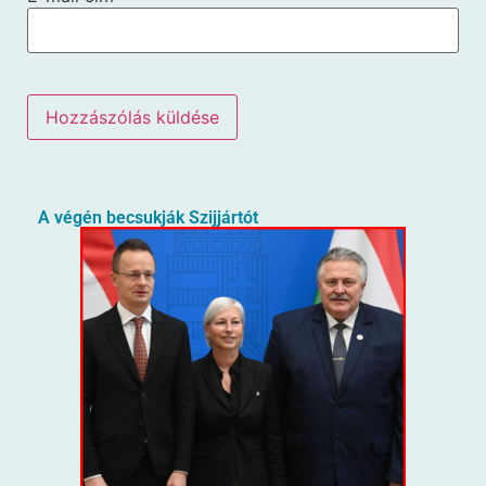
A végén becsukják Szijjártót