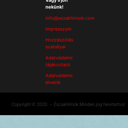
Vagy írjon
nekünk!
info@eszakhirnok.com
Impresszum
Hozzászólás
szabályai
Adatvédelmi
tájékoztató
Adatvédelmi
elveink
Copyright © 2020. – Északhírnök Minden jog fenntartva!