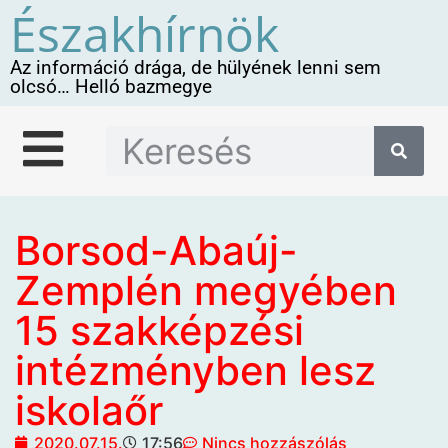
Északhírnök
Az információ drága, de hülyének lenni sem
olcsó… Helló bazmegye
Borsod-Abaúj-
Zemplén megyében
15 szakképzési
intézményben lesz
iskolaőr
2020.07.15.
17:56
Nincs hozzászólás