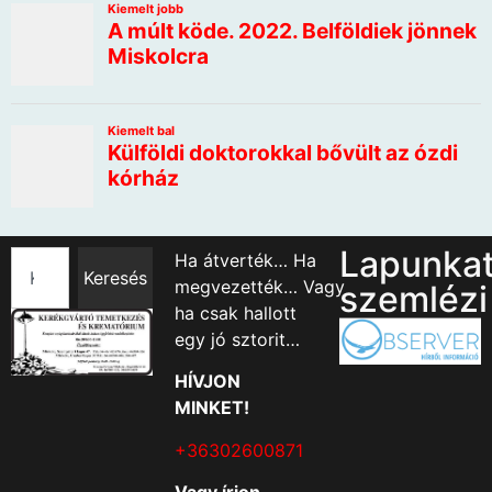
Lapunka
Ha átverték… Ha
Keresés
megvezették… Vagy
szemlézi
ha csak hallott
egy jó sztorit…
HÍVJON
MINKET!
+36302600871