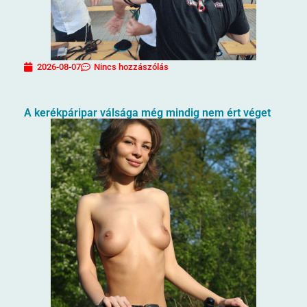
2026-08-07
Nincs hozzászólás
A kerékpáripar válsága még mindig nem ért véget