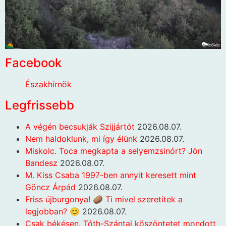
Facebook
Északhírnök
Legfrissebb
A végén becsukják Szijjártót
2026.08.07.
Nem haldoklunk, mi így élünk
2026.08.07.
Miskolc. Toca megkapta a selyemzsinórt? Jön
Bandesz
2026.08.07.
M. Kiss Csaba 1997-ben annyit keresett mint
Göncz Árpád
2026.08.07.
Friss újburgonya! 🥔 Ti mivel szeretitek a
legjobban? 😊
2026.08.07.
Csak békésen. Tóth-Szántai köszöntetet mondott