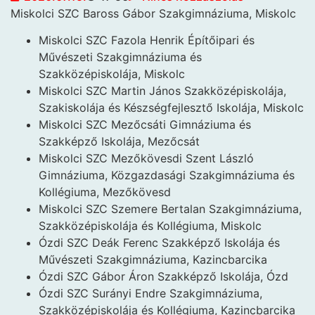
Miskolci SZC Baross
Gábor Szakgimnáziuma, Miskolc
Miskolci SZC Fazola Henrik Építőipari és
Művészeti Szakgimnáziuma és
Szakközépiskolája, Miskolc
Miskolci SZC Martin János Szakközépiskolája,
Szakiskolája és Készségfejlesztő Iskolája, Miskolc
Miskolci SZC Mezőcsáti Gimnáziuma és
Szakképző Iskolája, Mezőcsát
Miskolci SZC Mezőkövesdi Szent László
Gimnáziuma, Közgazdasági Szakgimnáziuma és
Kollégiuma, Mezőkövesd
Miskolci SZC Szemere Bertalan Szakgimnáziuma,
Szakközépiskolája és Kollégiuma, Miskolc
Ózdi SZC Deák Ferenc Szakképző Iskolája és
Művészeti Szakgimnáziuma, Kazincbarcika
Ózdi SZC Gábor Áron Szakképző Iskolája, Ózd
Ózdi SZC Surányi Endre Szakgimnáziuma,
Szakközépiskolája és Kollégiuma, Kazincbarcika