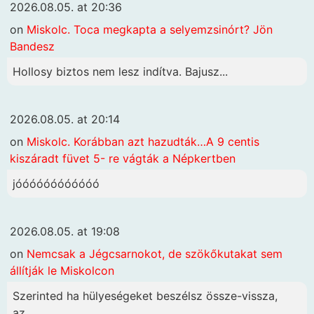
2026.08.05. at 20:36
on
Miskolc. Toca megkapta a selyemzsinórt? Jön
Bandesz
Hollosy biztos nem lesz indítva. Bajusz...
2026.08.05. at 20:14
on
Miskolc. Korábban azt hazudták…A 9 centis
kiszáradt füvet 5- re vágták a Népkertben
jóóóóóóóóóóóó
2026.08.05. at 19:08
on
Nemcsak a Jégcsarnokot, de szökőkutakat sem
állítják le Miskolcon
Szerinted ha hülyeségeket beszélsz össze-vissza,
az...