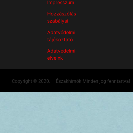
Impresszum
Hozzászólás
szabályai
Adatvédelmi
tájékoztató
Adatvédelmi
elveink
Copyright © 2020. – Északhírnök Minden jog fenntartva!