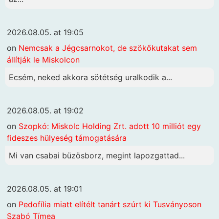
2026.08.05. at 19:05
on
Nemcsak a Jégcsarnokot, de szökőkutakat sem
állítják le Miskolcon
Ecsém, neked akkora sötétség uralkodik a...
2026.08.05. at 19:02
on
Szopkó: Miskolc Holding Zrt. adott 10 milliót egy
fideszes hülyeség támogatására
Mi van csabai büzösborz, megint lapozgattad...
2026.08.05. at 19:01
on
Pedofília miatt elítélt tanárt szúrt ki Tusványoson
Szabó Tímea