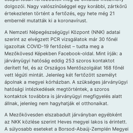
dolgozói. Nagy valószínűséggel egy korábbi, zártkörű
értekezleten történt a fertőzés, egy hete még 21
embernél mutatták ki a koronavírust.
A Nemzeti Népegészségügyi Központ (NNK) adatai
szerint az elvégzett PCR vizsgálatok már 30 főnél
igazoltak COVID-19 fertőzést – tudta meg a
Mezőkövesd Képekben Facebook-oldal. Mint írják: a
járványügyi hatóság eddig 253 szoros kontaktot
derített fel, és az Országos Mentőszolgálat 168 főnél
vett légúti mintát. Jelenleg két fertőzött személyt
ápolnak a megyei kórházban. A szükséges járványügyi
hatósági intézkedések megtörténtek, a szoros
kontaktok továbbra is járványügyi megfigyelés alatt
állnak, jelenleg nem hagyhatják el otthonaikat.
A Mezőkövesden elszabadult járványban egyébként
az NKK közlése szerint Heves megyei lakos is érintett.
A súlyosabb eseteket a Borsod-Abaúj-Zemplén Megyei