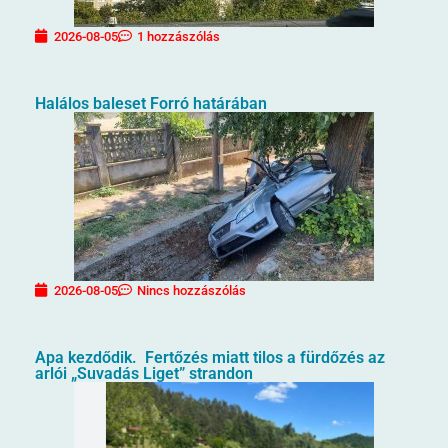
2026-08-05
1 hozzászólás
Halálos baleset Forró határában
2026-08-05
Nincs hozzászólás
Apa kezdődik. Fertőzés miatt tilos a fürdőzés az
arlói „Suvadás Liget” strandon