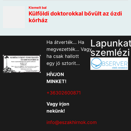
Lapunka
Ha átverték… Ha
megvezették… Vagy
szemlézi
ha csak hallott
egy jó sztorit…
HÍVJON
MINKET!
+36302600871
Vagy írjon
nekünk!
info@eszakhirnok.com