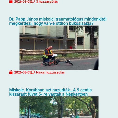
2026-08-05
3 hozzászólás
Dr. Papp János miskolci traumatológus mindenkitől
megkérdezi, hogy van-e otthon bukósisakja?
2026-08-05
Nincs hozzászólás
Miskolc. Korábban azt hazudták…A 9 centis
kiszáradt füvet 5- re vágták a Népkertben