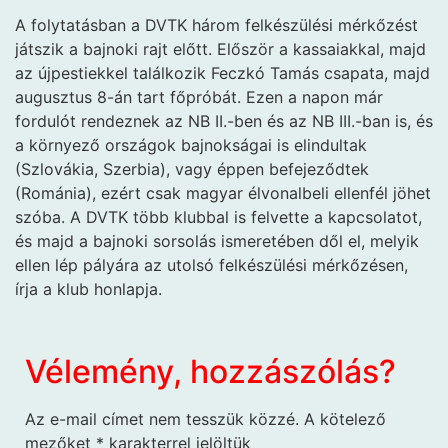
A folytatásban a DVTK három felkészülési mérkőzést
játszik a bajnoki rajt előtt. Először a kassaiakkal, majd
az újpestiekkel találkozik Feczkó Tamás csapata, majd
augusztus 8-án tart főpróbát. Ezen a napon már
fordulót rendeznek az NB II.-ben és az NB III.-ban is, és
a környező országok bajnokságai is elindultak
(Szlovákia, Szerbia), vagy éppen befejeződtek
(Románia), ezért csak magyar élvonalbeli ellenfél jöhet
szóba. A DVTK több klubbal is felvette a kapcsolatot,
és majd a bajnoki sorsolás ismeretében dől el, melyik
ellen lép pályára az utolsó felkészülési mérkőzésen,
írja a klub honlapja.
Vélemény, hozzászólás?
Az e-mail címet nem tesszük közzé.
A kötelező
mezőket
*
karakterrel jelöltük