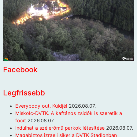
Facebook
Legfrissebb
Everybody out. Küldjél
2026.08.07.
Miskolc-DVTK. A kaftános zsidók is szeretik a
focit
2026.08.07.
Indulhat a szélerőmű parkok létesítése
2026.08.07.
Magabiztos izraeli siker a DVTK Stadionban