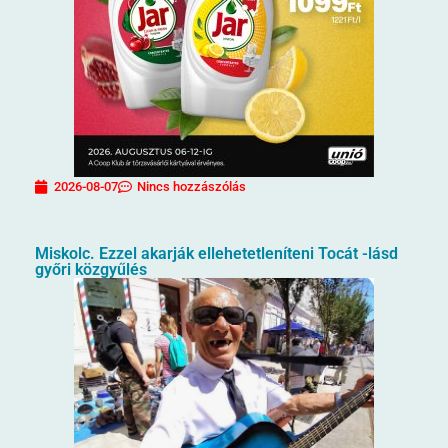
2026-08-07
Nincs hozzászólás
Miskolc. Ezzel akarják ellehetetleníteni Tocát -lásd
győri közgyűlés