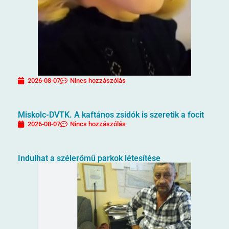
2026-08-07
Nincs hozzászólás
Miskolc-DVTK. A kaftános zsidók is szeretik a focit
2026-08-07
Nincs hozzászólás
Indulhat a szélerőmű parkok létesítése