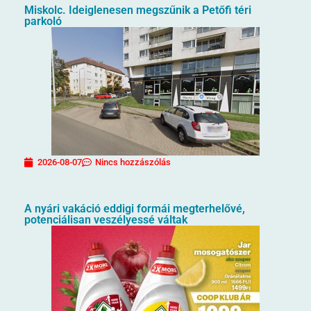
Miskolc. Ideiglenesen megszűnik a Petőfi téri
parkoló
2026-08-07
Nincs hozzászólás
A nyári vakáció eddigi formái megterhelővé,
potenciálisan veszélyessé váltak