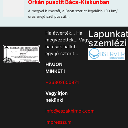
Lapunka
Ha átverték… Ha
megvezették… Vagy
szemlézi
ha csak hallott
egy jó sztorit…
HÍVJON
MINKET!
+36302600871
Vagy írjon
nekünk!
info@eszakhirnok.com
Impresszum