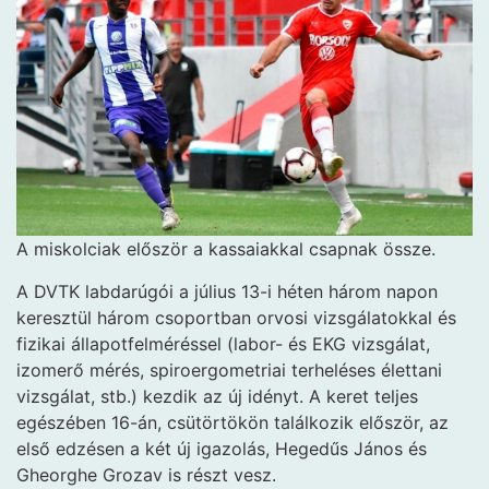
A miskolciak először
a kassaiakkal csapnak össze.
A DVTK labdarúgói a július 13-i héten három napon
keresztül három csoportban orvosi vizsgálatokkal és
fizikai állapotfelméréssel (labor- és EKG vizsgálat,
izomerő mérés, spiroergometriai terheléses élettani
vizsgálat, stb.) kezdik az új idényt. A keret teljes
egészében 16-án, csütörtökön találkozik először, az
első edzésen a két új igazolás, Hegedűs János és
Gheorghe Grozav is részt vesz.