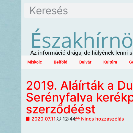
Északhírn
Az információ drága, de hülyének lenni
Miskolc
Belföld
Bulvár
Kultúra
G
2019. Aláírták a D
Serényfalva kerékp
szerződéést
2020.07.11.
12:44
Nincs hozzászólás