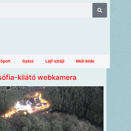
Sport
Gyász
Lájf-sztájl
Múlt köde
sófia-kilátó webkamera