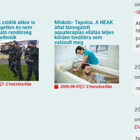
o
-l
zsídók akkor is
Miskolc- Tapolca. A NEAK
A
üggetlen és nem
által támogatott
h
ható rendőrség
aquaterápiás ellátás teljes
 ellenük
körűen továbbra sem
p
valósult meg
a
20
o
2 hozzászólás
2026-08-07
2 hozzászólás
r
20
o
DV
h