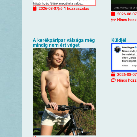
2026-08-07
1 hozzászólás
2026-08-07
Nincs hozz
A kerékpáripar válsága még
Küldjél
mindig nem ért véget
2026-08-07
Nincs hozz