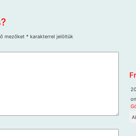
s?
ző mezőket
*
karakterrel jelöltük
F
20
o
G
A