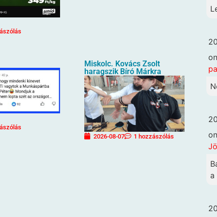
L
ászólás
20
o
Miskolc. Kovács Zsolt
pa
haragszik Bíró Márkra
N
20
ászólás
o
2026-08-07
1 hozzászólás
Jö
B
a
20