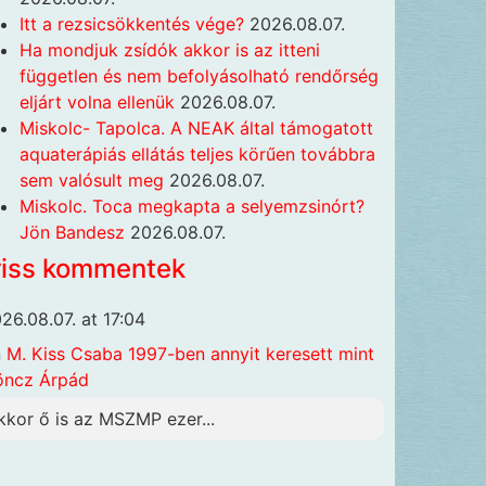
Itt a rezsicsökkentés vége?
2026.08.07.
Ha mondjuk zsídók akkor is az itteni
független és nem befolyásolható rendőrség
eljárt volna ellenük
2026.08.07.
Miskolc- Tapolca. A NEAK által támogatott
aquaterápiás ellátás teljes körűen továbbra
sem valósult meg
2026.08.07.
Miskolc. Toca megkapta a selyemzsinórt?
Jön Bandesz
2026.08.07.
riss kommentek
26.08.07. at 17:04
n
M. Kiss Csaba 1997-ben annyit keresett mint
öncz Árpád
kkor ő is az MSZMP ezer...