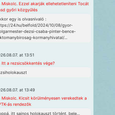
n
Miskolc. Ezzel akarják ellehetetleníteni Tocát
ásd győri közgyűlés
kkor egy is olvasnivaló :
ttps://24.hu/belfold/2024/10/08/gyor-
olgarmester-dezsi-csaba-pinter-bence-
lktomanybirosag-kormanyhivatal/...
26.08.07. at 13:51
n
Itt a rezsicsökkentés vége?
ezsiholokauszt
26.08.07. at 13:49
n
Miskolc. Kicsit körülményesen verekedtek a
TK-ás rendezők
oppá, itt sajnos holokauszt történt, bele...