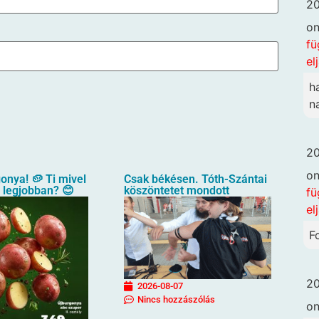
20
o
fü
el
h
n
20
o
gonya! 🥔 Ti mivel
Csak békésen. Tóth-Szántai
a legjobban? 😊
köszöntetet mondott
fü
el
F
20
2026-08-07
Nincs hozzászólás
o