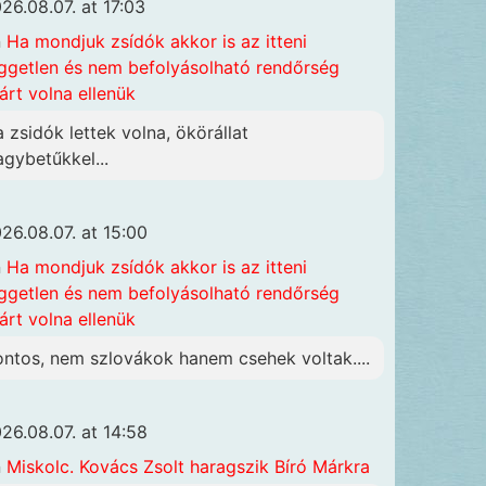
26.08.07. at 17:03
n
Ha mondjuk zsídók akkor is az itteni
ggetlen és nem befolyásolható rendőrség
járt volna ellenük
a zsidók lettek volna, ökörállat
agybetűkkel...
26.08.07. at 15:00
n
Ha mondjuk zsídók akkor is az itteni
ggetlen és nem befolyásolható rendőrség
járt volna ellenük
ontos, nem szlovákok hanem csehek voltak....
26.08.07. at 14:58
n
Miskolc. Kovács Zsolt haragszik Bíró Márkra