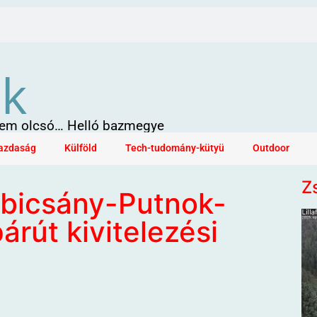
ök
 sem olcsó… Helló bazmegye
azdaság
Külföld
Tech-tudomány-kütyü
Outdoor
Z
ubicsány-Putnok-
árút kivitelezési