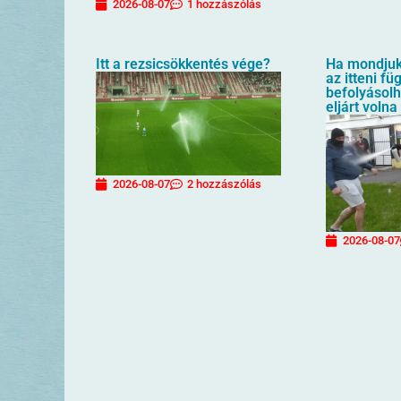
2026-08-07
1 hozzászólás
Itt a rezsicsökkentés vége?
Ha mondjuk 
az itteni f
befolyásol
eljárt volna
2026-08-07
2 hozzászólás
2026-08-07