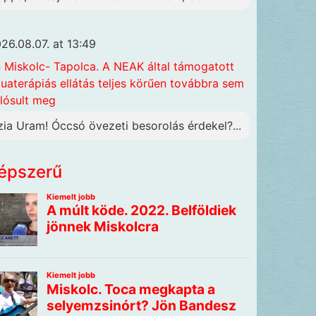
26.08.07. at 13:49
n
Miskolc- Tapolca. A NEAK által támogatott
uaterápiás ellátás teljes körűen továbbra sem
lósult meg
zia Uram! Óccsó övezeti besorolás érdekel?...
épszerű