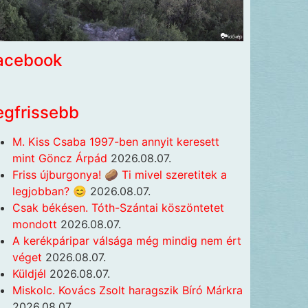
acebook
egfrissebb
M. Kiss Csaba 1997-ben annyit keresett
mint Göncz Árpád
2026.08.07.
Friss újburgonya! 🥔 Ti mivel szeretitek a
legjobban? 😊
2026.08.07.
Csak békésen. Tóth-Szántai köszöntetet
mondott
2026.08.07.
A kerékpáripar válsága még mindig nem ért
véget
2026.08.07.
Küldjél
2026.08.07.
Miskolc. Kovács Zsolt haragszik Bíró Márkra
2026.08.07.