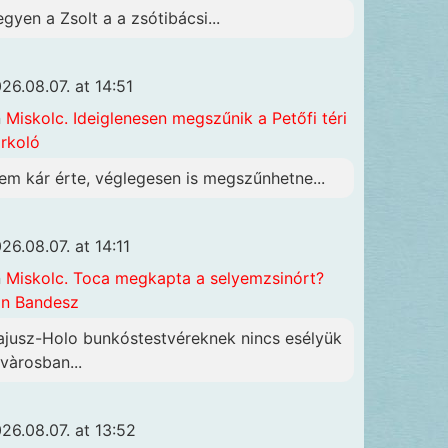
egyen a Zsolt a a zsótibácsi...
26.08.07. at 14:51
n
Miskolc. Ideiglenesen megszűnik a Petőfi téri
rkoló
em kár érte, véglegesen is megszűnhetne...
26.08.07. at 14:11
n
Miskolc. Toca megkapta a selyemzsinórt?
n Bandesz
ajusz-Holo bunkóstestvéreknek nincs esélyük
 vàrosban...
26.08.07. at 13:52