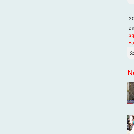
20
o
aq
va
S
N