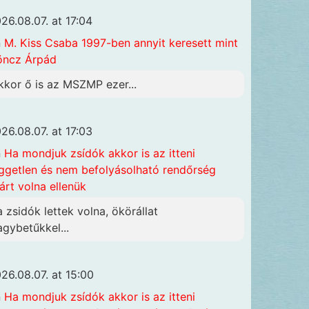
26.08.07. at 17:04
n
M. Kiss Csaba 1997-ben annyit keresett mint
öncz Árpád
kkor ő is az MSZMP ezer...
26.08.07. at 17:03
n
Ha mondjuk zsídók akkor is az itteni
ggetlen és nem befolyásolható rendőrség
járt volna ellenük
a zsidók lettek volna, ökörállat
agybetűkkel...
26.08.07. at 15:00
n
Ha mondjuk zsídók akkor is az itteni