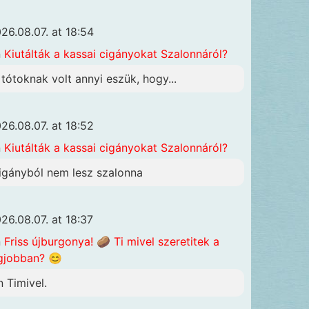
26.08.07. at 18:54
n
Kiutálták a kassai cigányokat Szalonnáról?
 tótoknak volt annyi eszük, hogy...
26.08.07. at 18:52
n
Kiutálták a kassai cigányokat Szalonnáról?
igányból nem lesz szalonna
26.08.07. at 18:37
n
Friss újburgonya! 🥔 Ti mivel szeretitek a
gjobban? 😊
n Timivel.