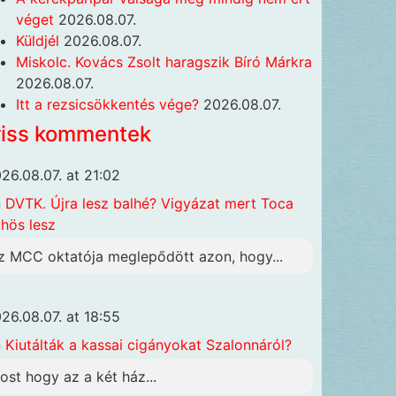
véget
2026.08.07.
Küldjél
2026.08.07.
Miskolc. Kovács Zsolt haragszik Bíró Márkra
2026.08.07.
Itt a rezsicsökkentés vége?
2026.08.07.
riss kommentek
26.08.07. at 21:02
n
DVTK. Újra lesz balhé? Vigyázat mert Toca
hös lesz
z MCC oktatója meglepődött azon, hogy...
26.08.07. at 18:55
n
Kiutálták a kassai cigányokat Szalonnáról?
ost hogy az a két ház...