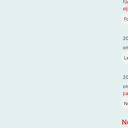
fü
el
F
20
o
L
20
o
pa
N
N