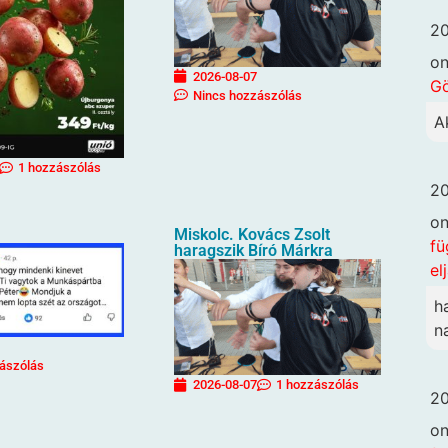
20
o
2026-08-07
G
Nincs hozzászólás
A
1 hozzászólás
20
o
Miskolc. Kovács Zsolt
fü
haragszik Bíró Márkra
el
h
n
ászólás
2026-08-07
1 hozzászólás
20
o