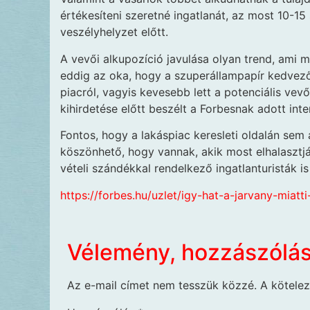
értékesíteni szeretné ingatlanát, az most 10-1
veszélyhelyzet előtt.
A vevői alkupozíció javulása olyan trend, ami m
eddig az oka, hogy a szuperállampapír kedvező 
piacról, vagyis kevesebb lett a potenciális vev
kihirdetése előtt beszélt a Forbesnak adott inte
Fontos, hogy a lakáspiac keresleti oldalán sem 
köszönhető, hogy vannak, akik most elhalasztj
vételi szándékkal rendelkező ingatlanturisták is
https://forbes.hu/uzlet/igy-hat-a-jarvany-miatt
Vélemény, hozzászólá
Az e-mail címet nem tesszük közzé.
A kötele