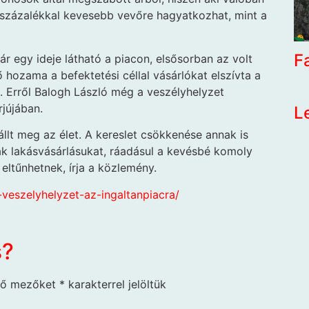
5 százalékkal kevesebb vevőre hagyatkozhat, mint a
F
ár egy ideje látható a piacon, elsősorban az volt
hozama a befektetési céllal vásárlókat elszívta a
ő. Erről Balogh László még a veszélyhelyzet
rjújában.
L
állt meg az élet. A kereslet csökkenése annak is
ák lakásvásárlásukat, ráadásul a kevésbé komoly
 eltűnhetnek, írja a közlemény.
i-veszelyhelyzet-az-ingaltanpiacra/
s?
ző mezőket
*
karakterrel jelöltük