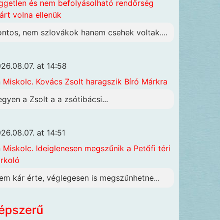
ggetlen és nem befolyásolható rendőrség
járt volna ellenük
ontos, nem szlovákok hanem csehek voltak....
26.08.07. at 14:58
n
Miskolc. Kovács Zsolt haragszik Bíró Márkra
egyen a Zsolt a a zsótibácsi...
26.08.07. at 14:51
n
Miskolc. Ideiglenesen megszűnik a Petőfi téri
rkoló
em kár érte, véglegesen is megszűnhetne...
épszerű