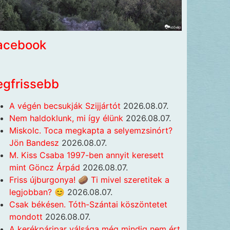
acebook
egfrissebb
A végén becsukják Szijjártót
2026.08.07.
Nem haldoklunk, mi így élünk
2026.08.07.
Miskolc. Toca megkapta a selyemzsinórt?
Jön Bandesz
2026.08.07.
M. Kiss Csaba 1997-ben annyit keresett
mint Göncz Árpád
2026.08.07.
Friss újburgonya! 🥔 Ti mivel szeretitek a
legjobban? 😊
2026.08.07.
Csak békésen. Tóth-Szántai köszöntetet
mondott
2026.08.07.
A kerékpáripar válsága még mindig nem ért