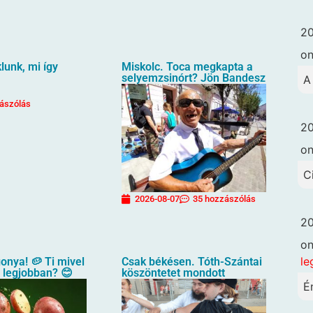
20
o
unk, mi így
Miskolc. Toca megkapta a
selyemzsinórt? Jön Bandesz
A
ászólás
20
o
C
2026-08-07
35 hozzászólás
20
o
le
gonya! 🥔 Ti mivel
Csak békésen. Tóth-Szántai
a legjobban? 😊
köszöntetet mondott
É