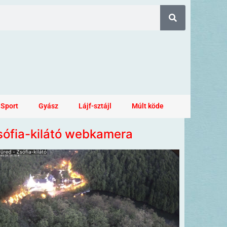
Sport
Gyász
Lájf-sztájl
Múlt köde
sófia-kilátó webkamera