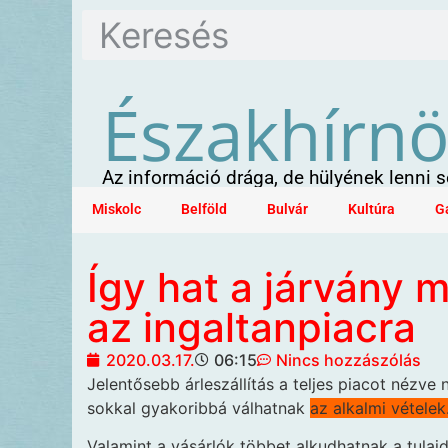
Északhírn
Az információ drága, de hülyének lenni
Miskolc
Belföld
Bulvár
Kultúra
G
Így hat a járvány m
az ingaltanpiacra
2020.03.17.
06:15
Nincs hozzászólás
Jelentősebb árleszállítás
a teljes piacot nézve
sokkal gyakoribbá válhatnak
az alkalmi vételek
Valamint a vásárlók többet alkudhatnak a tulaj