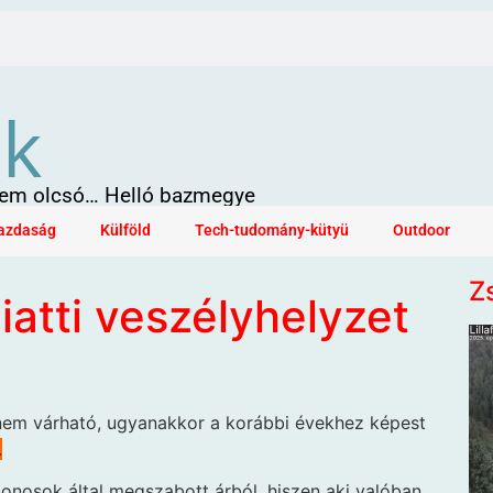
ök
 sem olcsó… Helló bazmegye
azdaság
Külföld
Tech-tudomány-kütyü
Outdoor
Z
iatti veszélyhelyzet
 nem várható, ugyanakkor a korábbi évekhez képest
.
donosok által megszabott árból, hiszen aki valóban