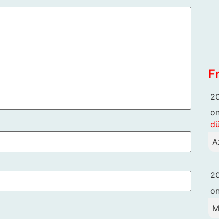
F
20
o
dü
A
20
o
M