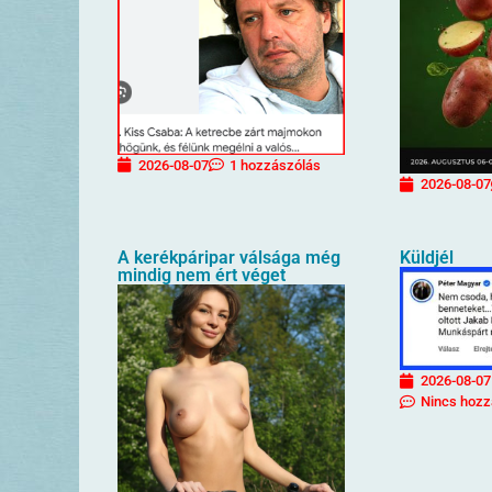
2026-08-07
1 hozzászólás
2026-08-07
A kerékpáripar válsága még
Küldjél
mindig nem ért véget
2026-08-07
Nincs hozz