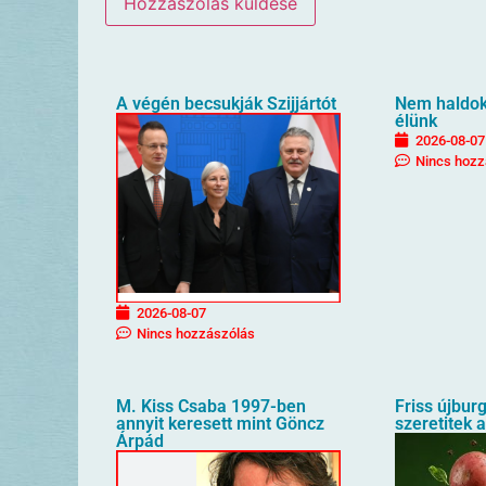
A végén becsukják Szijjártót
Nem haldokl
élünk
2026-08-07
Nincs hozz
2026-08-07
Nincs hozzászólás
M. Kiss Csaba 1997-ben
Friss újbur
annyit keresett mint Göncz
szeretitek 
Árpád