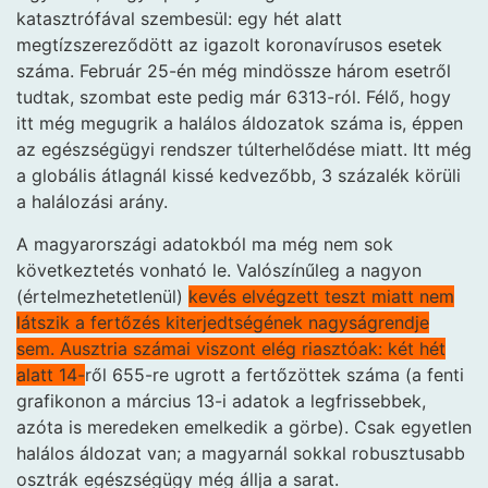
katasztrófával szembesül: egy hét alatt
megtízszereződött az igazolt koronavírusos esetek
száma. Február 25-én még mindössze három esetről
tudtak, szombat este pedig már 6313-ról. Félő, hogy
itt még megugrik a halálos áldozatok száma is, éppen
az egészségügyi rendszer túlterhelődése miatt. Itt még
a globális átlagnál kissé kedvezőbb, 3 százalék körüli
a halálozási arány.
A magyarországi adatokból ma még nem sok
következtetés vonható le. Valószínűleg a nagyon
(értelmezhetetlenül)
kevés elvégzett teszt miatt nem
látszik a fertőzés kiterjedtségének nagyságrendje
sem. Ausztria számai viszont elég riasztóak: két hét
alatt 14-
ről 655-re ugrott a fertőzöttek száma (a fenti
grafikonon a március 13-i adatok a legfrissebbek,
azóta is meredeken emelkedik a görbe). Csak egyetlen
halálos áldozat van; a magyarnál sokkal robusztusabb
osztrák egészségügy még állja a sarat.