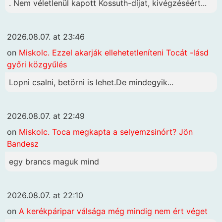
. Nem véletlenül kapott Kossuth-díjat, kivégzéséért...
2026.08.07. at 23:46
on
Miskolc. Ezzel akarják ellehetetleníteni Tocát -lásd
győri közgyűlés
Lopni csalni, betörni is lehet.De mindegyik...
2026.08.07. at 22:49
on
Miskolc. Toca megkapta a selyemzsinórt? Jön
Bandesz
egy brancs maguk mind
2026.08.07. at 22:10
on
A kerékpáripar válsága még mindig nem ért véget