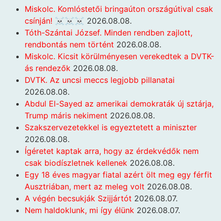
Miskolc. Komlóstetői bringaúton országútival csak
csínján! ☠️☠️☠️
2026.08.08.
Tóth-Szántai József. Minden rendben zajlott,
rendbontás nem történt
2026.08.08.
Miskolc. Kicsit körülményesen verekedtek a DVTK-
ás rendezők
2026.08.08.
DVTK. Az uncsi meccs legjobb pillanatai
2026.08.08.
Abdul El-Sayed az amerikai demokraták új sztárja,
Trump máris nekiment
2026.08.08.
Szakszervezetekkel is egyeztetett a miniszter
2026.08.08.
Ígéretet kaptak arra, hogy az érdekvédők nem
csak biodíszletnek kellenek
2026.08.08.
Egy 18 éves magyar fiatal azért ölt meg egy férfit
Ausztriában, mert az meleg volt
2026.08.08.
A végén becsukják Szijjártót
2026.08.07.
Nem haldoklunk, mi így élünk
2026.08.07.