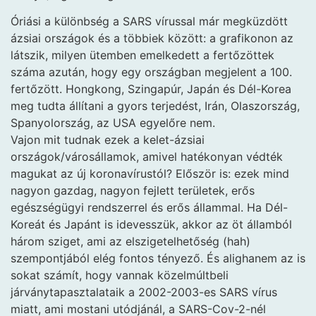
Óriási a különbség a SARS vírussal már megküzdött
ázsiai országok és a többiek között: a grafikonon az
látszik, milyen ütemben emelkedett a fertőzöttek
száma azután, hogy egy országban megjelent a 100.
fertőzött. Hongkong, Szingapúr, Japán és Dél-Korea
meg tudta állítani a gyors terjedést, Irán, Olaszország,
Spanyolország, az USA egyelőre nem.
Vajon mit tudnak ezek a kelet-ázsiai
országok/városállamok, amivel hatékonyan védték
magukat az új koronavírustól? Először is: ezek mind
nagyon gazdag, nagyon fejlett területek, erős
egészségügyi rendszerrel és erős állammal. Ha Dél-
Koreát és Japánt is idevesszük, akkor az öt államból
három sziget, ami az elszigetelhetőség (hah)
szempontjából elég fontos tényező. És alighanem az is
sokat számít, hogy vannak közelmúltbeli
járványtapasztalataik a 2002-2003-es SARS vírus
miatt, ami mostani utódjánál, a SARS-Cov-2-nél