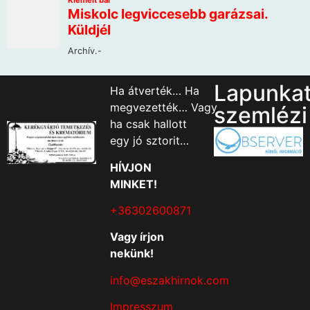
Lapunka
Ha átverték… Ha
megvezették… Vagy
szemlézi
ha csak hallott
egy jó sztorit…
HÍVJON
MINKET!
+36302600871
Vagy írjon
nekünk!
info@eszakhirnok.com
Impresszum