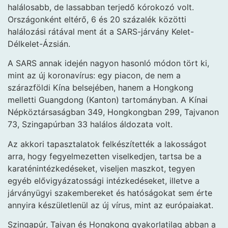
halálosabb, de lassabban terjedő kórokozó volt.
Országonként eltérő, 6 és 20 százalék közötti
halálozási rátával ment át a SARS-járvány Kelet-
Délkelet-Ázsián.
A SARS annak idején nagyon hasonló módon tört ki,
mint az új koronavírus: egy piacon, de nem a
szárazföldi Kína belsejében, hanem a Hongkong
melletti Guangdong (Kanton) tartományban. A Kínai
Népköztársaságban 349, Hongkongban 299, Tajvanon
73, Szingapúrban 33 halálos áldozata volt.
Az akkori tapasztalatok felkészítették a lakosságot
arra, hogy fegyelmezetten viselkedjen, tartsa be a
karaténintézkedéseket, viseljen maszkot, tegyen
egyéb elővigyázatossági intézkedéseket, illetve a
járványügyi szakembereket és hatóságokat sem érte
annyira készületlenül az új vírus, mint az európaiakat.
Szingapúr, Taivan és Hongkong gyakorlatilag abban a