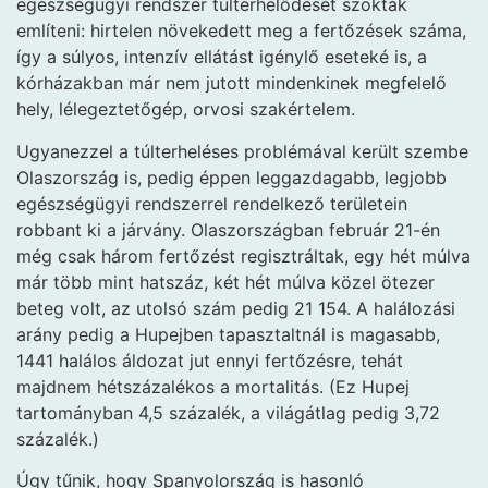
egészségügyi rendszer túlterhelődését szokták
említeni: hirtelen növekedett meg a fertőzések száma,
így a súlyos, intenzív ellátást igénylő eseteké is, a
kórházakban már nem jutott mindenkinek megfelelő
hely, lélegeztetőgép, orvosi szakértelem.
Ugyanezzel a túlterheléses problémával került szembe
Olaszország is, pedig éppen leggazdagabb, legjobb
egészségügyi rendszerrel rendelkező területein
robbant ki a járvány. Olaszországban február 21-én
még csak három fertőzést regisztráltak, egy hét múlva
már több mint hatszáz, két hét múlva közel ötezer
beteg volt, az utolsó szám pedig 21 154. A halálozási
arány pedig a Hupejben tapasztaltnál is magasabb,
1441 halálos áldozat jut ennyi fertőzésre, tehát
majdnem hétszázalékos a mortalitás. (Ez Hupej
tartományban 4,5 százalék, a világátlag pedig 3,72
százalék.)
Úgy tűnik, hogy Spanyolország is hasonló