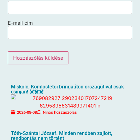
E-mail cím
Miskolc. Komlóstetői bringaúton országútival csak
csínján! ☠️☠️☠️
2026-08-08
Nincs hozzászólás
Tóth-Szántai József. Minden rendben zajlott,
rendbontás nem történt