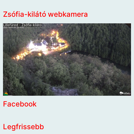
Zsófia-kilátó webkamera
Facebook
Legfrissebb