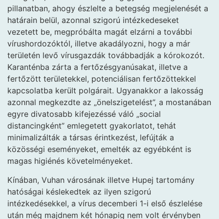
pillanatban, ahogy észlelte a betegség megjelenését a
határain belül, azonnal szigorú intézkedeseket
vezetett be, megpróbálta magát elzárni a további
vírushordozóktól, illetve akadályozni, hogy a már
területén levő vírusgazdák továbbadják a kórokozót.
Karanténba zárta a fertőzésgyanúsakat, illetve a
fertőzött területekkel, potenciálisan fertőzöttekkel
kapcsolatba került polgárait. Ugyanakkor a lakosság
azonnal megkezdte az „önelszigetelést”, a mostanában
egyre divatosabb kifejezéssé váló „social
distancingként” emlegetett gyakorlatot, tehát
minimalizálták a társas érintkezést, lefújták a
közösségi eseményeket, emelték az egyébként is
magas higiénés követelményeket.
Kínában, Vuhan városának illetve Hupej tartomány
hatóságai késlekedtek az ilyen szigorú
intézkedésekkel, a vírus decemberi 1-i első észlelése
után még majdnem két hónapig nem volt érvényben