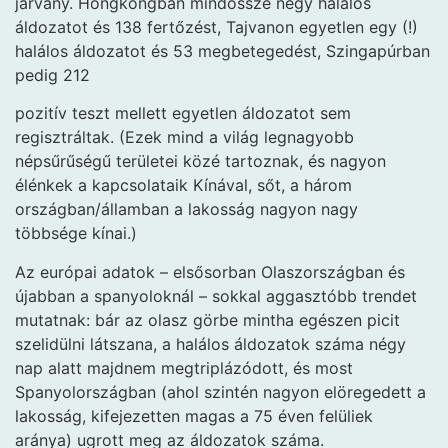
járvány. Hongkongban mindössze négy halálos
áldozatot és 138 fertőzést, Tajvanon egyetlen egy (!)
halálos áldozatot és 53 megbetegedést, Szingapúrban
pedig 212
pozitív teszt mellett egyetlen áldozatot sem
regisztráltak. (Ezek mind a világ legnagyobb
népsűrűségű területei közé tartoznak, és nagyon
élénkek a kapcsolataik Kínával, sőt, a három
országban/államban a lakosság nagyon nagy
többsége kínai.)
Az európai adatok – elsősorban Olaszországban és
újabban a spanyoloknál – sokkal aggasztóbb trendet
mutatnak: bár az olasz görbe mintha egészen picit
szelidülni látszana, a halálos áldozatok száma négy
nap alatt majdnem megtriplázódott, és most
Spanyolországban (ahol szintén nagyon elöregedett a
lakosság, kifejezetten magas a 75 éven felüliek
aránya) ugrott meg az áldozatok száma.