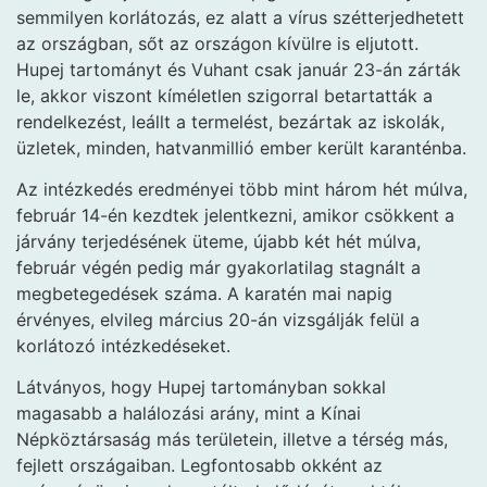
semmilyen korlátozás, ez alatt a vírus szétterjedhetett
az országban, sőt az országon kívülre is eljutott.
Hupej tartományt és Vuhant csak január 23-án zárták
le, akkor viszont kíméletlen szigorral betartatták a
rendelkezést, leállt a termelést, bezártak az iskolák,
üzletek, minden, hatvanmillió ember került karanténba.
Az intézkedés eredményei több mint három hét múlva,
február 14-én kezdtek jelentkezni, amikor csökkent a
járvány terjedésének üteme, újabb két hét múlva,
február végén pedig már gyakorlatilag stagnált a
megbetegedések száma. A karatén mai napig
érvényes, elvileg március 20-án vizsgálják felül a
korlátozó intézkedéseket.
Látványos, hogy Hupej tartományban sokkal
magasabb a halálozási arány, mint a Kínai
Népköztársaság más területein, illetve a térség más,
fejlett országaiban. Legfontosabb okként az