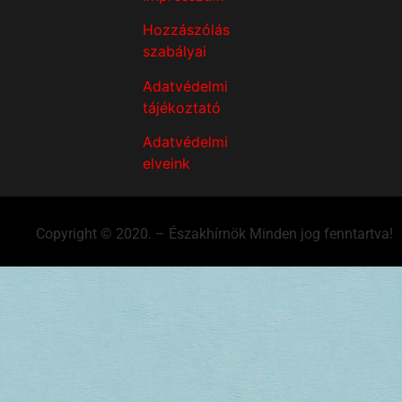
Hozzászólás
szabályai
Adatvédelmi
tájékoztató
Adatvédelmi
elveink
Copyright © 2020. – Északhírnök Minden jog fenntartva!