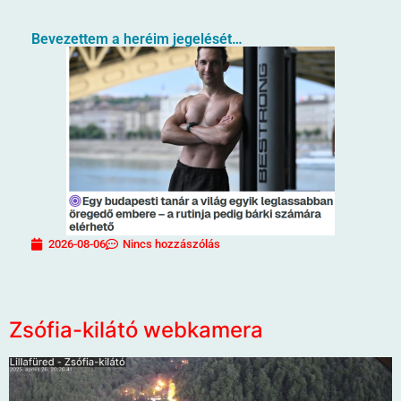
Bevezettem a heréim jegelését…
2026-08-06
Nincs hozzászólás
Zsófia-kilátó webkamera