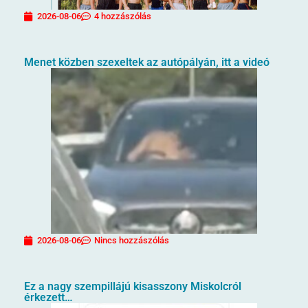
2026-08-06
4 hozzászólás
Menet közben szexeltek az autópályán, itt a videó
2026-08-06
Nincs hozzászólás
Ez a nagy szempillájú kisasszony Miskolcról
érkezett…