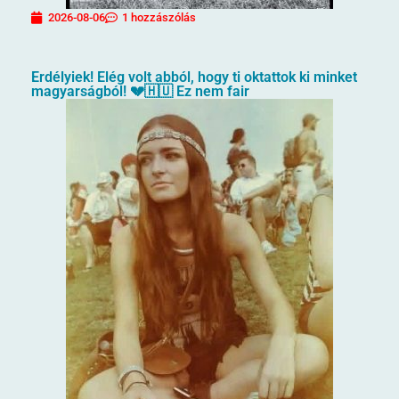
2026-08-06
1 hozzászólás
Erdélyiek! Elég volt abból, hogy ti oktattok ki minket
magyarságból! 💔🇭🇺 Ez nem fair