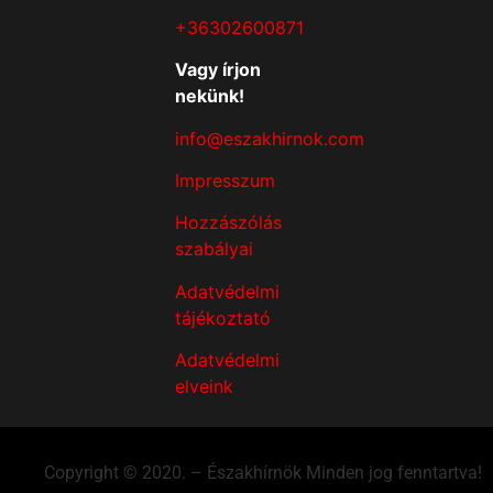
+36302600871
Vagy írjon
nekünk!
info@eszakhirnok.com
Impresszum
Hozzászólás
szabályai
Adatvédelmi
tájékoztató
Adatvédelmi
elveink
Copyright © 2020. – Északhírnök Minden jog fenntartva!