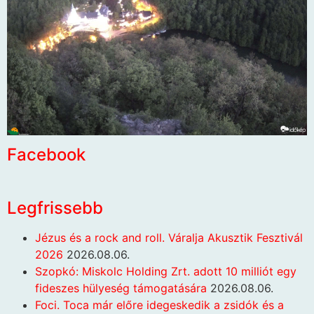
Facebook
Legfrissebb
Jézus és a rock and roll. Váralja Akusztik Fesztivál
2026
2026.08.06.
Szopkó: Miskolc Holding Zrt. adott 10 milliót egy
fideszes hülyeség támogatására
2026.08.06.
Foci. Toca már előre idegeskedik a zsidók és a