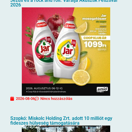
Jézus és a rock and roll. Váralja Akusztik Fesztivál
2026
2026-08-06
Nincs hozzászólás
Szopkó: Miskolc Holding Zrt. adott 10 milliót egy
fideszes hülyeség támogatására