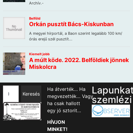
Lapunka
Ha átverték… Ha
Keresés
megvezették… Vagy
szemlézi
ha csak hallott
egy jó sztorit…
HÍVJON
MINKET!