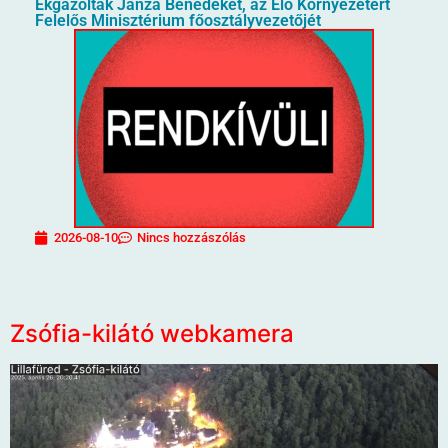
Ekgázolták Janza Benedeket, az Élő Környezetért
Felelős Minisztérium főosztályvezetőjét
2026-08-10
Nincs hozzászólás
Zsófia-kilátó webkamera