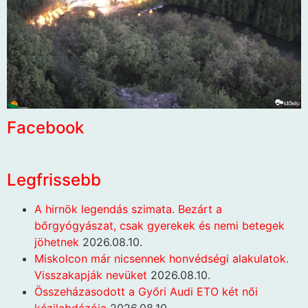
Facebook
Legfrissebb
A hirnök legendás szimata. Bezárt a
bőrgyógyászat, csak gyerekek és nemi betegek
jöhetnek
2026.08.10.
Miskolcon már nicsennek honvédségi alakulatok.
Visszakapják nevüket
2026.08.10.
Összeházasodott a Győri Audi ETO két női