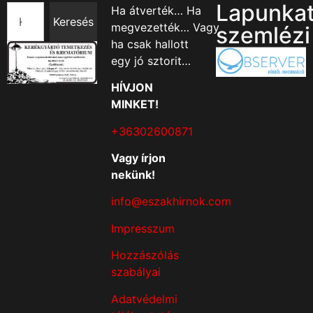
Lapunka
Ha átverték… Ha
Keresés
megvezették… Vagy
szemlézi
ha csak hallott
egy jó sztorit…
HÍVJON
MINKET!
+36302600871
Vagy írjon
nekünk!
info@eszakhirnok.com
Impresszum
Hozzászólás
szabályai
Adatvédelmi