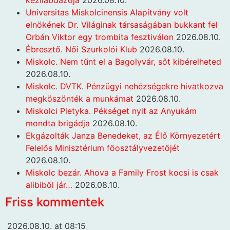
kézilabdázója
2026.08.10.
Universitas Miskolcinensis Alapítvány volt
elnökének Dr. Világinak társaságában bukkant fel
Orbán Viktor egy trombita fesztiválon
2026.08.10.
Ébresztő. Női Szurkolói Klub
2026.08.10.
Miskolc. Nem tűnt el a Bagolyvár, sőt kibérelheted
2026.08.10.
Miskolc. DVTK. Pénzügyi nehézségekre hivatkozva
megköszönték a munkámat
2026.08.10.
Miskolci Pletyka. Pékséget nyit az Anyukám
mondta brigádja
2026.08.10.
Ekgázolták Janza Benedeket, az Élő Környezetért
Felelős Minisztérium főosztályvezetőjét
2026.08.10.
Miskolc bezár. Ahova a Family Frost kocsi is csak
alibiből jár…
2026.08.10.
Friss kommentek
2026.08.10. at 08:15