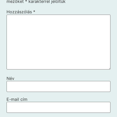
mezőket
*
karakterrel jelöltük
Hozzászólás
*
Név
E-mail cím