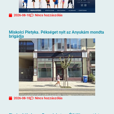
2026-08-10
Nincs hozzászólás
Miskolci Pletyka. Pékséget nyit az Anyukám mondta
brigádja
2026-08-10
Nincs hozzászólás