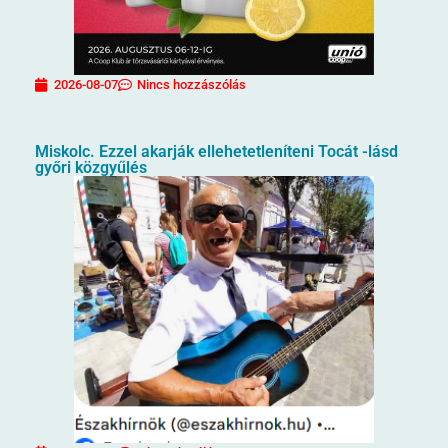
2026-08-07
Nincs hozzászólás
Miskolc. Ezzel akarják ellehetetleníteni Tocát -lásd
győri közgyűlés