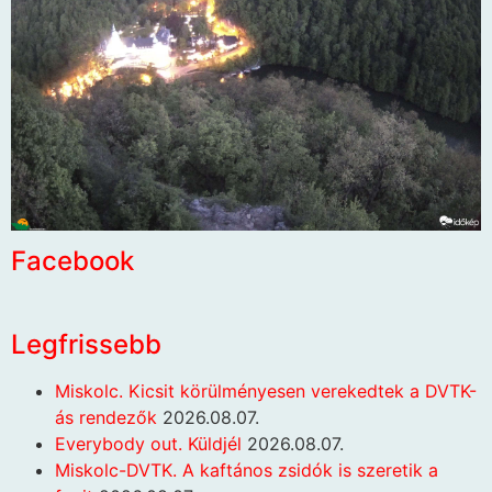
Facebook
Legfrissebb
Miskolc. Kicsit körülményesen verekedtek a DVTK-
ás rendezők
2026.08.07.
Everybody out. Küldjél
2026.08.07.
Miskolc-DVTK. A kaftános zsidók is szeretik a