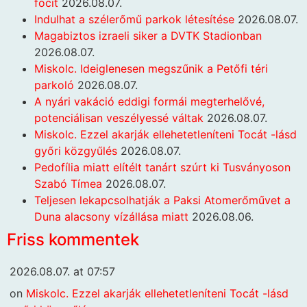
focit
2026.08.07.
Indulhat a szélerőmű parkok létesítése
2026.08.07.
Magabiztos izraeli siker a DVTK Stadionban
2026.08.07.
Miskolc. Ideiglenesen megszűnik a Petőfi téri
parkoló
2026.08.07.
A nyári vakáció eddigi formái megterhelővé,
potenciálisan veszélyessé váltak
2026.08.07.
Miskolc. Ezzel akarják ellehetetleníteni Tocát -lásd
győri közgyűlés
2026.08.07.
Pedofília miatt elítélt tanárt szúrt ki Tusványoson
Szabó Tímea
2026.08.07.
Teljesen lekapcsolhatják a Paksi Atomerőművet a
Duna alacsony vízállása miatt
2026.08.06.
Friss kommentek
2026.08.07. at 07:57
on
Miskolc. Ezzel akarják ellehetetleníteni Tocát -lásd