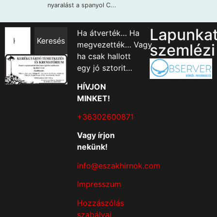
Lapunka
Ha átverték… Ha
Keresés
megvezették… Vagy
szemlézi
ha csak hallott
egy jó sztorit…
HÍVJON
MINKET!
+36302600871
Vagy írjon
nekünk!
info@eszakhirnok.com
Impresszum
Hozzászólás
szabályai