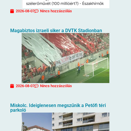
2026-08-07
Nincs hozzászólás
Magabiztos izraeli siker a DVTK Stadionban
2026-08-07
Nincs hozzászólás
Miskolc. Ideiglenesen megszűnik a Petőfi téri
parkoló