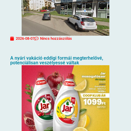
2026-08-07
Nincs hozzászólás
A nyári vakáció eddigi formái megterhelővé,
potenciálisan veszélyessé váltak