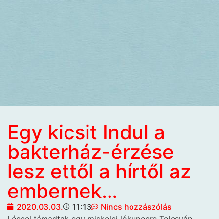
Egy kicsit Indul a
bakterház-érzése
lesz ettől a hírtől az
embernek…
2020.03.03.
11:13
Nincs hozzászólás
Léccel támadtak egy
miskolci lókupecre Tolcsván.