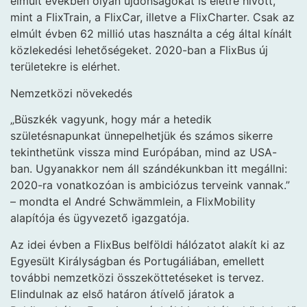
elmúlt években olyan újdonságokat is életre hívott,
mint a FlixTrain, a FlixCar, illetve a FlixCharter. Csak az
elmúlt évben 62 millió utas használta a cég által kínált
közlekedési lehetőségeket. 2020-ban a FlixBus új
területekre is elérhet.
Nemzetközi növekedés
„Büszkék vagyunk, hogy már a hetedik
születésnapunkat ünnepelhetjük és számos sikerre
tekinthetünk vissza mind Európában, mind az USA-
ban. Ugyanakkor nem áll szándékunkban itt megállni:
2020-ra vonatkozóan is ambiciózus terveink vannak.”
– mondta el André Schwämmlein, a FlixMobility
alapítója és ügyvezető igazgatója.
Az idei évben a FlixBus belföldi hálózatot alakít ki az
Egyesült Királyságban és Portugáliában, emellett
további nemzetközi összeköttetéseket is tervez.
Elindulnak az első határon átívelő járatok a