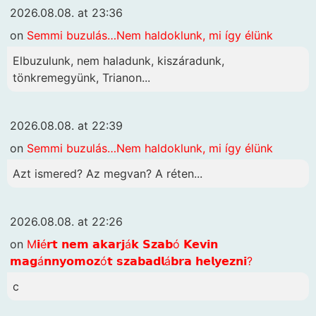
2026.08.08. at 23:36
on
Semmi buzulás…Nem haldoklunk, mi így élünk
Elbuzulunk, nem haladunk, kiszáradunk,
tönkremegyünk, Trianon...
2026.08.08. at 22:39
on
Semmi buzulás…Nem haldoklunk, mi így élünk
Azt ismered? Az megvan? A réten...
2026.08.08. at 22:26
on
M𝗶é𝗿𝘁 𝗻𝗲𝗺 𝗮𝗸𝗮𝗿𝗷á𝗸 𝗦𝘇𝗮𝗯ó 𝗞𝗲𝘃𝗶𝗻
𝗺𝗮𝗴á𝗻𝗻𝘆𝗼𝗺𝗼𝘇ó𝘁 𝘀𝘇𝗮𝗯𝗮𝗱𝗹á𝗯𝗿𝗮 𝗵𝗲𝗹𝘆𝗲𝘇𝗻𝗶?
c