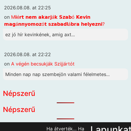
2026.08.08. at 22:25
on
M𝗶é𝗿𝘁 𝗻𝗲𝗺 𝗮𝗸𝗮𝗿𝗷á𝗸 𝗦𝘇𝗮𝗯ó 𝗞𝗲𝘃𝗶𝗻
𝗺𝗮𝗴á𝗻𝗻𝘆𝗼𝗺𝗼𝘇ó𝘁 𝘀𝘇𝗮𝗯𝗮𝗱𝗹á𝗯𝗿𝗮 𝗵𝗲𝗹𝘆𝗲𝘇𝗻𝗶?
ez jó hír kevinkének, amig axt...
2026.08.08. at 22:22
on
A végén becsukják Szijjártót
Minden nap nap szembejön valami félelmetes...
Népszerű
Népszerű
Lapunka
Ha átverték… Ha