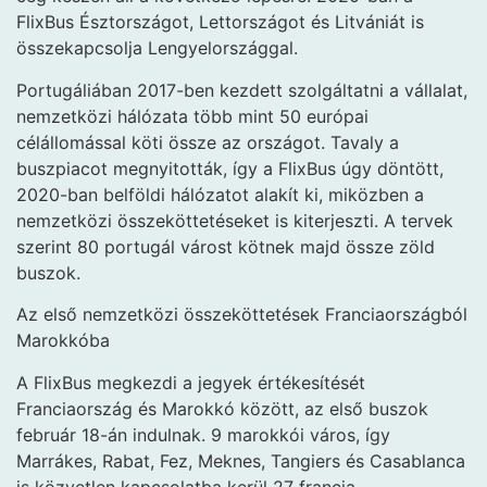
FlixBus Észtországot, Lettországot és Litvániát is
összekapcsolja Lengyelországgal.
Portugáliában 2017-ben kezdett szolgáltatni a vállalat,
nemzetközi hálózata több mint 50 európai
célállomással köti össze az országot. Tavaly a
buszpiacot megnyitották, így a FlixBus úgy döntött,
2020-ban belföldi hálózatot alakít ki, miközben a
nemzetközi összeköttetéseket is kiterjeszti. A tervek
szerint 80 portugál várost kötnek majd össze zöld
buszok.
Az első nemzetközi összeköttetések Franciaországból
Marokkóba
A FlixBus megkezdi a jegyek értékesítését
Franciaország és Marokkó között, az első buszok
február 18-án indulnak. 9 marokkói város, így
Marrákes, Rabat, Fez, Meknes, Tangiers és Casablanca
is közvetlen kapcsolatba kerül 27 francia