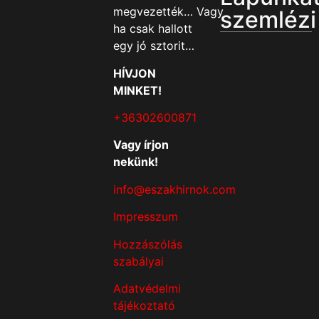
megvezették… Vagy
szemlézi
ha csak hallott
egy jó sztorit…
HÍVJON
MINKET!
+36302600871
Vagy írjon
nekünk!
info@eszakhirnok.com
Impresszum
Hozzászólás
szabályai
Adatvédelmi
tájékoztató