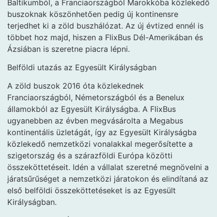
Baltikumból, a Franciaországból Marokkóba közlekedő
buszoknak köszönhetően pedig új kontinensre
terjedhet ki a zöld buszhálózat. Az új évtized ennél is
többet hoz majd, hiszen a FlixBus Dél-Amerikában és
Ázsiában is szeretne piacra lépni.
Belföldi utazás az Egyesült Királyságban
A zöld buszok 2016 óta közlekednek
Franciaországból, Németországból és a Benelux
államokból az Egyesült Királyságba. A FlixBus
ugyanebben az évben megvásárolta a Megabus
kontinentális üzletágát, így az Egyesült Királyságba
közlekedő nemzetközi vonalakkal megerősítette a
szigetország és a szárazföldi Európa közötti
összeköttetéseit. Idén a vállalat szeretné megnövelni a
járatsűrűséget a nemzetközi járatokon és elindítaná az
első belföldi összeköttetéseket is az Egyesült
Királyságban.