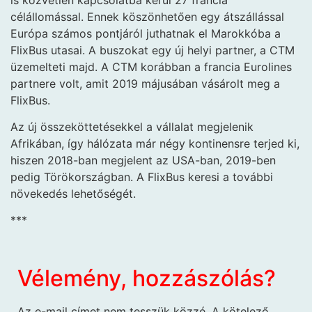
célállomással. Ennek köszönhetően egy átszállással
Európa számos pontjáról juthatnak el Marokkóba a
FlixBus utasai. A buszokat egy új helyi partner, a CTM
üzemelteti majd. A CTM korábban a francia Eurolines
partnere volt, amit 2019 májusában vásárolt meg a
FlixBus.
Az új összeköttetésekkel a vállalat megjelenik
Afrikában, így hálózata már négy kontinensre terjed ki,
hiszen 2018-ban megjelent az USA-ban, 2019-ben
pedig Törökországban. A FlixBus keresi a további
növekedés lehetőségét.
***
Vélemény, hozzászólás?
Az e-mail címet nem tesszük közzé.
A kötelező