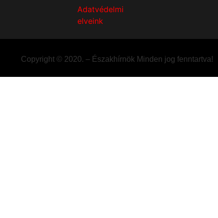
Adatvédelmi
elveink
Copyright © 2020. – Északhírnök Minden jog fenntartva!