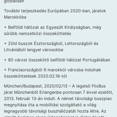
globálisan
További terjeszkedés Európában 2020-ban, járatok
Marokkóba
+ Belföldi hálózat az Egyesült Királyságban, még
sűrűbb nemzetközi összeköttetés
+ Zöld buszok Észtországból, Lettországból és
Litvániából lengyel városokba
+ 80 várost összekötő belföldi hálózat Portugáliában
+ Franciaországból 9 marokkói városba indulnak
összeköttetések 2020.02.18-tól
München/Budapest, 2020/02/13 – A legelső FlixBus
járat Münchenből Erlangenbe pontosan 7 évvel ezelőtt,
2013. február 13-án indult. A német távolsági buszpiac
megnyitása óta a mobilitási szolgáltató a világ
legnagyobb távolsági buszhálózatát hozta létre. Az