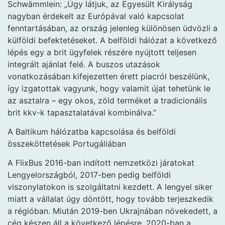
Schwämmlein: „Úgy látjuk, az Egyesült Királyság
nagyban érdekelt az Európával való kapcsolat
fenntartásában, az ország jelenleg különösen üdvözli a
külföldi befektetéseket. A belföldi hálózat a következő
lépés egy a brit ügyfelek részére nyújtott teljesen
integrált ajánlat felé. A buszos utazások
vonatkozásában kifejezetten érett piacról beszélünk,
így izgatottak vagyunk, hogy valamit újat tehetünk le
az asztalra – egy okos, zöld terméket a tradicionális
brit kkv-k tapasztalatával kombinálva.”
A Baltikum hálózatba kapcsolása és belföldi
összeköttetések Portugáliában
A FlixBus 2016-ban indított nemzetközi járatokat
Lengyelországból, 2017-ben pedig belföldi
viszonylatokon is szolgáltatni kezdett. A lengyel siker
miatt a vállalat úgy döntött, hogy tovább terjeszkedik
a régióban. Miután 2019-ben Ukrajnában növekedett, a
cég készen áll a következő lépésre. 2020-ban a