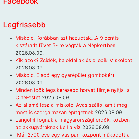
Facebook
Legfrissebb
Miskolc. Korábban azt hazudták…A 9 centis
kiszáradt füvet 5- re vágták a Népkertben
2026.08.09.
Kik azok? Zsidók, baloldaliak és ellepik Miskolcot
2026.08.09.
Miskolc. Eladó egy gyárépület gombokért
2026.08.09.
Minden idők legsikeresebb horvát filmje nyitja a
CineFestet
2026.08.09.
Az államé lesz a miskolci Avas szálló, amit még
most is szorgalmasan építgetnek
2026.08.09.
Lángolni fognak a magyarországi erdők, közben
az akkugyáraknak kell a víz
2026.08.09.
Már 2700 éve egy vasipari központ működött a