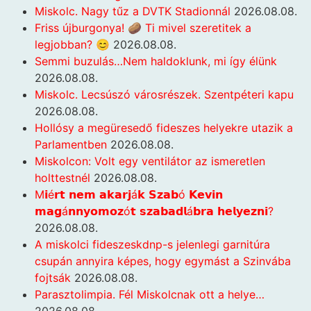
Miskolc. Nagy tűz a DVTK Stadionnál
2026.08.08.
Friss újburgonya! 🥔 Ti mivel szeretitek a
legjobban? 😊
2026.08.08.
Semmi buzulás…Nem haldoklunk, mi így élünk
2026.08.08.
Miskolc. Lecsúszó városrészek. Szentpéteri kapu
2026.08.08.
Hollósy a megüresedő fideszes helyekre utazik a
Parlamentben
2026.08.08.
Miskolcon: Volt egy ventilátor az ismeretlen
holttestnél
2026.08.08.
M𝗶é𝗿𝘁 𝗻𝗲𝗺 𝗮𝗸𝗮𝗿𝗷á𝗸 𝗦𝘇𝗮𝗯ó 𝗞𝗲𝘃𝗶𝗻
𝗺𝗮𝗴á𝗻𝗻𝘆𝗼𝗺𝗼𝘇ó𝘁 𝘀𝘇𝗮𝗯𝗮𝗱𝗹á𝗯𝗿𝗮 𝗵𝗲𝗹𝘆𝗲𝘇𝗻𝗶?
2026.08.08.
A miskolci fideszeskdnp-s jelenlegi garnitúra
csupán annyira képes, hogy egymást a Szinvába
fojtsák
2026.08.08.
Parasztolimpia. Fél Miskolcnak ott a helye…
2026.08.08.