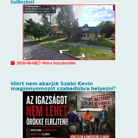
holttestnél
2026-08-08
Nincs hozzászólás
M𝗶é𝗿𝘁 𝗻𝗲𝗺 𝗮𝗸𝗮𝗿𝗷á𝗸 𝗦𝘇𝗮𝗯ó 𝗞𝗲𝘃𝗶𝗻
𝗺𝗮𝗴á𝗻𝗻𝘆𝗼𝗺𝗼𝘇ó𝘁 𝘀𝘇𝗮𝗯𝗮𝗱𝗹á𝗯𝗿𝗮 𝗵𝗲𝗹𝘆𝗲𝘇𝗻𝗶?