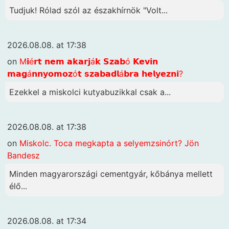
Tudjuk! Rólad szól az északhírnök "Volt...
2026.08.08. at 17:38
on
M𝗶é𝗿𝘁 𝗻𝗲𝗺 𝗮𝗸𝗮𝗿𝗷á𝗸 𝗦𝘇𝗮𝗯ó 𝗞𝗲𝘃𝗶𝗻
𝗺𝗮𝗴á𝗻𝗻𝘆𝗼𝗺𝗼𝘇ó𝘁 𝘀𝘇𝗮𝗯𝗮𝗱𝗹á𝗯𝗿𝗮 𝗵𝗲𝗹𝘆𝗲𝘇𝗻𝗶?
Ezekkel a miskolci kutyabuzikkal csak a...
2026.08.08. at 17:38
on
Miskolc. Toca megkapta a selyemzsinórt? Jön
Bandesz
Minden magyarországi cementgyár, kőbánya mellett
élő...
2026.08.08. at 17:34