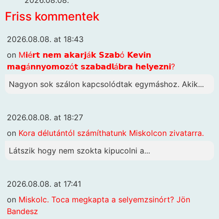
Friss kommentek
2026.08.08. at 18:43
on
M𝗶é𝗿𝘁 𝗻𝗲𝗺 𝗮𝗸𝗮𝗿𝗷á𝗸 𝗦𝘇𝗮𝗯ó 𝗞𝗲𝘃𝗶𝗻
𝗺𝗮𝗴á𝗻𝗻𝘆𝗼𝗺𝗼𝘇ó𝘁 𝘀𝘇𝗮𝗯𝗮𝗱𝗹á𝗯𝗿𝗮 𝗵𝗲𝗹𝘆𝗲𝘇𝗻𝗶?
Nagyon sok szálon kapcsolódtak egymáshoz. Akik...
2026.08.08. at 18:27
on
Kora délutántól számíthatunk Miskolcon zivatarra.
Látszik hogy nem szokta kipucolni a...
2026.08.08. at 17:41
on
Miskolc. Toca megkapta a selyemzsinórt? Jön
Bandesz