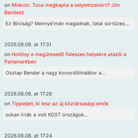
on
Miskolc. Toca megkapta a selyemzsinórt? Jön
Bandesz
Ez Bíróság? Mennyé'mán magadnak, tatai sortűzes....
2026.08.08. at 17:31
on
Hollósy a megüresedő fideszes helyekre utazik a
Parlamentben
Osztap Bender a nagy kooordíiiiináátor a...
2026.08.08. at 17:26
on
Tippeljen, ki lesz az új köztársasági elnök
sokan írták a volt KGST országok...
2026.08.08. at 17:24