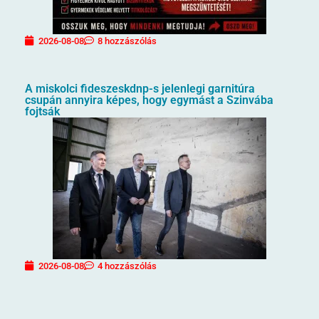
2026-08-08
8 hozzászólás
A miskolci fideszeskdnp-s jelenlegi garnitúra
csupán annyira képes, hogy egymást a Szinvába
fojtsák
2026-08-08
4 hozzászólás