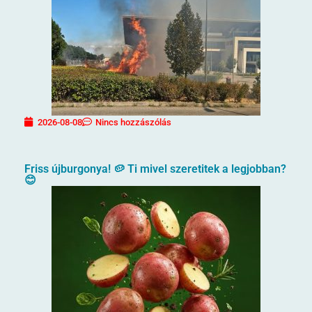
2026-08-08
Nincs hozzászólás
Friss újburgonya! 🥔 Ti mivel szeretitek a legjobban?
😊