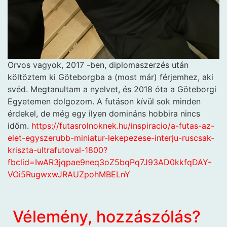
Orvos vagyok, 2017
-ben, diplomaszerzés után
költöztem ki Göteborgba a (most már) férjemhez, aki
svéd. Megtanultam a nyelvet, és 2018 óta a Göteborgi
Egyetemen dolgozom. A futáson kívül sok minden
érdekel, de még egy ilyen domináns hobbira nincs
időm.
https://futasrolnoknek.hu/inspiracio/a-futas-az-
elet-egyszerubb-miniatur-lekepezese-interju-ruscsak-
kriszta-ultrafutoval-1800?
fbclid=IwAR3jqpae9neq3oZ5bqPq7J93AD0kkfqDAY-
VOi5RugwxwJRAUZpohMBELnY
Vélemény, hozzászólás?