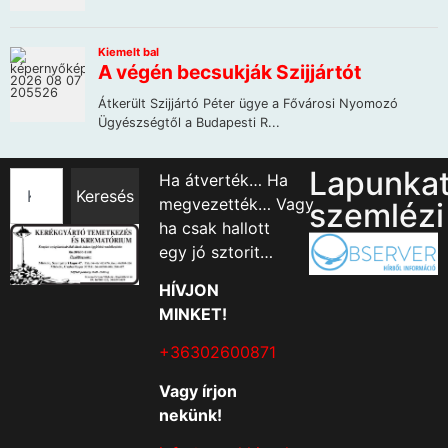
Lapunka
Ha átverték… Ha
Keresés
megvezették… Vagy
szemlézi
ha csak hallott
egy jó sztorit…
HÍVJON
MINKET!
+36302600871
Vagy írjon
nekünk!