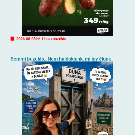
2026-08-08
1 hozzászólás
Semmi buzulás…Nem haldoklunk, mi így élünk