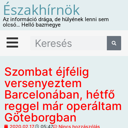
Északhírnök
Az információ drága, de hülyének lenni sem
olcsó… Helló bazmegye
Szombat éjfélig
versenyeztem
Barcelonában, hétfő
reggel már operáltam
Göteborgban
2020.02.17.
05:47
Nincs hozzászólás