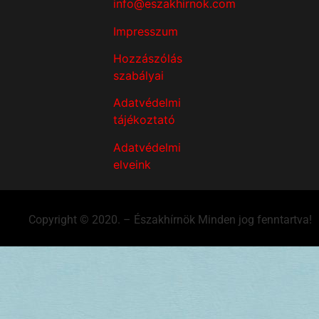
info@eszakhirnok.com
Impresszum
Hozzászólás
szabályai
Adatvédelmi
tájékoztató
Adatvédelmi
elveink
Copyright © 2020. – Északhírnök Minden jog fenntartva!