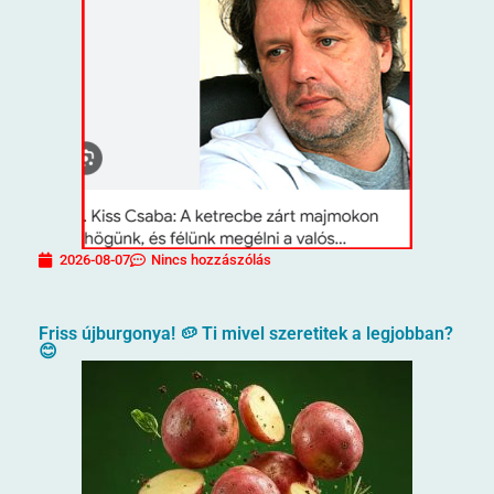
2026-08-07
Nincs hozzászólás
Friss újburgonya! 🥔 Ti mivel szeretitek a legjobban?
😊