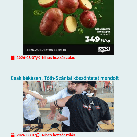
2026-08-07
Nincs hozzászólás
Csak békésen. Tóth-Szántai köszöntetet mondott
2026-08-07
Nincs hozzászólás