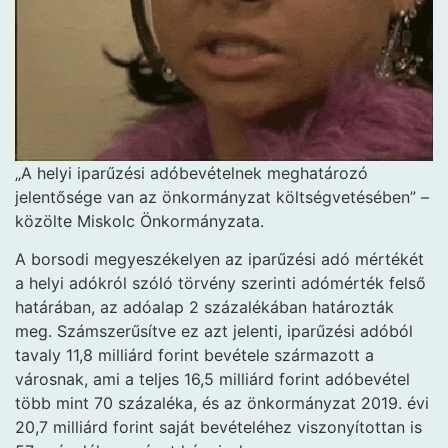
„A helyi iparűzési
adóbevételnek meghatározó
jelentősége van az önkormányzat költségvetésében” –
közölte Miskolc Önkormányzata.
A borsodi megyeszékelyen az iparűzési adó mértékét
a helyi adókról szóló törvény szerinti adómérték felső
határában, az adóalap 2 százalékában határozták
meg. Számszerűsítve ez azt jelenti, iparűzési adóból
tavaly 11,8 milliárd forint bevétele származott a
városnak, ami a teljes 16,5 milliárd forint adóbevétel
több mint 70 százaléka, és az önkormányzat 2019. évi
20,7 milliárd forint saját bevételéhez viszonyítottan is