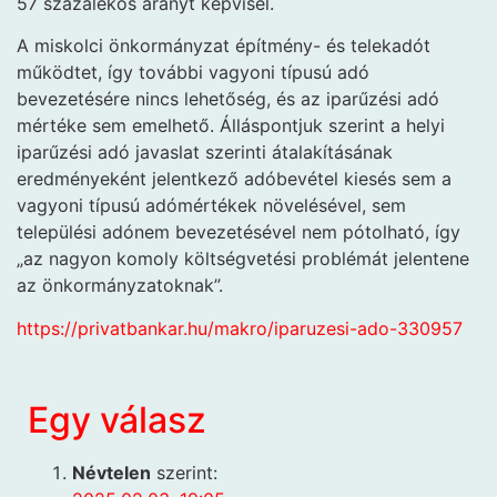
57 százalékos arányt képvisel.
A miskolci önkormányzat építmény- és telekadót
működtet, így további vagyoni típusú adó
bevezetésére nincs lehetőség, és az iparűzési adó
mértéke sem emelhető. Álláspontjuk szerint a helyi
iparűzési adó javaslat szerinti átalakításának
eredményeként jelentkező adóbevétel kiesés sem a
vagyoni típusú adómértékek növelésével, sem
települési adónem bevezetésével nem pótolható, így
„az nagyon komoly költségvetési problémát jelentene
az önkormányzatoknak”.
https://privatbankar.hu/makro/iparuzesi-ado-330957
Egy válasz
Névtelen
szerint: