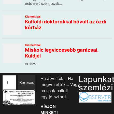
Lapunka
Ha átverték… Ha
Keresés
megvezették… Vagy
szemlézi
ha csak hallott
egy jó sztorit…
HÍVJON
MINKET!