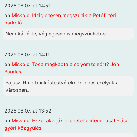
2026.08.07. at 14:51
on
Miskolc. Ideiglenesen megszűnik a Petőfi téri
parkoló
Nem kár érte, véglegesen is megszűnhetne...
2026.08.07. at 14:11
on
Miskolc. Toca megkapta a selyemzsinórt? Jön
Bandesz
Bajusz-Holo bunkóstestvéreknek nincs esélyük a
vàrosban...
2026.08.07. at 13:52
on
Miskolc. Ezzel akarják ellehetetleníteni Tocát -lásd
győri közgyűlés