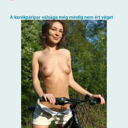
A kerékpáripar válsága még mindig nem ért véget