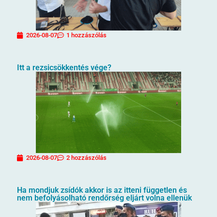
2026-08-07
1 hozzászólás
Itt a rezsicsökkentés vége?
2026-08-07
2 hozzászólás
Ha mondjuk zsídók akkor is az itteni független és
nem befolyásolható rendőrség eljárt volna ellenük