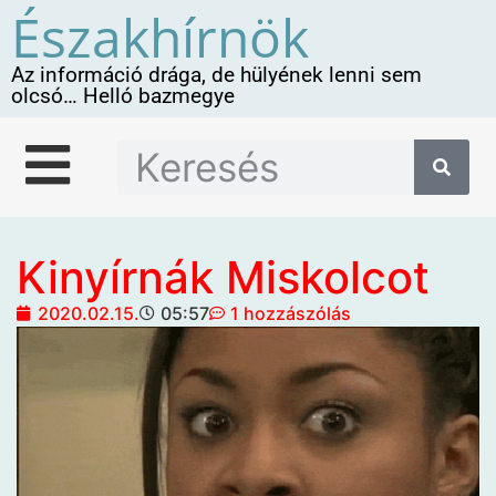
Északhírnök
Az információ drága, de hülyének lenni sem
olcsó… Helló bazmegye
Kinyírnák Miskolcot
2020.02.15.
05:57
1 hozzászólás