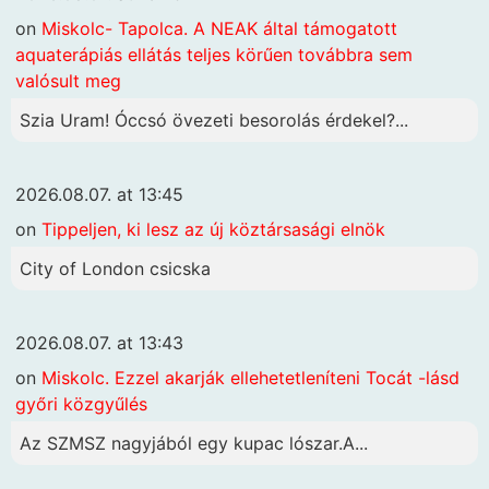
on
Miskolc- Tapolca. A NEAK által támogatott
aquaterápiás ellátás teljes körűen továbbra sem
valósult meg
Szia Uram! Óccsó övezeti besorolás érdekel?...
2026.08.07. at 13:45
on
Tippeljen, ki lesz az új köztársasági elnök
City of London csicska
2026.08.07. at 13:43
on
Miskolc. Ezzel akarják ellehetetleníteni Tocát -lásd
győri közgyűlés
Az SZMSZ nagyjából egy kupac lószar.A...