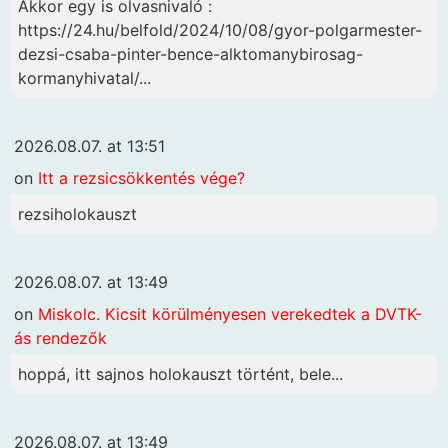
Akkor egy is olvasnivaló :
https://24.hu/belfold/2024/10/08/gyor-polgarmester-
dezsi-csaba-pinter-bence-alktomanybirosag-
kormanyhivatal/...
2026.08.07. at 13:51
on
Itt a rezsicsökkentés vége?
rezsiholokauszt
2026.08.07. at 13:49
on
Miskolc. Kicsit körülményesen verekedtek a DVTK-
ás rendezők
hoppá, itt sajnos holokauszt történt, bele...
2026.08.07. at 13:49