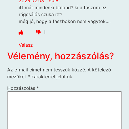
2025.02.03. 19:05
itt már mindenki bolond? ki a faszom ez
rágcsálós szuka itt?
még jó, hogy a faszbokon nem vagytok….
1
Válasz
Vélemény, hozzászólás?
Az e-mail címet nem tesszük közzé.
A kötelező
mezőket
*
karakterrel jelöltük
Hozzászólás
*