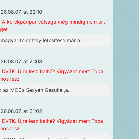
26.08.07. at 22:10
n
A kerékpáripar válsága még mindig nem ért
get
 magyar telephely létesítése már a...
26.08.07. at 21:08
n
DVTK. Újra lesz balhé? Vigyázat mert Toca
hös lesz
z az MCCs Sexyén Gézuka ,a...
26.08.07. at 21:02
n
DVTK. Újra lesz balhé? Vigyázat mert Toca
hös lesz