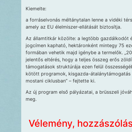
Kiemelte:
a forráselvonás méltánytalan lenne a vidéki t
amely az EU élelmiszer-ellátását biztosítja.
Az államtitkár közölte: a legtöbb gazdálkodót 
jogcímen kapható, hektáronként mintegy 75 eze
formában vehetik majd igénybe a termelők. „201
jelentős eltérés, hogy a teljes összeg erős zöldí
támogatások struktúrája ezen felül összességé
kötött programok, kisgazda-átalánytámogatás v
mostani ciklusban” – fejtette ki.
Az új program első pályázatai, a brüsszeli jó
meg.
Vélemény, hozzászólá