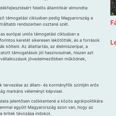
kfejlesztésért felelős államtitkár elmondta:
kező támogatási ciklusban pedig Magyarország a
F
ntráltabb rendszerben osztaná szét.
as európai uniós támogatási ciklusban a
forintos keretét sikeresen lekötötték, és a források
L
 költeni. Az állattartás, az élelmiszeripar, a
atott támogatások jól hasznosulnak, hiszen azt
a vállalkozások jövedelmezőbben működnek,
k tervezése az állam- és kormányfők szintjén erős
zág markáns véleményt képvisel.
slata jelentősen csökkentené a közös agrárpolitikára
állammal együtt Magyarország azon van, hogy az
a britek távozása indokol.