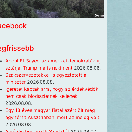
acebook
egfrissebb
Abdul El-Sayed az amerikai demokraták új
sztárja, Trump máris nekiment
2026.08.08.
Szakszervezetekkel is egyeztetett a
miniszter
2026.08.08.
Ígéretet kaptak arra, hogy az érdekvédők
nem csak biodíszletnek kellenek
2026.08.08.
Egy 18 éves magyar fiatal azért ölt meg
egy férfit Ausztriában, mert az meleg volt
2026.08.08.
A végén becsukják Szijjártót
2026.08.07.