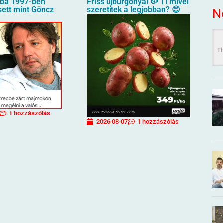
aba 1997-ben
Friss újburgonya! 🥔 Ti mivel
sett mint Göncz
szeretitek a legjobban? 😊
N
1 hozzászólás
2026-08-07
1 hozzászólás