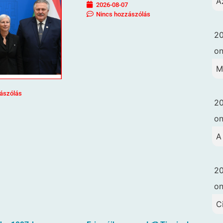
A
2026-08-07
Nincs hozzászólás
20
o
M
ászólás
20
o
A
20
o
C