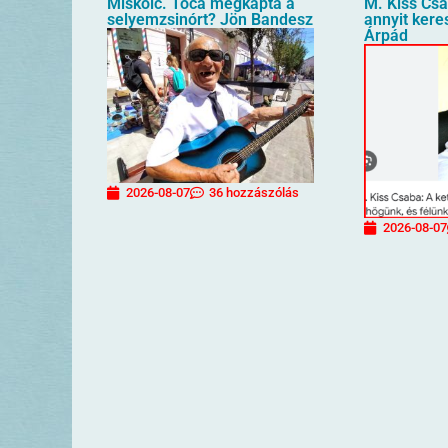
Miskolc. Toca megkapta a
M. Kiss Cs
selyemzsinórt? Jön Bandesz
annyit kere
Árpád
2026-08-07
36 hozzászólás
2026-08-07