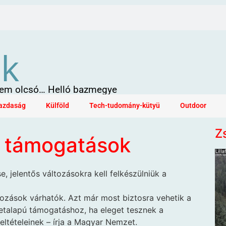
ök
 sem olcsó… Helló bazmegye
azdaság
Külföld
Tech-tudomány-kütyü
Outdoor
Z
s támogatások
e, jelentős változásokra kell felkészülniük a
tozások várhatók. Azt már most biztosra vehetik a
letalapú támogatáshoz, ha eleget tesznek a
ltételeinek – írja a Magyar Nemzet.