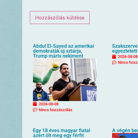
Abdul El-Sayed az amerikai
Szakszervez
demokraták új sztárja,
egyeztetett
Trump máris nekiment
2026-08-08
Nincs hozz
2026-08-08
Nincs hozzászólás
Egy 18 éves magyar fiatal
A végén bec
azért ölt meg egy férfit