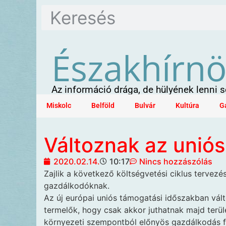
Északhírn
Az információ drága, de hülyének lenni
Miskolc
Belföld
Bulvár
Kultúra
G
Változnak az unió
2020.02.14.
10:17
Nincs hozzászólás
Zajlik a következő költségvetési
ciklus tervezés
gazdálkodóknak.
Az új európai uniós támogatási időszakban vál
termelők, hogy csak akkor juthatnak majd terü
környezeti szempontból előnyös gazdálkodás fe