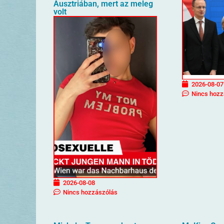
Ausztriában, mert az meleg
volt
2026-08-07
Nincs hozz
2026-08-08
Nincs hozzászólás