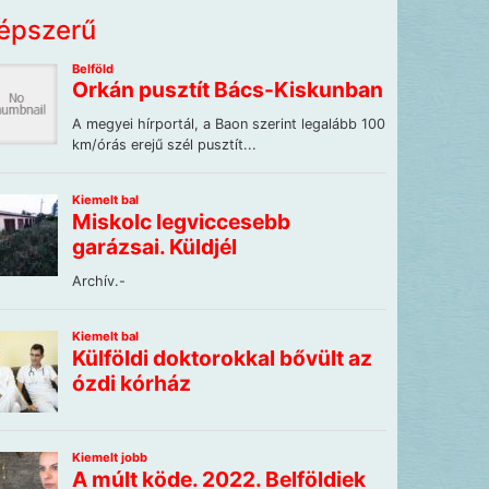
épszerű