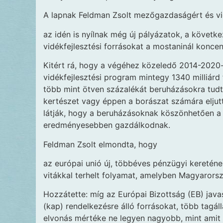
A lapnak Feldman Zsolt mezőgazdaságért és vidé
az idén is nyílnak még új pályázatok, a követ
vidékfejlesztési forrásokat a mostaninál konce
Kitért rá, hogy a végéhez közeledő 2014-2020-
vidékfejlesztési program mintegy 1340 milliárd 
több mint ötven százalékát beruházásokra tudták
kertészet vagy éppen a borászat számára eljutt
látják, hogy a beruházásoknak köszönhetően 
eredményesebben gazdálkodnak.
Feldman Zsolt elmondta, hogy
az európai unió új, többéves pénzügyi kereténe
vitákkal terhelt folyamat, amelyben Magyarors
Hozzátette: míg az Európai Bizottság (EB) java
(kap) rendelkezésre álló forrásokat, több tag
elvonás mértéke ne legyen nagyobb, mint amit 