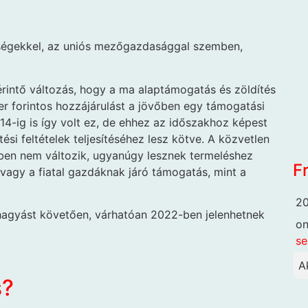
érségekkel, az uniós mezőgazdasággal szemben,
érintő változás, hogy a ma alaptámogatás és zöldítés
r forintos hozzájárulást a jövőben egy támogatási
4-ig is így volt ez, de ehhez az időszakhoz képest
tési feltételek teljesítéséhez lesz kötve. A közvetlen
ben nem változik, ugyanúgy lesznek termeléshez
F
agy a fiatal gazdáknak járó támogatás, mint a
20
váhagyást követően, várhatóan 2022-ben jelenhetnek
o
se
A
s?