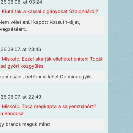
26.08.08. at 03:24
n
Kiutálták a kassai cigányokat Szalonnáról?
 Nem véletlenül kapott Kossuth-díjat,
ivégzéséért...
26.08.07. at 23:46
n
Miskolc. Ezzel akarják ellehetetleníteni Tocát
ásd győri közgyűlés
opni csalni, betörni is lehet.De mindegyik...
26.08.07. at 22:49
n
Miskolc. Toca megkapta a selyemzsinórt?
n Bandesz
gy brancs maguk mind