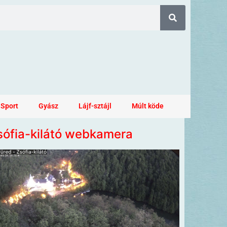
Sport
Gyász
Lájf-sztájl
Múlt köde
sófia-kilátó webkamera