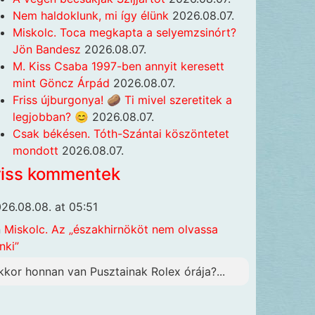
Nem haldoklunk, mi így élünk
2026.08.07.
Miskolc. Toca megkapta a selyemzsinórt?
Jön Bandesz
2026.08.07.
M. Kiss Csaba 1997-ben annyit keresett
mint Göncz Árpád
2026.08.07.
Friss újburgonya! 🥔 Ti mivel szeretitek a
legjobban? 😊
2026.08.07.
Csak békésen. Tóth-Szántai köszöntetet
mondott
2026.08.07.
riss kommentek
26.08.08. at 05:51
n
Miskolc. Az „északhirnököt nem olvassa
nki”
kkor honnan van Pusztainak Rolex órája?...