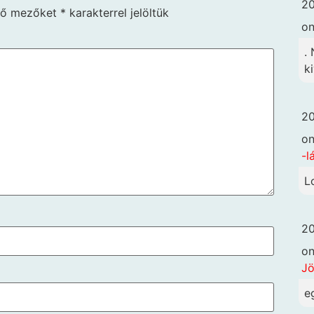
20
ző mezőket
*
karakterrel jelöltük
o
.
k
20
o
-l
L
20
o
Jö
e