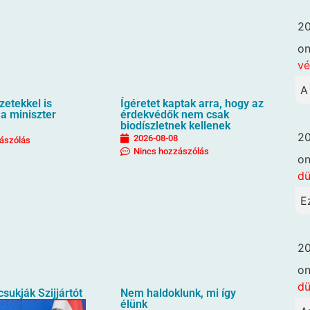
20
o
vé
A
etekkel is
Ígéretet kaptak arra, hogy az
 a miniszter
érdekvédők nem csak
biodíszletnek kellenek
20
2026-08-08
ászólás
Nincs hozzászólás
o
dü
E
20
o
dü
sukják Szijjártót
Nem haldoklunk, mi így
élünk