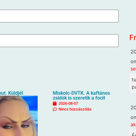
F
20
o
se
t
p
ut. Küldjél
Miskolc-DVTK. A kaftános
zsidók is szeretik a focit
2026-08-07
20
Nincs hozzászólás
o
ak
É