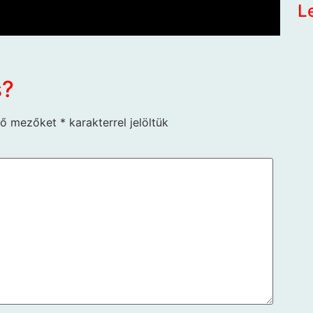
L
s?
ző mezőket
*
karakterrel jelöltük