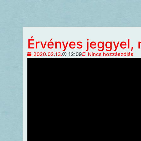
Érvényes jeggyel,
2020.02.13.
12:09
Nincs hozzászólás