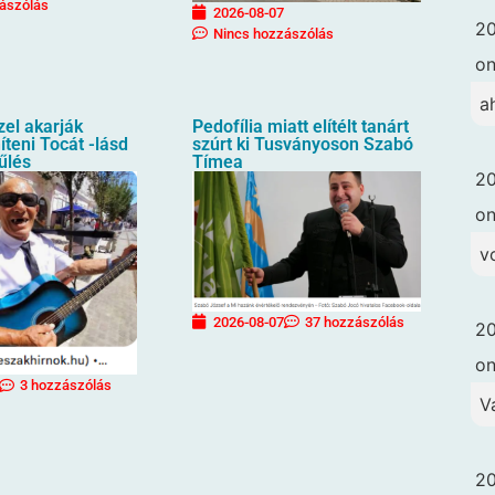
ászólás
2026-08-07
20
Nincs hozzászólás
o
a
zel akarják
Pedofília miatt elítélt tanárt
íteni Tocát -lásd
szúrt ki Tusványoson Szabó
űlés
Tímea
20
o
vo
2026-08-07
37 hozzászólás
20
o
3 hozzászólás
V
20