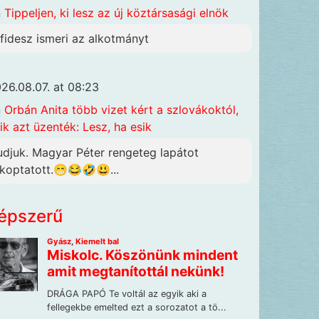
n
Tippeljen, ki lesz az új köztársasági elnök
 fidesz ismeri az alkotmányt
26.08.07. at 08:23
n
Orbán Anita több vizet kért a szlovákoktól,
ik azt üzenték: Lesz, ha esik
udjuk. Magyar Péter rengeteg lapátot
lkoptatott.😁😂🤣😃...
épszerű