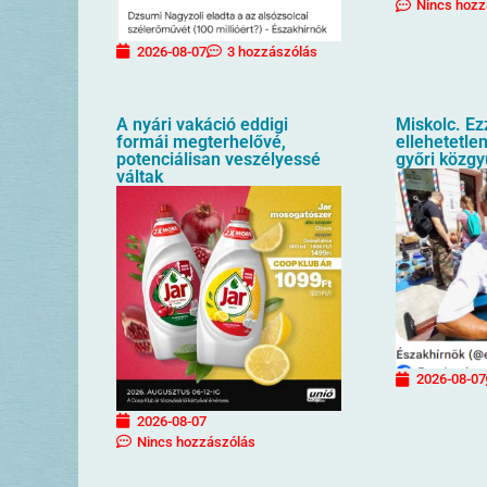
Nincs hozz
2026-08-07
3 hozzászólás
A nyári vakáció eddigi
Miskolc. Ez
formái megterhelővé,
ellehetetlen
potenciálisan veszélyessé
győri közgy
váltak
2026-08-07
2026-08-07
Nincs hozzászólás