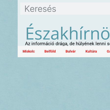
Északhírn
Az információ drága, de hülyének lenni
Miskolc
Belföld
Bulvár
Kultúra
G