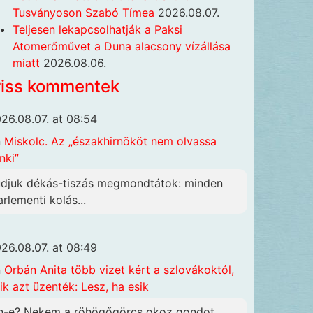
Tusványoson Szabó Tímea
2026.08.07.
Teljesen lekapcsolhatják a Paksi
Atomerőművet a Duna alacsony vízállása
miatt
2026.08.06.
riss kommentek
26.08.07. at 08:54
n
Miskolc. Az „északhirnököt nem olvassa
nki”
udjuk dékás-tiszás megmondtátok: minden
arlementi kolás...
26.08.07. at 08:49
n
Orbán Anita több vizet kért a szlovákoktól,
ik azt üzenték: Lesz, ha esik
n-e? Nekem a röhögőgörcs okoz gondot,...