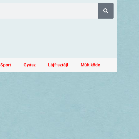
Sport
Gyász
Lájf-sztájl
Múlt köde