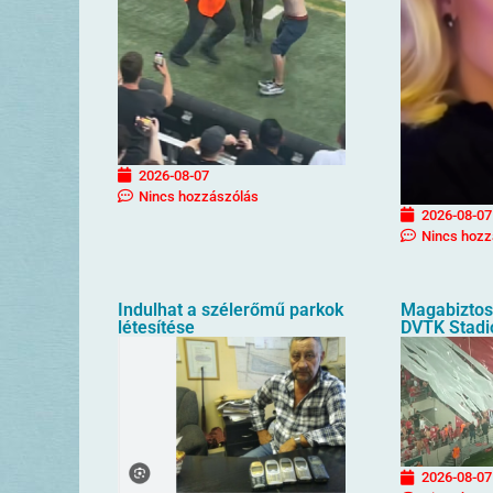
2026-08-07
Nincs hozzászólás
2026-08-07
Nincs hozz
Indulhat a szélerőmű parkok
Magabiztos 
létesítése
DVTK Stad
2026-08-07