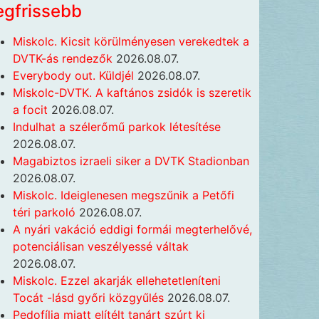
egfrissebb
Miskolc. Kicsit körülményesen verekedtek a
DVTK-ás rendezők
2026.08.07.
Everybody out. Küldjél
2026.08.07.
Miskolc-DVTK. A kaftános zsidók is szeretik
a focit
2026.08.07.
Indulhat a szélerőmű parkok létesítése
2026.08.07.
Magabiztos izraeli siker a DVTK Stadionban
2026.08.07.
Miskolc. Ideiglenesen megszűnik a Petőfi
téri parkoló
2026.08.07.
A nyári vakáció eddigi formái megterhelővé,
potenciálisan veszélyessé váltak
2026.08.07.
Miskolc. Ezzel akarják ellehetetleníteni
Tocát -lásd győri közgyűlés
2026.08.07.
Pedofília miatt elítélt tanárt szúrt ki