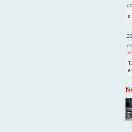
o
a
20
o
ak
T
e
N