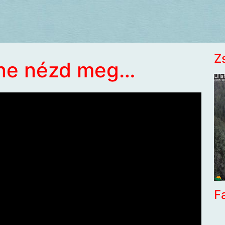
Z
 ne nézd meg…
F