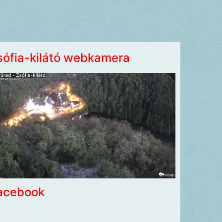
sófia-kilátó webkamera
acebook