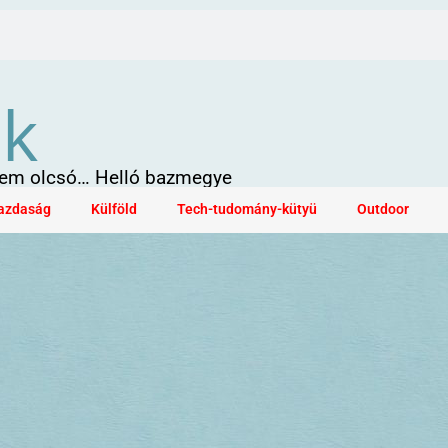
ök
 sem olcsó… Helló bazmegye
azdaság
Külföld
Tech-tudomány-kütyü
Outdoor