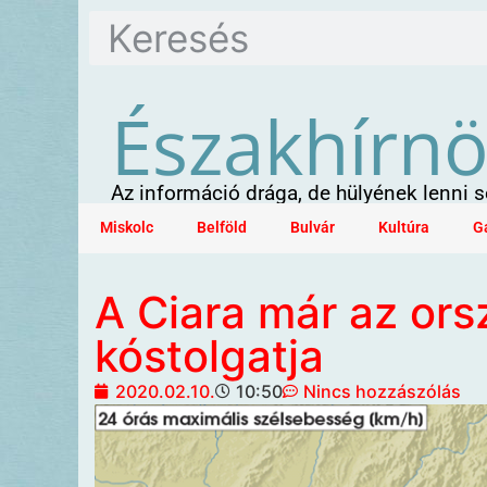
Északhírn
Az információ drága, de hülyének lenni
Miskolc
Belföld
Bulvár
Kultúra
G
A Ciara már az ors
kóstolgatja
2020.02.10.
10:50
Nincs hozzászólás