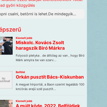
ásd győri közgyűlés
opni csalni, betörni is lehet.De mindegyik...
épszerű