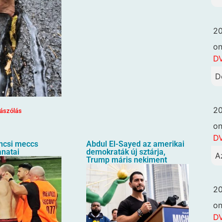
20
o
DV
D
20
ászólás
o
DV
ncsi meccs
Abdul El-Sayed az amerikai
anatai
demokraták új sztárja,
A
Trump máris nekiment
20
o
DV