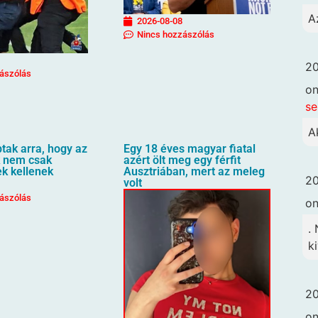
A
2026-08-08
Nincs hozzászólás
20
ászólás
o
se
A
ptak arra, hogy az
Egy 18 éves magyar fiatal
 nem csak
azért ölt meg egy férfit
ek kellenek
Ausztriában, mert az meleg
20
volt
ászólás
o
.
k
20
o