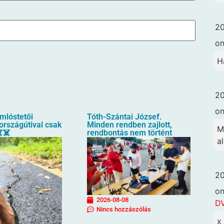
20
o
H
20
o
mlóstetői
Tóth-Szántai József.
országútival csak
Minden rendben zajlott,
M
️☠️
rendbontás nem történt
a
20
o
2026-08-08
DV
Nincs hozzászólás
x