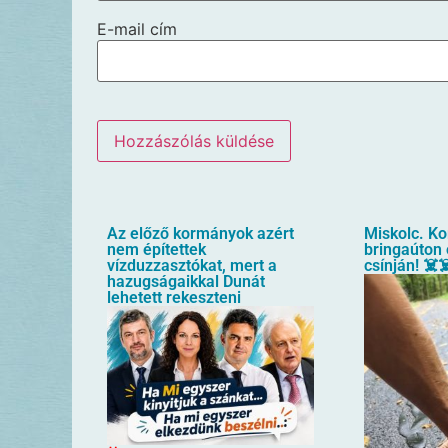
E-mail cím
Az előző kormányok azért
Miskolc. Ko
nem építettek
bringaúton 
vízduzzasztókat, mert a
csínján! ☠️☠
hazugságaikkal Dunát
lehetett rekeszteni