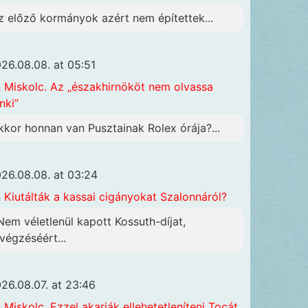
z előző kormányok azért nem építettek...
26.08.08. at 05:51
n
Miskolc. Az „északhirnököt nem olvassa
nki”
kkor honnan van Pusztainak Rolex órája?...
26.08.08. at 03:24
n
Kiutálták a kassai cigányokat Szalonnáról?
 Nem véletlenül kapott Kossuth-díjat,
ivégzéséért...
26.08.07. at 23:46
n
Miskolc. Ezzel akarják ellehetetleníteni Tocát