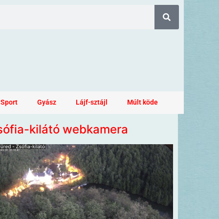
Sport
Gyász
Lájf-sztájl
Múlt köde
sófia-kilátó webkamera