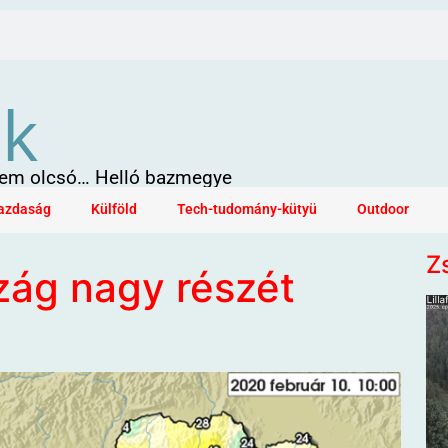
ök
 sem olcsó… Helló bazmegye
azdaság
Külföld
Tech-tudomány-kütyü
Outdoor
Z
zág nagy részét