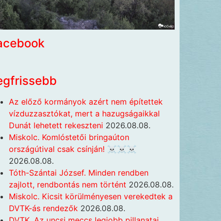
acebook
egfrissebb
Az előző kormányok azért nem építettek
vízduzzasztókat, mert a hazugságaikkal
Dunát lehetett rekeszteni
2026.08.08.
Miskolc. Komlóstetői bringaúton
országútival csak csínján! ☠️☠️☠️
2026.08.08.
Tóth-Szántai József. Minden rendben
zajlott, rendbontás nem történt
2026.08.08.
Miskolc. Kicsit körülményesen verekedtek a
DVTK-ás rendezők
2026.08.08.
DVTK. Az uncsi meccs legjobb pillanatai