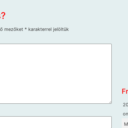
s?
ző mezőket
*
karakterrel jelöltük
F
20
o
M