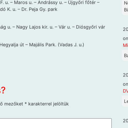
 F. u. – Maros u. – Andrássy u. – Újgyőri főtér –
N
dó K. u. – Dr. Peja Gy. park
B
g u. – Nagy Lajos kir. u. – Vár u. – Diósgyőri vár
20
o
Hegyalja út – Majális Park. (Vadas J. u.)
Mi
B
20
o
s?
DV
L
ző mezőket
*
karakterrel jelöltük
20