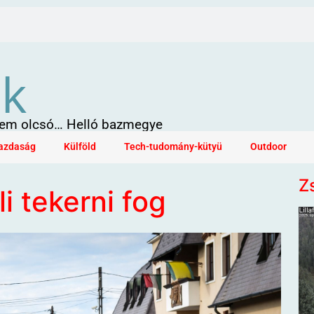
ök
 sem olcsó… Helló bazmegye
azdaság
Külföld
Tech-tudomány-kütyü
Outdoor
Z
i tekerni fog