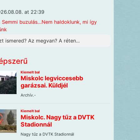
26.08.08. at 22:39
n
Semmi buzulás…Nem haldoklunk, mi így
ünk
zt ismered? Az megvan? A réten...
épszerű