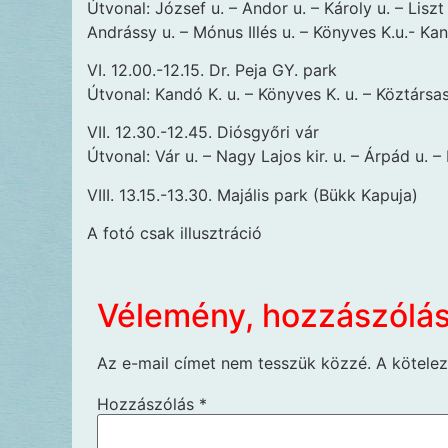
Útvonal: József u. – Andor u. – Károly u. – Liszt
Andrássy u. – Mónus Illés u. – Könyves K.u.- Kan
VI. 12.00.-12.15. Dr. Peja GY. park
Útvonal: Kandó K. u. – Könyves K. u. – Köztársasá
VII. 12.30.-12.45. Diósgyőri vár
Útvonal: Vár u. – Nagy Lajos kir. u. – Árpád u. – 
VIII. 13.15.-13.30. Majális park (Bükk Kapuja)
A fotó csak illusztráció
Vélemény, hozzászólá
Az e-mail címet nem tesszük közzé.
A kötele
Hozzászólás
*