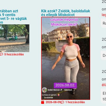
20
o
orábban azt
Kik azok? Zsidók, baloldaliak
le
 9 centis
és ellepik Miskolcot
üvet 5- re vágták
en
R
20
o
5 hozzászólás
D
20
o
él
E
t
2026-08-09
1 hozzászólás