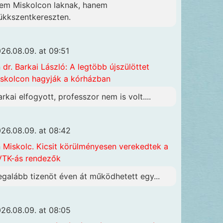
em Miskolcon laknak, hanem
ükkszentkereszten.
26.08.09. at 09:51
n
dr. Barkai László: A legtöbb újszülöttet
skolcon hagyják a kórházban
arkai elfogyott, professzor nem is volt....
26.08.09. at 08:42
n
Miskolc. Kicsit körülményesen verekedtek a
TK-ás rendezők
egalább tizenöt éven át működhetett egy...
26.08.09. at 08:05