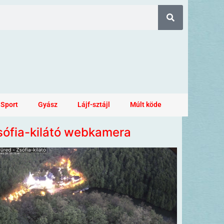
Sport
Gyász
Lájf-sztájl
Múlt köde
sófia-kilátó webkamera