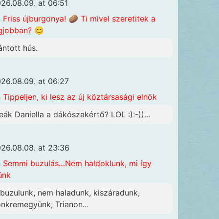
26.08.09. at 06:51
n
Friss újburgonya! 🥔 Ti mivel szeretitek a
gjobban? 😊
ántott hús.
26.08.09. at 06:27
n
Tippeljen, ki lesz az új köztársasági elnök
eák Daniella a dákószakértő? LOL :):-))...
26.08.08. at 23:36
n
Semmi buzulás…Nem haldoklunk, mi így
ünk
lbuzulunk, nem haladunk, kiszáradunk,
önkremegyünk, Trianon...