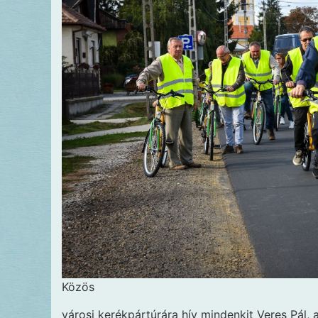
Közös
városi kerékpártúrára hív mindenkit Veres Pál, 