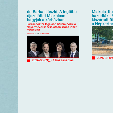
dr. Barkai László: A legtöbb
Miskolc. K
újszülöttet Miskolcon
hazudták…A
hagyják a kórházban
kiszáradt f
a Népkertb
2026-08-09
2026-08-09
1 hozzászólás