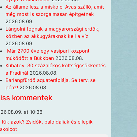
Az államé lesz a miskolci Avas szálló, amit
még most is szorgalmasan építgetnek
2026.08.09.
Lángolni fognak a magyarországi erdők,
közben az akkugyáraknak kell a víz
2026.08.09.
Már 2700 éve egy vasipari központ
működött a Bükkben
2026.08.08.
Kubatov: 30 százalékos költségcsökkentés
a Fradinál
2026.08.08.
Barlangfürdő aquaterápiája. Se terv, se
pénz!
2026.08.08.
riss kommentek
26.08.09. at 10:38
n
Kik azok? Zsidók, baloldaliak és ellepik
skolcot