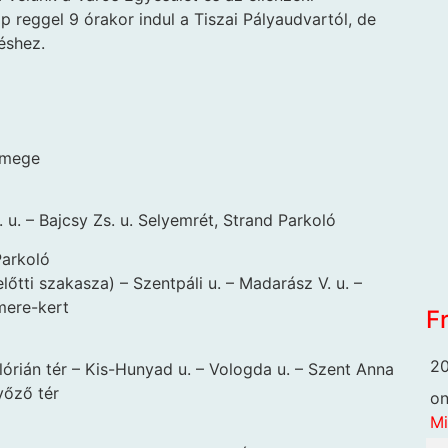
p reggel 9 órakor indul a Tiszai Pályaudvartól, de
éshez.
semege
G. u. – Bajcsy Zs. u. Selyemrét, Strand Parkoló
Parkoló
lőtti szakasza) – Szentpáli u. – Madarász V. u. –
emere-kert
F
20
lórián tér – Kis-Hunyad u. – Vologda u. – Szent Anna
yőző tér
o
Mi