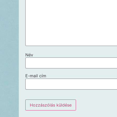
Név
E-mail cím