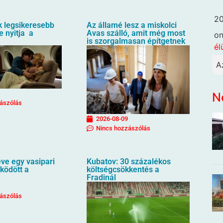
20
k legsikeresebb
Az államé lesz a miskolci
e nyitja a
Avas szálló, amit még most
o
is szorgalmasan építgetnek
él
A
N
ászólás
2026-08-09
Nincs hozzászólás
ve egy vasipari
Kubatov: 30 százalékos
ködött a
költségcsökkentés a
Fradinál
ászólás