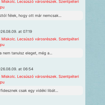
n
Miskolc. Lecsúszó városrészek. Szentpéteri
apu
Attól félek, hogy ott már nemcsak...
26.08.09. at 07:19
n
Miskolc. Lecsúszó városrészek. Szentpéteri
apu
a nem tanulsz eleget, még a...
26.08.09. at 06:54
n
Miskolc. Lecsúszó városrészek. Szentpéteri
apu
 fidesznek csak egy vidéki libát...