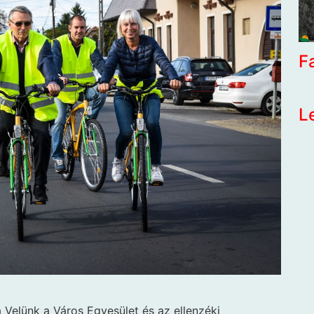
F
L
a Velünk a Város Egyesület és az ellenzéki