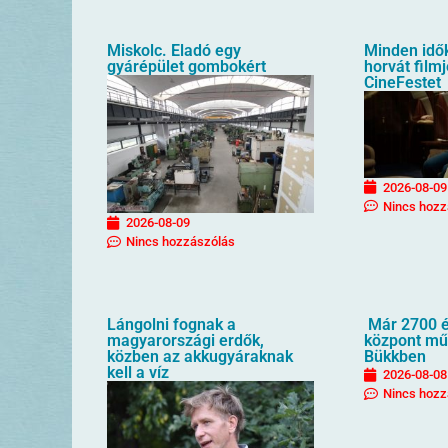
Miskolc. Eladó egy
Minden idő
gyárépület gombokért
horvát filmj
CineFestet
2026-08-09
Nincs hozz
2026-08-09
Nincs hozzászólás
Lángolni fognak a
Már 2700 é
magyarországi erdők,
központ mű
közben az akkugyáraknak
Bükkben
kell a víz
2026-08-08
Nincs hozz