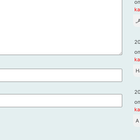
o
k
„
20
o
k
H
20
o
k
A