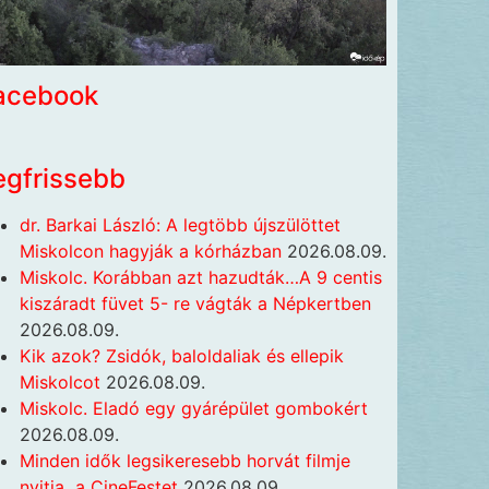
acebook
egfrissebb
dr. Barkai László: A legtöbb újszülöttet
Miskolcon hagyják a kórházban
2026.08.09.
Miskolc. Korábban azt hazudták…A 9 centis
kiszáradt füvet 5- re vágták a Népkertben
2026.08.09.
Kik azok? Zsidók, baloldaliak és ellepik
Miskolcot
2026.08.09.
Miskolc. Eladó egy gyárépület gombokért
2026.08.09.
Minden idők legsikeresebb horvát filmje
nyitja a CineFestet
2026.08.09.