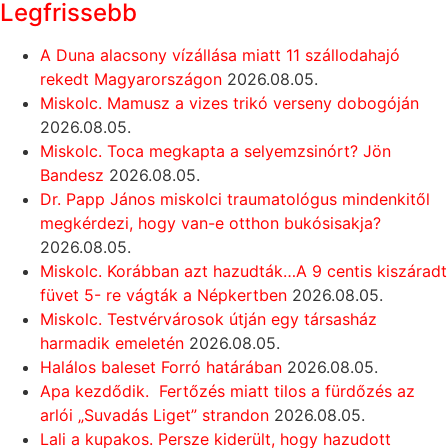
Legfrissebb
A Duna alacsony vízállása miatt 11 szállodahajó
rekedt Magyarországon
2026.08.05.
Miskolc. Mamusz a vizes trikó verseny dobogóján
2026.08.05.
Miskolc. Toca megkapta a selyemzsinórt? Jön
Bandesz
2026.08.05.
Dr. Papp János miskolci traumatológus mindenkitől
megkérdezi, hogy van-e otthon bukósisakja?
2026.08.05.
Miskolc. Korábban azt hazudták…A 9 centis kiszáradt
füvet 5- re vágták a Népkertben
2026.08.05.
Miskolc. Testvérvárosok útján egy társasház
harmadik emeletén
2026.08.05.
Halálos baleset Forró határában
2026.08.05.
Apa kezdődik. Fertőzés miatt tilos a fürdőzés az
arlói „Suvadás Liget” strandon
2026.08.05.
Lali a kupakos. Persze kiderült, hogy hazudott