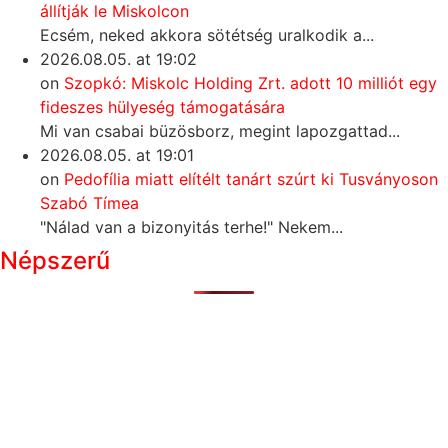
állítják le Miskolcon
Ecsém, neked akkora sötétség uralkodik a...
2026.08.05. at 19:02
on
Szopkó: Miskolc Holding Zrt. adott 10 milliót egy
fideszes hülyeség támogatására
Mi van csabai büzösborz, megint lapozgattad...
2026.08.05. at 19:01
on
Pedofília miatt elítélt tanárt szúrt ki Tusványoson
Szabó Tímea
"Nálad van a bizonyitás terhe!" Nekem...
Népszerű