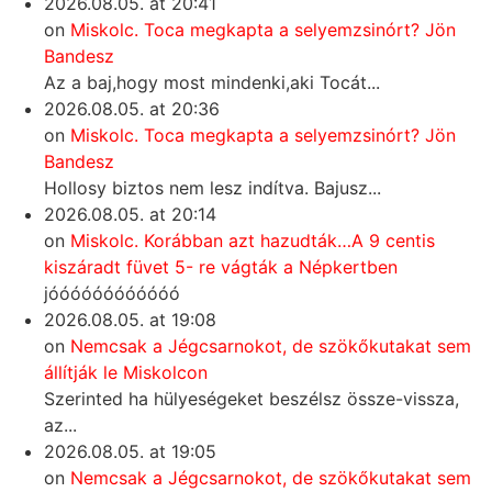
2026.08.05. at 20:41
on
Miskolc. Toca megkapta a selyemzsinórt? Jön
Bandesz
Az a baj,hogy most mindenki,aki Tocát...
2026.08.05. at 20:36
on
Miskolc. Toca megkapta a selyemzsinórt? Jön
Bandesz
Hollosy biztos nem lesz indítva. Bajusz...
2026.08.05. at 20:14
on
Miskolc. Korábban azt hazudták…A 9 centis
kiszáradt füvet 5- re vágták a Népkertben
jóóóóóóóóóóóó
2026.08.05. at 19:08
on
Nemcsak a Jégcsarnokot, de szökőkutakat sem
állítják le Miskolcon
Szerinted ha hülyeségeket beszélsz össze-vissza,
az...
2026.08.05. at 19:05
on
Nemcsak a Jégcsarnokot, de szökőkutakat sem