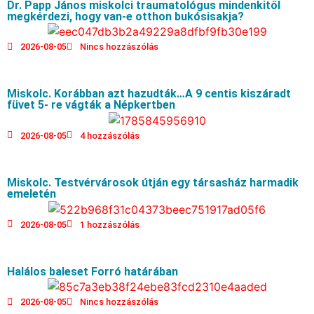
Dr. Papp János miskolci traumatológus mindenkitől
megkérdezi, hogy van-e otthon bukósisakja?
2026-08-05
Nincs hozzászólás
Miskolc. Korábban azt hazudták…A 9 centis kiszáradt
füvet 5- re vágták a Népkertben
2026-08-05
4 hozzászólás
Miskolc. Testvérvárosok útján egy társasház harmadik
emeletén
2026-08-05
1 hozzászólás
Halálos baleset Forró határában
2026-08-05
Nincs hozzászólás