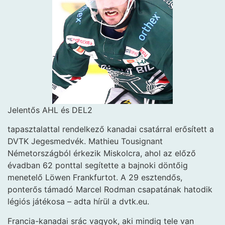
Jelentős AHL és DEL2
tapasztalattal rendelkező kanadai csatárral erősített a
DVTK Jegesmedvék. Mathieu Tousignant
Németországból érkezik Miskolcra, ahol az előző
évadban 62 ponttal segítette a bajnoki döntőig
menetelő Löwen Frankfurtot. A 29 esztendős,
ponterős támadó Marcel Rodman csapatának hatodik
légiós játékosa – adta hírül a dvtk.eu.
Francia-kanadai srác vagyok, aki mindig tele van