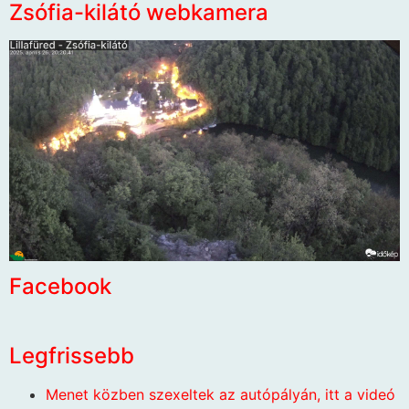
Zsófia-kilátó webkamera
Facebook
Legfrissebb
Menet közben szexeltek az autópályán, itt a videó