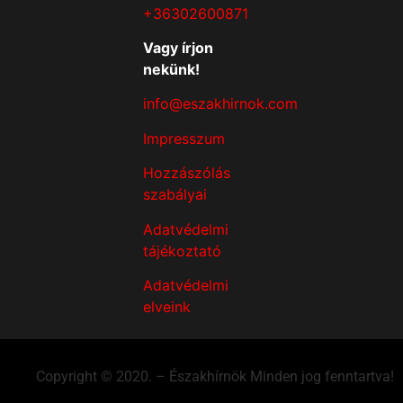
+36302600871
Vagy írjon
nekünk!
info@eszakhirnok.com
Impresszum
Hozzászólás
szabályai
Adatvédelmi
tájékoztató
Adatvédelmi
elveink
Copyright © 2020. – Északhírnök Minden jog fenntartva!