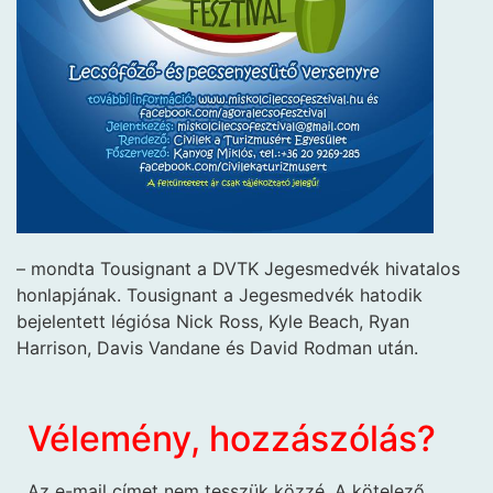
– mondta Tousignant a DVTK Jegesmedvék hivatalos
honlapjának. Tousignant a Jegesmedvék hatodik
bejelentett légiósa Nick Ross, Kyle Beach, Ryan
Harrison, Davis Vandane és David Rodman után.
Vélemény, hozzászólás?
Az e-mail címet nem tesszük közzé.
A kötelező