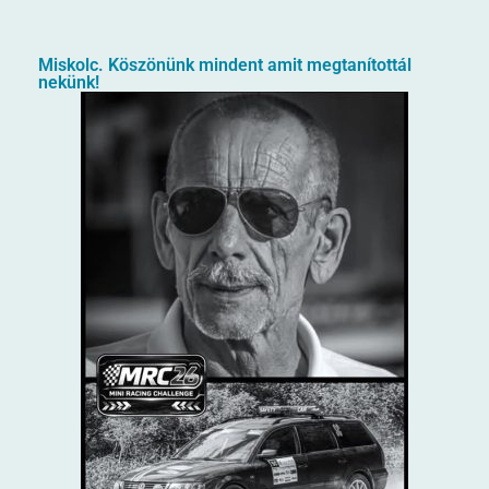
Miskolc. Köszönünk mindent amit megtanítottál
nekünk!