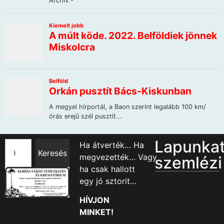
Lapunka
Ha átverték… Ha
Keresés
megvezették… Vagy
szemlézi
ha csak hallott
egy jó sztorit…
HÍVJON
MINKET!