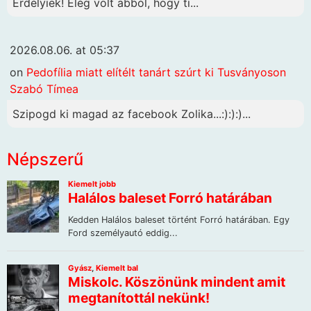
Erdélyiek! Elég volt abból, hogy ti...
2026.08.06. at 05:37
on
Pedofília miatt elítélt tanárt szúrt ki Tusványoson
Szabó Tímea
Szipogd ki magad az facebook Zolika...:):):)...
Népszerű