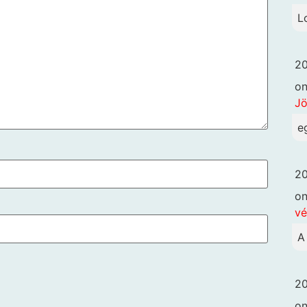
L
20
o
Jö
e
20
o
vé
A
20
o