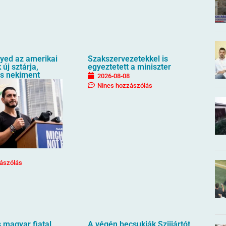
ayed az amerikai
Szakszervezetekkel is
új sztárja,
egyeztetett a miniszter
s nekiment
2026-08-08
Nincs hozzászólás
ászólás
 magyar fiatal
A végén becsukják Szijjártót