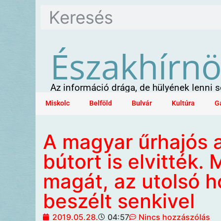
Északhírn
Az információ drága, de hülyének lenni
Miskolc
Belföld
Bulvár
Kultúra
G
A magyar űrhajós a
bútort is elvitték.
magát, az utolsó 
beszélt senkivel
2019.05.28.
04:57
Nincs hozzászólás