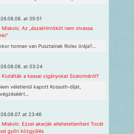
26.08.08. at 05:51
n
Miskolc. Az „északhirnököt nem olvassa
nki”
kkor honnan van Pusztainak Rolex órája?...
26.08.08. at 03:24
n
Kiutálták a kassai cigányokat Szalonnáról?
 Nem véletlenül kapott Kossuth-díjat,
ivégzéséért...
26.08.07. at 23:46
n
Miskolc. Ezzel akarják ellehetetleníteni Tocát
ásd győri közgyűlés