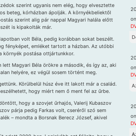
zédok szerint ugyanis nem elég, hogy elvesztette
20
yos beteg, kórházban ápolják. A környékbeliektől
o
postás szerint alig pár nappal Magyari halála előtt
DV
észét is kipakolták már.
D
potban volt Béla, pedig korábban sokat be­szélt.
eg fényképet, emléket tartott a házban. Az utóbbi
a környék postása ottjártunkkor.
20
lett Magyari Béla örökre a második, és így az, aki
o
alan helyére, ez végül sosem történt meg.
DV
ettünk. Körülbelül húsz éve itt lakott már a család.
A
eszélhetett, hogy miért nem ő ment fel az űrbe.
öntött, hogy a szovjet űrhajós, Valerij Kubaszov
20
szov párja pedig Farkas volt, cseréről szó sem
o
rtalék – mondta a Borsnak Berecz József, akivel
DV
A