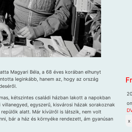
gatta Magyari Béla, a 68 éves korában elhunyt
F
ntotta leginkább, hanem az, hogy az ország
deséről.
20
mas, kétszintes családi házban lakott a napokban
o
 villanegyed, egyszerű, kisvárosi házak sorakoznak
DV
repülők alatt. Már kívülről is látszik, nem volt
enni, bár a ház és környéke rendezett, ám gyanúsan
x