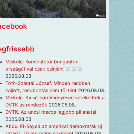
acebook
egfrissebb
Miskolc. Komlóstetői bringaúton
országútival csak csínján! ☠️☠️☠️
2026.08.08.
Tóth-Szántai József. Minden rendben
zajlott, rendbontás nem történt
2026.08.08.
Miskolc. Kicsit körülményesen verekedtek a
DVTK-ás rendezők
2026.08.08.
DVTK. Az uncsi meccs legjobb pillanatai
2026.08.08.
Abdul El-Sayed az amerikai demokraták új
sztárja, Trump máris nekiment
2026.08.08.