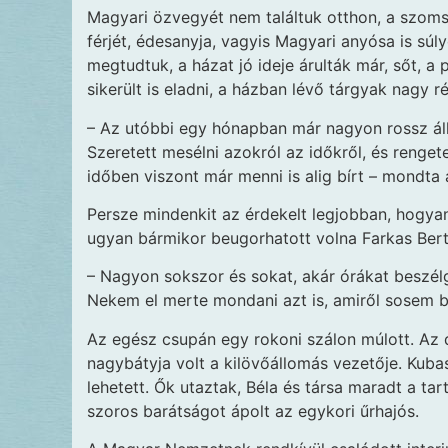
Magyari özvegyét nem találtuk otthon, a szoms
férjét, édesanyja, vagyis Magyari anyósa is súl
megtudtuk, a házat jó ideje árulták már, sőt, a 
sikerült is eladni, a házban lévő tárgyak nagy r
– Az utóbbi egy hónapban már nagyon rossz álla
Szeretett mesélni azokról az időkről, és renget
időben viszont már menni is alig bírt – mondta 
Persze mindenkit az érdekelt legjobban, hogyan 
ugyan bármikor beugorhatott volna Farkas Bert
– Nagyon sokszor és sokat, akár órákat be­szélg
Nekem el merte mondani azt is, amiről sosem b
Az egész csupán egy rokoni szálon múlott. Az d
nagybátyja volt a kilövőállomás vezetője. Kuba
lehetett. Ők utaztak, Béla és társa maradt a ta
szoros barátságot ápolt az egykori űrhajós.