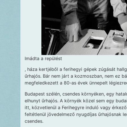
Imádta a repülést
, háza kertjéből a ferihegyi gépek zúgását hall
űrhajós. Bár nem járt a kozmoszban, nem ez bá
megfeledkezett a 80-as évek ünnepelt légiezre
Budapest szélén, csendes környéken, egy hatal
elhunyt űrhajós. A környék közel sem egy budai
itt, közvetlenül a Ferihegyre induló vagy érkező 
feltétlenül jövedelmező nyugdíjas űrhajósnak l
csendes.