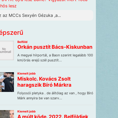
hös lesz
z az MCCs Sexyén Gézuka ,a...
épszerű