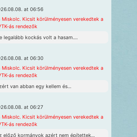
26.08.08. at 06:56
n
Miskolc. Kicsit körülményesen verekedtek a
TK-ás rendezők
e legalább kockás volt a hasam....
26.08.08. at 06:30
n
Miskolc. Kicsit körülményesen verekedtek a
TK-ás rendezők
zért van abban egy kellem és...
26.08.08. at 06:27
n
Miskolc. Kicsit körülményesen verekedtek a
TK-ás rendezők
z előző kormányok azért nem építettek...