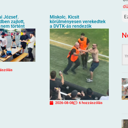
dü
E
i József.
Miskolc. Kicsit
ben zajlott,
körülményesen verekedtek
 nem történt
a DVTK-ás rendezők
N
ászólás
2026-08-08
6 hozzászólás