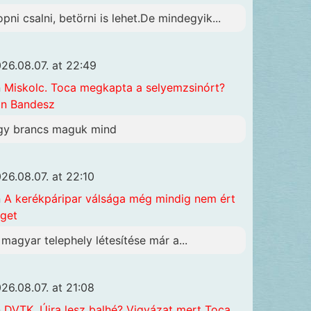
opni csalni, betörni is lehet.De mindegyik...
26.08.07. at 22:49
n
Miskolc. Toca megkapta a selyemzsinórt?
n Bandesz
gy brancs maguk mind
26.08.07. at 22:10
n
A kerékpáripar válsága még mindig nem ért
get
 magyar telephely létesítése már a...
26.08.07. at 21:08
n
DVTK. Újra lesz balhé? Vigyázat mert Toca