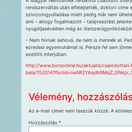
A Magyar Nemzetnek rendkívül csalódott interjú
rendszerváltás után elfelejtették, doktori címe e
szívizomgyulladása miatt pedig már nem ülhete
ami – ahogy fogalmazott – talajvesztést jelente
nyugdíjas­éveiben még az illatszerügynökösköd
– Nem hívnak sehová, de nem is mennék el. Pe
ezredesi egyenruhámat is. Persze fel sem jönne 
ezelőtti interjúban.
http://www.borsonline.hu/aktualis/csalodottan
bela/152014?fbclid=IwAR2YAqdb9MqZ_GNkpi_
Vélemény, hozzászólá
Az e-mail címet nem tesszük közzé.
A kötele
Hozzászólás
*