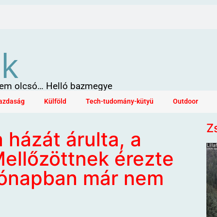
ök
 sem olcsó… Helló bazmegye
azdaság
Külföld
Tech-tudomány-kütyü
Outdoor
Z
 házát árulta, a
 Mellőzöttnek érezte
hónapban már nem