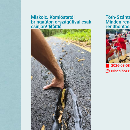
Miskolc. Komlóstetői
Tóth-Szánta
bringaúton országútival csak
Minden rend
csínján! ☠️☠️☠️
rendbontás
2026-08-08
Nincs hozz