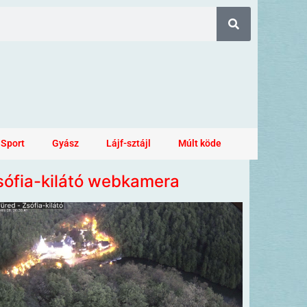
Sport
Gyász
Lájf-sztájl
Múlt köde
sófia-kilátó webkamera