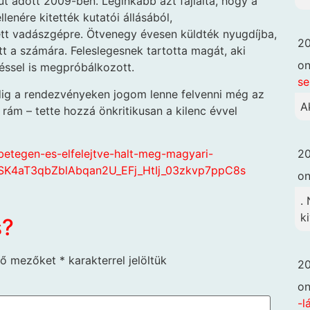
t adott 2009-ben. Leginkább azt fájlalta, hogy a
llenére kitették kutatói állásából,
tt vadászgépre. Ötvenegy évesen küldték nyugdíjba,
20
tt a számára. Feleslegesnek tartotta magát, aki
o
éssel is megpróbálkozott.
se
dig a rendezvényeken jogom lenne felvenni még az
A
rám – tette hozzá önkritikusan a kilenc évvel
20
-betegen-es-elfelejtve-halt-meg-magyari-
SK4aT3qbZblAbqan2U_EFj_HtIj_03zkvp7ppC8s
o
.
k
s?
ző mezőket
*
karakterrel jelöltük
20
o
-l