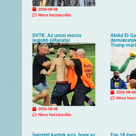
2026-08-08
Nincs hozzászólás
DVTK. Az uncsi meccs
Abdul El-S
legjobb pillanatai
demokraták 
Trump mári
2026-08-08
Nincs hozz
2026-08-08
Nincs hozzászólás
Ígéretet kaptak arra, hogy az
Egy 18 éves