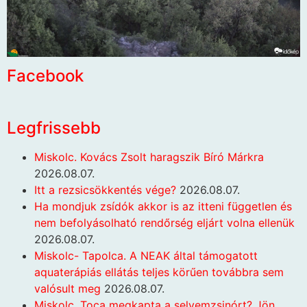
Facebook
Legfrissebb
Miskolc. Kovács Zsolt haragszik Bíró Márkra
2026.08.07.
Itt a rezsicsökkentés vége?
2026.08.07.
Ha mondjuk zsídók akkor is az itteni független és
nem befolyásolható rendőrség eljárt volna ellenük
2026.08.07.
Miskolc- Tapolca. A NEAK által támogatott
aquaterápiás ellátás teljes körűen továbbra sem
valósult meg
2026.08.07.
Miskolc. Toca megkapta a selyemzsinórt? Jön