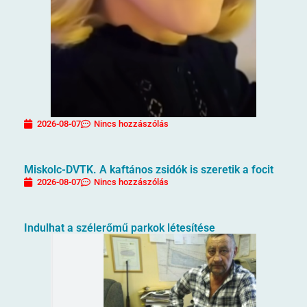
2026-08-07
Nincs hozzászólás
Miskolc-DVTK. A kaftános zsidók is szeretik a focit
2026-08-07
Nincs hozzászólás
Indulhat a szélerőmű parkok létesítése