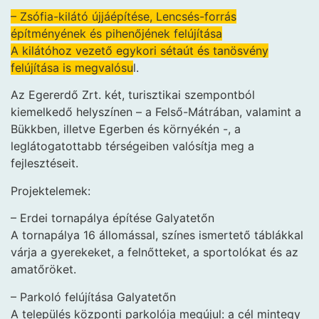
– Zsófia-kilátó újjáépítése, Lencsés-forrás
építményének és pihenőjének felújítása
A kilátóhoz vezető egykori sétaút és tanösvény
felújítása is megvalósu
l.
Az Egererdő Zrt. két, turisztikai szempontból
kiemelkedő helyszínen – a Felső-Mátrában, valamint a
Bükkben, illetve Egerben és környékén -, a
leglátogatottabb térségeiben valósítja meg a
fejlesztéseit.
Projektelemek:
– Erdei tornapálya építése Galyatetőn
A tornapálya 16 állomással, színes ismertető táblákkal
várja a gyerekeket, a felnőtteket, a sportolókat és az
amatőröket.
– Parkoló felújítása Galyatetőn
A település központi parkolója megújul: a cél mintegy