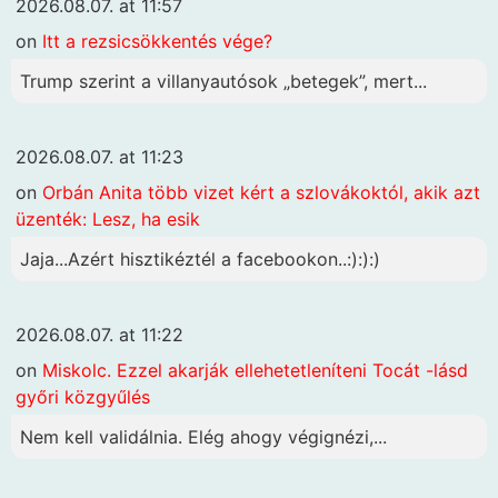
2026.08.07. at 11:57
on
Itt a rezsicsökkentés vége?
Trump szerint a villanyautósok „betegek”, mert...
2026.08.07. at 11:23
on
Orbán Anita több vizet kért a szlovákoktól, akik azt
üzenték: Lesz, ha esik
Jaja...Azért hisztikéztél a facebookon..:):):)
2026.08.07. at 11:22
on
Miskolc. Ezzel akarják ellehetetleníteni Tocát -lásd
győri közgyűlés
Nem kell validálnia. Elég ahogy végignézi,...