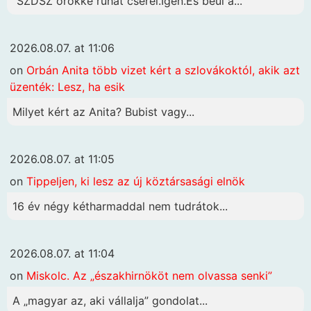
"SZDSZ örökké ruhát cserél.Igen.És beül a...
2026.08.07. at 11:06
on
Orbán Anita több vizet kért a szlovákoktól, akik azt
üzenték: Lesz, ha esik
Milyet kért az Anita? Bubist vagy...
2026.08.07. at 11:05
on
Tippeljen, ki lesz az új köztársasági elnök
16 év négy kétharmaddal nem tudrátok...
2026.08.07. at 11:04
on
Miskolc. Az „északhirnököt nem olvassa senki”
A „magyar az, aki vállalja” gondolat...