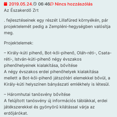
2019.05.24.
06:46
Nincs hozzászólás
Az Északerdő Zrt
. fejlesztéseinek egy részét Lillafüred környékén, pár
projektelemét pedig a Zempléni-hegységben valósítja
meg.
Projektelemek:
– Király-kúti pihenő, Bot-kői-pihenő, Oláh-réti-, Csata-
réti-, István-kúti-pihenő négy évszakos
pihenőhelyeinek kialakítása, bővítése
A négy évszakos erdei pihenőhelyek kialakítása
mellett a Bot-kői-pihenő játszótéri elemekkel bővül, a
Király-kúti helyszínen bányászati emlékhely is létesül.
– Háromhutai tanösvény bővítése
A felújított tanösvény új információs táblákkal, erdei
játékszerekkel és gyönyörű kilátással várja az
erdőjárókat.