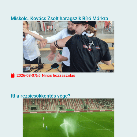
Miskolc. Kovács Zsolt haragszik Bíró Márkra
2026-08-07
Nincs hozzászólás
Itt a rezsicsökkentés vége?