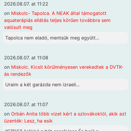
2026.08.07. at 11:22
on
Miskolc- Tapolca. A NEAK által támogatott
aquaterápiás ellátás teljes körűen továbbra sem
valósult meg
Tapolca nem eladó, mentsük meg együtt...
2026.08.07. at 11:08
on
Miskolc. Kicsit körülményesen verekedtek a DVTK-
ás rendezők
Uraim a két garázda nem izraeli...
2026.08.07. at 11:07
on
Orbán Anita több vizet kért a szlovákoktól, akik azt
üzenték: Lesz, ha esik