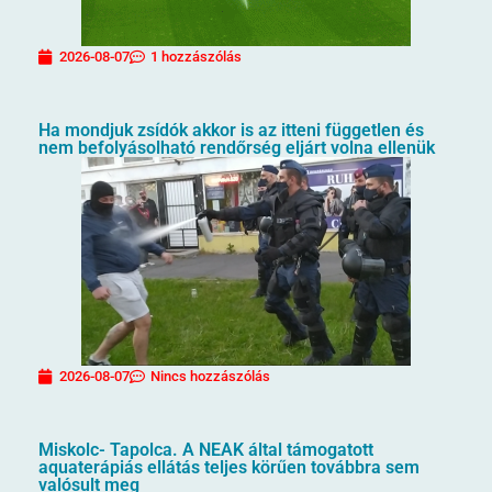
2026-08-07
1 hozzászólás
Ha mondjuk zsídók akkor is az itteni független és
nem befolyásolható rendőrség eljárt volna ellenük
2026-08-07
Nincs hozzászólás
Miskolc- Tapolca. A NEAK által támogatott
aquaterápiás ellátás teljes körűen továbbra sem
valósult meg