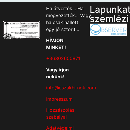
Lapunka
Ha átverték… Ha
megvezették… Vagy
szemlézi
ha csak hallott
egy jó sztorit…
HÍVJON
MINKET!
+36302600871
Vagy írjon
nekünk!
info@eszakhirnok.com
Impresszum
Hozzászólás
szabályai
Adatvédelmi