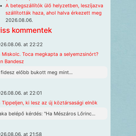
A betegszállítók ülő helyzetben, leszíjazva
szállították haza, ahol halva érkezett meg
2026.08.06.
riss kommentek
26.08.06. at 22:22
n
Miskolc. Toca megkapta a selyemzsinórt?
n Bandesz
 fidesz előbb bukott meg mint...
26.08.06. at 22:01
n
Tippeljen, ki lesz az új köztársasági elnök
aka belépő kérdés: "Ha Mészáros Lőrinc...
26.08.06. at 21:58