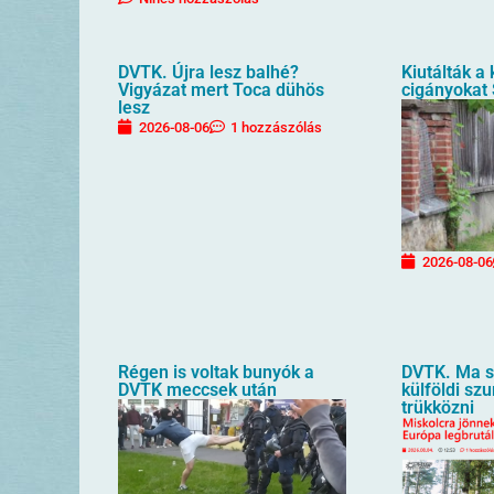
DVTK. Újra lesz balhé?
Kiutálták a
Vigyázat mert Toca dühös
cigányokat
lesz
2026-08-06
1 hozzászólás
2026-08-06
Régen is voltak bunyók a
DVTK. Ma sz
DVTK meccsek után
külföldi sz
trükközni