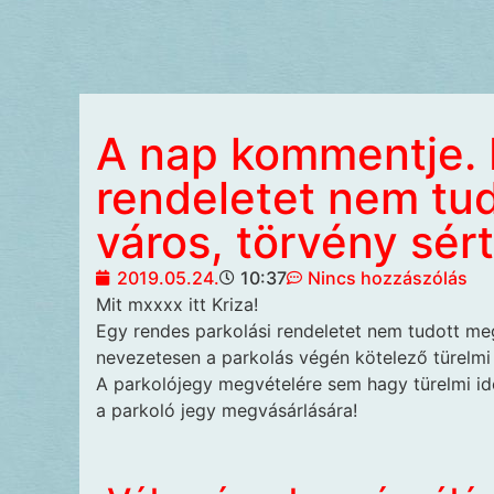
A nap kommentje. 
rendeletet nem tu
város, törvény sért
2019.05.24.
10:37
Nincs hozzászólás
Mit mxxxx itt Kriza!
Egy rendes parkolási rendeletet nem tudott meg
nevezetesen a parkolás végén kötelező türelmi i
A parkolójegy megvételére sem hagy türelmi időt
a parkoló jegy megvásárlására!