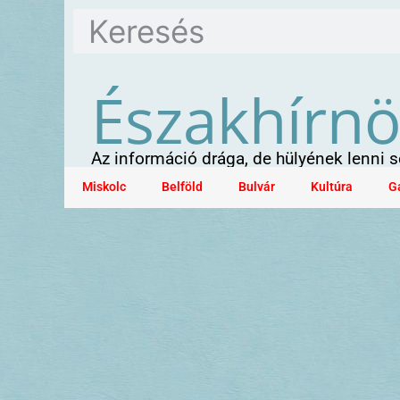
Északhírn
Az információ drága, de hülyének lenni
Miskolc
Belföld
Bulvár
Kultúra
G