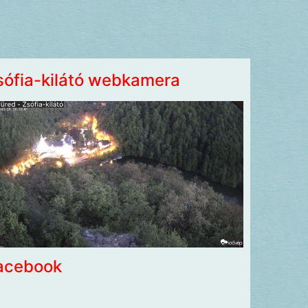
sófia-kilátó webkamera
acebook