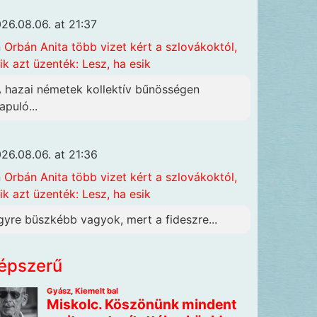
26.08.06. at 21:37
n
Orbán Anita több vizet kért a szlovákoktól,
ik azt üzenték: Lesz, ha esik
A hazai németek kollektív bűnösségen
apuló...
26.08.06. at 21:36
n
Orbán Anita több vizet kért a szlovákoktól,
ik azt üzenték: Lesz, ha esik
gyre büszkébb vagyok, mert a fideszre...
épszerű