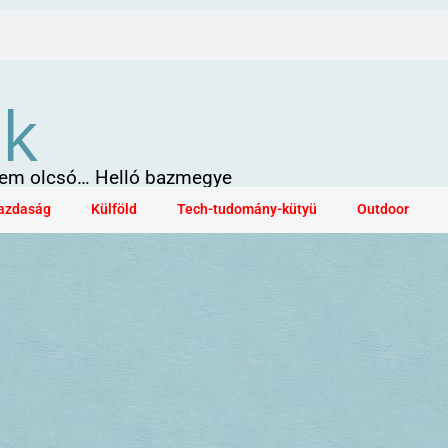
ök
 sem olcsó… Helló bazmegye
azdaság
Külföld
Tech-tudomány-kütyü
Outdoor