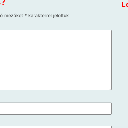
s?
L
ző mezőket
*
karakterrel jelöltük