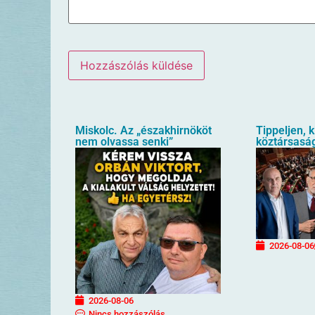
Miskolc. Az „északhirnököt
Tippeljen, k
nem olvassa senki”
köztársaság
2026-08-06
2026-08-06
Nincs hozzászólás