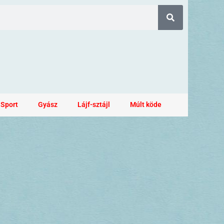
Sport
Gyász
Lájf-sztájl
Múlt köde