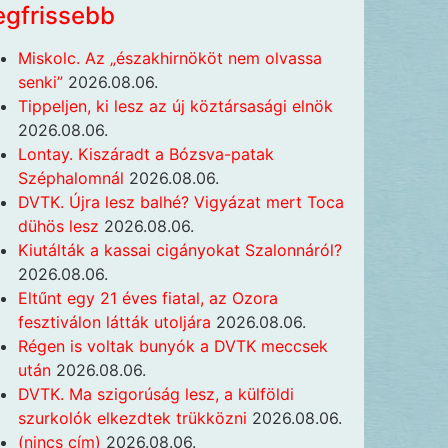
egfrissebb
Miskolc. Az „északhirnököt nem olvassa
senki”
2026.08.06.
Tippeljen, ki lesz az új köztársasági elnök
2026.08.06.
Lontay. Kiszáradt a Bózsva-patak
Széphalomnál
2026.08.06.
DVTK. Újra lesz balhé? Vigyázat mert Toca
dühös lesz
2026.08.06.
Kiutálták a kassai cigányokat Szalonnáról?
2026.08.06.
Eltűnt egy 21 éves fiatal, az Ozora
fesztiválon látták utoljára
2026.08.06.
Régen is voltak bunyók a DVTK meccsek
után
2026.08.06.
DVTK. Ma szigorúság lesz, a külföldi
szurkolók elkezdtek trükközni
2026.08.06.
(nincs cím)
2026.08.06.