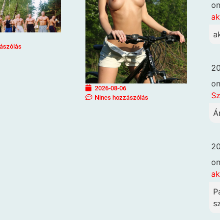
o
ak
a
ászólás
20
o
2026-08-06
Sz
Nincs hozzászólás
Á
20
o
ak
P
sz