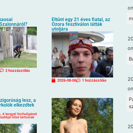
o
m
 kassai
Eltűnt egy 21 éves fiatal, az
 Szalonnáról?
Ozora fesztiválon látták
utoljára
20
o
B
2 hozzászólás
20
2026-08-06
1 hozzászólás
o
Pa
igorúság lesz, a
urkolók elkezdtek
s
20