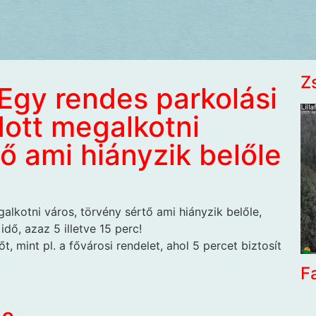
Z
Egy rendes parkolási
dott megalkotni
ő ami hiányzik belőle
alkotni város, törvény sértő ami hiányzik belőle,
dő, azaz 5 illetve 15 perc!
, mint pl. a fővárosi rendelet, ahol 5 percet biztosít
F