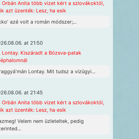
n
Orbán Anita több vizet kért a szlovákoktól,
ik azt üzenték: Lesz, ha esik
kko' azé volt a román módszer;...
26.08.06. at 21:50
n
Lontay. Kiszáradt a Bózsva-patak
éphalomnál
raggyá'mán Lontay. Mit tudsz a vizügyi...
26.08.06. at 21:45
n
Orbán Anita több vizet kért a szlovákoktól,
ik azt üzenték: Lesz, ha esik
azmeg! Velem nem üzleteltek, pedig
erinted...