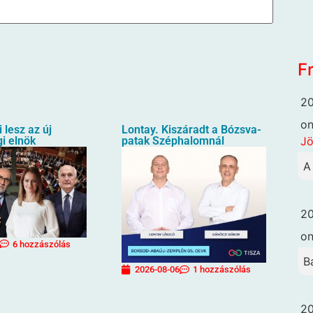
F
20
o
i lesz az új
Lontay. Kiszáradt a Bózsva-
Jö
i elnök
patak Széphalomnál
A
20
o
6 hozzászólás
B
2026-08-06
1 hozzászólás
20