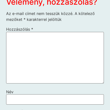
Vélemény, hozzászólás?
Az e-mail címet nem tesszük közzé.
A kötelező
mezőket
*
karakterrel jelöltük
Hozzászólás
*
Név