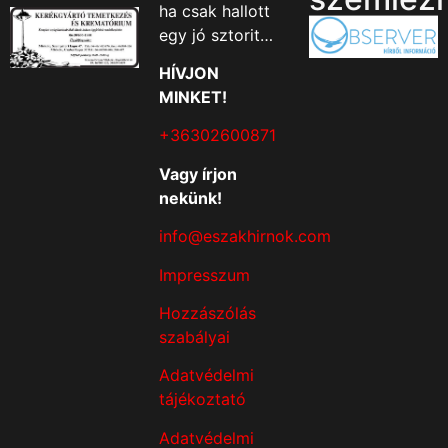
ha csak hallott
egy jó sztorit…
HÍVJON
MINKET!
+36302600871
Vagy írjon
nekünk!
info@eszakhirnok.com
Impresszum
Hozzászólás
szabályai
Adatvédelmi
tájékoztató
Adatvédelmi