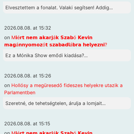
Elvesztettem a fonalat. Valaki segítsen! Addig...
2026.08.08. at 15:32
on
M𝗶é𝗿𝘁 𝗻𝗲𝗺 𝗮𝗸𝗮𝗿𝗷á𝗸 𝗦𝘇𝗮𝗯ó 𝗞𝗲𝘃𝗶𝗻
𝗺𝗮𝗴á𝗻𝗻𝘆𝗼𝗺𝗼𝘇ó𝘁 𝘀𝘇𝗮𝗯𝗮𝗱𝗹á𝗯𝗿𝗮 𝗵𝗲𝗹𝘆𝗲𝘇𝗻𝗶?
Ez a Mónika Show emődi kiadása?...
2026.08.08. at 15:26
on
Hollósy a megüresedő fideszes helyekre utazik a
Parlamentben
Szeretné, de tehetségtelen, árulja a lomjait...
2026.08.08. at 15:15
on
M𝗶é𝗿𝘁 𝗻𝗲𝗺 𝗮𝗸𝗮𝗿𝗷á𝗸 𝗦𝘇𝗮𝗯ó 𝗞𝗲𝘃𝗶𝗻