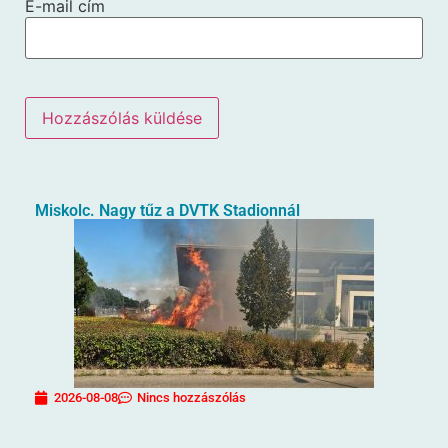
E-mail cím
Miskolc. Nagy tűz a DVTK Stadionnál
2026-08-08
Nincs hozzászólás