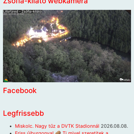
Zsófia-kilátó webkamera
Facebook
Legfrissebb
Miskolc. Nagy tűz a DVTK Stadionnál
2026.08.08.
Friss újburgonya! 🥔 Ti mivel szeretitek a