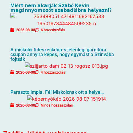
M𝗶é𝗿𝘁 𝗻𝗲𝗺 𝗮𝗸𝗮𝗿𝗷á𝗸 𝗦𝘇𝗮𝗯ó 𝗞𝗲𝘃𝗶𝗻
𝗺𝗮𝗴á𝗻𝗻𝘆𝗼𝗺𝗼𝘇ó𝘁 𝘀𝘇𝗮𝗯𝗮𝗱𝗹á𝗯𝗿𝗮 𝗵𝗲𝗹𝘆𝗲𝘇𝗻𝗶?
2026-08-08
6 hozzászólás
A miskolci fideszeskdnp-s jelenlegi garnitúra
csupán annyira képes, hogy egymást a Szinvába
fojtsák
2026-08-08
4 hozzászólás
Parasztolimpia. Fél Miskolcnak ott a helye…
2026-08-08
Nincs hozzászólás