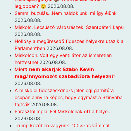
legjobban? 😊
2026.08.08.
Semmi buzulás…Nem haldoklunk, mi így élünk
2026.08.08.
Miskolc. Lecsúszó városrészek. Szentpéteri kapu
2026.08.08.
Hollósy a megüresedő fideszes helyekre utazik a
Parlamentben
2026.08.08.
Miskolcon: Volt egy ventilátor az ismeretlen
holttestnél
2026.08.08.
M𝗶é𝗿𝘁 𝗻𝗲𝗺 𝗮𝗸𝗮𝗿𝗷á𝗸 𝗦𝘇𝗮𝗯ó 𝗞𝗲𝘃𝗶𝗻
𝗺𝗮𝗴á𝗻𝗻𝘆𝗼𝗺𝗼𝘇ó𝘁 𝘀𝘇𝗮𝗯𝗮𝗱𝗹á𝗯𝗿𝗮 𝗵𝗲𝗹𝘆𝗲𝘇𝗻𝗶?
2026.08.08.
A miskolci fideszeskdnp-s jelenlegi garnitúra
csupán annyira képes, hogy egymást a Szinvába
fojtsák
2026.08.08.
Parasztolimpia. Fél Miskolcnak ott a helye…
2026.08.08.
Trump kezében vagyunk. 100%-os vámmal