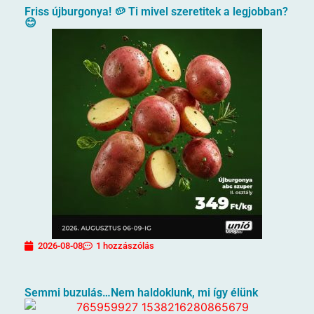
Friss újburgonya! 🥔 Ti mivel szeretitek a legjobban?
😊
2026-08-08
1 hozzászólás
Semmi buzulás…Nem haldoklunk, mi így élünk