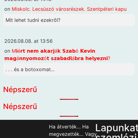
on
Miskolc. Lecsúszó városrészek. Szentpéteri kapu
Mit lehet tudni ezekről?
2026.08.08. at 13:56
on
M𝗶é𝗿𝘁 𝗻𝗲𝗺 𝗮𝗸𝗮𝗿𝗷á𝗸 𝗦𝘇𝗮𝗯ó 𝗞𝗲𝘃𝗶𝗻
𝗺𝗮𝗴á𝗻𝗻𝘆𝗼𝗺𝗼𝘇ó𝘁 𝘀𝘇𝗮𝗯𝗮𝗱𝗹á𝗯𝗿𝗮 𝗵𝗲𝗹𝘆𝗲𝘇𝗻𝗶?
. . . és a botoxomat...
Népszerű
Népszerű
Lapunka
Ha átverték… Ha
megvezették… Vagy
szemlézi