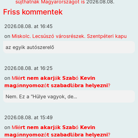
sújthatnák Magyarországot is
2026.08.08.
Friss kommentek
2026.08.08. at 16:45
on
Miskolc. Lecsúszó városrészek. Szentpéteri kapu
az egyik autószerelő
2026.08.08. at 16:25
on
M𝗶é𝗿𝘁 𝗻𝗲𝗺 𝗮𝗸𝗮𝗿𝗷á𝗸 𝗦𝘇𝗮𝗯ó 𝗞𝗲𝘃𝗶𝗻
𝗺𝗮𝗴á𝗻𝗻𝘆𝗼𝗺𝗼𝘇ó𝘁 𝘀𝘇𝗮𝗯𝗮𝗱𝗹á𝗯𝗿𝗮 𝗵𝗲𝗹𝘆𝗲𝘇𝗻𝗶?
Nem. Ez a "Hülye vagyok, de...
2026.08.08. at 15:49
on
M𝗶é𝗿𝘁 𝗻𝗲𝗺 𝗮𝗸𝗮𝗿𝗷á𝗸 𝗦𝘇𝗮𝗯ó 𝗞𝗲𝘃𝗶𝗻
𝗺𝗮𝗴á𝗻𝗻𝘆𝗼𝗺𝗼𝘇ó𝘁 𝘀𝘇𝗮𝗯𝗮𝗱𝗹á𝗯𝗿𝗮 𝗵𝗲𝗹𝘆𝗲𝘇𝗻𝗶?