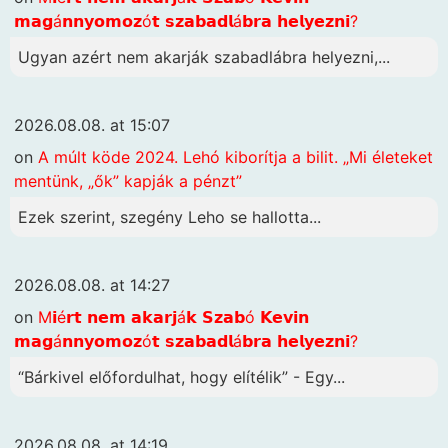
𝗺𝗮𝗴á𝗻𝗻𝘆𝗼𝗺𝗼𝘇ó𝘁 𝘀𝘇𝗮𝗯𝗮𝗱𝗹á𝗯𝗿𝗮 𝗵𝗲𝗹𝘆𝗲𝘇𝗻𝗶?
Ugyan azért nem akarják szabadlábra helyezni,...
2026.08.08. at 15:07
on
A múlt köde 2024. Lehó kiborítja a bilit. „Mi életeket
mentünk, „ők” kapják a pénzt”
Ezek szerint, szegény Leho se hallotta...
2026.08.08. at 14:27
on
M𝗶é𝗿𝘁 𝗻𝗲𝗺 𝗮𝗸𝗮𝗿𝗷á𝗸 𝗦𝘇𝗮𝗯ó 𝗞𝗲𝘃𝗶𝗻
𝗺𝗮𝗴á𝗻𝗻𝘆𝗼𝗺𝗼𝘇ó𝘁 𝘀𝘇𝗮𝗯𝗮𝗱𝗹á𝗯𝗿𝗮 𝗵𝗲𝗹𝘆𝗲𝘇𝗻𝗶?
“Bárkivel előfordulhat, hogy elítélik” - Egy...
2026.08.08. at 14:19