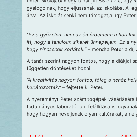
Peter iskolájában egy tanár jut 58 diákra, egy
gyalogolnak, hogy eljussanak az iskolába. A l
árva. Az iskolát senki nem támogatja, így Peter 
“Ez a győzelem nem az én érdemem: a fiatalok
itt, hogy a tanulóim sikerét ünnepeljem. Ez a n
hogy nincsenek korlátok.”
– mondta Peter a díj 
A tanár szerint nagyon fontos, hogy a diákjai 
független döntéseket hozni.
“A kreativitás nagyon fontos, főleg a nehéz he
korlátozottak.”
– fejtette ki Peter.
A nyereményt Peter számítógépek vásárlására kö
tudományos laboratórium felállítása is, ugyana
hogy hogyan neveljenek olyan kultúrákat, amel