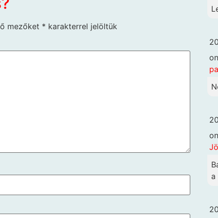
s?
L
ző mezőket
*
karakterrel jelöltük
20
o
pa
N
20
o
Jö
B
a
20