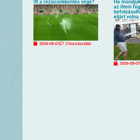
Itt a rezsicsökkentés vége?
Ha mondjuk 
az itteni f
befolyásol
eljárt volna
2026-08-07
2 hozzászólás
2026-08-07