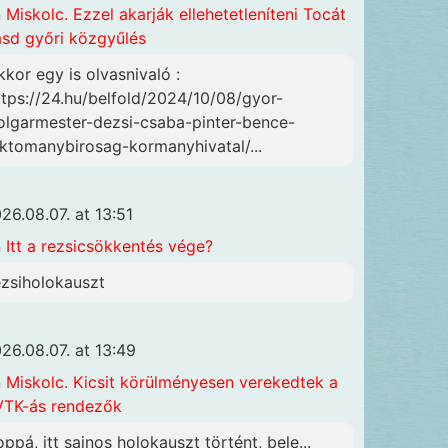
n
Miskolc. Ezzel akarják ellehetetleníteni Tocát
ásd győri közgyűlés
kkor egy is olvasnivaló :
ttps://24.hu/belfold/2024/10/08/gyor-
olgarmester-dezsi-csaba-pinter-bence-
lktomanybirosag-kormanyhivatal/...
26.08.07. at 13:51
n
Itt a rezsicsökkentés vége?
ezsiholokauszt
26.08.07. at 13:49
n
Miskolc. Kicsit körülményesen verekedtek a
TK-ás rendezők
oppá, itt sajnos holokauszt történt, bele...