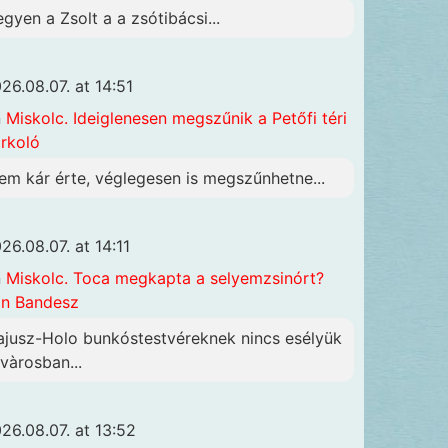
egyen a Zsolt a a zsótibácsi...
26.08.07. at 14:51
n
Miskolc. Ideiglenesen megszűnik a Petőfi téri
rkoló
em kár érte, véglegesen is megszűnhetne...
26.08.07. at 14:11
n
Miskolc. Toca megkapta a selyemzsinórt?
n Bandesz
ajusz-Holo bunkóstestvéreknek nincs esélyük
 vàrosban...
26.08.07. at 13:52