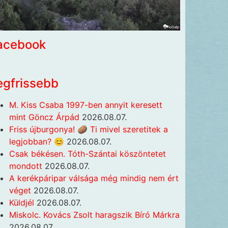
acebook
egfrissebb
M. Kiss Csaba 1997-ben annyit keresett
mint Göncz Árpád
2026.08.07.
Friss újburgonya! 🥔 Ti mivel szeretitek a
legjobban? 😊
2026.08.07.
Csak békésen. Tóth-Szántai köszöntetet
mondott
2026.08.07.
A kerékpáripar válsága még mindig nem ért
véget
2026.08.07.
Küldjél
2026.08.07.
Miskolc. Kovács Zsolt haragszik Bíró Márkra
2026.08.07.