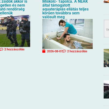
zsídók akkor is
Miskolc- Tapolca. A NEAK
üggetlen és nem
által támogatott
ható rendőrség
aquaterápiás ellátás teljes
 ellenük
körűen továbbra sem
valósult meg
2 hozzászólás
2026-08-07
2 hozzászólás