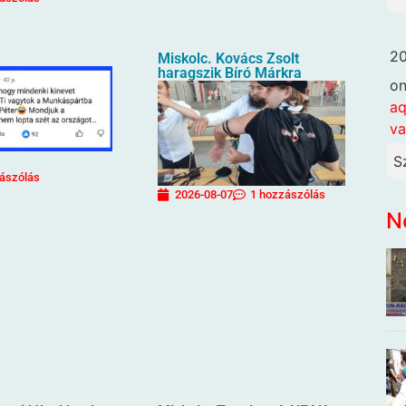
20
Miskolc. Kovács Zsolt
haragszik Bíró Márkra
o
aq
va
S
ászólás
2026-08-07
1 hozzászólás
N