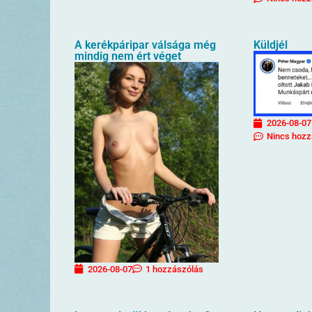
A kerékpáripar válsága még
Küldjél
mindig nem ért véget
2026-08-07
Nincs hozz
2026-08-07
1 hozzászólás