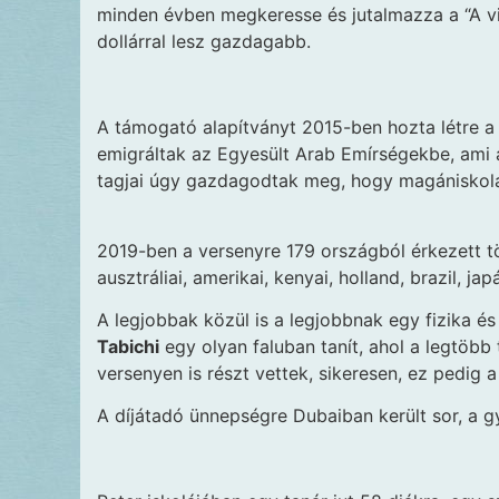
minden évben megkeresse és jutalmazza a “A vil
dollárral lesz gazdagabb.
A támogató alapítványt 2015-ben hozta létre a 
emigráltak az Egyesült Arab Emírségekbe, ami an
tagjai úgy gazdagodtak meg, hogy magániskolá
2019-ben a versenyre 179 országból érkezett tö
ausztráliai, amerikai, kenyai, holland, brazil, jap
A legjobbak közül is a legjobbnak egy fizika é
Tabichi
egy olyan faluban tanít, ahol a legtöbb 
versenyen is részt vettek, sikeresen, ez pedig a 
A díjátadó ünnepségre Dubaiban került sor, a 