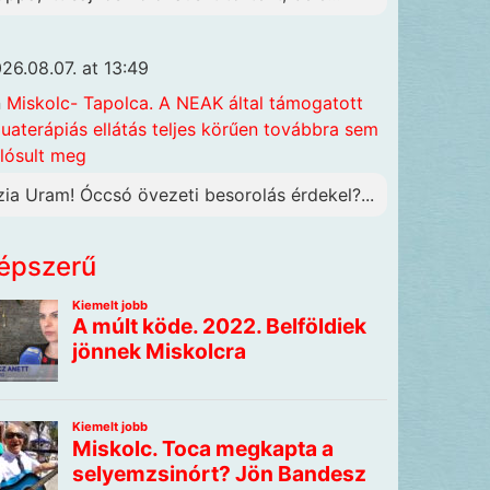
26.08.07. at 13:49
n
Miskolc- Tapolca. A NEAK által támogatott
uaterápiás ellátás teljes körűen továbbra sem
lósult meg
zia Uram! Óccsó övezeti besorolás érdekel?...
épszerű