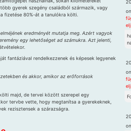
 számítógépet használnak, sokan kilométereket
20
egtöbb gyerek szegény családból származik, vagy
o
a fizetése 80%-át a tanulókra költi.
fü
el
 elméjének eredményét mutatja meg. Azért vagyok
h
yeremény egy lehetőséget ad számukra. Azt jelenti,
n
átvételekor.
saját fantáziával rendelkezzenek és képesek legyenek
20
o
lyzetekben és akkor, amikor az erőforrások
fü
el
lti majd, de tervei között szerepel egy
F
kkor tervbe vette, hogy megtanítsa a gyerekeknek,
yek rezisztensek a szárazságra.
20
o