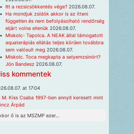
Itt a rezsicsökkentés vége?
2026.08.07.
Ha mondjuk zsídók akkor is az itteni
független és nem befolyásolható rendőrség
eljárt volna ellenük
2026.08.07.
Miskolc- Tapolca. A NEAK által támogatott
aquaterápiás ellátás teljes körűen továbbra
sem valósult meg
2026.08.07.
Miskolc. Toca megkapta a selyemzsinórt?
Jön Bandesz
2026.08.07.
riss kommentek
26.08.07. at 17:04
n
M. Kiss Csaba 1997-ben annyit keresett mint
öncz Árpád
kkor ő is az MSZMP ezer...