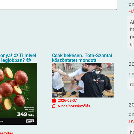
o
-l
A
h
p
a
gonya! 🥔 Ti mivel
Csak békésen. Tóth-Szántai
a legjobban? 😊
köszöntetet mondott
20
o
r
2026-08-07
20
Nincs hozzászólás
o
DV
h
ászólás