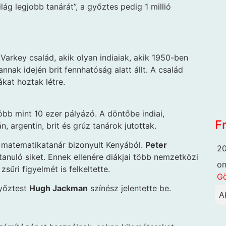
ág legjobb tanárát”, a győztes pedig 1 millió
Varkey család, akik olyan indiaiak, akik 1950-ben
nak idején brit fennhatóság alatt állt. A család
kat hoztak létre.
bb mint 10 ezer pályázó. A döntőbe indiai,
F
án, argentin, brit és grúz tanárok jutottak.
s matematikatanár bizonyult Kenyából.
Peter
20
tanuló siket. Ennek ellenére diákjai több nemzetközi
o
zsűri figyelmét is felkeltette.
G
győztest
Hugh Jackman
színész jelentette be.
A