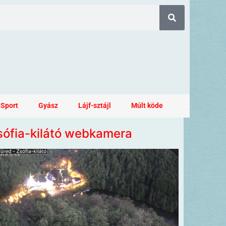
Sport
Gyász
Lájf-sztájl
Múlt köde
sófia-kilátó webkamera