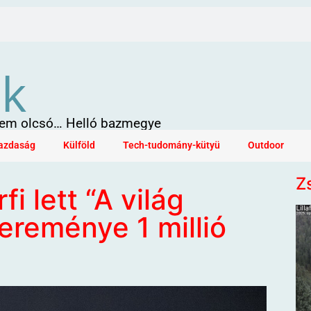
ök
 sem olcsó… Helló bazmegye
azdaság
Külföld
Tech-tudomány-kütyü
Outdoor
Z
rfi lett “A világ
yereménye 1 millió