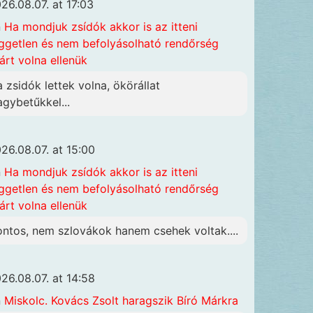
26.08.07. at 17:03
n
Ha mondjuk zsídók akkor is az itteni
ggetlen és nem befolyásolható rendőrség
járt volna ellenük
a zsidók lettek volna, ökörállat
agybetűkkel...
26.08.07. at 15:00
n
Ha mondjuk zsídók akkor is az itteni
ggetlen és nem befolyásolható rendőrség
járt volna ellenük
ontos, nem szlovákok hanem csehek voltak....
26.08.07. at 14:58
n
Miskolc. Kovács Zsolt haragszik Bíró Márkra