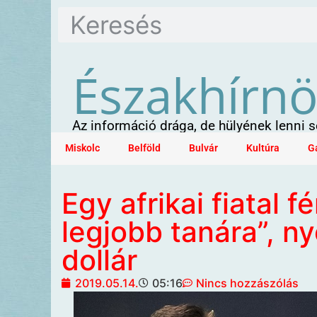
Északhírn
Az információ drága, de hülyének lenni
Miskolc
Belföld
Bulvár
Kultúra
G
Egy afrikai fiatal fé
legjobb tanára”, n
dollár
2019.05.14.
05:16
Nincs hozzászólás