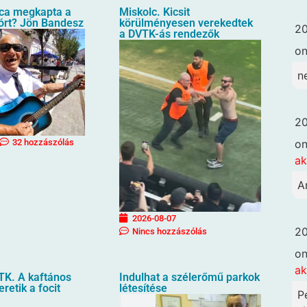
oca megkapta a
Miskolc. Kicsit
órt? Jön Bandesz
körülményesen verekedtek
20
a DVTK-ás rendezők
o
n
20
o
32 hozzászólás
ak
A
2026-08-07
20
Nincs hozzászólás
o
ak
TK. A kaftános
Indulhat a szélerőmű parkok
eretik a focit
létesítése
P