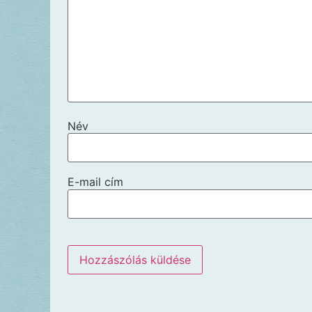
Név
E-mail cím