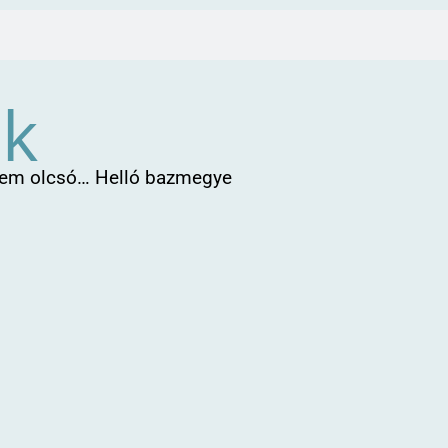
ök
 sem olcsó… Helló bazmegye