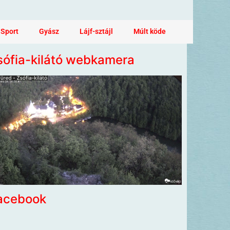
Sport
Gyász
Lájf-sztájl
Múlt köde
sófia-kilátó webkamera
acebook