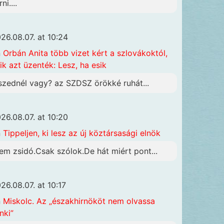
rni....
26.08.07. at 10:24
n
Orbán Anita több vizet kért a szlovákoktól,
ik azt üzenték: Lesz, ha esik
szednél vagy? az SZDSZ örökké ruhát...
26.08.07. at 10:20
n
Tippeljen, ki lesz az új köztársasági elnök
em zsidó.Csak szólok.De hát miért pont...
26.08.07. at 10:17
n
Miskolc. Az „északhirnököt nem olvassa
nki”