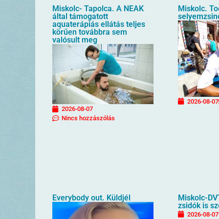
Miskolc- Tapolca. A NEAK
Miskolc. T
által támogatott
selyemzsin
aquaterápiás ellátás teljes
körűen továbbra sem
valósult meg
2026-08-07
2026-08-07
Nincs hozzászólás
Everybody out. Küldjél
Miskolc-DV
zsidók is sz
2026-08-07