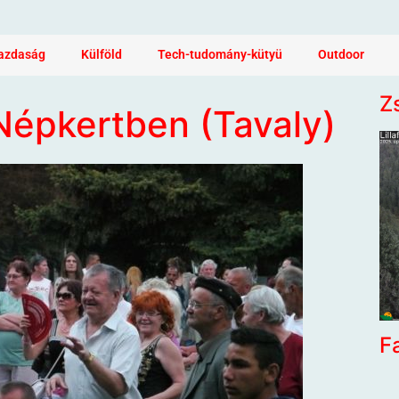
azdaság
Külföld
Tech-tudomány-kütyü
Outdoor
Z
 Népkertben (Tavaly)
F