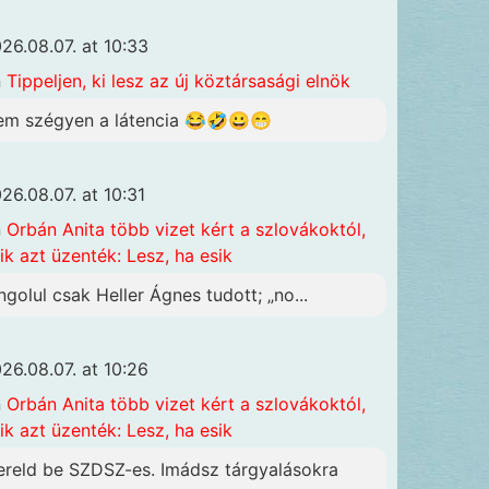
26.08.07. at 10:33
n
Tippeljen, ki lesz az új köztársasági elnök
em szégyen a látencia 😂🤣😀😁
26.08.07. at 10:31
n
Orbán Anita több vizet kért a szlovákoktól,
ik azt üzenték: Lesz, ha esik
ngolul csak Heller Ágnes tudott; „no...
26.08.07. at 10:26
n
Orbán Anita több vizet kért a szlovákoktól,
ik azt üzenték: Lesz, ha esik
ereld be SZDSZ-es. Imádsz tárgyalásokra