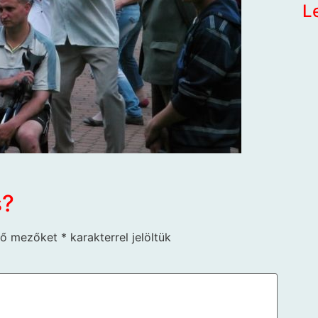
L
s?
ző mezőket
*
karakterrel jelöltük