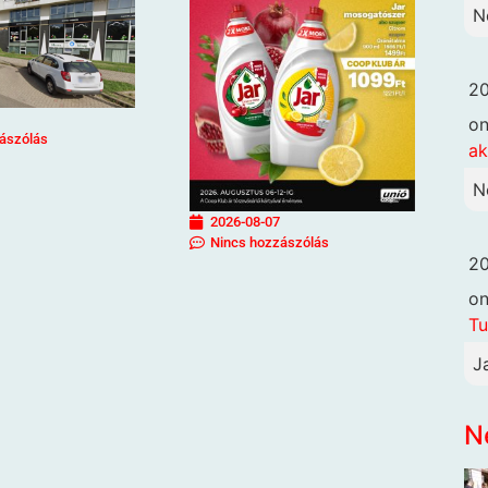
N
20
o
ászólás
ak
N
2026-08-07
Nincs hozzászólás
20
o
Tu
J
N