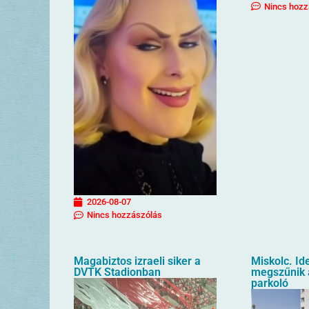
Nincs hozz
2026-08-07
Nincs hozzászólás
Magabiztos izraeli siker a
Miskolc. Id
DVTK Stadionban
megszűnik a
parkoló