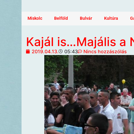
Miskolc
Belföld
Bulvár
Kultúra
G
Kajál is…Majális a
2019.04.13.
05:43
Nincs hozzászólás