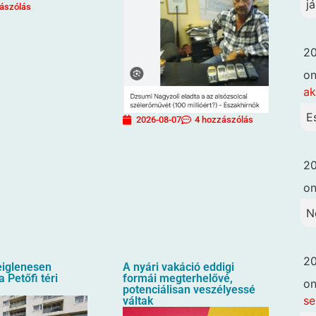
já
ászólás
20
o
ak
E
2026-08-07
4 hozzászólás
20
o
N
20
eiglenesen
A nyári vakáció eddigi
 Petőfi téri
formái megterhelővé,
o
potenciálisan veszélyessé
se
váltak