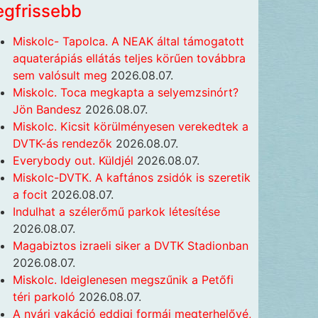
egfrissebb
Miskolc- Tapolca. A NEAK által támogatott
aquaterápiás ellátás teljes körűen továbbra
sem valósult meg
2026.08.07.
Miskolc. Toca megkapta a selyemzsinórt?
Jön Bandesz
2026.08.07.
Miskolc. Kicsit körülményesen verekedtek a
DVTK-ás rendezők
2026.08.07.
Everybody out. Küldjél
2026.08.07.
Miskolc-DVTK. A kaftános zsidók is szeretik
a focit
2026.08.07.
Indulhat a szélerőmű parkok létesítése
2026.08.07.
Magabiztos izraeli siker a DVTK Stadionban
2026.08.07.
Miskolc. Ideiglenesen megszűnik a Petőfi
téri parkoló
2026.08.07.
A nyári vakáció eddigi formái megterhelővé,