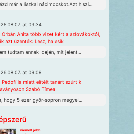
ézd már a liszkai nácimocskot.Azt hiszi...
26.08.07. at 09:34
n
Orbán Anita több vizet kért a szlovákoktól,
ik azt üzenték: Lesz, ha esik
em tudtam annak idején, mit jelent...
26.08.07. at 09:09
n
Pedofília miatt elítélt tanárt szúrt ki
sványoson Szabó Tímea
a, hogy 5 ezer győr-sopron megyei...
épszerű