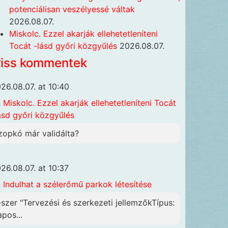
potenciálisan veszélyessé váltak
2026.08.07.
Miskolc. Ezzel akarják ellehetetleníteni
Tocát -lásd győri közgyűlés
2026.08.07.
riss kommentek
26.08.07. at 10:40
n
Miskolc. Ezzel akarják ellehetetleníteni Tocát
ásd győri közgyűlés
zopkó már validálta?
26.08.07. at 10:37
n
Indulhat a szélerőmű parkok létesítése
-szer "Tervezési és szerkezeti jellemzőkTípus:
apos...