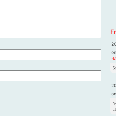
F
20
o
-l
S
20
o
n
L