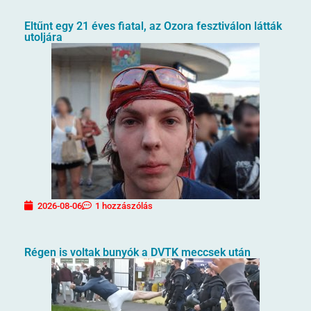
Eltűnt egy 21 éves fiatal, az Ozora fesztiválon látták
utoljára
2026-08-06
1 hozzászólás
Régen is voltak bunyók a DVTK meccsek után