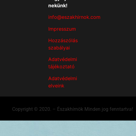
nekünk!
info@eszakhirnok.com
Impresszum
Hozzászólás
szabályai
Adatvédelmi
tájékoztató
Adatvédelmi
elveink
Copyright © 2020. – Északhírnök Minden jog fenntartva!