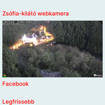
Zsófia-kilátó webkamera
Facebook
Legfrissebb