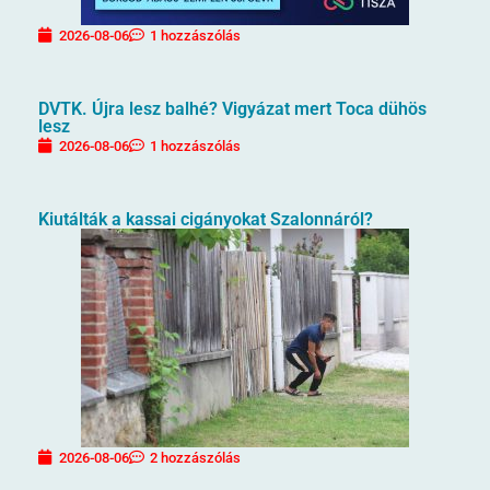
2026-08-06
1 hozzászólás
DVTK. Újra lesz balhé? Vigyázat mert Toca dühös
lesz
2026-08-06
1 hozzászólás
Kiutálták a kassai cigányokat Szalonnáról?
2026-08-06
2 hozzászólás