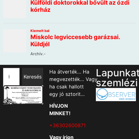
Lapunka
Ha átverték… Ha
Keresés
megvezették… Vagy
szemlézi
ha csak hallott
egy jó sztorit…
HÍVJON
MINKET!
+36302600871
Vagy írjon