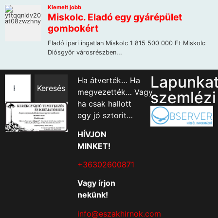
Lapunka
Ha átverték… Ha
Keresés
megvezették… Vagy
szemlézi
ha csak hallott
egy jó sztorit…
HÍVJON
MINKET!
+36302600871
Vagy írjon
nekünk!
info@eszakhirnok.com