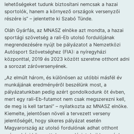
lehetőségeket tudunk biztosítani nemcsak a hazai
sportolók, hanem a környező országok versenyzői
részére is” – jelentette ki Szabó Tünde.
Oláh Gyárfás, az MNASZ elnöke azt mondta, a hazai
sportági szövetség a rali-Eb utolsó fordulójának
megrendezésére nyújt be pályázatot a Nemzetközi
Autósport Szövetséghez (FIA): a nyíregyházi
központtal, 2019 és 2023 között szeretne otthont adni
a sorozat záróversenyének.
„Az elmúlt három, és különösen az utóbbi másfél év
munkájának eredményéről beszélünk most, a
pályázatunkban pedig azért gondolkodunk öt évben,
mert egy rali-Eb-futamot nem csak megszerezni kell,
de meg is kell tartani” – nyilatkozta az MNASZ elnöke.
Kiemelte, jelentősen növeli a tervezett verseny
jelentőségét, hogy sikeres pályázat esetén
Magyarország az utolsó fordulónak adhat otthont