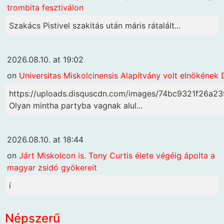
trombita fesztiválon
Szakács Pistivel szakitás után máris rátalált...
2026.08.10. at 19:02
on
Universitas Miskolcinensis Alapítvány volt elnökének 
https://uploads.disquscdn.com/images/74bc9321f26
Olyan mintha partyba vagnak alul...
2026.08.10. at 18:44
on
Járt Miskolcon is. Tony Curtis élete végéig ápolta a
magyar zsidó gyökereit
í
Népszerű