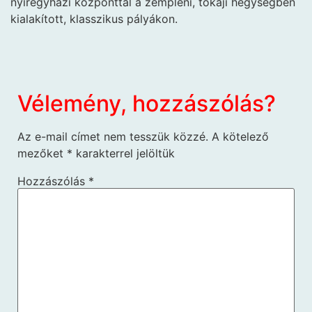
nyíregyházi központtal a zempléni, tokaji hegységben
kialakított, klasszikus pályákon.
Vélemény, hozzászólás?
Az e-mail címet nem tesszük közzé.
A kötelező
mezőket
*
karakterrel jelöltük
Hozzászólás
*