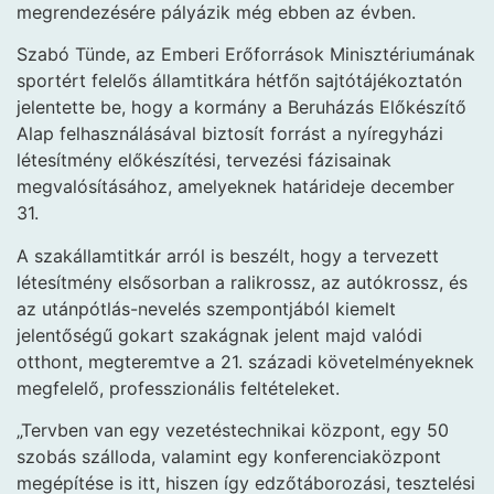
megrendezésére pályázik még ebben az évben.
Szabó Tünde, az Emberi Erőforrások Minisztériumának
sportért felelős államtitkára hétfőn sajtótájékoztatón
jelentette be, hogy a kormány a Beruházás Előkészítő
Alap felhasználásával biztosít forrást a nyíregyházi
létesítmény előkészítési, tervezési fázisainak
megvalósításához, amelyeknek határideje december
31.
A szakállamtitkár arról is beszélt, hogy a tervezett
létesítmény elsősorban a ralikrossz, az autókrossz, és
az utánpótlás-nevelés szempontjából kiemelt
jelentőségű gokart szakágnak jelent majd valódi
otthont, megteremtve a 21. századi követelményeknek
megfelelő, professzionális feltételeket.
„Tervben van egy vezetéstechnikai központ, egy 50
szobás szálloda, valamint egy konferenciaközpont
megépítése is itt, hiszen így edzőtáborozási, tesztelési