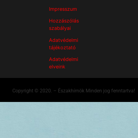
Impresszum
Hozzászólás
szabályai
Adatvédelmi
tájékoztató
Adatvédelmi
elveink
Copyright © 2020. – Északhírnök Minden jog fenntartva!